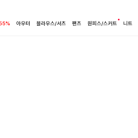
여유로운 핏의 코튼 팬츠
라인보정핏 절개코튼와이드팬츠[S,M,L사이즈]
55%
아우터
블라우스/셔츠
팬츠
원피스/스커트
니트