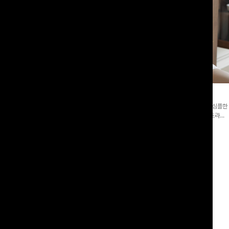
라블라우스+와이드팬츠SET
댕스트라이프 백버튼블라우스
버튼 카라 블라우스와 팬츠, 스트랩까지 구
[활용도좋은✨]은은한 스트라이프 패턴이 더해져 심플한
3종 세트 🤍 코디 걱정 없이 한 번에
코디에도 세련된 포인트를 더해드리며 깔끔한 스트라이
일링을 연출할 수 있어 데일리하게 즐기
프 디테일로 유행 없이 오래 함께하기 좋은 블라우스예요
00
원
12%
51,900
원
55,400원
58,900원
리뷰 카운트 영역