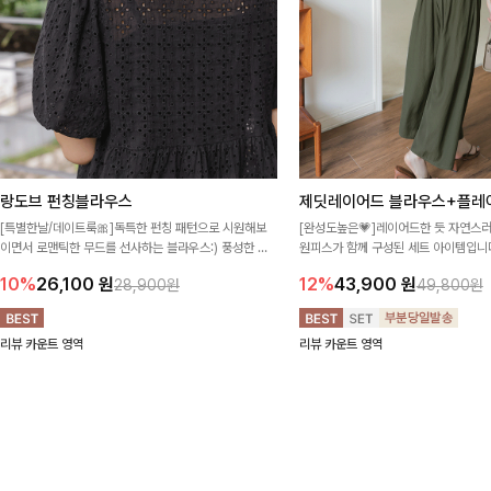
랑도브 펀칭블라우스
제딧레이어드 블라우스+플레
[특별한날/데이트룩🎀]독특한 펀칭 패턴으로 시원해보
[완성도높은💗]레이어드한 듯 자연스
이면서 로맨틱한 무드를 선사하는 블라우스:) 풍성한 퍼
원피스가 함께 구성된 세트 아이템입니다
프 소매와 밑단 셔링으로 스타일을 더했어요
이 한 벌만으로도 내추럴하면서 여성스
10%
26,100
원
12%
43,900
원
28,900원
49,800원
리뷰 카운트 영역
리뷰 카운트 영역