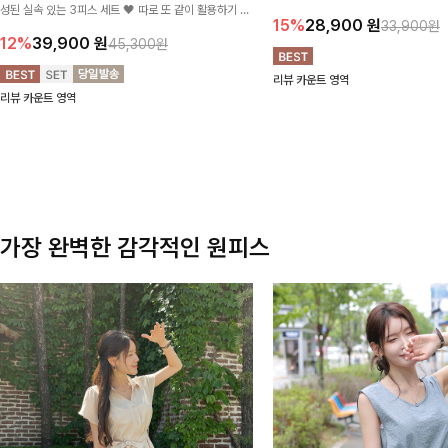
성된 실속 있는 3피스 세트 🖤 따로 또 같이 활용하기 좋
테일로 편안한 착용감을 더했으며, 여
15%
28,900
원
33,900원
아 코디 걱정 없이 데일리하게 즐기기 좋아요 ✨
이드핏이 군살을 자연스럽게 커버해준답
12%
39,900
원
45,300원
리뷰 카운트 영역
리뷰 카운트 영역
가장 완벽한 감각적인 원피스