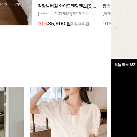
완성해주는 7부 블
찰랑넘버원 와이드밴딩팬츠[S,M,L사이즈]
함스트라이프 린넨
 스타일링을 연출하
[군살커버만점/썸머소재]가볍게 찰랑이는
[통기성우수🧊/리오셀소
원단과 여유로운 와이드 핏으로 하루 종일
트라이프 패턴으로 캐주
10%
35,900
원
10%
24,900
원
39,800원
편안하게 착용하실 수 있는 팬츠입니다 🖤
무드 살려주는 니트 가디건
✨ 허리 전체 밴딩과 스트링 디테일로 안정
에 슬림하게 떨어지는 핏
감 있는 착용감을 더해드려요!
도 여리하고 세련되게 입
오늘 하루 보지