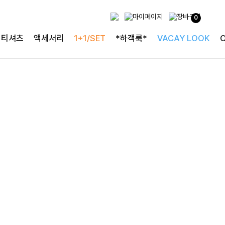
프릴 디테일로 사랑스럽게
0
캘밧퍼프 프릴블라우스
티셔츠
액세서리
1+1/SET
*하객룩*
VACAY LOOK