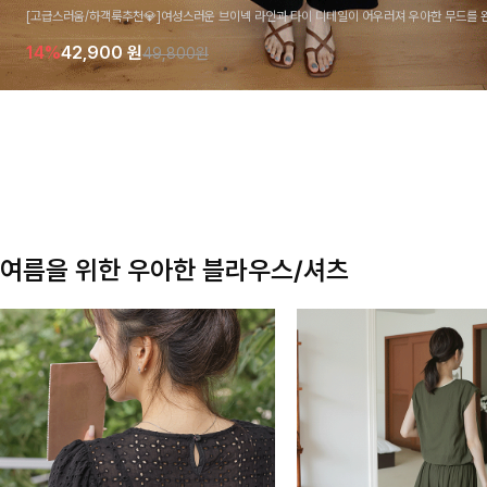
[고급스러움/하객룩추천💎]여성스러운 브이넥 라인과 타이 디테일이 어우러져 우아한 무드를 
라우스 🤍 여유로운 7부 소매로 편안하게 착용되며 데일리룩부터 출근룩, 하객룩까지 세련된
14%
42,900
원
49,800원
기 좋은 아이템이에요
여름을 위한 우아한 블라우스/셔츠