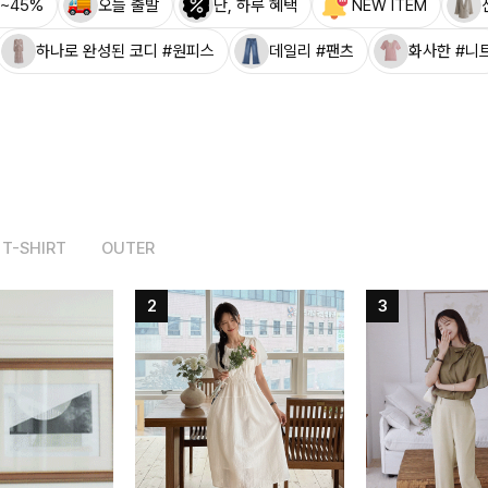
~45%
오늘 출발
단, 하루 혜택
NEW ITEM
하나로 완성된 코디 #원피스
데일리 #팬츠
화사한 #니
T-SHIRT
OUTER