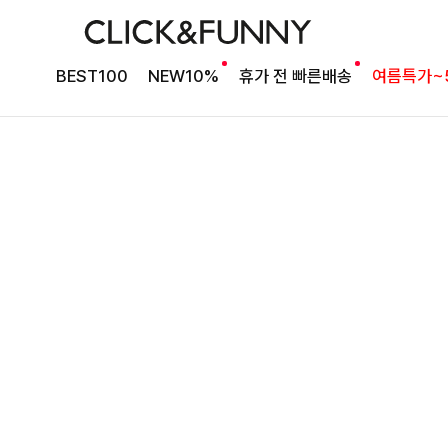
취향 맞게 선택 가능한
윌리덤 라운드앤브이넥가디건
BEST100
NEW10%
휴가 전 빠른배송
여름특가~