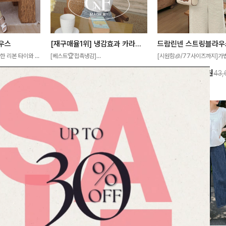
우스
[재구매율1위] 냉감효과 카라니트
드람린넨 스트링블라우
한 리본 타이와 자
[베스트🏆접촉냉감]
[시원함🧊/77사이즈까지]가
디테일이 여성스러운
여름에도 무더위 걱정할 필요가 없어요!얇
한 텍스처가 돋보이는 블라우스
17%
27,300
원
20%
34,900
원
44,700원
32,800원
43
스 🤎 하늘하늘
고 가벼운 소재감으로 여름에도 시원하게
없는 슬릿 카라 디자인이 얼굴
떨어지는 실루엣으로
즐기실 수 있는 니트랍니다
원하게 연출해드립니다 🤍🌿
 세련되게 즐기기