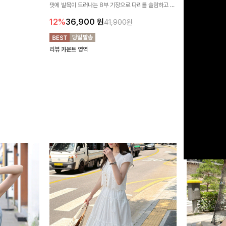
유롭게 떨어지는 와
핏에 발목이 드러나는 8부 기장으로 다리를 슬림하고 길
는 실루엣과 가
14%
42,9
니다:)
어보이게 만들어주며 생지 소재로 멋을 더한 데님팬츠에
편안하게 즐기기 
12%
36,900
원
41,900원
요~!
리뷰 카운트 영역
리뷰 카운트 영역