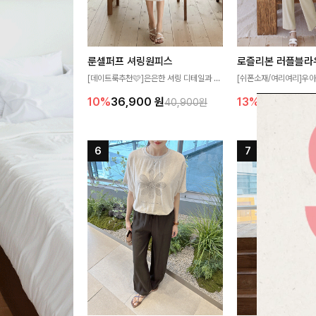
룬셀퍼프 셔링원피스
로즐리본 러플블라
[데이트룩추천🩷]은은한 셔링 디테일과 퍼
[쉬폰소재/여리여리]우아
프 소매가 어우러져 사랑스러운 무드를 완
연스럽게 흐르는 러플 
10%
36,900
원
13%
38,900
원
40,900원
성해주는 원피스🤍 허리 스모크 밴딩이 슬
분위기를 더해주는 블라우
림한 실루엣을 연출해주며, 자연스럽게 퍼
한 소재감과 여유롭게 
지는 플레어 라인으로 여성스럽고 편안하게
얼굴까지 화사해 보이며
즐기기 좋아요
좋아요