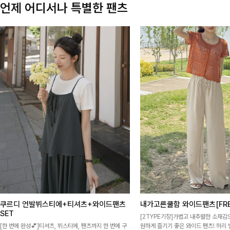
언제 어디서나 특별한 팬츠
쿠르디 언발뷔스티에+티셔츠+와이드팬츠
내가고른쿨함 와이드팬츠[FRE
SET
[2TYPE기장]가볍고 내추럴한 소재감
[한 번에 완성💕]티셔츠, 뷔스티에, 팬츠까지 한 번에 구
원하게 즐기기 좋은 와이드 팬츠! 허리