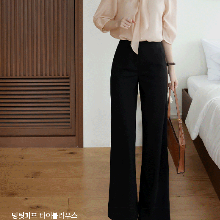
밍팃퍼프 타이블라우스