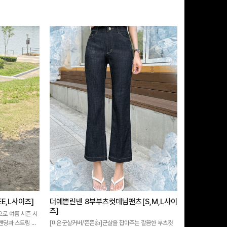
E,L사이즈]
더예쁜린넨 8부부츠컷데님팬츠[S,M,L사이
쿨링버튼 8부
즈]
으로 여름 시즌 시
[바스락소재💙/
 밴딩과 스트링 디
[미운군살커버/쫀쫀👍]군살을 잡아주는 깔끔한 부츠컷
포인트가 되어주는