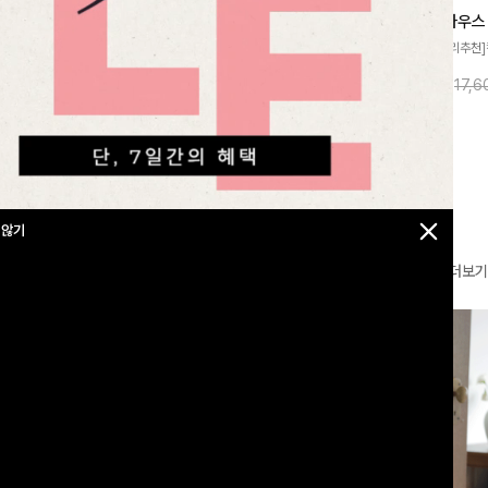
브이넥가디건
메칸드 카라블라우스
레킷퍼프 셔링블라우스
재]은은한 배색 스
[썸머원단🌊/팔뚝커버]은은한 링클 텍스처
[인기급상승/7부/데일리추천]
얼하면서도 산뜻한
와 여유로운 실루엣이 만나 내추럴하면서도
이 더해져 사랑스럽고 풍성한 
10%
37,900
원
10%
15,900
원
27,600원
42,100원
17,
 💛 브이넥 라인
세련된 무드를 연출해주는 블라우스- 데일
성해주는 블라우스 🤍 가볍게
 더해져 단독으로
리룩부터 출근룩까지 다양하게 활용하기 좋
로 체형을 자연스럽게 커버해
어져요-
은 베이직한 디자인!
게 즐기기 좋아요 ✨
 않기
더보기