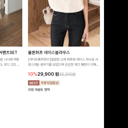
어팬츠SET
뮬론퍼프 레이스블라우스
필딩버튼 카
러운 나시와 버튼
[데이트룩추천🩷]깔끔한 소매 퍼프와 레이스 자수로 사
[SET PICK]
. 코디 고민 없
랑스러운 분위기를 담았으며 은은한 체크 패턴이 더해져
성된 활용도 높은 
러운 썸머룩 완성!
밋밋함 없이 여성스러움 가득 느껴지는 블라우스에요🤍
완성도 있는 스타
10%
29,900
원
10%
49,9
33,200원
기 좋아요 ✨
리뷰 카운트 영역
리뷰 카운트 영역