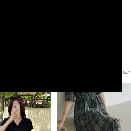
볍게 바스락거리는 소재감으로 시원하고
서도 캐주얼한 꾸안꾸룩을 완성해드립니다 ✨🩵
00
원
18%
29,900
원
49,800원
36,400원
좋은 아이템-
리뷰 카운트 영역
더보기