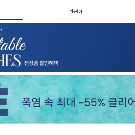
리뷰(
)
0