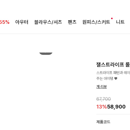
55%
아우터
블라우스/셔츠
팬츠
원피스/스커트
니트
2
/
4
잴스트라이프 
스트라이프 패턴과 레이
주는 아이템 ♥
개 리뷰
67,700
13%
58,900
제품코드