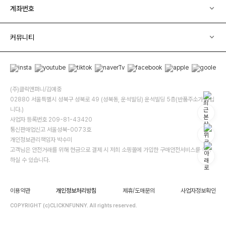
계좌번호
커뮤니티
(주)클릭앤퍼니/김예중
02880 서울특별시 성북구 성북로 49 (성북동, 운석빌딩) 운석빌딩 5층(반품주소가 아닙
니다.)
사업자 등록번호 209-81-43420
통신판매업신고 서울성북-0073호
개인정보관리책임자 박수미
고객님은 안전거래를 위해 현금으로 결제 시 저희 소핑몰에 가입한 구매안전서비스를 이용
하실 수 있습니다.
이용약관
개인정보처리방침
제휴/도매문의
사업자정보확인
COPYRIGHT (c)CLICKNFUNNY. All rights reserved.