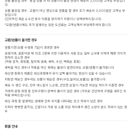
상품 불량일 경우 : 동일 상품 외 타 상품이나 옵션 변경시 배송비 3,000원 고객님 부담입니
다.
상품 불량일 경우 : 교환이 아닌 변심으로 반품을 할 경우 초기 배송비 3,000원은 고객님 부
담입니다.
(인위적인 훼손 & 수선 등의 악용을 방지하기 위함이니 양해부탁드립니다)
*교환/반품시에도 추가 발생되는 모든 도선료는 고객님께서 부담해주셔야 합니다.
교환/반품이 불가한 경우
반품기한(상품 수령후 7일)이 경과한 경우
공정거래, 표준약관 제 15조 2항에 의한 이용자의 사용 또는 일부 소비에 의하여 재화 가치가
현저히 감소한 경우
(착용 흔적, 화장품, 탈취제 냄새, 세탁, 수선, 택훼손 포함)
세탁을 하신 경우나 착용을 하신 후에는 불량이 발견되어도 교환/반품이 불가합니다.
워싱면 종류의 제품은 워싱과정에서 옷이 살짝 돌아가는 현상이 있을 수 있습니다.
피팅만 해보신 경우라도 상품이 훼손된 경우(구김,늘어남,보풀)는 불가합니다.
배송 시 생긴 구김, 단추 바느질의 느슨함, 간단한 손질이 가능한 마감실 처리가 미흡한 경우
거래처 공정 과정 중 단추구멍이 완벽히 뚫리지 않은 경우 (가위로 간단하게 구멍을 내주신 뒤
착용 부탁드립니다)
워싱 과정 중 발생하는 냄새와 단추 위치를 나타내는 초크 자국이 남은 경우
지퍼의 뻣뻣한 움직임, 신발이나 가방 및 소품 마감 처리에서 생긴 소량의 본드 자국이 있는 경
우
환불 안내