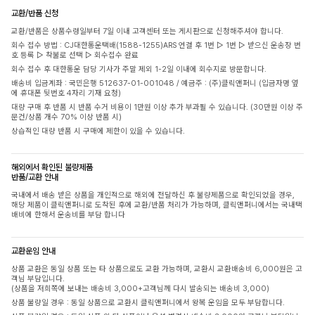
교환/반품 신청
교환/반품은 상품수령일부터 7일 이내 고객센터 또는 게시판으로 신청해주셔야 합니다.
회수 접수 방법 : CJ대한통운택배(1588-1255)ARS 연결 후 1번 ▷ 1번 ▷ 받으신 운송장 번
호 등록 ▷ 착불로 선택 ▷ 회수접수 완료
회수 접수 후 대한통운 담당 기사가 주말 제외 1-2일 이내에 회수지로 방문합니다.
배송비 입금계좌 : 국민은행 512637-01-001048 / 예금주 : (주)클릭앤퍼니 (입금자명 옆
에 휴대폰 뒷번호 4자리 기재 요청)
대량 구매 후 반품 시 반품 수거 비용이 1만원 이상 추가 부과될 수 있습니다. (30만원 이상 주
문건/상품 개수 70% 이상 반품 시)
상습적인 대량 반품 시 구매에 제한이 있을 수 있습니다.
해외에서 확인된 불량제품
반품/교환 안내
국내에서 배송 받은 상품을 개인적으로 해외에 전달하신 후 불량제품으로 확인되었을 경우,
해당 제품이 클릭앤퍼니로 도착된 후에 교환/반품 처리가 가능하며, 클릭앤퍼니에서는 국내택
배비에 한해서 운송비를 부담 합니다
교환운임 안내
상품 교환은 동일 상품 또는 타 상품으로도 교환 가능하며, 교환시 교환배송비 6,000원은 고
객님 부담입니다.
(상품을 저희쪽에 보내는 배송비 3,000+고객님께 다시 발송되는 배송비 3,000)
상품 불량일 경우 : 동일 상품으로 교환시 클릭앤퍼니에서 왕복 운임을 모두 부담합니다.