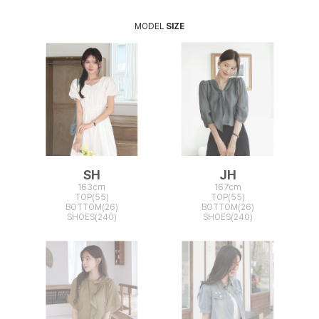
MODEL
SIZE
SH
JH
163cm
167cm
TOP(55)
TOP(55)
BOTTOM(26)
BOTTOM(26)
SHOES(240)
SHOES(240)