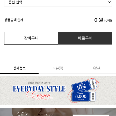
0
원
상품금액 합계
(
0
개)
장바구니
바로구매
상세정보
리뷰
(
0
)
Q&A