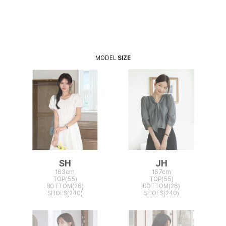
MODEL
SIZE
SH
JH
163cm
167cm
TOP(55)
TOP(55)
BOTTOM(26)
BOTTOM(26)
SHOES(240)
SHOES(240)