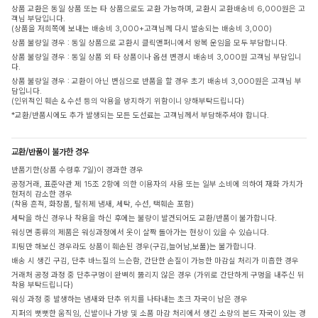
상품 교환은 동일 상품 또는 타 상품으로도 교환 가능하며, 교환시 교환배송비 6,000원은 고
객님 부담입니다.
(상품을 저희쪽에 보내는 배송비 3,000+고객님께 다시 발송되는 배송비 3,000)
상품 불량일 경우 : 동일 상품으로 교환시 클릭앤퍼니에서 왕복 운임을 모두 부담합니다.
상품 불량일 경우 : 동일 상품 외 타 상품이나 옵션 변경시 배송비 3,000원 고객님 부담입니
다.
상품 불량일 경우 : 교환이 아닌 변심으로 반품을 할 경우 초기 배송비 3,000원은 고객님 부
담입니다.
(인위적인 훼손 & 수선 등의 악용을 방지하기 위함이니 양해부탁드립니다)
*교환/반품시에도 추가 발생되는 모든 도선료는 고객님께서 부담해주셔야 합니다.
교환/반품이 불가한 경우
반품기한(상품 수령후 7일)이 경과한 경우
공정거래, 표준약관 제 15조 2항에 의한 이용자의 사용 또는 일부 소비에 의하여 재화 가치가
현저히 감소한 경우
(착용 흔적, 화장품, 탈취제 냄새, 세탁, 수선, 택훼손 포함)
세탁을 하신 경우나 착용을 하신 후에는 불량이 발견되어도 교환/반품이 불가합니다.
워싱면 종류의 제품은 워싱과정에서 옷이 살짝 돌아가는 현상이 있을 수 있습니다.
피팅만 해보신 경우라도 상품이 훼손된 경우(구김,늘어남,보풀)는 불가합니다.
배송 시 생긴 구김, 단추 바느질의 느슨함, 간단한 손질이 가능한 마감실 처리가 미흡한 경우
거래처 공정 과정 중 단추구멍이 완벽히 뚫리지 않은 경우 (가위로 간단하게 구멍을 내주신 뒤
착용 부탁드립니다)
워싱 과정 중 발생하는 냄새와 단추 위치를 나타내는 초크 자국이 남은 경우
지퍼의 뻣뻣한 움직임, 신발이나 가방 및 소품 마감 처리에서 생긴 소량의 본드 자국이 있는 경