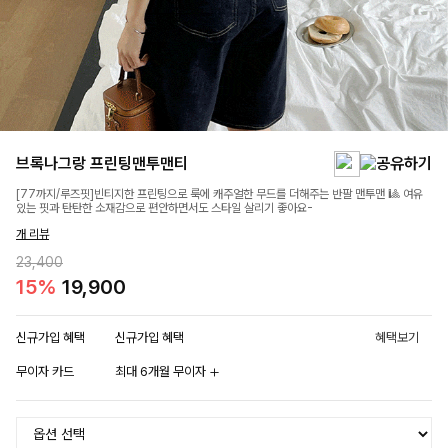
브록나그랑 프린팅맨투맨티
[77까지/루즈핏]빈티지한 프린팅으로 룩에 캐주얼한 무드를 더해주는 반팔 맨투맨 🎱 여유
있는 핏과 탄탄한 소재감으로 편안하면서도 스타일 살리기 좋아요-
개 리뷰
23,400
15%
19,900
신규가입 혜택
신규가입 혜택
혜택보기
무이자 카드
최대 6개월 무이자