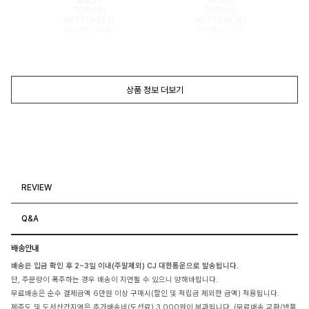
168cm
165cm
TOP(55)
TOP(55)
BOTTOM(26)
BOTTOM(26)
SHOES(240)
SHOES(240)
상품 정보 더보기
REVIEW
Q&A
배송안내
배송은 입금 확인 후 2~3일 이내(주말제외) CJ 대한통운으로 발송됩니다.
단, 주문량이 폭주하는 경우 배송이 지연될 수 있으니 양해바랍니다.
무료배송은 순수 결제금액 6만원 이상 구매시(할인 및 적립금 제외한 금액) 적용됩니다.
제주도 및 도서산간지역은 추가배송비(도선료) 3,000원이 부과됩니다. (무료배송,교환/반품