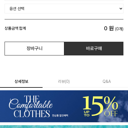
0
원
상품금액 합계
(
0
개)
장바구니
바로구매
상세정보
리뷰
(
0
)
Q&A