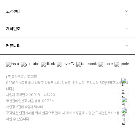
고객센터
계좌번호
커뮤니티
(주)클릭앤퍼니/김예중
02880 서울특별시 성북구 성북로 49 (성북동, 운석빌딩) 운석빌딩 5층(반품주소가 아닙
니다.)
사업자 등록번호 209-81-43420
통신판매업신고 서울성북-0073호
개인정보관리책임자 박수미
고객님은 안전거래를 위해 현금으로 결제 시 저희 소핑몰에 가입한 구매안전서비스를 이용
하실 수 있습니다.