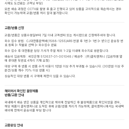
시에도 도선료는 고객님 부담)
모든 배송 과정은 CCTV로 촬영 후 출고 진행되고 있어 상품을 고의적으로 훼손하시는 경우
확인이 가능하며 교환/반품 처리 절대 불가합니다.
교환/반품 신청
교환/반품은 상품수령일부터 7일 이내 고객센터 또는 게시판으로 신청해주셔야 합니다.
회수 접수 방법 : CJ대한통운택배(1588-1255)ARS 연결 후 1번 ▷ 1번 ▷ 받으신 운송장 번
호 등록 ▷ 착불로 선택 ▷ 회수접수 완료
회수 접수 후 대한통운 담당 기사가 주말 제외 1-2일 이내에 회수지로 방문합니다.
배송비 입금계좌 : 국민은행 512637-01-001048 / 예금주 : (주)클릭앤퍼니 (입금자명 옆
에 휴대폰 뒷번호 4자리 기재 요청)
대량 구매 후 반품 시 반품 수거 비용이 1만원 이상 추가 부과될 수 있습니다. (30만원 이상 주
문건/상품 개수 70% 이상 반품 시)
상습적인 대량 반품 시 구매에 제한이 있을 수 있습니다.
해외에서 확인된 불량제품
반품/교환 안내
국내에서 배송 받은 상품을 개인적으로 해외에 전달하신 후 불량제품으로 확인되었을 경우,
해당 제품이 클릭앤퍼니로 도착된 후에 교환/반품 처리가 가능하며, 클릭앤퍼니에서는 국내택
배비에 한해서 운송비를 부담 합니다
교환운임 안내