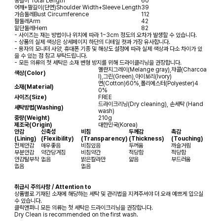
총길이
Total Length
60
어깨+팔길이(단면)
Shoulder Width+Sleeve Length
39
가슴둘레
Bust Circumference
112
팔둘레
Arm
42
밑단둘레
Hem
82
- 사이즈는 재는 방법이나 위치에 따라 1~3cm 정도의 오차가 발생할 수 있습니다.
- 상품의 실제 색상은 상세페이지 하단의 디테일 컷과 가장 유사합니다.
- 용자의 모니터 사양, 휴대폰 기종 및 해상도 설정에 따라 실제 색상과 다소 차이가 있
을 수 있는 점 참고 부탁드립니다.
- 모든 의류의 첫 세탁은 소재 변형 방지를 위해 드라이클리닝을 권장합니다.
멜란지그레이(Melange gray),챠콜(Charcoa
색상(Color)
l),그린(Green),아이보리(Ivory)
면(Cotton)60%,폴리에스터(Polyester)4
소재(Material)
0%
사이즈(Size)
FREE
드라이크리닝(Dry cleaning), 손세탁 (Hand
세탁방법(Washing)
wash)
중량(Weight)
210g
제조국(Origin)
대한민국(Korea)
안감
신축성
비침
두께감
촉감
(Lining)
(Flexibility)
(Transparency)
(Thickness)
(Touching)
전체안감
매우좋음
비침있음
두꺼움
까슬거림
부분안감
약간당겨짐
비침약간
적당함
적당함
안감탈부착
없음
밝은칼라만
얇음
부드러움
없음
없음
취급시 주의사항 / Attention to
상품별로 기재된 소재에 해당하는 세탁 및 관리법을 지켜주셔야 더 오래 예쁘게 입으실
수 있습니다.
클릭앤퍼니 모든 의류는 첫 세탁은 드라이크리닝을 권장합니다.
Dry Clean is recommended on the first wash.