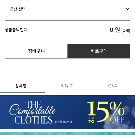
0
원
상품금액 합계
(
0
개)
장바구니
바로구매
상세정보
리뷰
(
0
)
Q&A