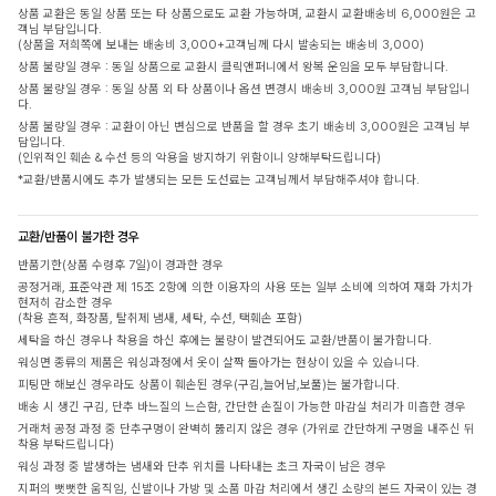
상품 교환은 동일 상품 또는 타 상품으로도 교환 가능하며, 교환시 교환배송비 6,000원은 고
객님 부담입니다.
(상품을 저희쪽에 보내는 배송비 3,000+고객님께 다시 발송되는 배송비 3,000)
상품 불량일 경우 : 동일 상품으로 교환시 클릭앤퍼니에서 왕복 운임을 모두 부담합니다.
상품 불량일 경우 : 동일 상품 외 타 상품이나 옵션 변경시 배송비 3,000원 고객님 부담입니
다.
상품 불량일 경우 : 교환이 아닌 변심으로 반품을 할 경우 초기 배송비 3,000원은 고객님 부
담입니다.
(인위적인 훼손 & 수선 등의 악용을 방지하기 위함이니 양해부탁드립니다)
*교환/반품시에도 추가 발생되는 모든 도선료는 고객님께서 부담해주셔야 합니다.
교환/반품이 불가한 경우
반품기한(상품 수령후 7일)이 경과한 경우
공정거래, 표준약관 제 15조 2항에 의한 이용자의 사용 또는 일부 소비에 의하여 재화 가치가
현저히 감소한 경우
(착용 흔적, 화장품, 탈취제 냄새, 세탁, 수선, 택훼손 포함)
세탁을 하신 경우나 착용을 하신 후에는 불량이 발견되어도 교환/반품이 불가합니다.
워싱면 종류의 제품은 워싱과정에서 옷이 살짝 돌아가는 현상이 있을 수 있습니다.
피팅만 해보신 경우라도 상품이 훼손된 경우(구김,늘어남,보풀)는 불가합니다.
배송 시 생긴 구김, 단추 바느질의 느슨함, 간단한 손질이 가능한 마감실 처리가 미흡한 경우
거래처 공정 과정 중 단추구멍이 완벽히 뚫리지 않은 경우 (가위로 간단하게 구멍을 내주신 뒤
착용 부탁드립니다)
워싱 과정 중 발생하는 냄새와 단추 위치를 나타내는 초크 자국이 남은 경우
지퍼의 뻣뻣한 움직임, 신발이나 가방 및 소품 마감 처리에서 생긴 소량의 본드 자국이 있는 경