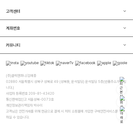
고객센터
계좌번호
커뮤니티
(주)클릭앤퍼니/김예중
02880 서울특별시 성북구 성북로 49 (성북동, 운석빌딩) 운석빌딩 5층(반품주소가 아닙
니다.)
사업자 등록번호 209-81-43420
통신판매업신고 서울성북-0073호
개인정보관리책임자 박수미
고객님은 안전거래를 위해 현금으로 결제 시 저희 소핑몰에 가입한 구매안전서비스를 이용
하실 수 있습니다.