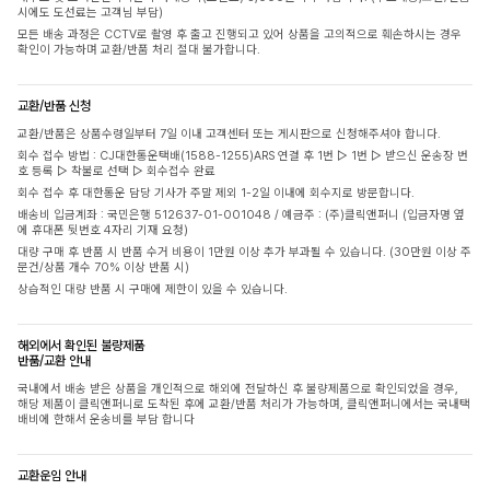
시에도 도선료는 고객님 부담)
모든 배송 과정은 CCTV로 촬영 후 출고 진행되고 있어 상품을 고의적으로 훼손하시는 경우
확인이 가능하며 교환/반품 처리 절대 불가합니다.
교환/반품 신청
교환/반품은 상품수령일부터 7일 이내 고객센터 또는 게시판으로 신청해주셔야 합니다.
회수 접수 방법 : CJ대한통운택배(1588-1255)ARS 연결 후 1번 ▷ 1번 ▷ 받으신 운송장 번
호 등록 ▷ 착불로 선택 ▷ 회수접수 완료
회수 접수 후 대한통운 담당 기사가 주말 제외 1-2일 이내에 회수지로 방문합니다.
배송비 입금계좌 : 국민은행 512637-01-001048 / 예금주 : (주)클릭앤퍼니 (입금자명 옆
에 휴대폰 뒷번호 4자리 기재 요청)
대량 구매 후 반품 시 반품 수거 비용이 1만원 이상 추가 부과될 수 있습니다. (30만원 이상 주
문건/상품 개수 70% 이상 반품 시)
상습적인 대량 반품 시 구매에 제한이 있을 수 있습니다.
해외에서 확인된 불량제품
반품/교환 안내
국내에서 배송 받은 상품을 개인적으로 해외에 전달하신 후 불량제품으로 확인되었을 경우,
해당 제품이 클릭앤퍼니로 도착된 후에 교환/반품 처리가 가능하며, 클릭앤퍼니에서는 국내택
배비에 한해서 운송비를 부담 합니다
교환운임 안내