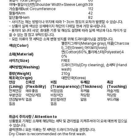
총길이
Total Length
60
어깨+팔길이(단면)
Shoulder Width+Sleeve Length
39
가슴둘레
Bust Circumference
112
팔둘레
Arm
42
밑단둘레
Hem
82
- 사이즈는 재는 방법이나 위치에 따라 1~3cm 정도의 오차가 발생할 수 있습니다.
- 상품의 실제 색상은 상세페이지 하단의 디테일 컷과 가장 유사합니다.
- 용자의 모니터 사양, 휴대폰 기종 및 해상도 설정에 따라 실제 색상과 다소 차이가 있
을 수 있는 점 참고 부탁드립니다.
- 모든 의류의 첫 세탁은 소재 변형 방지를 위해 드라이클리닝을 권장합니다.
멜란지그레이(Melange gray),챠콜(Charcoa
색상(Color)
l),그린(Green),아이보리(Ivory)
면(Cotton)60%,폴리에스터(Polyester)4
소재(Material)
0%
사이즈(Size)
FREE
드라이크리닝(Dry cleaning), 손세탁 (Hand
세탁방법(Washing)
wash)
중량(Weight)
210g
제조국(Origin)
대한민국(Korea)
안감
신축성
비침
두께감
촉감
(Lining)
(Flexibility)
(Transparency)
(Thickness)
(Touching)
전체안감
매우좋음
비침있음
두꺼움
까슬거림
부분안감
약간당겨짐
비침약간
적당함
적당함
안감탈부착
없음
밝은칼라만
얇음
부드러움
없음
없음
취급시 주의사항 / Attention to
상품별로 기재된 소재에 해당하는 세탁 및 관리법을 지켜주셔야 더 오래 예쁘게 입으실
수 있습니다.
클릭앤퍼니 모든 의류는 첫 세탁은 드라이크리닝을 권장합니다.
Dry Clean is recommended on the first wash.