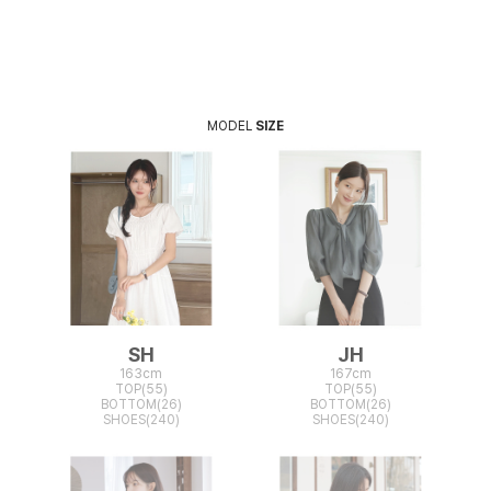
MODEL
SIZE
SH
JH
163cm
167cm
TOP(55)
TOP(55)
BOTTOM(26)
BOTTOM(26)
SHOES(240)
SHOES(240)