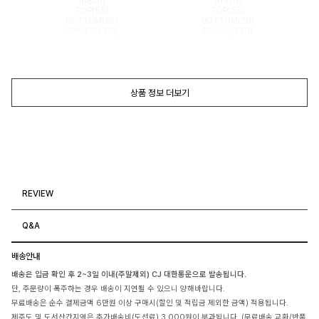
168cm
165cm
TOP(55)
TOP(55)
BOTTOM(26)
BOTTOM(26)
SHOES(240)
SHOES(240)
상품 정보 더보기
REVIEW
Q&A
배송안내
배송은 입금 확인 후 2~3일 이내(주말제외) CJ 대한통운으로 발송됩니다.
단, 주문량이 폭주하는 경우 배송이 지연될 수 있으니 양해바랍니다.
무료배송은 순수 결제금액 6만원 이상 구매시(할인 및 적립금 제외한 금액) 적용됩니다.
제주도 및 도서산간지역은 추가배송비(도선료) 3,000원이 부과됩니다. (무료배송,교환/반품