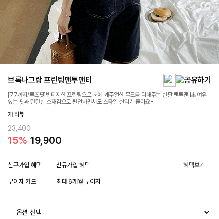
브록나그랑 프린팅맨투맨티
[77까지/루즈핏]빈티지한 프린팅으로 룩에 캐주얼한 무드를 더해주는 반팔 맨투맨 🎱 여유
있는 핏과 탄탄한 소재감으로 편안하면서도 스타일 살리기 좋아요-
개 리뷰
23,400
15%
19,900
신규가입 혜택
신규가입 혜택
혜택보기
무이자 카드
최대 6개월 무이자