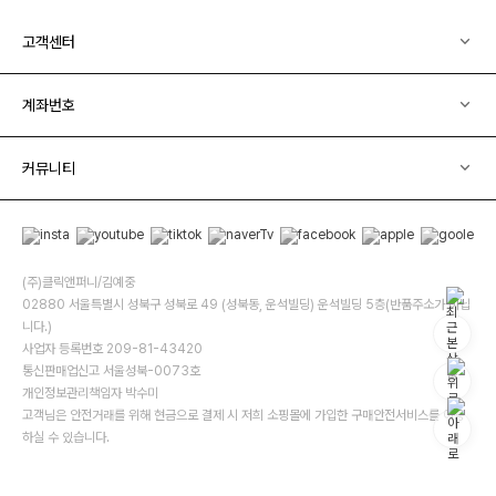
고객센터
계좌번호
커뮤니티
(주)클릭앤퍼니/김예중
02880 서울특별시 성북구 성북로 49 (성북동, 운석빌딩) 운석빌딩 5층(반품주소가 아닙
니다.)
사업자 등록번호 209-81-43420
통신판매업신고 서울성북-0073호
개인정보관리책임자 박수미
고객님은 안전거래를 위해 현금으로 결제 시 저희 소핑몰에 가입한 구매안전서비스를 이용
하실 수 있습니다.