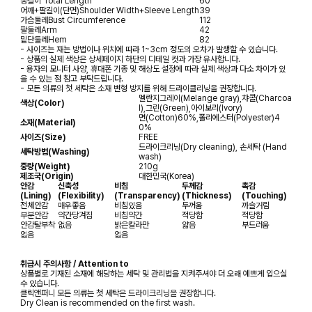
총길이
Total Length
60
어깨+팔길이(단면)
Shoulder Width+Sleeve Length
39
가슴둘레
Bust Circumference
112
팔둘레
Arm
42
밑단둘레
Hem
82
- 사이즈는 재는 방법이나 위치에 따라 1~3cm 정도의 오차가 발생할 수 있습니다.
- 상품의 실제 색상은 상세페이지 하단의 디테일 컷과 가장 유사합니다.
- 용자의 모니터 사양, 휴대폰 기종 및 해상도 설정에 따라 실제 색상과 다소 차이가 있
을 수 있는 점 참고 부탁드립니다.
- 모든 의류의 첫 세탁은 소재 변형 방지를 위해 드라이클리닝을 권장합니다.
멜란지그레이(Melange gray),챠콜(Charcoa
색상(Color)
l),그린(Green),아이보리(Ivory)
면(Cotton)60%,폴리에스터(Polyester)4
소재(Material)
0%
사이즈(Size)
FREE
드라이크리닝(Dry cleaning), 손세탁 (Hand
세탁방법(Washing)
wash)
중량(Weight)
210g
제조국(Origin)
대한민국(Korea)
안감
신축성
비침
두께감
촉감
(Lining)
(Flexibility)
(Transparency)
(Thickness)
(Touching)
전체안감
매우좋음
비침있음
두꺼움
까슬거림
부분안감
약간당겨짐
비침약간
적당함
적당함
안감탈부착
없음
밝은칼라만
얇음
부드러움
없음
없음
취급시 주의사항 / Attention to
상품별로 기재된 소재에 해당하는 세탁 및 관리법을 지켜주셔야 더 오래 예쁘게 입으실
수 있습니다.
클릭앤퍼니 모든 의류는 첫 세탁은 드라이크리닝을 권장합니다.
Dry Clean is recommended on the first wash.