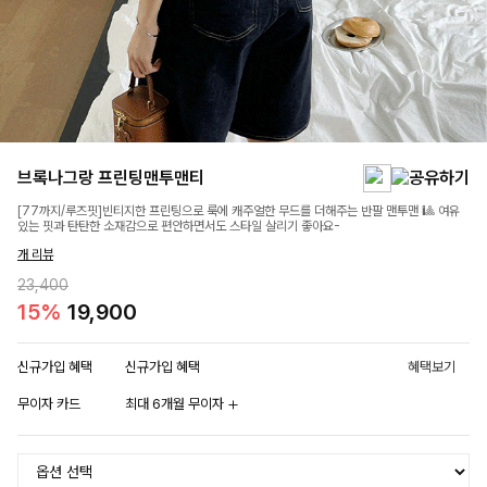
브록나그랑 프린팅맨투맨티
[77까지/루즈핏]빈티지한 프린팅으로 룩에 캐주얼한 무드를 더해주는 반팔 맨투맨 🎱 여유
있는 핏과 탄탄한 소재감으로 편안하면서도 스타일 살리기 좋아요-
개 리뷰
23,400
15%
19,900
신규가입 혜택
신규가입 혜택
혜택보기
무이자 카드
최대 6개월 무이자