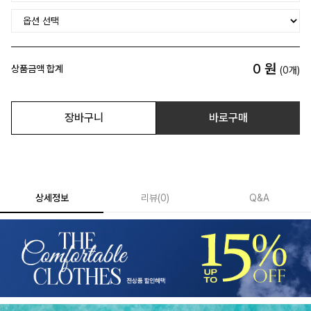
0
원
상품금액 합계
(
0
개)
장바구니
바로구매
상세정보
리뷰
(
0
)
Q&A