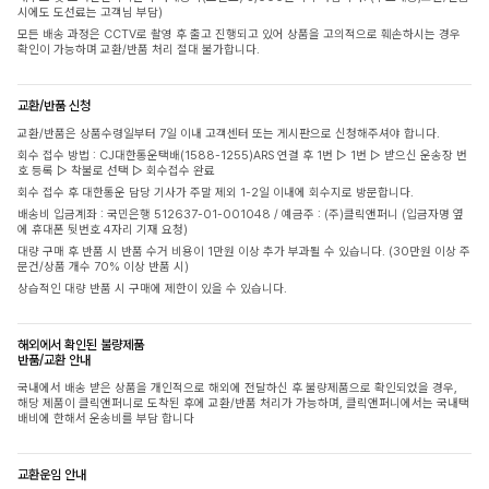
시에도 도선료는 고객님 부담)
모든 배송 과정은 CCTV로 촬영 후 출고 진행되고 있어 상품을 고의적으로 훼손하시는 경우
확인이 가능하며 교환/반품 처리 절대 불가합니다.
교환/반품 신청
교환/반품은 상품수령일부터 7일 이내 고객센터 또는 게시판으로 신청해주셔야 합니다.
회수 접수 방법 : CJ대한통운택배(1588-1255)ARS 연결 후 1번 ▷ 1번 ▷ 받으신 운송장 번
호 등록 ▷ 착불로 선택 ▷ 회수접수 완료
회수 접수 후 대한통운 담당 기사가 주말 제외 1-2일 이내에 회수지로 방문합니다.
배송비 입금계좌 : 국민은행 512637-01-001048 / 예금주 : (주)클릭앤퍼니 (입금자명 옆
에 휴대폰 뒷번호 4자리 기재 요청)
대량 구매 후 반품 시 반품 수거 비용이 1만원 이상 추가 부과될 수 있습니다. (30만원 이상 주
문건/상품 개수 70% 이상 반품 시)
상습적인 대량 반품 시 구매에 제한이 있을 수 있습니다.
해외에서 확인된 불량제품
반품/교환 안내
국내에서 배송 받은 상품을 개인적으로 해외에 전달하신 후 불량제품으로 확인되었을 경우,
해당 제품이 클릭앤퍼니로 도착된 후에 교환/반품 처리가 가능하며, 클릭앤퍼니에서는 국내택
배비에 한해서 운송비를 부담 합니다
교환운임 안내