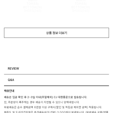
168cm
165cm
TOP(55)
TOP(55)
BOTTOM(26)
BOTTOM(26)
SHOES(240)
SHOES(240)
상품 정보 더보기
REVIEW
Q&A
배송안내
배송은 입금 확인 후 2~3일 이내(주말제외) CJ 대한통운으로 발송됩니다.
단, 주문량이 폭주하는 경우 배송이 지연될 수 있으니 양해바랍니다.
무료배송은 순수 결제금액 6만원 이상 구매시(할인 및 적립금 제외한 금액) 적용됩니다.
제주도 및 도서산간지역은 추가배송비(도선료) 3,000원이 부과됩니다. (무료배송,교환/반품