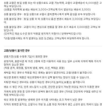
상품 교환은 동일 상품 또는 타 상품으로도 교환 가능하며, 교환시 교환배송비 6,000원은 고
객님 부담입니다.
(상품을 저희쪽에 보내는 배송비 3,000+고객님께 다시 발송되는 배송비 3,000)
상품 불량일 경우 : 동일 상품으로 교환시 클릭앤퍼니에서 왕복 운임을 모두 부담합니다.
상품 불량일 경우 : 동일 상품 외 타 상품이나 옵션 변경시 배송비 3,000원 고객님 부담입니
다.
상품 불량일 경우 : 교환이 아닌 변심으로 반품을 할 경우 초기 배송비 3,000원은 고객님 부
담입니다.
(인위적인 훼손 & 수선 등의 악용을 방지하기 위함이니 양해부탁드립니다)
*교환/반품시에도 추가 발생되는 모든 도선료는 고객님께서 부담해주셔야 합니다.
교환/반품이 불가한 경우
반품기한(상품 수령후 7일)이 경과한 경우
공정거래, 표준약관 제 15조 2항에 의한 이용자의 사용 또는 일부 소비에 의하여 재화 가치가
현저히 감소한 경우
(착용 흔적, 화장품, 탈취제 냄새, 세탁, 수선, 택훼손 포함)
세탁을 하신 경우나 착용을 하신 후에는 불량이 발견되어도 교환/반품이 불가합니다.
워싱면 종류의 제품은 워싱과정에서 옷이 살짝 돌아가는 현상이 있을 수 있습니다.
피팅만 해보신 경우라도 상품이 훼손된 경우(구김,늘어남,보풀)는 불가합니다.
배송 시 생긴 구김, 단추 바느질의 느슨함, 간단한 손질이 가능한 마감실 처리가 미흡한 경우
거래처 공정 과정 중 단추구멍이 완벽히 뚫리지 않은 경우 (가위로 간단하게 구멍을 내주신 뒤
착용 부탁드립니다)
워싱 과정 중 발생하는 냄새와 단추 위치를 나타내는 초크 자국이 남은 경우
지퍼의 뻣뻣한 움직임, 신발이나 가방 및 소품 마감 처리에서 생긴 소량의 본드 자국이 있는 경