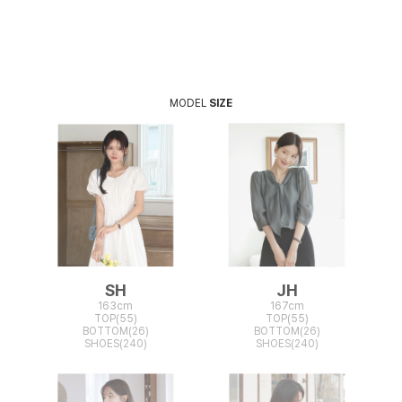
MODEL
SIZE
SH
JH
163cm
167cm
TOP(55)
TOP(55)
BOTTOM(26)
BOTTOM(26)
SHOES(240)
SHOES(240)