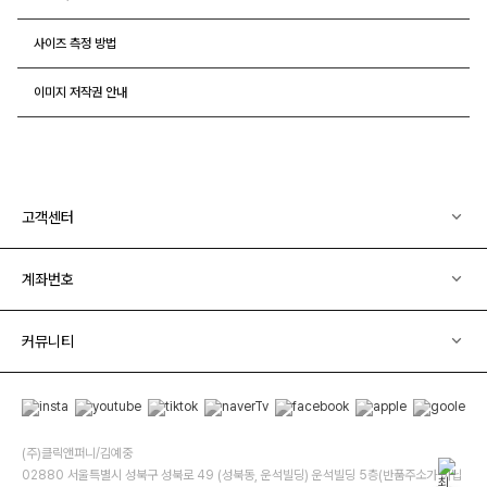
사이즈 측정 방법
이미지 저작권 안내
고객센터
계좌번호
커뮤니티
(주)클릭앤퍼니/김예중
02880 서울특별시 성북구 성북로 49 (성북동, 운석빌딩) 운석빌딩 5층(반품주소가 아닙