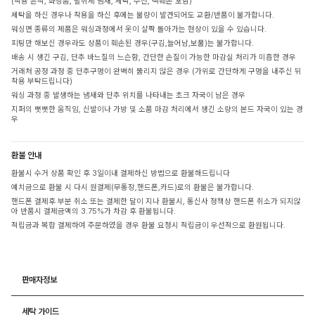
(착용 흔적, 화장품, 탈취제 냄새, 세탁, 수선, 택훼손 포함)
세탁을 하신 경우나 착용을 하신 후에는 불량이 발견되어도 교환/반품이 불가합니다.
워싱면 종류의 제품은 워싱과정에서 옷이 살짝 돌아가는 현상이 있을 수 있습니다.
피팅만 해보신 경우라도 상품이 훼손된 경우(구김,늘어남,보풀)는 불가합니다.
배송 시 생긴 구김, 단추 바느질의 느슨함, 간단한 손질이 가능한 마감실 처리가 미흡한 경우
거래처 공정 과정 중 단추구멍이 완벽히 뚫리지 않은 경우 (가위로 간단하게 구멍을 내주신 뒤
착용 부탁드립니다)
워싱 과정 중 발생하는 냄새와 단추 위치를 나타내는 초크 자국이 남은 경우
지퍼의 뻣뻣한 움직임, 신발이나 가방 및 소품 마감 처리에서 생긴 소량의 본드 자국이 있는 경
우
환불 안내
환불시 수거 상품 확인 후 3일이내 결제하신 방법으로 환불해드립니다
예치금으로 환불 시 다시 원결제(무통장,핸드폰,카드)로의 환불은 불가합니다.
핸드폰 결제후 부분 취소 또는 결제한 달이 지나 환불시, 통신사 정책상 핸드폰 취소가 되지않
아 반품시 결제금액의 3.75%가 차감 후 환불됩니다.
적립금과 복합 결제하여 주문하였을 경우 환불 요청시 적립금이 우선적으로 환원됩니다.
판매자정보
세탁 가이드