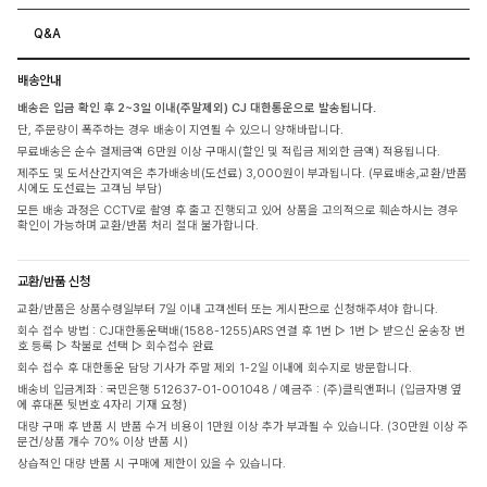
Q&A
배송안내
배송은 입금 확인 후 2~3일 이내(주말제외) CJ 대한통운으로 발송됩니다.
단, 주문량이 폭주하는 경우 배송이 지연될 수 있으니 양해바랍니다.
무료배송은 순수 결제금액 6만원 이상 구매시(할인 및 적립금 제외한 금액) 적용됩니다.
제주도 및 도서산간지역은 추가배송비(도선료) 3,000원이 부과됩니다. (무료배송,교환/반품
시에도 도선료는 고객님 부담)
모든 배송 과정은 CCTV로 촬영 후 출고 진행되고 있어 상품을 고의적으로 훼손하시는 경우
확인이 가능하며 교환/반품 처리 절대 불가합니다.
교환/반품 신청
교환/반품은 상품수령일부터 7일 이내 고객센터 또는 게시판으로 신청해주셔야 합니다.
회수 접수 방법 : CJ대한통운택배(1588-1255)ARS 연결 후 1번 ▷ 1번 ▷ 받으신 운송장 번
호 등록 ▷ 착불로 선택 ▷ 회수접수 완료
회수 접수 후 대한통운 담당 기사가 주말 제외 1-2일 이내에 회수지로 방문합니다.
배송비 입금계좌 : 국민은행 512637-01-001048 / 예금주 : (주)클릭앤퍼니 (입금자명 옆
에 휴대폰 뒷번호 4자리 기재 요청)
대량 구매 후 반품 시 반품 수거 비용이 1만원 이상 추가 부과될 수 있습니다. (30만원 이상 주
문건/상품 개수 70% 이상 반품 시)
상습적인 대량 반품 시 구매에 제한이 있을 수 있습니다.