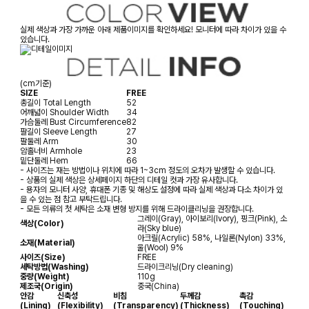
실제 색상과 가장 가까운 아래 제품이미지를 확인하세요! 모니터에 따라 차이가 있을 수
있습니다.
(cm기준)
SIZE
FREE
총길이
Total Length
52
어깨넓이
Shoulder Width
34
가슴둘레
Bust Circumference
82
팔길이
Sleeve Length
27
팔둘레
Arm
30
암홀너비
Armhole
23
밑단둘레
Hem
66
- 사이즈는 재는 방법이나 위치에 따라 1~3cm 정도의 오차가 발생할 수 있습니다.
- 상품의 실제 색상은 상세페이지 하단의 디테일 컷과 가장 유사합니다.
- 용자의 모니터 사양, 휴대폰 기종 및 해상도 설정에 따라 실제 색상과 다소 차이가 있
을 수 있는 점 참고 부탁드립니다.
- 모든 의류의 첫 세탁은 소재 변형 방지를 위해 드라이클리닝을 권장합니다.
그레이(Gray), 아이보리(Ivory), 핑크(Pink), 소
색상(Color)
라(Sky blue)
아크릴(Acrylic) 58%, 나일론(Nylon) 33%,
소재(Material)
울(Wool) 9%
사이즈(Size)
FREE
세탁방법(Washing)
드라이크리닝(Dry cleaning)
중량(Weight)
110g
제조국(Origin)
중국(China)
안감
신축성
비침
두께감
촉감
(Lining)
(Flexibility)
(Transparency)
(Thickness)
(Touching)