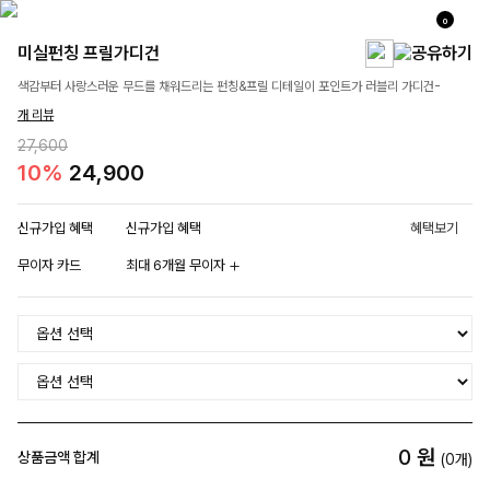
0
미실펀칭 프릴가디건
색감부터 사랑스러운 무드를 채워드리는 펀칭&프릴 디테일이 포인트가 러블리 가디건-
개 리뷰
27,600
10%
24,900
신규가입 혜택
신규가입 혜택
혜택보기
무이자 카드
최대 6개월 무이자
0
원
상품금액 합계
(
0
개)