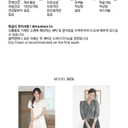
전체안감
매우좋음
비침있음
두꺼움
까슬거림
부분안감
약간당겨짐
비침약간
적당함
적당함
안감탈부착
없음
밝은칼라만
얇음
부드러움
없음
없음
취급시 주의사항 / Attention to
상품별로 기재된 소재에 해당하는 세탁 및 관리법을 지켜주셔야 더 오래 예쁘게 입으실
수 있습니다.
클릭앤퍼니 모든 의류는 첫 세탁은 드라이크리닝을 권장합니다.
Dry Clean is recommended on the first wash.
MODEL
SIZE