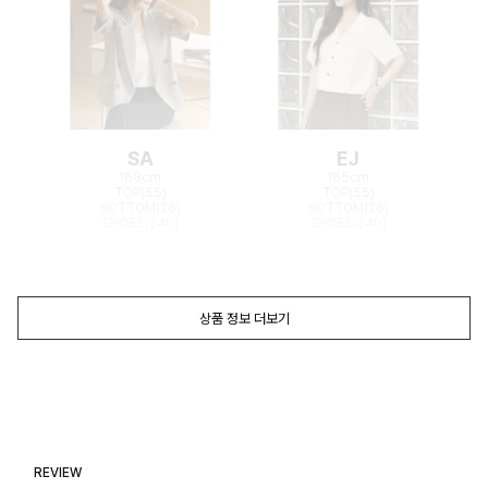
SA
EJ
168cm
165cm
TOP(55)
TOP(55)
BOTTOM(26)
BOTTOM(26)
SHOES(240)
SHOES(240)
상품 정보 더보기
REVIEW