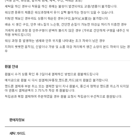
(착용 흔적, 화장품, 탈취제 냄새, 세탁, 수선, 택훼손 포함)
세탁을 하신 경우나 착용을 하신 후에는 불량이 발견되어도 교환/반품이 불가합니다.
워싱면 종류의 제품은 워싱과정에서 옷이 살짝 돌아가는 현상이 있을 수 있습니다.
피팅만 해보신 경우라도 상품이 훼손된 경우(구김,늘어남,보풀)는 불가합니다.
배송 시 생긴 구김, 단추 바느질의 느슨함, 간단한 손질이 가능한 마감실 처리가 미흡한 경우
거래처 공정 과정 중 단추구멍이 완벽히 뚫리지 않은 경우 (가위로 간단하게 구멍을 내주신 뒤
착용 부탁드립니다)
워싱 과정 중 발생하는 냄새와 단추 위치를 나타내는 초크 자국이 남은 경우
지퍼의 뻣뻣한 움직임, 신발이나 가방 및 소품 마감 처리에서 생긴 소량의 본드 자국이 있는 경
우
환불 안내
환불시 수거 상품 확인 후 3일이내 결제하신 방법으로 환불해드립니다
예치금으로 환불 시 다시 원결제(무통장,핸드폰,카드)로의 환불은 불가합니다.
핸드폰 결제후 부분 취소 또는 결제한 달이 지나 환불시, 통신사 정책상 핸드폰 취소가 되지않
아 반품시 결제금액의 3.75%가 차감 후 환불됩니다.
적립금과 복합 결제하여 주문하였을 경우 환불 요청시 적립금이 우선적으로 환원됩니다.
판매자정보
세탁 가이드