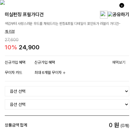
0
미실펀칭 프릴가디건
색감부터 사랑스러운 무드를 채워드리는 펀칭&프릴 디테일이 포인트가 러블리 가디건-
개 리뷰
27,600
10%
24,900
신규가입 혜택
신규가입 혜택
혜택보기
무이자 카드
최대 6개월 무이자
0
원
상품금액 합계
(
0
개)