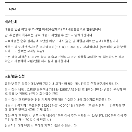
Q&A
배송안내
배송은 입금 확인 후 2~3일 이내(주말제외) CJ 대한통운으로 발송됩니다.
단, 주문량이 폭주하는 경우 배송이 지연될 수 있으니 양해바랍니다.
무료배송은 순수 결제금액 6만원 이상 구매시(할인 및 적립금 제외한 금액) 적용됩니다.
제주도 및 도서산간지역은 추가배송비(도선료) 3,000원이 부과됩니다. (무료배송,교환/반품
시에도 도선료는 고객님 부담)
모든 배송 과정은 CCTV로 촬영 후 출고 진행되고 있어 상품을 고의적으로 훼손하시는 경우
확인이 가능하며 교환/반품 처리 절대 불가합니다.
교환/반품 신청
교환/반품은 상품수령일부터 7일 이내 고객센터 또는 게시판으로 신청해주셔야 합니다.
회수 접수 방법 : CJ대한통운택배(1588-1255)ARS 연결 후 1번 ▷ 1번 ▷ 받으신 운송장 번
호 등록 ▷ 착불로 선택 ▷ 회수접수 완료
회수 접수 후 대한통운 담당 기사가 주말 제외 1-2일 이내에 회수지로 방문합니다.
배송비 입금계좌 : 국민은행 512637-01-001048 / 예금주 : (주)클릭앤퍼니 (입금자명 옆
에 휴대폰 뒷번호 4자리 기재 요청)
대량 구매 후 반품 시 반품 수거 비용이 1만원 이상 추가 부과될 수 있습니다. (30만원 이상 주
문건/상품 개수 70% 이상 반품 시)
상습적인 대량 반품 시 구매에 제한이 있을 수 있습니다.