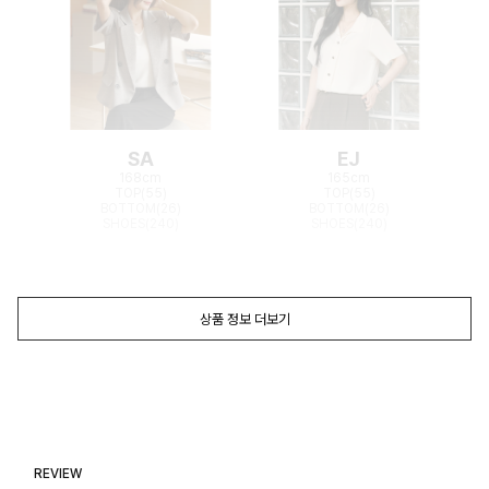
SA
EJ
168cm
165cm
TOP(55)
TOP(55)
BOTTOM(26)
BOTTOM(26)
SHOES(240)
SHOES(240)
상품 정보 더보기
REVIEW