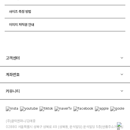
사이즈 측정 방법
이미지 저작권 안내
고객센터
계좌번호
커뮤니티
(주)클릭앤퍼니/김예중
02880 서울특별시 성북구 성북로 49 (성북동, 운석빌딩) 운석빌딩 5층(반품주소가 아닙