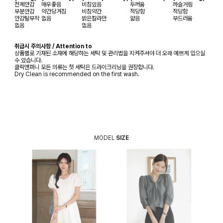
전체안감
매우좋음
비침있음
두꺼움
까슬거림
부분안감
약간당겨짐
비침약간
적당함
적당함
안감탈부착
없음
밝은칼라만
얇음
부드러움
없음
없음
취급시 주의사항 / Attention to
상품별로 기재된 소재에 해당하는 세탁 및 관리법을 지켜주셔야 더 오래 예쁘게 입으실
수 있습니다.
클릭앤퍼니 모든 의류는 첫 세탁은 드라이크리닝을 권장합니다.
Dry Clean is recommended on the first wash.
MODEL
SIZE