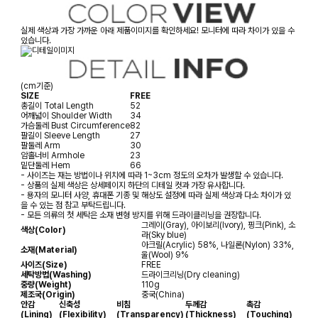
실제 색상과 가장 가까운 아래 제품이미지를 확인하세요! 모니터에 따라 차이가 있을 수
있습니다.
(cm기준)
SIZE
FREE
총길이
Total Length
52
어깨넓이
Shoulder Width
34
가슴둘레
Bust Circumference
82
팔길이
Sleeve Length
27
팔둘레
Arm
30
암홀너비
Armhole
23
밑단둘레
Hem
66
- 사이즈는 재는 방법이나 위치에 따라 1~3cm 정도의 오차가 발생할 수 있습니다.
- 상품의 실제 색상은 상세페이지 하단의 디테일 컷과 가장 유사합니다.
- 용자의 모니터 사양, 휴대폰 기종 및 해상도 설정에 따라 실제 색상과 다소 차이가 있
을 수 있는 점 참고 부탁드립니다.
- 모든 의류의 첫 세탁은 소재 변형 방지를 위해 드라이클리닝을 권장합니다.
그레이(Gray), 아이보리(Ivory), 핑크(Pink), 소
색상(Color)
라(Sky blue)
아크릴(Acrylic) 58%, 나일론(Nylon) 33%,
소재(Material)
울(Wool) 9%
사이즈(Size)
FREE
세탁방법(Washing)
드라이크리닝(Dry cleaning)
중량(Weight)
110g
제조국(Origin)
중국(China)
안감
신축성
비침
두께감
촉감
(Lining)
(Flexibility)
(Transparency)
(Thickness)
(Touching)