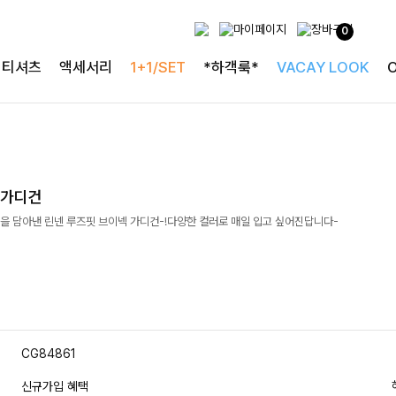
0
티셔츠
액세서리
1+1/SET
*하객룩*
VACAY LOOK
넥가디건
을 담아낸 린넨 루즈핏 브이넥 가디건-!다양한 컬러로 매일 입고 싶어진답니다-
CG84861
신규가입 혜택