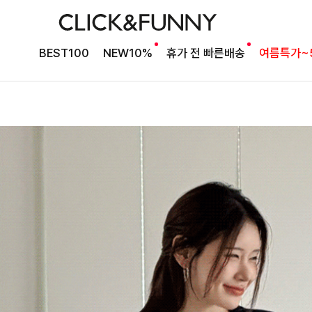
BEST100
NEW10%
휴가 전 빠른배송
여름특가~