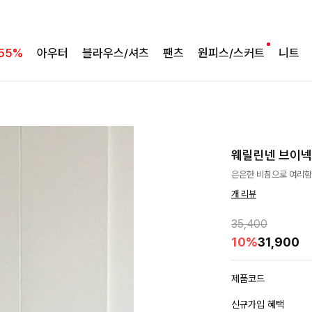
55%
아우터
블라우스/셔츠
팬츠
원피스/스커트
니트
웨릴린넨 브이
은은한 비침으로 여리함
개 리뷰
35,400
10%
31,900
제품코드
신규가입 혜택