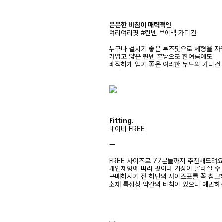
은은한 비침이 매력적인
여리여리핏 #린넨 브이넥 가디건
누구나 걸치기 좋은 루즈핏으로 체형을 자
가볍고 얇은 린넨 혼방으로 한여름에도
쾌적하게 입기 좋은 여리한 무드의 가디건
Fitting.
네이비 FREE
ㅡ
FREE 사이즈로 77분들까지 추천해드려
개인체형에 따라 핏이나 기장이 달라질 수
구매하시기 전 하단의 사이즈표를 꼭 참
소재 특성상 약간의 비침이 있으니 예민하