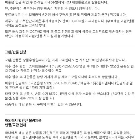
배송은 입금 확인 후 2~3일 이내(주말제외) CJ 대한통운으로 발송됩니다.
단, 주문량이 폭주하는 경우 배송이 지연될 수 있으니 양해바랍니다.
무료배송은 순수 결제금액 6만원 이상 구매시(할인 및 적립금 제외한 금액) 적용됩니다.
제주도 및 도서산간지역은 추가배송비(도선료) 3,000원이 부과됩니다. (무료배송,교환/반품
시에도 도선료는 고객님 부담)
모든 배송 과정은 CCTV로 촬영 후 출고 진행되고 있어 상품을 고의적으로 훼손하시는 경우
확인이 가능하며 교환/반품 처리 절대 불가합니다.
교환/반품 신청
교환/반품은 상품수령일부터 7일 이내 고객센터 또는 게시판으로 신청해주셔야 합니다.
회수 접수 방법 : CJ대한통운택배(1588-1255)ARS 연결 후 1번 ▷ 1번 ▷ 받으신 운송장 번
호 등록 ▷ 착불로 선택 ▷ 회수접수 완료
회수 접수 후 대한통운 담당 기사가 주말 제외 1-2일 이내에 회수지로 방문합니다.
배송비 입금계좌 : 국민은행 512637-01-001048 / 예금주 : (주)클릭앤퍼니 (입금자명 옆
에 휴대폰 뒷번호 4자리 기재 요청)
대량 구매 후 반품 시 반품 수거 비용이 1만원 이상 추가 부과될 수 있습니다. (30만원 이상 주
문건/상품 개수 70% 이상 반품 시)
상습적인 대량 반품 시 구매에 제한이 있을 수 있습니다.
해외에서 확인된 불량제품
반품/교환 안내
국내에서 배송 받은 상품을 개인적으로 해외에 전달하신 후 불량제품으로 확인되었을 경우,
해당 제품이 클릭앤퍼니로 도착된 후에 교환/반품 처리가 가능하며, 클릭앤퍼니에서는 국내택