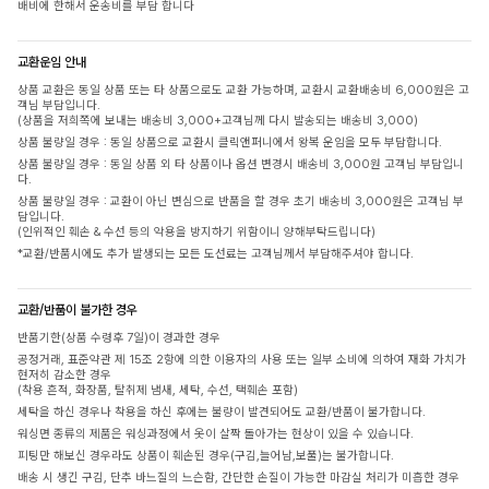
배비에 한해서 운송비를 부담 합니다
교환운임 안내
상품 교환은 동일 상품 또는 타 상품으로도 교환 가능하며, 교환시 교환배송비 6,000원은 고
객님 부담입니다.
(상품을 저희쪽에 보내는 배송비 3,000+고객님께 다시 발송되는 배송비 3,000)
상품 불량일 경우 : 동일 상품으로 교환시 클릭앤퍼니에서 왕복 운임을 모두 부담합니다.
상품 불량일 경우 : 동일 상품 외 타 상품이나 옵션 변경시 배송비 3,000원 고객님 부담입니
다.
상품 불량일 경우 : 교환이 아닌 변심으로 반품을 할 경우 초기 배송비 3,000원은 고객님 부
담입니다.
(인위적인 훼손 & 수선 등의 악용을 방지하기 위함이니 양해부탁드립니다)
*교환/반품시에도 추가 발생되는 모든 도선료는 고객님께서 부담해주셔야 합니다.
교환/반품이 불가한 경우
반품기한(상품 수령후 7일)이 경과한 경우
공정거래, 표준약관 제 15조 2항에 의한 이용자의 사용 또는 일부 소비에 의하여 재화 가치가
현저히 감소한 경우
(착용 흔적, 화장품, 탈취제 냄새, 세탁, 수선, 택훼손 포함)
세탁을 하신 경우나 착용을 하신 후에는 불량이 발견되어도 교환/반품이 불가합니다.
워싱면 종류의 제품은 워싱과정에서 옷이 살짝 돌아가는 현상이 있을 수 있습니다.
피팅만 해보신 경우라도 상품이 훼손된 경우(구김,늘어남,보풀)는 불가합니다.
배송 시 생긴 구김, 단추 바느질의 느슨함, 간단한 손질이 가능한 마감실 처리가 미흡한 경우