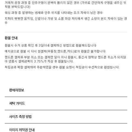
거래처 공정 과정 중 단추구멍이 완벽히 뚫리지 않은 경우 (가위로 간단하게 구멍을 내주신 뒤
착용 부탁드립니다)
워싱 과정 중 발생하는 냄새와 단추 위치를 나타내는 초크 자국이 남은 경우
지퍼의 뻣뻣한 움직임, 신발이나 가방 및 소품 마감 처리에서 생긴 소량의 본드 자국이 있는 경
우
환불 안내
환불시 수거 상품 확인 후 3일이내 결제하신 방법으로 환불해드립니다
예치금으로 환불 시 다시 원결제(무통장,핸드폰,카드)로의 환불은 불가합니다.
핸드폰 결제후 부분 취소 또는 결제한 달이 지나 환불시, 통신사 정책상 핸드폰 취소가 되지않
아 반품시 결제금액의 3.75%가 차감 후 환불됩니다.
적립금과 복합 결제하여 주문하였을 경우 환불 요청시 적립금이 우선적으로 환원됩니다.
판매자정보
세탁 가이드
사이즈 측정 방법
이미지 저작권 안내