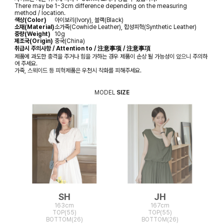
There may be 1~3cm difference depending on the measuring
method / location.
색상(Color)
아이보리(Ivory), 블랙(Black)
소재(Material)
소가죽(Cowhide Leather), 합성피혁(Synthetic Leather)
중량(Weight)
10g
제조국(Origin)
중국(China)
취급시 주의사항 / Attention to / 注意事项 / 注意事項
제품에 과도한 충격을 주거나 힘을 가하는 경우 제품이 손상 될 가능성이 있으니 주의하
여 주세요.
가죽, 스웨이드 등 피혁제품은 우천시 착화를 피해주세요.
MODEL
SIZE
SH
JH
163cm
167cm
TOP(55)
TOP(55)
BOTTOM(26)
BOTTOM(26)