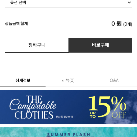
0
원
상품금액 합계
(
0
개)
장바구니
바로구매
상세정보
리뷰
(
0
)
Q&A