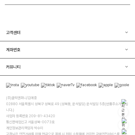
고객센터
계좌번호
커뮤니티
(주)클릭앤퍼니/김예중
02880 서울특별시 성북구 성북로 49 (성북동, 운석빌딩) 운석빌딩 5층(반품주소가 아닙
니다.)
사업자 등록번호 209-81-43420
통신판매업신고 서울성북-0073호
개인정보관리책임자 박수미
고객님은 안전거래를 위해 현금으로 결제 시 저희 소핑몰에 가입한 구매안전서비스를 이용