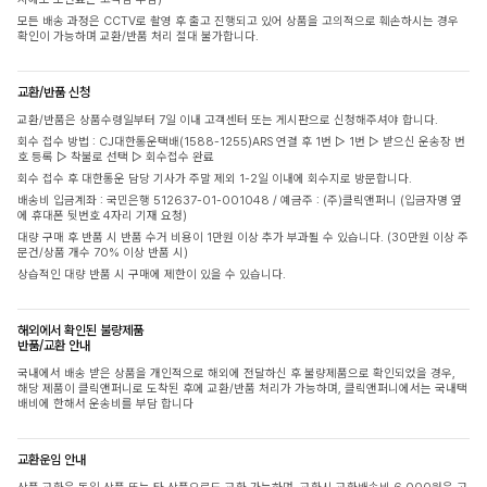
모든 배송 과정은 CCTV로 촬영 후 출고 진행되고 있어 상품을 고의적으로 훼손하시는 경우
확인이 가능하며 교환/반품 처리 절대 불가합니다.
교환/반품 신청
교환/반품은 상품수령일부터 7일 이내 고객센터 또는 게시판으로 신청해주셔야 합니다.
회수 접수 방법 : CJ대한통운택배(1588-1255)ARS 연결 후 1번 ▷ 1번 ▷ 받으신 운송장 번
호 등록 ▷ 착불로 선택 ▷ 회수접수 완료
회수 접수 후 대한통운 담당 기사가 주말 제외 1-2일 이내에 회수지로 방문합니다.
배송비 입금계좌 : 국민은행 512637-01-001048 / 예금주 : (주)클릭앤퍼니 (입금자명 옆
에 휴대폰 뒷번호 4자리 기재 요청)
대량 구매 후 반품 시 반품 수거 비용이 1만원 이상 추가 부과될 수 있습니다. (30만원 이상 주
문건/상품 개수 70% 이상 반품 시)
상습적인 대량 반품 시 구매에 제한이 있을 수 있습니다.
해외에서 확인된 불량제품
반품/교환 안내
국내에서 배송 받은 상품을 개인적으로 해외에 전달하신 후 불량제품으로 확인되었을 경우,
해당 제품이 클릭앤퍼니로 도착된 후에 교환/반품 처리가 가능하며, 클릭앤퍼니에서는 국내택
배비에 한해서 운송비를 부담 합니다
교환운임 안내