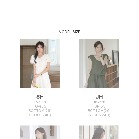
MODEL
SIZE
SH
JH
163cm
167cm
TOP(55)
TOP(55)
BOTTOM(26)
BOTTOM(26)
SHOES(240)
SHOES(240)