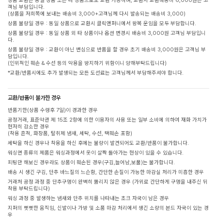
상품 교환은 동일 상품 또는 타 상품으로도 교환 가능하며, 교환시 교환배송비 6,000원은 고
객님 부담입니다.
(상품을 저희쪽에 보내는 배송비 3,000+고객님께 다시 발송되는 배송비 3,000)
상품 불량일 경우 : 동일 상품으로 교환시 클릭앤퍼니에서 왕복 운임을 모두 부담합니다.
상품 불량일 경우 : 동일 상품 외 타 상품이나 옵션 변경시 배송비 3,000원 고객님 부담입니
다.
상품 불량일 경우 : 교환이 아닌 변심으로 반품을 할 경우 초기 배송비 3,000원은 고객님 부
담입니다.
(인위적인 훼손 & 수선 등의 악용을 방지하기 위함이니 양해부탁드립니다)
*교환/반품시에도 추가 발생되는 모든 도선료는 고객님께서 부담해주셔야 합니다.
교환/반품이 불가한 경우
반품기한(상품 수령후 7일)이 경과한 경우
공정거래, 표준약관 제 15조 2항에 의한 이용자의 사용 또는 일부 소비에 의하여 재화 가치가
현저히 감소한 경우
(착용 흔적, 화장품, 탈취제 냄새, 세탁, 수선, 택훼손 포함)
세탁을 하신 경우나 착용을 하신 후에는 불량이 발견되어도 교환/반품이 불가합니다.
워싱면 종류의 제품은 워싱과정에서 옷이 살짝 돌아가는 현상이 있을 수 있습니다.
피팅만 해보신 경우라도 상품이 훼손된 경우(구김,늘어남,보풀)는 불가합니다.
배송 시 생긴 구김, 단추 바느질의 느슨함, 간단한 손질이 가능한 마감실 처리가 미흡한 경우
거래처 공정 과정 중 단추구멍이 완벽히 뚫리지 않은 경우 (가위로 간단하게 구멍을 내주신 뒤
착용 부탁드립니다)
워싱 과정 중 발생하는 냄새와 단추 위치를 나타내는 초크 자국이 남은 경우
지퍼의 뻣뻣한 움직임, 신발이나 가방 및 소품 마감 처리에서 생긴 소량의 본드 자국이 있는 경
우