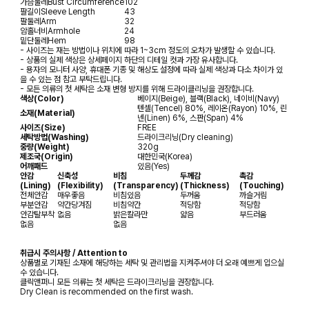
가슴둘레
Bust Circumference
102
팔길이
Sleeve Length
43
팔둘레
Arm
32
암홀너비
Armhole
24
밑단둘레
Hem
98
- 사이즈는 재는 방법이나 위치에 따라 1~3cm 정도의 오차가 발생할 수 있습니다.
- 상품의 실제 색상은 상세페이지 하단의 디테일 컷과 가장 유사합니다.
- 용자의 모니터 사양, 휴대폰 기종 및 해상도 설정에 따라 실제 색상과 다소 차이가 있
을 수 있는 점 참고 부탁드립니다.
- 모든 의류의 첫 세탁은 소재 변형 방지를 위해 드라이클리닝을 권장합니다.
색상(Color)
베이지(Beige), 블랙(Black), 네이비(Navy)
텐셀(Tencel) 80%, 레이온(Rayon) 10%, 린
소재(Material)
넨(Linen) 6%, 스판(Span) 4%
사이즈(Size)
FREE
세탁방법(Washing)
드라이크리닝(Dry cleaning)
중량(Weight)
320g
제조국(Origin)
대한민국(Korea)
어깨패드
있음(Yes)
안감
신축성
비침
두께감
촉감
(Lining)
(Flexibility)
(Transparency)
(Thickness)
(Touching)
전체안감
매우좋음
비침있음
두꺼움
까슬거림
부분안감
약간당겨짐
비침약간
적당함
적당함
안감탈부착
없음
밝은칼라만
얇음
부드러움
없음
없음
취급시 주의사항 / Attention to
상품별로 기재된 소재에 해당하는 세탁 및 관리법을 지켜주셔야 더 오래 예쁘게 입으실
수 있습니다.
클릭앤퍼니 모든 의류는 첫 세탁은 드라이크리닝을 권장합니다.
Dry Clean is recommended on the first wash.