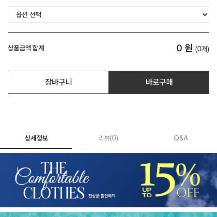
0
원
상품금액 합계
(
0
개)
장바구니
바로구매
상세정보
리뷰
(
0
)
Q&A