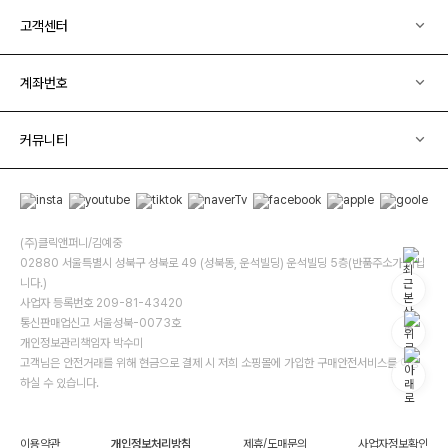
고객센터
계좌번호
커뮤니티
(주)클릭앤퍼니/김예중
02880 서울특별시 성북구 성북로 49 (성북동, 운석빌딩) 운석빌딩 5층(반품주소가 아닙
니다.)
사업자 등록번호 209-81-43420
통신판매업신고 서울성북-0073호
개인정보관리책임자 박수미
고객님은 안전거래를 위해 현금으로 결제 시 저희 소핑몰에 가입한 구매안전서비스를 이용
하실 수 있습니다.
이용약관
개인정보처리방침
제휴/도매문의
사업자정보확인