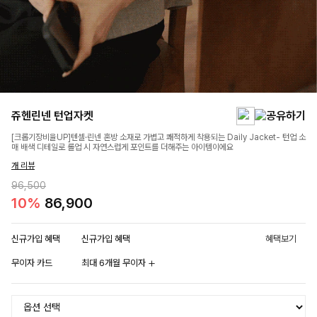
쥬헨린넨 턴업자켓
[크롭기장비율UP]텐셀·린넨 혼방 소재로 가볍고 쾌적하게 착용되는 Daily Jacket- 턴업 소
매 배색 디테일로 롤업 시 자연스럽게 포인트를 더해주는 아이템이에요
개 리뷰
96,500
10%
86,900
신규가입 혜택
신규가입 혜택
혜택보기
무이자 카드
최대 6개월 무이자