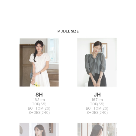
MODEL
SIZE
SH
JH
163cm
167cm
TOP(55)
TOP(55)
BOTTOM(26)
BOTTOM(26)
SHOES(240)
SHOES(240)