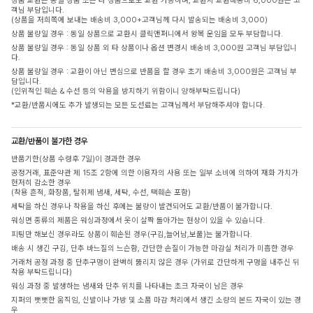
상품 교환은 동일 상품 또는 타 상품으로도 교환 가능하며, 교환시 교환배송비 6,000원은 고
객님 부담입니다.
(상품을 저희쪽에 보내는 배송비 3,000+고객님께 다시 발송되는 배송비 3,000)
상품 불량일 경우 : 동일 상품으로 교환시 클릭앤퍼니에서 왕복 운임을 모두 부담합니다.
상품 불량일 경우 : 동일 상품 외 타 상품이나 옵션 변경시 배송비 3,000원 고객님 부담입니
다.
상품 불량일 경우 : 교환이 아닌 변심으로 반품을 할 경우 초기 배송비 3,000원은 고객님 부
담입니다.
(인위적인 훼손 & 수선 등의 악용을 방지하기 위함이니 양해부탁드립니다)
*교환/반품시에도 추가 발생되는 모든 도선료는 고객님께서 부담해주셔야 합니다.
교환/반품이 불가한 경우
반품기한(상품 수령후 7일)이 경과한 경우
공정거래, 표준약관 제 15조 2항에 의한 이용자의 사용 또는 일부 소비에 의하여 재화 가치가
현저히 감소한 경우
(착용 흔적, 화장품, 탈취제 냄새, 세탁, 수선, 택훼손 포함)
세탁을 하신 경우나 착용을 하신 후에는 불량이 발견되어도 교환/반품이 불가합니다.
워싱면 종류의 제품은 워싱과정에서 옷이 살짝 돌아가는 현상이 있을 수 있습니다.
피팅만 해보신 경우라도 상품이 훼손된 경우(구김,늘어남,보풀)는 불가합니다.
배송 시 생긴 구김, 단추 바느질의 느슨함, 간단한 손질이 가능한 마감실 처리가 미흡한 경우
거래처 공정 과정 중 단추구멍이 완벽히 뚫리지 않은 경우 (가위로 간단하게 구멍을 내주신 뒤
착용 부탁드립니다)
워싱 과정 중 발생하는 냄새와 단추 위치를 나타내는 초크 자국이 남은 경우
지퍼의 뻣뻣한 움직임, 신발이나 가방 및 소품 마감 처리에서 생긴 소량의 본드 자국이 있는 경
우