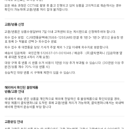
모든 배송 과정은 CCTV로 촬영 후 출고 진행되고 있어 상품을 고의적으로 훼손하시는 경우
확인이 가능하며 교환/반품 처리 절대 불가합니다.
교환/반품 신청
교환/반품은 상품수령일부터 7일 이내 고객센터 또는 게시판으로 신청해주셔야 합니다.
회수 접수 방법 : CJ대한통운택배(1588-1255)ARS 연결 후 1번 ▷ 1번 ▷ 받으신 운송장 번
호 등록 ▷ 착불로 선택 ▷ 회수접수 완료
회수 접수 후 대한통운 담당 기사가 주말 제외 1-2일 이내에 회수지로 방문합니다.
배송비 입금계좌 : 국민은행 512637-01-001048 / 예금주 : (주)클릭앤퍼니 (입금자명 옆
에 휴대폰 뒷번호 4자리 기재 요청)
대량 구매 후 반품 시 반품 수거 비용이 1만원 이상 추가 부과될 수 있습니다. (30만원 이상 주
문건/상품 개수 70% 이상 반품 시)
상습적인 대량 반품 시 구매에 제한이 있을 수 있습니다.
해외에서 확인된 불량제품
반품/교환 안내
국내에서 배송 받은 상품을 개인적으로 해외에 전달하신 후 불량제품으로 확인되었을 경우,
해당 제품이 클릭앤퍼니로 도착된 후에 교환/반품 처리가 가능하며, 클릭앤퍼니에서는 국내택
배비에 한해서 운송비를 부담 합니다
교환운임 안내