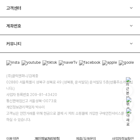
고객센터
계좌번호
커뮤니티
(주)클릭앤퍼니/김예중
02880 서울특별시 성북구 성북로 49 (성북동, 운석빌딩) 운석빌딩 5층(반품주소가 아닙
니다.)
사업자 등록번호 209-81-43420
통신판매업신고 서울성북-0073호
개인정보관리책임자 박수미
고객님은 안전거래를 위해 현금으로 결제 시 저희 소핑몰에 가입한 구매안전서비스를 이용
하실 수 있습니다.
이용약관
개인정보처리방침
제휴/도매문의
사업자정보확인