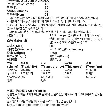
가슴둘레
Bust Circumference
102
팔길이
Sleeve Length
43
팔둘레
Arm
32
암홀너비
Armhole
24
밑단둘레
Hem
98
- 사이즈는 재는 방법이나 위치에 따라 1~3cm 정도의 오차가 발생할 수 있습니다.
- 상품의 실제 색상은 상세페이지 하단의 디테일 컷과 가장 유사합니다.
- 용자의 모니터 사양, 휴대폰 기종 및 해상도 설정에 따라 실제 색상과 다소 차이가 있
을 수 있는 점 참고 부탁드립니다.
- 모든 의류의 첫 세탁은 소재 변형 방지를 위해 드라이클리닝을 권장합니다.
색상(Color)
베이지(Beige), 블랙(Black), 네이비(Navy)
텐셀(Tencel) 80%, 레이온(Rayon) 10%, 린
소재(Material)
넨(Linen) 6%, 스판(Span) 4%
사이즈(Size)
FREE
세탁방법(Washing)
드라이크리닝(Dry cleaning)
중량(Weight)
320g
제조국(Origin)
대한민국(Korea)
어깨패드
있음(Yes)
안감
신축성
비침
두께감
촉감
(Lining)
(Flexibility)
(Transparency)
(Thickness)
(Touching)
전체안감
매우좋음
비침있음
두꺼움
까슬거림
부분안감
약간당겨짐
비침약간
적당함
적당함
안감탈부착
없음
밝은칼라만
얇음
부드러움
없음
없음
취급시 주의사항 / Attention to
상품별로 기재된 소재에 해당하는 세탁 및 관리법을 지켜주셔야 더 오래 예쁘게 입으실
수 있습니다.
클릭앤퍼니 모든 의류는 첫 세탁은 드라이크리닝을 권장합니다.
Dry Clean is recommended on the first wash.