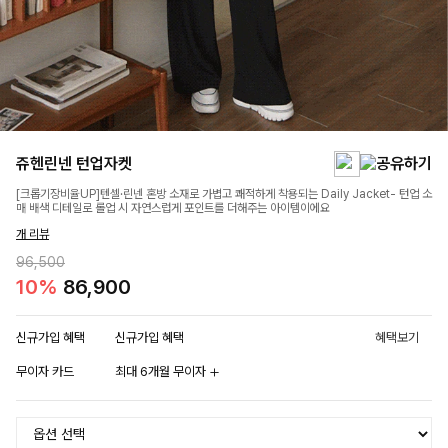
쥬헨린넨 턴업자켓
[크롭기장비율UP]텐셀·린넨 혼방 소재로 가볍고 쾌적하게 착용되는 Daily Jacket- 턴업 소
매 배색 디테일로 롤업 시 자연스럽게 포인트를 더해주는 아이템이에요
개 리뷰
96,500
10%
86,900
신규가입 혜택
신규가입 혜택
혜택보기
무이자 카드
최대 6개월 무이자