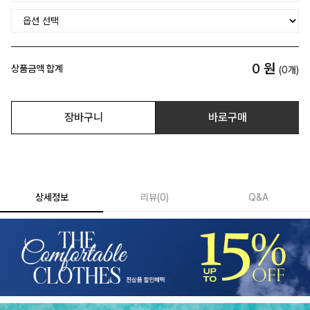
0
원
상품금액 합계
(
0
개)
장바구니
바로구매
상세정보
리뷰
(
0
)
Q&A