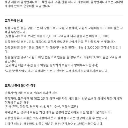
해당 제품이 클릭앤퍼니로 도착된 후에 교환/반품 처리가 가능하며, 클릭앤퍼니에서는 국내택
배비에 한해서 운송비를 부담 합니다
교환운임 안내
상품 교환은 동일 상품 또는 타 상품으로도 교환 가능하며, 교환시 교환배송비 6,000원은 고
객님 부담입니다.
(상품을 저희쪽에 보내는 배송비 3,000+고객님께 다시 발송되는 배송비 3,000)
상품 불량일 경우 : 동일 상품으로 교환시 클릭앤퍼니에서 왕복 운임을 모두 부담합니다.
상품 불량일 경우 : 동일 상품 외 타 상품이나 옵션 변경시 배송비 3,000원 고객님 부담입니
다.
상품 불량일 경우 : 교환이 아닌 변심으로 반품을 할 경우 초기 배송비 3,000원은 고객님 부
담입니다.
(인위적인 훼손 & 수선 등의 악용을 방지하기 위함이니 양해부탁드립니다)
*교환/반품시에도 추가 발생되는 모든 도선료는 고객님께서 부담해주셔야 합니다.
교환/반품이 불가한 경우
반품기한(상품 수령후 7일)이 경과한 경우
공정거래, 표준약관 제 15조 2항에 의한 이용자의 사용 또는 일부 소비에 의하여 재화 가치가
현저히 감소한 경우
(착용 흔적, 화장품, 탈취제 냄새, 세탁, 수선, 택훼손 포함)
세탁을 하신 경우나 착용을 하신 후에는 불량이 발견되어도 교환/반품이 불가합니다.
워싱면 종류의 제품은 워싱과정에서 옷이 살짝 돌아가는 현상이 있을 수 있습니다.
피팅만 해보신 경우라도 상품이 훼손된 경우(구김,늘어남,보풀)는 불가합니다.