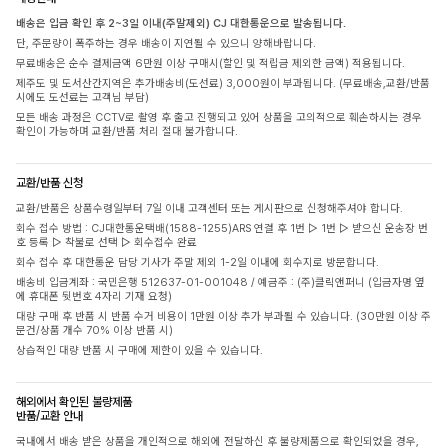
배송은 입금 확인 후 2~3일 이내(주말제외) CJ 대한통운으로 발송됩니다.
단, 주문량이 폭주하는 경우 배송이 지연될 수 있으니 양해바랍니다.
무료배송은 순수 결제금액 6만원 이상 구매시(할인 및 적립금 제외한 금액) 적용됩니다.
제주도 및 도서산간지역은 추가배송비(도선료) 3,000원이 부과됩니다. (무료배송,교환/반품
시에도 도선료는 고객님 부담)
모든 배송 과정은 CCTV로 촬영 후 출고 진행되고 있어 상품을 고의적으로 훼손하시는 경우
확인이 가능하며 교환/반품 처리 절대 불가합니다.
교환/반품 신청
교환/반품은 상품수령일부터 7일 이내 고객센터 또는 게시판으로 신청해주셔야 합니다.
회수 접수 방법 : CJ대한통운택배(1588-1255)ARS 연결 후 1번 ▷ 1번 ▷ 받으신 운송장 번
호 등록 ▷ 착불로 선택 ▷ 회수접수 완료
회수 접수 후 대한통운 담당 기사가 주말 제외 1-2일 이내에 회수지로 방문합니다.
배송비 입금계좌 : 국민은행 512637-01-001048 / 예금주 : (주)클릭앤퍼니 (입금자명 옆
에 휴대폰 뒷번호 4자리 기재 요청)
대량 구매 후 반품 시 반품 수거 비용이 1만원 이상 추가 부과될 수 있습니다. (30만원 이상 주
문건/상품 개수 70% 이상 반품 시)
상습적인 대량 반품 시 구매에 제한이 있을 수 있습니다.
해외에서 확인된 불량제품
반품/교환 안내
국내에서 배송 받은 상품을 개인적으로 해외에 전달하신 후 불량제품으로 확인되었을 경우,