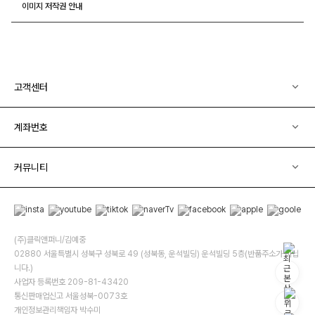
이미지 저작권 안내
고객센터
계좌번호
커뮤니티
(주)클릭앤퍼니/김예중
02880 서울특별시 성북구 성북로 49 (성북동, 운석빌딩) 운석빌딩 5층(반품주소가 아닙
니다.)
사업자 등록번호 209-81-43420
통신판매업신고 서울성북-0073호
개인정보관리책임자 박수미