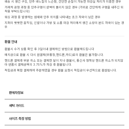
배송 시 생긴 구김, 단추 바느질의 느슨함, 간단한 손질이 가능한 마감실 처리가 미흡한 경우
거래처 공정 과정 중 단추구멍이 완벽히 뚫리지 않은 경우 (가위로 간단하게 구멍을 내주신 뒤
착용 부탁드립니다)
워싱 과정 중 발생하는 냄새와 단추 위치를 나타내는 초크 자국이 남은 경우
지퍼의 뻣뻣한 움직임, 신발이나 가방 및 소품 마감 처리에서 생긴 소량의 본드 자국이 있는 경
우
환불 안내
환불시 수거 상품 확인 후 3일이내 결제하신 방법으로 환불해드립니다
예치금으로 환불 시 다시 원결제(무통장,핸드폰,카드)로의 환불은 불가합니다.
핸드폰 결제후 부분 취소 또는 결제한 달이 지나 환불시, 통신사 정책상 핸드폰 취소가 되지않
아 반품시 결제금액의 3.75%가 차감 후 환불됩니다.
적립금과 복합 결제하여 주문하였을 경우 환불 요청시 적립금이 우선적으로 환원됩니다.
판매자정보
세탁 가이드
사이즈 측정 방법