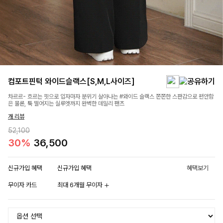
컴포트핀턱 와이드슬랙스[S,M,L사이즈]
차르르- 흐르는 핏으로 입자마자 분위기 살아나는 #와이드 슬랙스 쫀쫀한 스판감으로 편안함
은 물론, 툭 떨어지는 실루엣까지 완벽한 데일리 팬츠
개 리뷰
52,100
30%
36,500
신규가입 혜택
신규가입 혜택
혜택보기
무이자 카드
최대 6개월 무이자