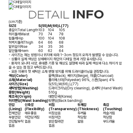
(cm기준)
SIZE
S(55)
M(66)
L(77)
총길이
Total Length
103
104
105
허리둘레
Waist
70
74
78
힙둘레
Hip
100
104
108
허벅지둘레
Thigh
64
66
68
밑위길이
Rise
34
35
36
밑단둘레
Hem
60
62
64
- 사이즈는 재는 방법이나 위치에 따라 1~3cm 정도의 오차가 발생할 수 있습니다.
- 상품의 실제 색상은 상세페이지 하단의 디테일 컷과 가장 유사합니다.
- 용자의 모니터 사양, 휴대폰 기종 및 해상도 설정에 따라 실제 색상과 다소 차이가 있
을 수 있는 점 참고 부탁드립니다.
- 모든 의류의 첫 세탁은 소재 변형 방지를 위해 드라이클리닝을 권장합니다.
색상(Color)
블랙(Black), 베이지(Beige), 챠콜(Charcoal)
소재(Material)
폴리에스터(Polyester) 96%, 스판(Span) 4%
사이즈(Size)
S(55),M(66),L(77)
세탁방법(Washing)
드라이크리닝(Dry cleaning), 손세탁 (Hand Wash)
중량(Weight)
510g
제조국(Origin)
대한민국(Korea)
허리밴딩(Waist banding)
뒷밴딩(Back banding)
안감
신축성
비침
두께감
촉감
(Lining)
(Flexibility)
(Transparency)
(Thickness)
(Touching)
전체안감
매우좋음
비침있음
두꺼움
까슬거림
부분안감
약간당겨짐
비침약간
적당함
적당함
안감탈부착
없음
밝은칼라만
얇음
부드러움
없음
없음