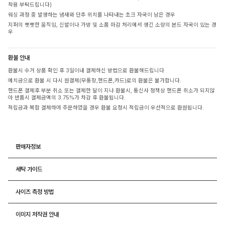
착용 부탁드립니다)
워싱 과정 중 발생하는 냄새와 단추 위치를 나타내는 초크 자국이 남은 경우
지퍼의 뻣뻣한 움직임, 신발이나 가방 및 소품 마감 처리에서 생긴 소량의 본드 자국이 있는 경
우
환불 안내
환불시 수거 상품 확인 후 3일이내 결제하신 방법으로 환불해드립니다
예치금으로 환불 시 다시 원결제(무통장,핸드폰,카드)로의 환불은 불가합니다.
핸드폰 결제후 부분 취소 또는 결제한 달이 지나 환불시, 통신사 정책상 핸드폰 취소가 되지않
아 반품시 결제금액의 3.75%가 차감 후 환불됩니다.
적립금과 복합 결제하여 주문하였을 경우 환불 요청시 적립금이 우선적으로 환원됩니다.
판매자정보
세탁 가이드
사이즈 측정 방법
이미지 저작권 안내