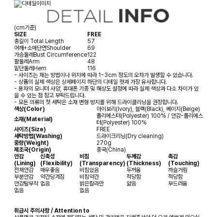
(cm기준)
SIZE
FREE
총길이
Total Length
57
어깨+소매단면
Shoulder
69
가슴둘레
Bust Circumference
122
팔둘레
Arm
48
밑단둘레
Hem
116
- 사이즈는 재는 방법이나 위치에 따라 1~3cm 정도의 오차가 발생할 수 있습니다.
- 상품의 실제 색상은 상세페이지 하단의 디테일 컷과 가장 유사합니다.
- 용자의 모니터 사양, 휴대폰 기종 및 해상도 설정에 따라 실제 색상과 다소 차이가 있
을 수 있는 점 참고 부탁드립니다.
- 모든 의류의 첫 세탁은 소재 변형 방지를 위해 드라이클리닝을 권장합니다.
색상(Color)
아이보리(Ivory), 블랙(Black), 베이지(Beige)
폴리에스터(Polyester) 100% / 안감-폴리에스
소재(Material)
터(Polyester) 100%
사이즈(Size)
FREE
세탁방법(Washing)
드라이크리닝(Dry cleaning)
중량(Weight)
270g
제조국(Origin)
중국(China)
안감
신축성
비침
두께감
촉감
(Lining)
(Flexibility)
(Transparency)
(Thickness)
(Touching)
전체안감
매우좋음
비침있음
두꺼움
까슬거림
부분안감
약간당겨짐
비침약간
적당함
적당함
안감탈부착
없음
밝은칼라만
얇음
부드러움
없음
없음
취급시 주의사항 / Attention to