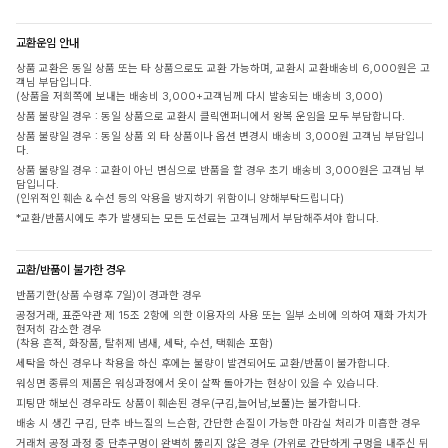
교환운임 안내
상품 교환은 동일 상품 또는 타 상품으로도 교환 가능하며, 교환시 교환배송비 6,000원은 고
객님 부담입니다.
(상품을 저희쪽에 보내는 배송비 3,000+고객님께 다시 발송되는 배송비 3,000)
상품 불량일 경우 : 동일 상품으로 교환시 클릭앤퍼니에서 왕복 운임을 모두 부담합니다.
상품 불량일 경우 : 동일 상품 외 타 상품이나 옵션 변경시 배송비 3,000원 고객님 부담입니
다.
상품 불량일 경우 : 교환이 아닌 변심으로 반품을 할 경우 초기 배송비 3,000원은 고객님 부
담입니다.
(인위적인 훼손 & 수선 등의 악용을 방지하기 위함이니 양해부탁드립니다)
*교환/반품시에도 추가 발생되는 모든 도선료는 고객님께서 부담해주셔야 합니다.
교환/반품이 불가한 경우
반품기한(상품 수령후 7일)이 경과한 경우
공정거래, 표준약관 제 15조 2항에 의한 이용자의 사용 또는 일부 소비에 의하여 재화 가치가
현저히 감소한 경우
(착용 흔적, 화장품, 탈취제 냄새, 세탁, 수선, 택훼손 포함)
세탁을 하신 경우나 착용을 하신 후에는 불량이 발견되어도 교환/반품이 불가합니다.
워싱면 종류의 제품은 워싱과정에서 옷이 살짝 돌아가는 현상이 있을 수 있습니다.
피팅만 해보신 경우라도 상품이 훼손된 경우(구김,늘어남,보풀)는 불가합니다.
배송 시 생긴 구김, 단추 바느질의 느슨함, 간단한 손질이 가능한 마감실 처리가 미흡한 경우
거래처 공정 과정 중 단추구멍이 완벽히 뚫리지 않은 경우 (가위로 간단하게 구멍을 내주신 뒤