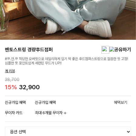
벤토스트링 경량후드점퍼
#꾸.안.꾸 적당한 오버핏으로 데일리하게 입기 딱 좋은 후드점퍼스트링으로 깔끔한 핏 고정!
심플한 듯 포인트있게 세련된 무드가 UP!!
개 리뷰
38,700
15%
32,900
신규가입 혜택
신규가입 혜택
혜택보기
무이자 카드
최대 6개월 무이자