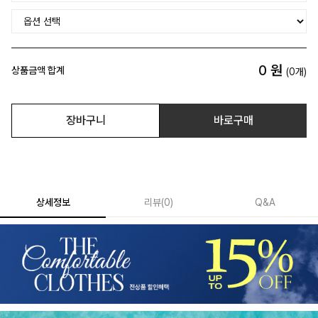
0
원
상품금액 합계
(
0
개)
장바구니
바로구매
상세정보
리뷰
(
0
)
Q&A