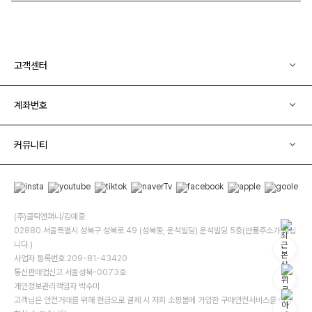
고객센터
계좌번호
커뮤니티
(주)클릭앤퍼니/김예중
02880 서울특별시 성북구 성북로 49 (성북동, 운석빌딩) 운석빌딩 5층(반품주소가 아닙
니다.)
사업자 등록번호 209-81-43420
통신판매업신고 서울성북-0073호
개인정보관리책임자 박수미
고객님은 안전거래를 위해 현금으로 결제 시 저희 소핑몰에 가입한 구매안전서비스를 이용