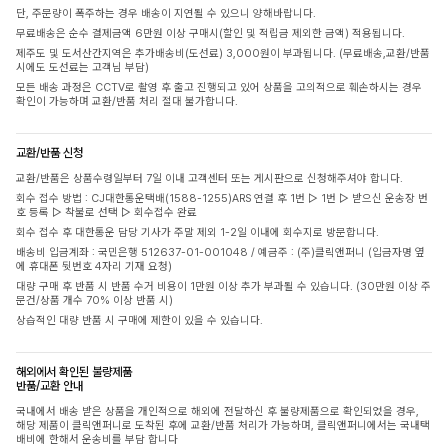
단, 주문량이 폭주하는 경우 배송이 지연될 수 있으니 양해바랍니다.
무료배송은 순수 결제금액 6만원 이상 구매시(할인 및 적립금 제외한 금액) 적용됩니다.
제주도 및 도서산간지역은 추가배송비(도선료) 3,000원이 부과됩니다. (무료배송,교환/반품
시에도 도선료는 고객님 부담)
모든 배송 과정은 CCTV로 촬영 후 출고 진행되고 있어 상품을 고의적으로 훼손하시는 경우
확인이 가능하며 교환/반품 처리 절대 불가합니다.
교환/반품 신청
교환/반품은 상품수령일부터 7일 이내 고객센터 또는 게시판으로 신청해주셔야 합니다.
회수 접수 방법 : CJ대한통운택배(1588-1255)ARS 연결 후 1번 ▷ 1번 ▷ 받으신 운송장 번
호 등록 ▷ 착불로 선택 ▷ 회수접수 완료
회수 접수 후 대한통운 담당 기사가 주말 제외 1-2일 이내에 회수지로 방문합니다.
배송비 입금계좌 : 국민은행 512637-01-001048 / 예금주 : (주)클릭앤퍼니 (입금자명 옆
에 휴대폰 뒷번호 4자리 기재 요청)
대량 구매 후 반품 시 반품 수거 비용이 1만원 이상 추가 부과될 수 있습니다. (30만원 이상 주
문건/상품 개수 70% 이상 반품 시)
상습적인 대량 반품 시 구매에 제한이 있을 수 있습니다.
해외에서 확인된 불량제품
반품/교환 안내
국내에서 배송 받은 상품을 개인적으로 해외에 전달하신 후 불량제품으로 확인되었을 경우,
해당 제품이 클릭앤퍼니로 도착된 후에 교환/반품 처리가 가능하며, 클릭앤퍼니에서는 국내택
배비에 한해서 운송비를 부담 합니다