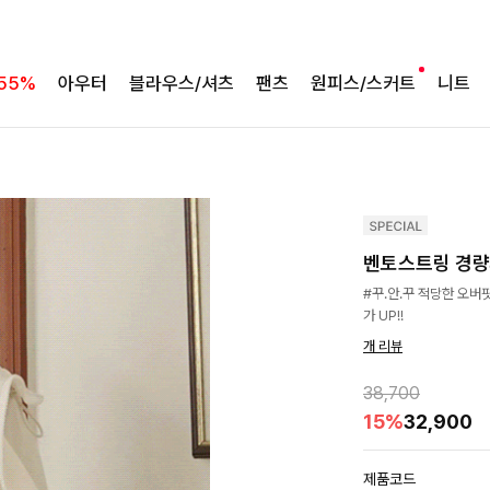
55%
아우터
블라우스/셔츠
팬츠
원피스/스커트
니트
벤토스트링 경
#꾸.안.꾸 적당한 오버
가 UP!!
개 리뷰
38,700
15%
32,900
제품코드