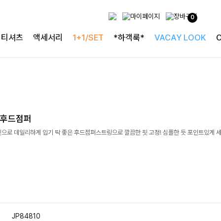
0
티셔츠
액세서리
1+1/SET
*하객룩*
VACAY LOOK
량후드점퍼
핏으로 데일리하게 입기 딱 좋은 후드점퍼스트링으로 깔끔한 핏 고정! 심플한 듯 포인트있게 
JP84810