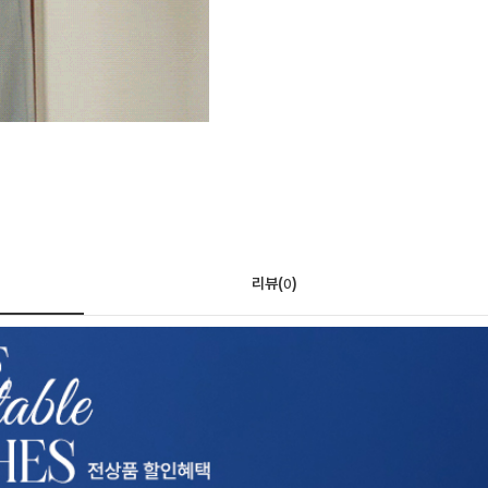
리뷰(
)
0