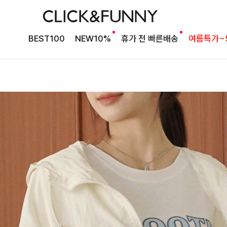
BEST100
NEW10%
휴가 전 빠른배송
여름특가~