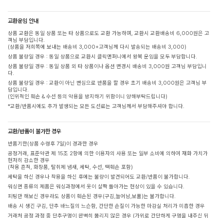
교환운임 안내
상품 교환은 동일 상품 또는 타 상품으로도 교환 가능하며, 교환시 교환배송비 6,000원은 고
객님 부담입니다.
(상품을 저희쪽에 보내는 배송비 3,000+고객님께 다시 발송되는 배송비 3,000)
상품 불량일 경우 : 동일 상품으로 교환시 클릭앤퍼니에서 왕복 운임을 모두 부담합니다.
상품 불량일 경우 : 동일 상품 외 타 상품이나 옵션 변경시 배송비 3,000원 고객님 부담입니
다.
상품 불량일 경우 : 교환이 아닌 변심으로 반품을 할 경우 초기 배송비 3,000원은 고객님 부
담입니다.
(인위적인 훼손 & 수선 등의 악용을 방지하기 위함이니 양해부탁드립니다)
*교환/반품시에도 추가 발생되는 모든 도선료는 고객님께서 부담해주셔야 합니다.
교환/반품이 불가한 경우
반품기한(상품 수령후 7일)이 경과한 경우
공정거래, 표준약관 제 15조 2항에 의한 이용자의 사용 또는 일부 소비에 의하여 재화 가치가
현저히 감소한 경우
(착용 흔적, 화장품, 탈취제 냄새, 세탁, 수선, 택훼손 포함)
세탁을 하신 경우나 착용을 하신 후에는 불량이 발견되어도 교환/반품이 불가합니다.
워싱면 종류의 제품은 워싱과정에서 옷이 살짝 돌아가는 현상이 있을 수 있습니다.
피팅만 해보신 경우라도 상품이 훼손된 경우(구김,늘어남,보풀)는 불가합니다.
배송 시 생긴 구김, 단추 바느질의 느슨함, 간단한 손질이 가능한 마감실 처리가 미흡한 경우
거래처 공정 과정 중 단추구멍이 완벽히 뚫리지 않은 경우 (가위로 간단하게 구멍을 내주신 뒤