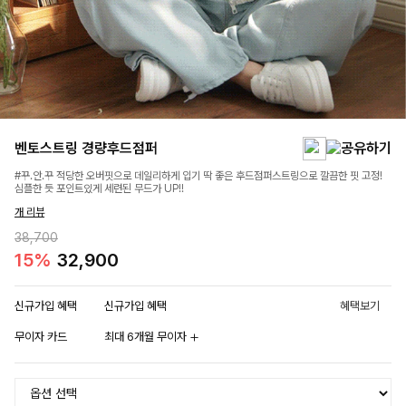
벤토스트링 경량후드점퍼
#꾸.안.꾸 적당한 오버핏으로 데일리하게 입기 딱 좋은 후드점퍼스트링으로 깔끔한 핏 고정!
심플한 듯 포인트있게 세련된 무드가 UP!!
개 리뷰
38,700
15%
32,900
신규가입 혜택
신규가입 혜택
혜택보기
무이자 카드
최대 6개월 무이자