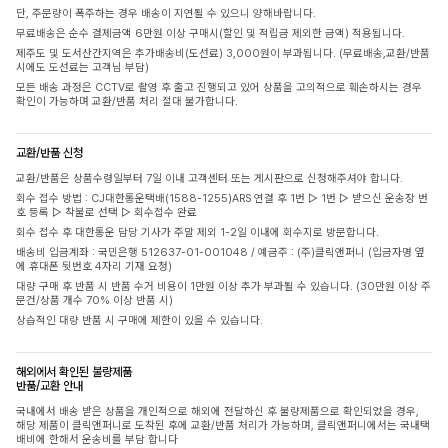
단, 주문량이 폭주하는 경우 배송이 지연될 수 있으니 양해바랍니다.
무료배송은 순수 결제금액 6만원 이상 구매시(할인 및 적립금 제외한 금액) 적용됩니다.
제주도 및 도서산간지역은 추가배송비(도선료) 3,000원이 부과됩니다. (무료배송,교환/반품
시에도 도선료는 고객님 부담)
모든 배송 과정은 CCTV로 촬영 후 출고 진행되고 있어 상품을 고의적으로 훼손하시는 경우
확인이 가능하며 교환/반품 처리 절대 불가합니다.
교환/반품 신청
교환/반품은 상품수령일부터 7일 이내 고객센터 또는 게시판으로 신청해주셔야 합니다.
회수 접수 방법 : CJ대한통운택배(1588-1255)ARS 연결 후 1번 ▷ 1번 ▷ 받으신 운송장 번
호 등록 ▷ 착불로 선택 ▷ 회수접수 완료
회수 접수 후 대한통운 담당 기사가 주말 제외 1-2일 이내에 회수지로 방문합니다.
배송비 입금계좌 : 국민은행 512637-01-001048 / 예금주 : (주)클릭앤퍼니 (입금자명 옆
에 휴대폰 뒷번호 4자리 기재 요청)
대량 구매 후 반품 시 반품 수거 비용이 1만원 이상 추가 부과될 수 있습니다. (30만원 이상 주
문건/상품 개수 70% 이상 반품 시)
상습적인 대량 반품 시 구매에 제한이 있을 수 있습니다.
해외에서 확인된 불량제품
반품/교환 안내
국내에서 배송 받은 상품을 개인적으로 해외에 전달하신 후 불량제품으로 확인되었을 경우,
해당 제품이 클릭앤퍼니로 도착된 후에 교환/반품 처리가 가능하며, 클릭앤퍼니에서는 국내택
배비에 한해서 운송비를 부담 합니다