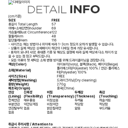
(cm기준)
SIZE
FREE
총길이
Total Length
57
어깨+소매단면
Shoulder
69
가슴둘레
Bust Circumference
122
팔둘레
Arm
48
밑단둘레
Hem
116
- 사이즈는 재는 방법이나 위치에 따라 1~3cm 정도의 오차가 발생할 수 있습니다.
- 상품의 실제 색상은 상세페이지 하단의 디테일 컷과 가장 유사합니다.
- 용자의 모니터 사양, 휴대폰 기종 및 해상도 설정에 따라 실제 색상과 다소 차이가 있
을 수 있는 점 참고 부탁드립니다.
- 모든 의류의 첫 세탁은 소재 변형 방지를 위해 드라이클리닝을 권장합니다.
색상(Color)
아이보리(Ivory), 블랙(Black), 베이지(Beige)
폴리에스터(Polyester) 100% / 안감-폴리에스
소재(Material)
터(Polyester) 100%
사이즈(Size)
FREE
세탁방법(Washing)
드라이크리닝(Dry cleaning)
중량(Weight)
270g
제조국(Origin)
중국(China)
안감
신축성
비침
두께감
촉감
(Lining)
(Flexibility)
(Transparency)
(Thickness)
(Touching)
전체안감
매우좋음
비침있음
두꺼움
까슬거림
부분안감
약간당겨짐
비침약간
적당함
적당함
안감탈부착
없음
밝은칼라만
얇음
부드러움
없음
없음
취급시 주의사항 / Attention to