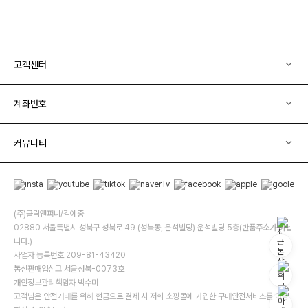
고객센터
계좌번호
커뮤니티
(주)클릭앤퍼니/김예중
02880 서울특별시 성북구 성북로 49 (성북동, 운석빌딩) 운석빌딩 5층(반품주소가 아닙
니다.)
사업자 등록번호 209-81-43420
통신판매업신고 서울성북-0073호
개인정보관리책임자 박수미
고객님은 안전거래를 위해 현금으로 결제 시 저희 소핑몰에 가입한 구매안전서비스를 이용