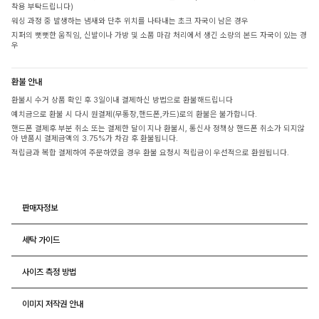
착용 부탁드립니다)
워싱 과정 중 발생하는 냄새와 단추 위치를 나타내는 초크 자국이 남은 경우
지퍼의 뻣뻣한 움직임, 신발이나 가방 및 소품 마감 처리에서 생긴 소량의 본드 자국이 있는 경
우
환불 안내
환불시 수거 상품 확인 후 3일이내 결제하신 방법으로 환불해드립니다
예치금으로 환불 시 다시 원결제(무통장,핸드폰,카드)로의 환불은 불가합니다.
핸드폰 결제후 부분 취소 또는 결제한 달이 지나 환불시, 통신사 정책상 핸드폰 취소가 되지않
아 반품시 결제금액의 3.75%가 차감 후 환불됩니다.
적립금과 복합 결제하여 주문하였을 경우 환불 요청시 적립금이 우선적으로 환원됩니다.
판매자정보
세탁 가이드
사이즈 측정 방법
이미지 저작권 안내