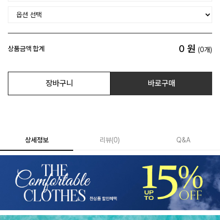
0
원
상품금액 합계
(
0
개)
장바구니
바로구매
상세정보
리뷰
(
0
)
Q&A