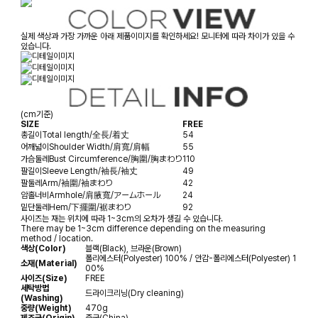
실제 색상과 가장 가까운 아래 제품이미지를 확인하세요! 모니터에 따라 차이가 있을 수
있습니다.
(cm기준)
SIZE
FREE
총길이
Total length/全長/着丈
54
어깨넓이
Shoulder Width/肩寬/肩幅
55
가슴둘레
Bust Circumference/胸圍/胸まわり
110
팔길이
Sleeve Length/袖長/袖丈
49
팔둘레
Arm/袖圍/袖まわり
42
암홀너비
Armhole/肩腋寬/アームホール
24
밑단둘레
Hem/下擺圍/裾まわり
92
사이즈는 재는 위치에 따라 1~3cm의 오차가 생길 수 있습니다.
There may be 1~3cm difference depending on the measuring
method / location.
색상(Color)
블랙(Black), 브라운(Brown)
폴리에스터(Polyester) 100% / 안감-폴리에스터(Polyester) 1
소재(Material)
00%
사이즈(Size)
FREE
세탁방법
드라이크리닝(Dry cleaning)
(Washing)
중량(Weight)
470g
제조국(Origin)
중국(China)