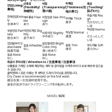
두께감
신축성
비침
촉감
안감
(Lining/
(Flexibility/
(Transparency/
(Thickness/生
(Touching/
裏地)
伸縮性)
透け感)
肌ざわり)
地の厚さ)
까슬거림
Rou
전체안감
Entir
매우좋음
Flexi
비침있음
See-thro
두꺼움
Thick
gh
ly
ble
ugh
厚手
カサカサして
全体あり
あり
あり
いる
적당함
Norma
부분안감
Part
약간당겨짐
Slig
적당함
Normal
비침약간
Slightly
l
ially
htly
適度
ややあり
さらっとして
部分あり
若干あり
いる
안감탈부착
D
밝은칼라만
Bright
얇음
Thin
부드러움
Soft
없음
Inflexible
etachable
Color Only
なし
薄手
柔らかい
脱着可能
薄い色あり
없음
None
없음
None
なし
なし
취급시 주의사항 / Attention to / 注意事项 / 注意事項
상품별로 기재된 소재에 해당하는 세탁 및 관리법을 지켜주셔야 더 오래 예쁘게 입으실
수 있습니다.
클릭앤퍼니 모든 의류는 첫 세탁은 드라이크리닝을 권장합니다.
Dry Clean is recommended on the first wash.
建议在第一次洗涤时使用干洗。
最初の洗浄ではドライクリーニングをお勧めします。
MODEL
SIZE