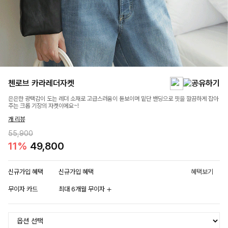
첸로브 카라레더자켓
은은한 광택감이 도는 레더 소재로 고급스러움이 돋보이며 밑단 밴딩으로 핏을 깔끔하게 잡아
주는 크롭 기장의 자켓이에요~!
개 리뷰
55,900
11%
49,800
신규가입 혜택
신규가입 혜택
혜택보기
무이자 카드
최대 6개월 무이자