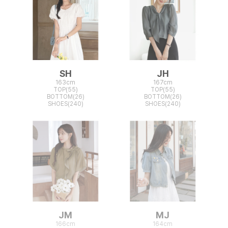
SH
JH
163cm
167cm
TOP(55)
TOP(55)
BOTTOM(26)
BOTTOM(26)
SHOES(240)
SHOES(240)
JM
MJ
166cm
164cm