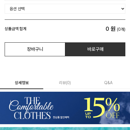
0
원
상품금액 합계
(
0
개)
장바구니
바로구매
상세정보
리뷰
(
0
)
Q&A