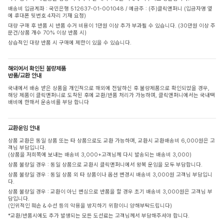
배송비 입금계좌 : 국민은행 512637-01-001048 / 예금주 : (주)클릭앤퍼니 (입금자명 옆
에 휴대폰 뒷번호 4자리 기재 요청)
대량 구매 후 반품 시 반품 수거 비용이 1만원 이상 추가 부과될 수 있습니다. (30만원 이상 주
문건/상품 개수 70% 이상 반품 시)
상습적인 대량 반품 시 구매에 제한이 있을 수 있습니다.
해외에서 확인된 불량제품
반품/교환 안내
국내에서 배송 받은 상품을 개인적으로 해외에 전달하신 후 불량제품으로 확인되었을 경우,
해당 제품이 클릭앤퍼니로 도착된 후에 교환/반품 처리가 가능하며, 클릭앤퍼니에서는 국내택
배비에 한해서 운송비를 부담 합니다
교환운임 안내
상품 교환은 동일 상품 또는 타 상품으로도 교환 가능하며, 교환시 교환배송비 6,000원은 고
객님 부담입니다.
(상품을 저희쪽에 보내는 배송비 3,000+고객님께 다시 발송되는 배송비 3,000)
상품 불량일 경우 : 동일 상품으로 교환시 클릭앤퍼니에서 왕복 운임을 모두 부담합니다.
상품 불량일 경우 : 동일 상품 외 타 상품이나 옵션 변경시 배송비 3,000원 고객님 부담입니
다.
상품 불량일 경우 : 교환이 아닌 변심으로 반품을 할 경우 초기 배송비 3,000원은 고객님 부
담입니다.
(인위적인 훼손 & 수선 등의 악용을 방지하기 위함이니 양해부탁드립니다)
*교환/반품시에도 추가 발생되는 모든 도선료는 고객님께서 부담해주셔야 합니다.