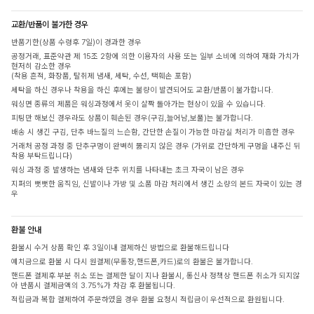
교환/반품이 불가한 경우
반품기한(상품 수령후 7일)이 경과한 경우
공정거래, 표준약관 제 15조 2항에 의한 이용자의 사용 또는 일부 소비에 의하여 재화 가치가
현저히 감소한 경우
(착용 흔적, 화장품, 탈취제 냄새, 세탁, 수선, 택훼손 포함)
세탁을 하신 경우나 착용을 하신 후에는 불량이 발견되어도 교환/반품이 불가합니다.
워싱면 종류의 제품은 워싱과정에서 옷이 살짝 돌아가는 현상이 있을 수 있습니다.
피팅만 해보신 경우라도 상품이 훼손된 경우(구김,늘어남,보풀)는 불가합니다.
배송 시 생긴 구김, 단추 바느질의 느슨함, 간단한 손질이 가능한 마감실 처리가 미흡한 경우
거래처 공정 과정 중 단추구멍이 완벽히 뚫리지 않은 경우 (가위로 간단하게 구멍을 내주신 뒤
착용 부탁드립니다)
워싱 과정 중 발생하는 냄새와 단추 위치를 나타내는 초크 자국이 남은 경우
지퍼의 뻣뻣한 움직임, 신발이나 가방 및 소품 마감 처리에서 생긴 소량의 본드 자국이 있는 경
우
환불 안내
환불시 수거 상품 확인 후 3일이내 결제하신 방법으로 환불해드립니다
예치금으로 환불 시 다시 원결제(무통장,핸드폰,카드)로의 환불은 불가합니다.
핸드폰 결제후 부분 취소 또는 결제한 달이 지나 환불시, 통신사 정책상 핸드폰 취소가 되지않
아 반품시 결제금액의 3.75%가 차감 후 환불됩니다.
적립금과 복합 결제하여 주문하였을 경우 환불 요청시 적립금이 우선적으로 환원됩니다.