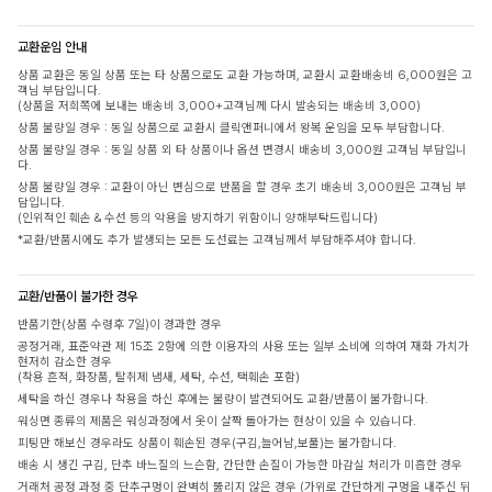
교환운임 안내
상품 교환은 동일 상품 또는 타 상품으로도 교환 가능하며, 교환시 교환배송비 6,000원은 고
객님 부담입니다.
(상품을 저희쪽에 보내는 배송비 3,000+고객님께 다시 발송되는 배송비 3,000)
상품 불량일 경우 : 동일 상품으로 교환시 클릭앤퍼니에서 왕복 운임을 모두 부담합니다.
상품 불량일 경우 : 동일 상품 외 타 상품이나 옵션 변경시 배송비 3,000원 고객님 부담입니
다.
상품 불량일 경우 : 교환이 아닌 변심으로 반품을 할 경우 초기 배송비 3,000원은 고객님 부
담입니다.
(인위적인 훼손 & 수선 등의 악용을 방지하기 위함이니 양해부탁드립니다)
*교환/반품시에도 추가 발생되는 모든 도선료는 고객님께서 부담해주셔야 합니다.
교환/반품이 불가한 경우
반품기한(상품 수령후 7일)이 경과한 경우
공정거래, 표준약관 제 15조 2항에 의한 이용자의 사용 또는 일부 소비에 의하여 재화 가치가
현저히 감소한 경우
(착용 흔적, 화장품, 탈취제 냄새, 세탁, 수선, 택훼손 포함)
세탁을 하신 경우나 착용을 하신 후에는 불량이 발견되어도 교환/반품이 불가합니다.
워싱면 종류의 제품은 워싱과정에서 옷이 살짝 돌아가는 현상이 있을 수 있습니다.
피팅만 해보신 경우라도 상품이 훼손된 경우(구김,늘어남,보풀)는 불가합니다.
배송 시 생긴 구김, 단추 바느질의 느슨함, 간단한 손질이 가능한 마감실 처리가 미흡한 경우
거래처 공정 과정 중 단추구멍이 완벽히 뚫리지 않은 경우 (가위로 간단하게 구멍을 내주신 뒤