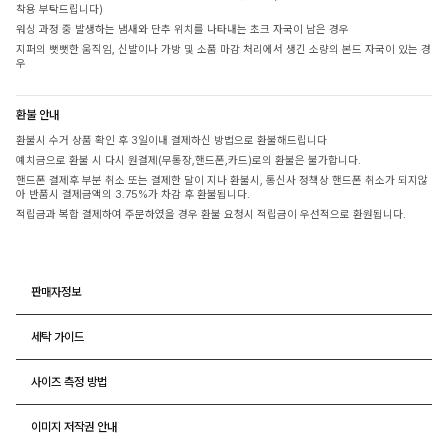
착용 부탁드립니다)
워싱 과정 중 발생하는 냄새와 단추 위치를 나타내는 초크 자국이 남은 경우
지퍼의 뻣뻣한 움직임, 신발이나 가방 및 소품 마감 처리에서 생긴 소량의 본드 자국이 있는 경
우
환불 안내
환불시 수거 상품 확인 후 3일이내 결제하신 방법으로 환불해드립니다
예치금으로 환불 시 다시 원결제(무통장,핸드폰,카드)로의 환불은 불가합니다.
핸드폰 결제후 부분 취소 또는 결제한 달이 지나 환불시, 통신사 정책상 핸드폰 취소가 되지않
아 반품시 결제금액의 3.75%가 차감 후 환불됩니다.
적립금과 복합 결제하여 주문하였을 경우 환불 요청시 적립금이 우선적으로 환원됩니다.
판매자정보
세탁 가이드
사이즈 측정 방법
이미지 저작권 안내