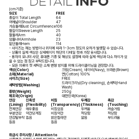
(cm기준)
SIZE
FREE
총길이
Total Length
64
어깨넓이
Shoulder
47
가슴둘레
Bust Circumference
106
팔길이
Sleeve Length
25
팔둘레
Arm
40
암홀너비
Armhole
23
밑단둘레
Hem
114
- 사이즈는 재는 방법이나 위치에 따라 1~3cm 정도의 오차가 발생할 수 있습니다.
- 상품의 실제 색상은 상세페이지 하단의 디테일 컷과 가장 유사합니다.
- 용자의 모니터 사양, 휴대폰 기종 및 해상도 설정에 따라 실제 색상과 다소 차이가 있
을 수 있는 점 참고 부탁드립니다.
- 모든 의류의 첫 세탁은 소재 변형 방지를 위해 드라이클리닝을 권장합니다.
색상(Color)
크림(Cream), 네이비(Navy), 브라운(Brown)
소재(Material)
면(Cotton) 100%
사이즈(Size)
FREE
드라이크리닝(Dry cleaning), 손세탁(Hand
세탁방법(Washing)
Wash)
중량(Weight)
250g
제조국(Origin)
대한민국(Korea)
안감
신축성
비침
두께감
촉감
(Lining)
(Flexibility)
(Transparency)
(Thickness)
(Touching)
전체안감
매우좋음
비침있음
두꺼움
까슬거림
부분안감
약간당겨짐
비침약간
적당함
적당함
안감탈부착
없음
밝은칼라만
얇음
부드러움
없음
없음
취급시 주의사항 / Attention to