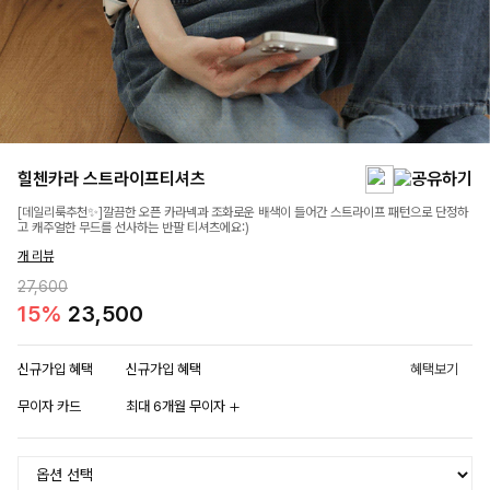
힐첸카라 스트라이프티셔츠
[데일리룩추천✨]깔끔한 오픈 카라넥과 조화로운 배색이 들어간 스트라이프 패턴으로 단정하
고 캐주얼한 무드를 선사하는 반팔 티셔츠에요:)
개 리뷰
27,600
15%
23,500
신규가입 혜택
신규가입 혜택
혜택보기
무이자 카드
최대 6개월 무이자