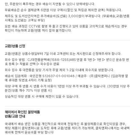
단, 주문량이 폭주하는 경우 배송이 지연될 수 있으니 양해바랍니다.
무료배송은 순수 결제금액 6만원 이상 구매시(할인 및 적립금 제외한 금액) 적용됩니다.
제주도 및 도서산간지역은 추가배송비(도선료) 3,000원이 부과됩니다. (무료배송,교환/반품
시에도 도선료는 고객님 부담)
모든 배송 과정은 CCTV로 촬영 후 출고 진행되고 있어 상품을 고의적으로 훼손하시는 경우
확인이 가능하며 교환/반품 처리 절대 불가합니다.
교환/반품 신청
교환/반품은 상품수령일부터 7일 이내 고객센터 또는 게시판으로 신청해주셔야 합니다.
회수 접수 방법 : CJ대한통운택배(1588-1255)ARS 연결 후 1번 ▷ 1번 ▷ 받으신 운송장 번
호 등록 ▷ 착불로 선택 ▷ 회수접수 완료
회수 접수 후 대한통운 담당 기사가 주말 제외 1-2일 이내에 회수지로 방문합니다.
배송비 입금계좌 : 국민은행 512637-01-001048 / 예금주 : (주)클릭앤퍼니 (입금자명 옆
에 휴대폰 뒷번호 4자리 기재 요청)
대량 구매 후 반품 시 반품 수거 비용이 1만원 이상 추가 부과될 수 있습니다. (30만원 이상 주
문건/상품 개수 70% 이상 반품 시)
상습적인 대량 반품 시 구매에 제한이 있을 수 있습니다.
해외에서 확인된 불량제품
반품/교환 안내
국내에서 배송 받은 상품을 개인적으로 해외에 전달하신 후 불량제품으로 확인되었을 경우,
해당 제품이 클릭앤퍼니로 도착된 후에 교환/반품 처리가 가능하며, 클릭앤퍼니에서는 국내택
배비에 한해서 운송비를 부담 합니다