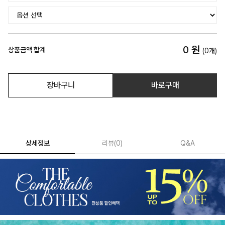
0
원
상품금액 합계
(
0
개)
장바구니
바로구매
상세정보
리뷰
(
0
)
Q&A