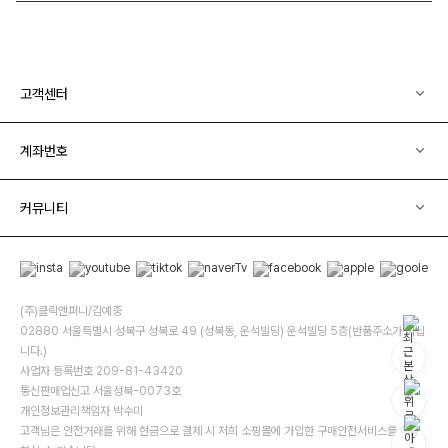
고객센터
계좌번호
커뮤니티
(주)클릭앤퍼니/김예중
02880 서울특별시 성북구 성북로 49 (성북동, 운석빌딩) 운석빌딩 5층(반품주소가 아닙
니다.)
사업자 등록번호 209-81-43420
통신판매업신고 서울성북-0073호
개인정보관리책임자 박수미
고객님은 안전거래를 위해 현금으로 결제 시 저희 소핑몰에 가입한 구매안전서비스를 이용