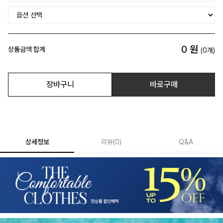
0
원
상품금액 합계
(
0
개)
장바구니
바로구매
상세정보
리뷰
(
0
)
Q&A