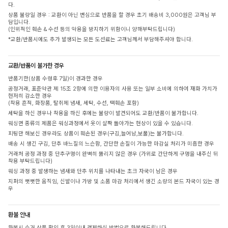
다.
상품 불량일 경우 : 교환이 아닌 변심으로 반품을 할 경우 초기 배송비 3,000원은 고객님 부
담입니다.
(인위적인 훼손 & 수선 등의 악용을 방지하기 위함이니 양해부탁드립니다)
*교환/반품시에도 추가 발생되는 모든 도선료는 고객님께서 부담해주셔야 합니다.
교환/반품이 불가한 경우
반품기한(상품 수령후 7일)이 경과한 경우
공정거래, 표준약관 제 15조 2항에 의한 이용자의 사용 또는 일부 소비에 의하여 재화 가치가
현저히 감소한 경우
(착용 흔적, 화장품, 탈취제 냄새, 세탁, 수선, 택훼손 포함)
세탁을 하신 경우나 착용을 하신 후에는 불량이 발견되어도 교환/반품이 불가합니다.
워싱면 종류의 제품은 워싱과정에서 옷이 살짝 돌아가는 현상이 있을 수 있습니다.
피팅만 해보신 경우라도 상품이 훼손된 경우(구김,늘어남,보풀)는 불가합니다.
배송 시 생긴 구김, 단추 바느질의 느슨함, 간단한 손질이 가능한 마감실 처리가 미흡한 경우
거래처 공정 과정 중 단추구멍이 완벽히 뚫리지 않은 경우 (가위로 간단하게 구멍을 내주신 뒤
착용 부탁드립니다)
워싱 과정 중 발생하는 냄새와 단추 위치를 나타내는 초크 자국이 남은 경우
지퍼의 뻣뻣한 움직임, 신발이나 가방 및 소품 마감 처리에서 생긴 소량의 본드 자국이 있는 경
우
환불 안내
환불시 수거 상품 확인 후 3일이내 결제하신 방법으로 환불해드립니다