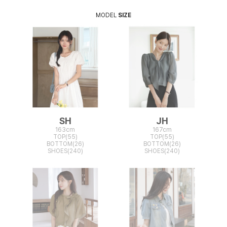
MODEL
SIZE
SH
JH
163cm
167cm
TOP(55)
TOP(55)
BOTTOM(26)
BOTTOM(26)
SHOES(240)
SHOES(240)