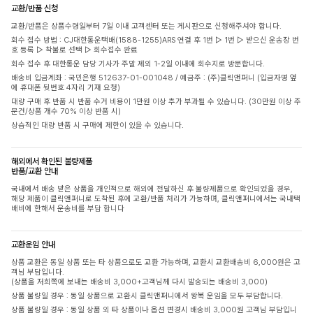
교환/반품 신청
교환/반품은 상품수령일부터 7일 이내 고객센터 또는 게시판으로 신청해주셔야 합니다.
회수 접수 방법 : CJ대한통운택배(1588-1255)ARS 연결 후 1번 ▷ 1번 ▷ 받으신 운송장 번
호 등록 ▷ 착불로 선택 ▷ 회수접수 완료
회수 접수 후 대한통운 담당 기사가 주말 제외 1-2일 이내에 회수지로 방문합니다.
배송비 입금계좌 : 국민은행 512637-01-001048 / 예금주 : (주)클릭앤퍼니 (입금자명 옆
에 휴대폰 뒷번호 4자리 기재 요청)
대량 구매 후 반품 시 반품 수거 비용이 1만원 이상 추가 부과될 수 있습니다. (30만원 이상 주
문건/상품 개수 70% 이상 반품 시)
상습적인 대량 반품 시 구매에 제한이 있을 수 있습니다.
해외에서 확인된 불량제품
반품/교환 안내
국내에서 배송 받은 상품을 개인적으로 해외에 전달하신 후 불량제품으로 확인되었을 경우,
해당 제품이 클릭앤퍼니로 도착된 후에 교환/반품 처리가 가능하며, 클릭앤퍼니에서는 국내택
배비에 한해서 운송비를 부담 합니다
교환운임 안내
상품 교환은 동일 상품 또는 타 상품으로도 교환 가능하며, 교환시 교환배송비 6,000원은 고
객님 부담입니다.
(상품을 저희쪽에 보내는 배송비 3,000+고객님께 다시 발송되는 배송비 3,000)
상품 불량일 경우 : 동일 상품으로 교환시 클릭앤퍼니에서 왕복 운임을 모두 부담합니다.
상품 불량일 경우 : 동일 상품 외 타 상품이나 옵션 변경시 배송비 3,000원 고객님 부담입니