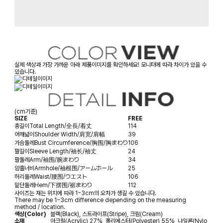
실제 색상과 가장 가까운 아래 제품이미지를 확인하세요! 모니터에 따라 차이가 있을 수
있습니다.
(cm기준)
SIZE
FREE
총길이
Total Length/全長/着丈
114
어깨넓이
Shoulder Width/肩宽/肩幅
39
가슴둘레
Bust Circumference/胸围/胸まわり
106
팔길이
Sleeve Length/袖长/袖丈
24
팔둘레
Arm/袖围/腕まわり
34
암홀너비
Armhole/袖根围/アームホール
25
허리둘레
Waist/腰围/ウエスト
106
밑단둘레
Hem/下摆围/裾まわり
112
사이즈는 재는 위치에 따라 1~3cm의 오차가 생길 수 있습니다.
There may be 1~3cm difference depending on the measuring
method / location.
색상(Color)
블랙(Black), 스트라이프(Stripe), 크림(Cream)
소재
아크릴(Acrylic) 27%, 폴리에스터(Polyester) 55%, 나일론(Nylo