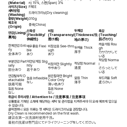
(Material)
n) 15%, 스판(Span) 3%
사이즈(Size)
FREE
세탁방법
드라이크리닝(Dry cleaning)
(Washing)
중량(Weight)
310g
제조국
중국(China)
(Origin)
두께감
신축성
비침
촉감
안감
(Lining/
(Flexibility/
(Transparency/
(Thickness/生
(Touching/
裏地)
伸縮性)
透け感)
肌ざわり)
地の厚さ)
까슬거림
Rou
전체안감
Enti
매우좋음
Flexi
비침있음
See-thro
두꺼움
Thick
gh
rly
ble
ugh
厚手
カサカサして
全体あり
あり
あり
いる
적당함
Norma
부분안감
Part
약간당겨짐
Slig
적당함
Normal
비침약간
Slightly
l
ially
htly
適度
ややあり
さらっとして
部分あり
若干あり
いる
안감탈부착
D
밝은칼라만
Bright
얇음
Thin
부드러움
Soft
없음
Inflexible
etachable
Color Only
なし
薄手
柔らかい
脱着可能
薄い色あり
없음
None
없음
None
なし
なし
취급시 주의사항 / Attention to / 注意事项 / 注意事項
상품별로 기재된 소재에 해당하는 세탁 및 관리법을 지켜주셔야 더 오래 예쁘게 입으실
수 있습니다.
클릭앤퍼니 모든 의류는 첫 세탁은 드라이크리닝을 권장합니다.
Dry Clean is recommended on the first wash.
建议在第一次洗涤时使用干洗。
最初の洗濯は専門店にてドライクリーニングをしてください。