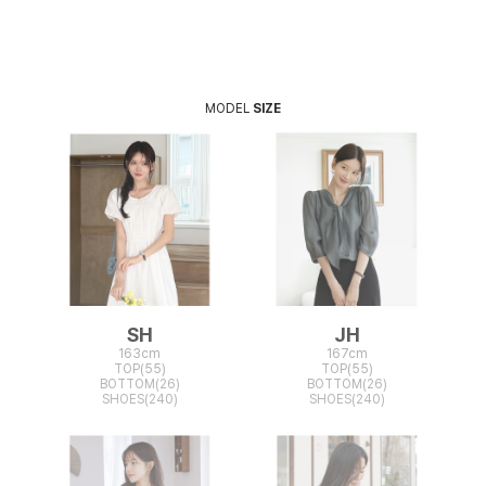
MODEL
SIZE
SH
JH
163cm
167cm
TOP(55)
TOP(55)
BOTTOM(26)
BOTTOM(26)
SHOES(240)
SHOES(240)