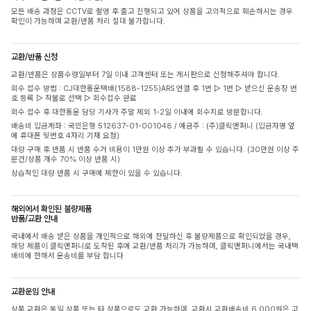
모든 배송 과정은 CCTV로 촬영 후 출고 진행되고 있어 상품을 고의적으로 훼손하시는 경우
확인이 가능하며 교환/반품 처리 절대 불가합니다.
교환/반품 신청
교환/반품은 상품수령일부터 7일 이내 고객센터 또는 게시판으로 신청해주셔야 합니다.
회수 접수 방법 : CJ대한통운택배(1588-1255)ARS 연결 후 1번 ▷ 1번 ▷ 받으신 운송장 번
호 등록 ▷ 착불로 선택 ▷ 회수접수 완료
회수 접수 후 대한통운 담당 기사가 주말 제외 1-2일 이내에 회수지로 방문합니다.
배송비 입금계좌 : 국민은행 512637-01-001048 / 예금주 : (주)클릭앤퍼니 (입금자명 옆
에 휴대폰 뒷번호 4자리 기재 요청)
대량 구매 후 반품 시 반품 수거 비용이 1만원 이상 추가 부과될 수 있습니다. (30만원 이상 주
문건/상품 개수 70% 이상 반품 시)
상습적인 대량 반품 시 구매에 제한이 있을 수 있습니다.
해외에서 확인된 불량제품
반품/교환 안내
국내에서 배송 받은 상품을 개인적으로 해외에 전달하신 후 불량제품으로 확인되었을 경우,
해당 제품이 클릭앤퍼니로 도착된 후에 교환/반품 처리가 가능하며, 클릭앤퍼니에서는 국내택
배비에 한해서 운송비를 부담 합니다
교환운임 안내
상품 교환은 동일 상품 또는 타 상품으로도 교환 가능하며, 교환시 교환배송비 6,000원은 고