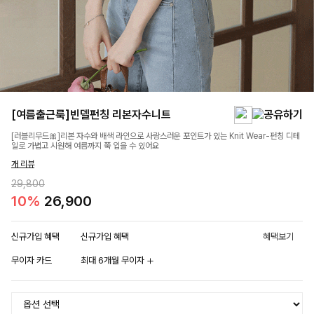
[여름출근룩]빈델펀칭 리본자수니트
[러블리무드🎀]리본 자수와 배색 라인으로 사랑스러운 포인트가 있는 Knit Wear-펀칭 디테
일로 가볍고 시원해 여름까지 쭉 입을 수 있어요
개 리뷰
29,800
10%
26,900
신규가입 혜택
신규가입 혜택
혜택보기
무이자 카드
최대 6개월 무이자