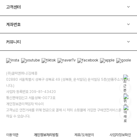
고객센터
계좌번호
커뮤니티
(주)클릭앤퍼니/김예중
02880 서울특별시 성북구 성북로 49 (성북동, 운석빌딩) 운석빌딩 5층(반품주소가 아닙
니다.)
사업자 등록번호 209-81-43420
통신판매업신고 서울성북-0073호
개인정보관리책임자 박수미
고객님은 안전거래를 위해 현금으로 결제 시 저희 소핑몰에 가입한 구매안전서비스를 이용
하실 수 있습니다.
이용약관
개인정보처리방침
제휴/도매문의
사업자정보확인