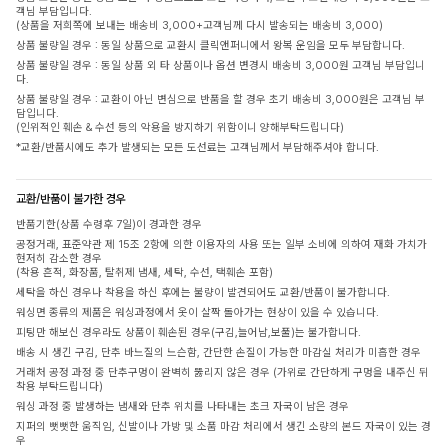
객님 부담입니다.
(상품을 저희쪽에 보내는 배송비 3,000+고객님께 다시 발송되는 배송비 3,000)
상품 불량일 경우 : 동일 상품으로 교환시 클릭앤퍼니에서 왕복 운임을 모두 부담합니다.
상품 불량일 경우 : 동일 상품 외 타 상품이나 옵션 변경시 배송비 3,000원 고객님 부담입니
다.
상품 불량일 경우 : 교환이 아닌 변심으로 반품을 할 경우 초기 배송비 3,000원은 고객님 부
담입니다.
(인위적인 훼손 & 수선 등의 악용을 방지하기 위함이니 양해부탁드립니다)
*교환/반품시에도 추가 발생되는 모든 도선료는 고객님께서 부담해주셔야 합니다.
교환/반품이 불가한 경우
반품기한(상품 수령후 7일)이 경과한 경우
공정거래, 표준약관 제 15조 2항에 의한 이용자의 사용 또는 일부 소비에 의하여 재화 가치가
현저히 감소한 경우
(착용 흔적, 화장품, 탈취제 냄새, 세탁, 수선, 택훼손 포함)
세탁을 하신 경우나 착용을 하신 후에는 불량이 발견되어도 교환/반품이 불가합니다.
워싱면 종류의 제품은 워싱과정에서 옷이 살짝 돌아가는 현상이 있을 수 있습니다.
피팅만 해보신 경우라도 상품이 훼손된 경우(구김,늘어남,보풀)는 불가합니다.
배송 시 생긴 구김, 단추 바느질의 느슨함, 간단한 손질이 가능한 마감실 처리가 미흡한 경우
거래처 공정 과정 중 단추구멍이 완벽히 뚫리지 않은 경우 (가위로 간단하게 구멍을 내주신 뒤
착용 부탁드립니다)
워싱 과정 중 발생하는 냄새와 단추 위치를 나타내는 초크 자국이 남은 경우
지퍼의 뻣뻣한 움직임, 신발이나 가방 및 소품 마감 처리에서 생긴 소량의 본드 자국이 있는 경
우