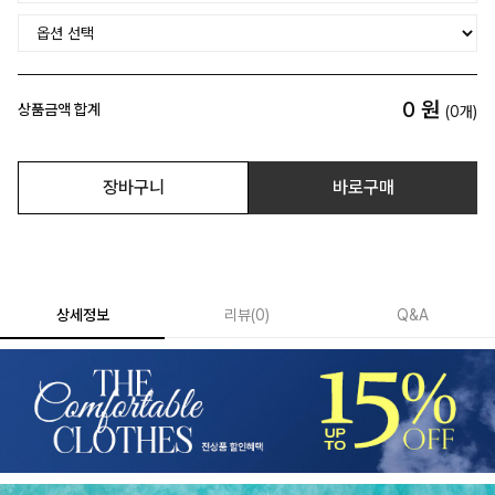
0
원
상품금액 합계
(
0
개)
장바구니
바로구매
상세정보
리뷰
(
0
)
Q&A