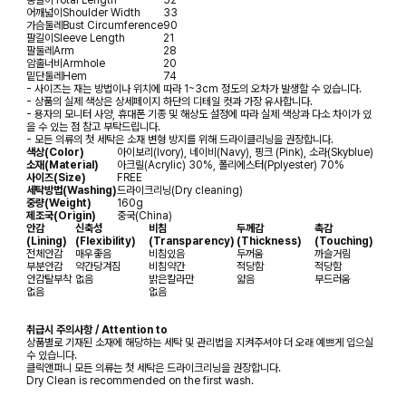
어깨넓이
Shoulder Width
33
가슴둘레
Bust Circumference
90
팔길이
Sleeve Length
21
팔둘레
Arm
28
암홀너비
Armhole
20
밑단둘레
Hem
74
- 사이즈는 재는 방법이나 위치에 따라 1~3cm 정도의 오차가 발생할 수 있습니다.
- 상품의 실제 색상은 상세페이지 하단의 디테일 컷과 가장 유사합니다.
- 용자의 모니터 사양, 휴대폰 기종 및 해상도 설정에 따라 실제 색상과 다소 차이가 있
을 수 있는 점 참고 부탁드립니다.
- 모든 의류의 첫 세탁은 소재 변형 방지를 위해 드라이클리닝을 권장합니다.
색상(Color)
아이보리(Ivory), 네이비(Navy), 핑크 (Pink), 소라(Skyblue)
소재(Material)
아크릴(Acrylic) 30%, 폴리에스터(Pplyester) 70%
사이즈(Size)
FREE
세탁방법(Washing)
드라이크리닝(Dry cleaning)
중량(Weight)
160g
제조국(Origin)
중국(China)
안감
신축성
비침
두께감
촉감
(Lining)
(Flexibility)
(Transparency)
(Thickness)
(Touching)
전체안감
매우좋음
비침있음
두꺼움
까슬거림
부분안감
약간당겨짐
비침약간
적당함
적당함
안감탈부착
없음
밝은칼라만
얇음
부드러움
없음
없음
취급시 주의사항 / Attention to
상품별로 기재된 소재에 해당하는 세탁 및 관리법을 지켜주셔야 더 오래 예쁘게 입으실
수 있습니다.
클릭앤퍼니 모든 의류는 첫 세탁은 드라이크리닝을 권장합니다.
Dry Clean is recommended on the first wash.