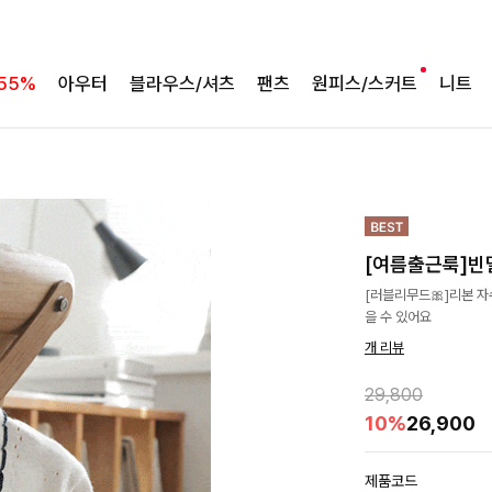
55%
아우터
블라우스/셔츠
팬츠
원피스/스커트
니트
[여름출근룩]빈
[러블리무드🎀]리본 자
을 수 있어요
개 리뷰
29,800
10%
26,900
제품코드