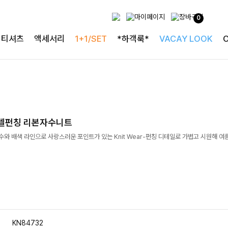
0
티셔츠
액세서리
1+1/SET
*하객룩*
VACAY LOOK
델펀칭 리본자수니트
수와 배색 라인으로 사랑스러운 포인트가 있는 Knit Wear-펀칭 디테일로 가볍고 시원해 여
KN84732