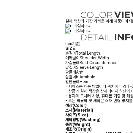
실제 색상과 가장 가까운 아래 제품이미지를
(cm기준)
SIZE
총길이
Total Length
어깨넓이
Shoulder Width
가슴둘레
Bust Circumference
팔길이
Sleeve Length
팔둘레
Arm
암홀너비
Armhole
밑단둘레
Hem
- 사이즈는 재는 방법이나 위치에 따라 1~
- 상품의 실제 색상은 상세페이지 하단의 
- 용자의 모니터 사양, 휴대폰 기종 및 해
- 모든 의류의 첫 세탁은 소재 변형 방지
색상(Color)
소재(Material)
사이즈(Size)
세탁방법(Washing)
중량(Weight)
제조국(Origin)