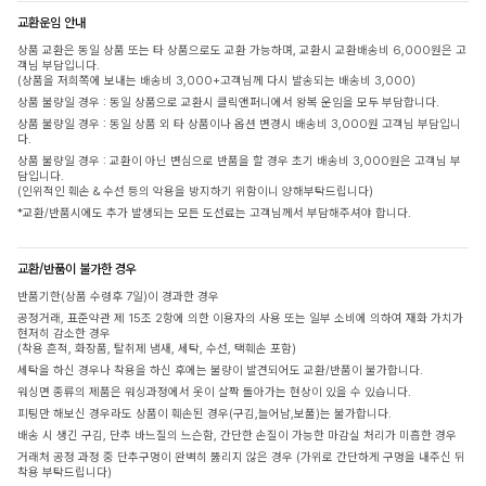
교환운임 안내
상품 교환은 동일 상품 또는 타 상품으로도 교환 가능하며, 교환시 교환배송비 6,000원은 고
객님 부담입니다.
(상품을 저희쪽에 보내는 배송비 3,000+고객님께 다시 발송되는 배송비 3,000)
상품 불량일 경우 : 동일 상품으로 교환시 클릭앤퍼니에서 왕복 운임을 모두 부담합니다.
상품 불량일 경우 : 동일 상품 외 타 상품이나 옵션 변경시 배송비 3,000원 고객님 부담입니
다.
상품 불량일 경우 : 교환이 아닌 변심으로 반품을 할 경우 초기 배송비 3,000원은 고객님 부
담입니다.
(인위적인 훼손 & 수선 등의 악용을 방지하기 위함이니 양해부탁드립니다)
*교환/반품시에도 추가 발생되는 모든 도선료는 고객님께서 부담해주셔야 합니다.
교환/반품이 불가한 경우
반품기한(상품 수령후 7일)이 경과한 경우
공정거래, 표준약관 제 15조 2항에 의한 이용자의 사용 또는 일부 소비에 의하여 재화 가치가
현저히 감소한 경우
(착용 흔적, 화장품, 탈취제 냄새, 세탁, 수선, 택훼손 포함)
세탁을 하신 경우나 착용을 하신 후에는 불량이 발견되어도 교환/반품이 불가합니다.
워싱면 종류의 제품은 워싱과정에서 옷이 살짝 돌아가는 현상이 있을 수 있습니다.
피팅만 해보신 경우라도 상품이 훼손된 경우(구김,늘어남,보풀)는 불가합니다.
배송 시 생긴 구김, 단추 바느질의 느슨함, 간단한 손질이 가능한 마감실 처리가 미흡한 경우
거래처 공정 과정 중 단추구멍이 완벽히 뚫리지 않은 경우 (가위로 간단하게 구멍을 내주신 뒤
착용 부탁드립니다)