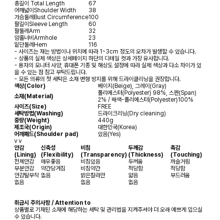
총길이
Total Length
67
어깨넓이
Shoulder Width
38
가슴둘레
Bust Circumference
100
팔길이
Sleeve Length
60
팔둘레
Arm
32
암홀너비
Armhole
23
밑단둘레
Hem
116
- 사이즈는 재는 방법이나 위치에 따라 1~3cm 정도의 오차가 발생할 수 있습니다.
- 상품의 실제 색상은 상세페이지 하단의 디테일 컷과 가장 유사합니다.
- 용자의 모니터 사양, 휴대폰 기종 및 해상도 설정에 따라 실제 색상과 다소 차이가 있
을 수 있는 점 참고 부탁드립니다.
- 모든 의류의 첫 세탁은 소재 변형 방지를 위해 드라이클리닝을 권장합니다.
색상(Color)
베이지(Beige), 그레이(Gray)
폴리에스터(Polyester) 98%, 스판(Span)
소재(Material)
2% / 배색-폴리에스터(Polyester)100%
사이즈(Size)
FREE
세탁방법(Washing)
드라이크리닝(Dry cleaning)
중량(Weight)
440g
제조국(Origin)
대한민국(Korea)
어깨패드(Shoulder pad)
있음(Yes)
v v
안감
신축성
비침
두께감
촉감
(Lining)
(Flexibility)
(Transparency)
(Thickness)
(Touching)
전체안감
매우좋음
비침있음
두꺼움
까슬거림
부분안감
약간당겨짐
비침약간
적당함
적당함
안감탈부착
없음
밝은칼라만
얇음
부드러움
없음
없음
없음
취급시 주의사항 / Attention to
상품별로 기재된 소재에 해당하는 세탁 및 관리법을 지켜주셔야 더 오래 예쁘게 입으실
수 있습니다.