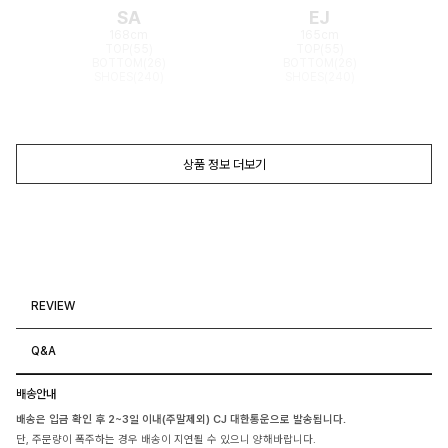
SA
EJ
168cm
165cm
TOP(55)
TOP(55)
BOTTOM(26)
BOTTOM(26)
SHOES(240)
SHOES(240)
상품 정보 더보기
REVIEW
Q&A
배송안내
배송은 입금 확인 후 2~3일 이내(주말제외) CJ 대한통운으로 발송됩니다.
단, 주문량이 폭주하는 경우 배송이 지연될 수 있으니 양해바랍니다.