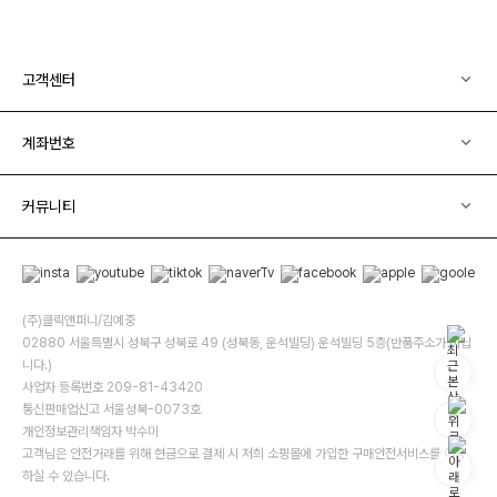
고객센터
계좌번호
커뮤니티
(주)클릭앤퍼니/김예중
02880 서울특별시 성북구 성북로 49 (성북동, 운석빌딩) 운석빌딩 5층(반품주소가 아닙
니다.)
사업자 등록번호 209-81-43420
통신판매업신고 서울성북-0073호
개인정보관리책임자 박수미
고객님은 안전거래를 위해 현금으로 결제 시 저희 소핑몰에 가입한 구매안전서비스를 이용
하실 수 있습니다.