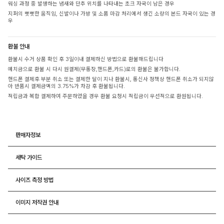
워싱 과정 중 발생하는 냄새와 단추 위치를 나타내는 초크 자국이 남은 경우
지퍼의 뻣뻣한 움직임, 신발이나 가방 및 소품 마감 처리에서 생긴 소량의 본드 자국이 있는 경
우
환불 안내
환불시 수거 상품 확인 후 3일이내 결제하신 방법으로 환불해드립니다
예치금으로 환불 시 다시 원결제(무통장,핸드폰,카드)로의 환불은 불가합니다.
핸드폰 결제후 부분 취소 또는 결제한 달이 지나 환불시, 통신사 정책상 핸드폰 취소가 되지않
아 반품시 결제금액의 3.75%가 차감 후 환불됩니다.
적립금과 복합 결제하여 주문하였을 경우 환불 요청시 적립금이 우선적으로 환원됩니다.
판매자정보
세탁 가이드
사이즈 측정 방법
이미지 저작권 안내