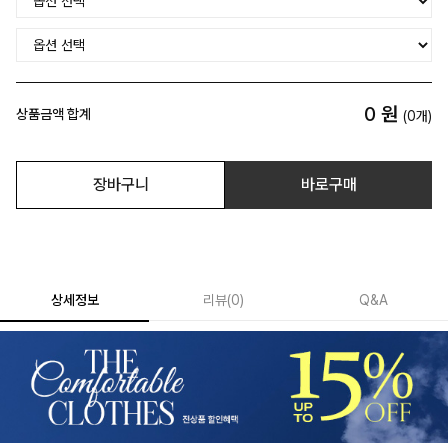
0
원
상품금액 합계
(
0
개)
장바구니
바로구매
상세정보
리뷰
(
0
)
Q&A