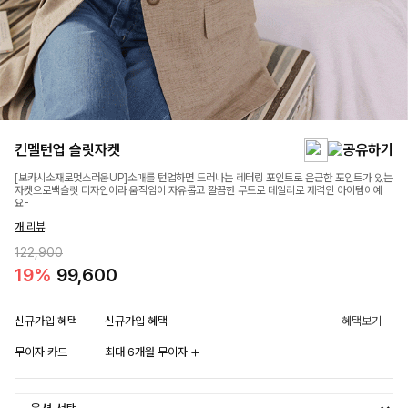
킨멜턴업 슬릿자켓
[보카시소재로멋스러움UP]소매를 턴업하면 드러나는 레터링 포인트로 은근한 포인트가 있는
자켓으로백슬릿 디자인이라 움직임이 자유롭고 깔끔한 무드로 데일리로 제격인 아이템이예
요-
개 리뷰
122,900
19%
99,600
신규가입 혜택
신규가입 혜택
혜택보기
무이자 카드
최대 6개월 무이자