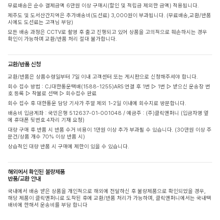
무료배송은 순수 결제금액 6만원 이상 구매시(할인 및 적립금 제외한 금액) 적용됩니다.
제주도 및 도서산간지역은 추가배송비(도선료) 3,000원이 부과됩니다. (무료배송,교환/반품
시에도 도선료는 고객님 부담)
모든 배송 과정은 CCTV로 촬영 후 출고 진행되고 있어 상품을 고의적으로 훼손하시는 경우
확인이 가능하며 교환/반품 처리 절대 불가합니다.
교환/반품 신청
교환/반품은 상품수령일부터 7일 이내 고객센터 또는 게시판으로 신청해주셔야 합니다.
회수 접수 방법 : CJ대한통운택배(1588-1255)ARS 연결 후 1번 ▷ 1번 ▷ 받으신 운송장 번
호 등록 ▷ 착불로 선택 ▷ 회수접수 완료
회수 접수 후 대한통운 담당 기사가 주말 제외 1-2일 이내에 회수지로 방문합니다.
배송비 입금계좌 : 국민은행 512637-01-001048 / 예금주 : (주)클릭앤퍼니 (입금자명 옆
에 휴대폰 뒷번호 4자리 기재 요청)
대량 구매 후 반품 시 반품 수거 비용이 1만원 이상 추가 부과될 수 있습니다. (30만원 이상 주
문건/상품 개수 70% 이상 반품 시)
상습적인 대량 반품 시 구매에 제한이 있을 수 있습니다.
해외에서 확인된 불량제품
반품/교환 안내
국내에서 배송 받은 상품을 개인적으로 해외에 전달하신 후 불량제품으로 확인되었을 경우,
해당 제품이 클릭앤퍼니로 도착된 후에 교환/반품 처리가 가능하며, 클릭앤퍼니에서는 국내택
배비에 한해서 운송비를 부담 합니다