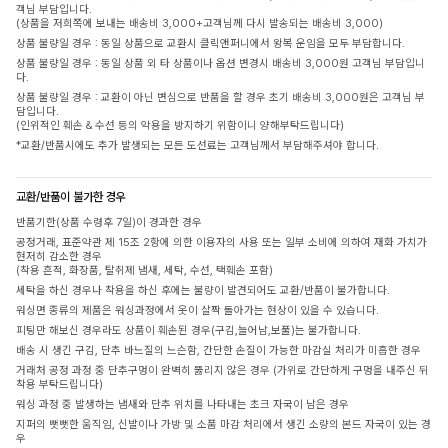
객님 부담입니다.
(상품을 저희쪽에 보내는 배송비 3,000+고객님께 다시 발송되는 배송비 3,000)
상품 불량일 경우 : 동일 상품으로 교환시 클릭앤퍼니에서 왕복 운임을 모두 부담합니다.
상품 불량일 경우 : 동일 상품 외 타 상품이나 옵션 변경시 배송비 3,000원 고객님 부담입니
다.
상품 불량일 경우 : 교환이 아닌 변심으로 반품을 할 경우 초기 배송비 3,000원은 고객님 부
담입니다.
(인위적인 훼손 & 수선 등의 악용을 방지하기 위함이니 양해부탁드립니다)
*교환/반품시에도 추가 발생되는 모든 도선료는 고객님께서 부담해주셔야 합니다.
교환/반품이 불가한 경우
반품기한(상품 수령후 7일)이 경과한 경우
공정거래, 표준약관 제 15조 2항에 의한 이용자의 사용 또는 일부 소비에 의하여 재화 가치가
현저히 감소한 경우
(착용 흔적, 화장품, 탈취제 냄새, 세탁, 수선, 택훼손 포함)
세탁을 하신 경우나 착용을 하신 후에는 불량이 발견되어도 교환/반품이 불가합니다.
워싱면 종류의 제품은 워싱과정에서 옷이 살짝 돌아가는 현상이 있을 수 있습니다.
피팅만 해보신 경우라도 상품이 훼손된 경우(구김,늘어남,보풀)는 불가합니다.
배송 시 생긴 구김, 단추 바느질의 느슨함, 간단한 손질이 가능한 마감실 처리가 미흡한 경우
거래처 공정 과정 중 단추구멍이 완벽히 뚫리지 않은 경우 (가위로 간단하게 구멍을 내주신 뒤
착용 부탁드립니다)
워싱 과정 중 발생하는 냄새와 단추 위치를 나타내는 초크 자국이 남은 경우
지퍼의 뻣뻣한 움직임, 신발이나 가방 및 소품 마감 처리에서 생긴 소량의 본드 자국이 있는 경
우