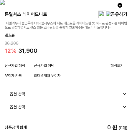
0
튼딜셔츠 레이어드니트
[데일리부터 출근룩까지!✨]블라우스에 니트 베스트를 레이어드한 듯 하나로 완성되는 아이템
으로 단정하면서도 센스 있는 스타일링을 손쉽게 연출해주는 데일리 니트랍니다-
개 리뷰
36,200
12%
31,900
신규가입 혜택
신규가입 혜택
혜택보기
무이자 카드
최대 6개월 무이자
0
원
상품금액 합계
(
0
개)