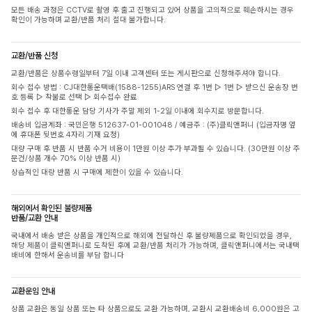
모든 배송 과정은 CCTV로 촬영 후 출고 진행되고 있어 상품을 고의적으로 훼손하시는 경우
확인이 가능하며 교환/반품 처리 절대 불가합니다.
교환/반품 신청
교환/반품은 상품수령일부터 7일 이내 고객센터 또는 게시판으로 신청해주셔야 합니다.
회수 접수 방법 : CJ대한통운택배(1588-1255)ARS 연결 후 1번 ▷ 1번 ▷ 받으신 운송장 번
호 등록 ▷ 착불로 선택 ▷ 회수접수 완료
회수 접수 후 대한통운 담당 기사가 주말 제외 1-2일 이내에 회수지로 방문합니다.
배송비 입금계좌 : 국민은행 512637-01-001048 / 예금주 : (주)클릭앤퍼니 (입금자명 옆
에 휴대폰 뒷번호 4자리 기재 요청)
대량 구매 후 반품 시 반품 수거 비용이 1만원 이상 추가 부과될 수 있습니다. (30만원 이상 주
문건/상품 개수 70% 이상 반품 시)
상습적인 대량 반품 시 구매에 제한이 있을 수 있습니다.
해외에서 확인된 불량제품
반품/교환 안내
국내에서 배송 받은 상품을 개인적으로 해외에 전달하신 후 불량제품으로 확인되었을 경우,
해당 제품이 클릭앤퍼니로 도착된 후에 교환/반품 처리가 가능하며, 클릭앤퍼니에서는 국내택
배비에 한해서 운송비를 부담 합니다
교환운임 안내
상품 교환은 동일 상품 또는 타 상품으로도 교환 가능하며, 교환시 교환배송비 6,000원은 고