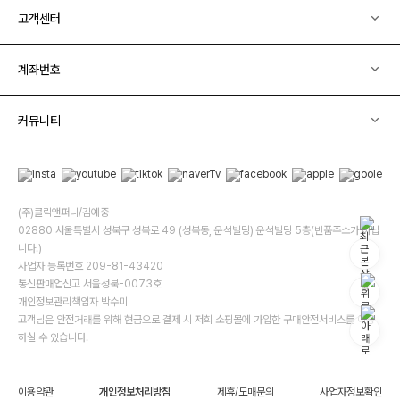
고객센터
계좌번호
커뮤니티
(주)클릭앤퍼니/김예중
02880 서울특별시 성북구 성북로 49 (성북동, 운석빌딩) 운석빌딩 5층(반품주소가 아닙
니다.)
사업자 등록번호 209-81-43420
통신판매업신고 서울성북-0073호
개인정보관리책임자 박수미
고객님은 안전거래를 위해 현금으로 결제 시 저희 소핑몰에 가입한 구매안전서비스를 이용
하실 수 있습니다.
이용약관
개인정보처리방침
제휴/도매문의
사업자정보확인