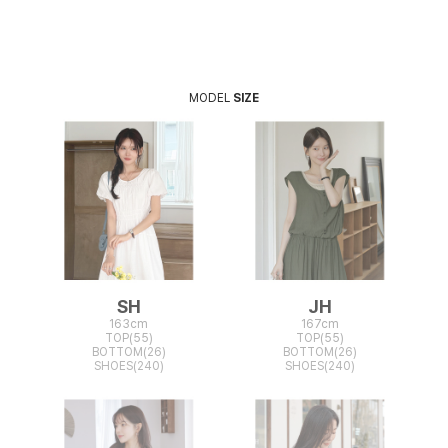
MODEL
SIZE
SH
JH
163cm
167cm
TOP(55)
TOP(55)
BOTTOM(26)
BOTTOM(26)
SHOES(240)
SHOES(240)