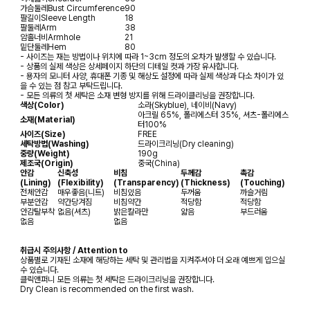
가슴둘레
Bust Circumference
90
팔길이
Sleeve Length
18
팔둘레
Arm
38
암홀너비
Armhole
21
밑단둘레
Hem
80
- 사이즈는 재는 방법이나 위치에 따라 1~3cm 정도의 오차가 발생할 수 있습니다.
- 상품의 실제 색상은 상세페이지 하단의 디테일 컷과 가장 유사합니다.
- 용자의 모니터 사양, 휴대폰 기종 및 해상도 설정에 따라 실제 색상과 다소 차이가 있
을 수 있는 점 참고 부탁드립니다.
- 모든 의류의 첫 세탁은 소재 변형 방지를 위해 드라이클리닝을 권장합니다.
색상(Color)
소라(Skyblue), 네이비(Navy)
아크릴 65%, 폴리에스터 35%, 셔츠-폴리에스
소재(Material)
터100%
사이즈(Size)
FREE
세탁방법(Washing)
드라이크리닝(Dry cleaning)
중량(Weight)
190g
제조국(Origin)
중국(China)
안감
신축성
비침
두께감
촉감
(Lining)
(Flexibility)
(Transparency)
(Thickness)
(Touching)
전체안감
매우좋음(니트)
비침있음
두꺼움
까슬거림
부분안감
약간당겨짐
비침약간
적당함
적당함
안감탈부착
없음(셔츠)
밝은칼라만
얇음
부드러움
없음
없음
취급시 주의사항 / Attention to
상품별로 기재된 소재에 해당하는 세탁 및 관리법을 지켜주셔야 더 오래 예쁘게 입으실
수 있습니다.
클릭앤퍼니 모든 의류는 첫 세탁은 드라이크리닝을 권장합니다.
Dry Clean is recommended on the first wash.