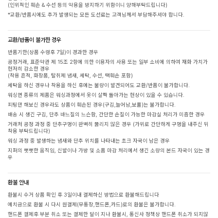
(인위적인 훼손 & 수선 등의 악용을 방지하기 위함이니 양해부탁드립니다)
*교환/반품시에도 추가 발생되는 모든 도선료는 고객님께서 부담해주셔야 합니다.
교환/반품이 불가한 경우
반품기한(상품 수령후 7일)이 경과한 경우
공정거래, 표준약관 제 15조 2항에 의한 이용자의 사용 또는 일부 소비에 의하여 재화 가치가
현저히 감소한 경우
(착용 흔적, 화장품, 탈취제 냄새, 세탁, 수선, 택훼손 포함)
세탁을 하신 경우나 착용을 하신 후에는 불량이 발견되어도 교환/반품이 불가합니다.
워싱면 종류의 제품은 워싱과정에서 옷이 살짝 돌아가는 현상이 있을 수 있습니다.
피팅만 해보신 경우라도 상품이 훼손된 경우(구김,늘어남,보풀)는 불가합니다.
배송 시 생긴 구김, 단추 바느질의 느슨함, 간단한 손질이 가능한 마감실 처리가 미흡한 경우
거래처 공정 과정 중 단추구멍이 완벽히 뚫리지 않은 경우 (가위로 간단하게 구멍을 내주신 뒤
착용 부탁드립니다)
워싱 과정 중 발생하는 냄새와 단추 위치를 나타내는 초크 자국이 남은 경우
지퍼의 뻣뻣한 움직임, 신발이나 가방 및 소품 마감 처리에서 생긴 소량의 본드 자국이 있는 경
우
환불 안내
환불시 수거 상품 확인 후 3일이내 결제하신 방법으로 환불해드립니다
예치금으로 환불 시 다시 원결제(무통장,핸드폰,카드)로의 환불은 불가합니다.
핸드폰 결제후 부분 취소 또는 결제한 달이 지나 환불시, 통신사 정책상 핸드폰 취소가 되지않