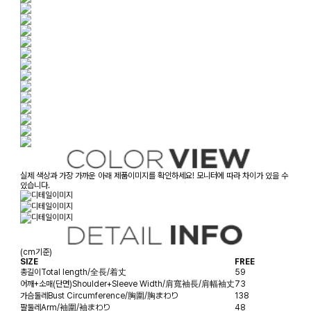
실제 색상과 가장 가까운 아래 제품이미지를 확인하세요! 모니터에 따라 차이가 있을 수
있습니다.
(cm기준)
SIZE
FREE
총길이
Total length/全長/着丈
59
어깨+소매(단면)
Shoulder+Sleeve Width/肩寬袖長/肩幅袖丈
73
가슴둘레
Bust Circumference/胸圍/胸まわり
138
팔둘레
Arm/袖圍/袖まわり
48