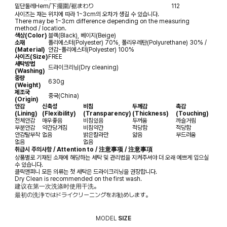
밑단둘레
Hem/下擺圍/裾まわり
112
사이즈는 재는 위치에 따라 1~3cm의 오차가 생길 수 있습니다.
There may be 1~3cm difference depending on the measuring
method / location.
색상(Color)
블랙(Black), 베이지(Beige)
소재
폴리에스터(Polyester) 70%, 폴리우레탄(Polyurethane) 30% /
(Material)
안감-폴리에스터(Polyester) 100%
사이즈(Size)
FREE
세탁방법
드라이크리닝(Dry cleaning)
(Washing)
중량
630g
(Weight)
제조국
중국(China)
(Origin)
안감
신축성
비침
두께감
촉감
(Lining)
(Flexibility)
(Transparency)
(Thickness)
(Touching)
전체안감
매우좋음
비침있음
두꺼움
까슬거림
부분안감
약간당겨짐
비침약간
적당함
적당함
안감탈부착
없음
밝은칼라만
얇음
부드러움
없음
없음
취급시 주의사항 / Attention to / 注意事项 / 注意事項
상품별로 기재된 소재에 해당하는 세탁 및 관리법을 지켜주셔야 더 오래 예쁘게 입으실
수 있습니다.
클릭앤퍼니 모든 의류는 첫 세탁은 드라이크리닝을 권장합니다.
Dry Clean is recommended on the first wash.
建议在第一次洗涤时使用干洗。
最初の洗浄ではドライクリーニングをお勧めします。
MODEL
SIZE