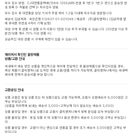
회수 접수 방법 : CJ대한통운택배(1588-1255)ARS 연결 후 1번 ▷ 1번 ▷ 받으신 운송장 번
호 등록 ▷ 착불로 선택 ▷ 회수접수 완료
회수 접수 후 대한통운 담당 기사가 주말 제외 1-2일 이내에 회수지로 방문합니다.
배송비 입금계좌 : 국민은행 512637-01-001048 / 예금주 : (주)클릭앤퍼니 (입금자명 옆
에 휴대폰 뒷번호 4자리 기재 요청)
대량 구매 후 반품 시 반품 수거 비용이 1만원 이상 추가 부과될 수 있습니다. (30만원 이상 주
문건/상품 개수 70% 이상 반품 시)
상습적인 대량 반품 시 구매에 제한이 있을 수 있습니다.
해외에서 확인된 불량제품
반품/교환 안내
국내에서 배송 받은 상품을 개인적으로 해외에 전달하신 후 불량제품으로 확인되었을 경우,
해당 제품이 클릭앤퍼니로 도착된 후에 교환/반품 처리가 가능하며, 클릭앤퍼니에서는 국내택
배비에 한해서 운송비를 부담 합니다
교환운임 안내
상품 교환은 동일 상품 또는 타 상품으로도 교환 가능하며, 교환시 교환배송비 6,000원은 고
객님 부담입니다.
(상품을 저희쪽에 보내는 배송비 3,000+고객님께 다시 발송되는 배송비 3,000)
상품 불량일 경우 : 동일 상품으로 교환시 클릭앤퍼니에서 왕복 운임을 모두 부담합니다.
상품 불량일 경우 : 동일 상품 외 타 상품이나 옵션 변경시 배송비 3,000원 고객님 부담입니
다.
상품 불량일 경우 : 교환이 아닌 변심으로 반품을 할 경우 초기 배송비 3,000원은 고객님 부
담입니다.