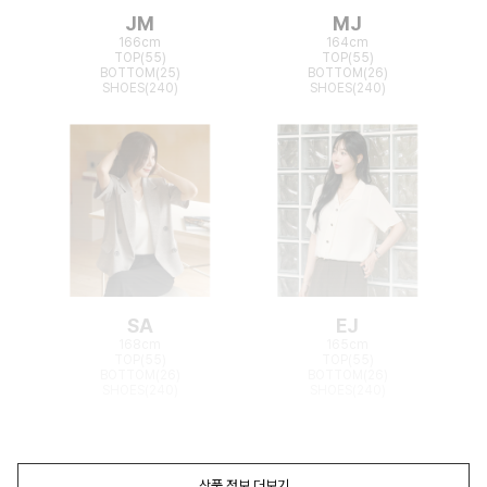
JM
MJ
166cm
164cm
TOP(55)
TOP(55)
BOTTOM(25)
BOTTOM(26)
SHOES(240)
SHOES(240)
SA
EJ
168cm
165cm
TOP(55)
TOP(55)
BOTTOM(26)
BOTTOM(26)
SHOES(240)
SHOES(240)
상품 정보 더보기