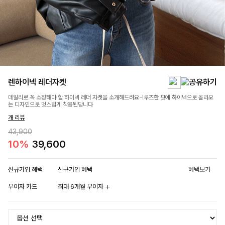
렌하이넥 레더자켓
데일리로 꼭 소장해야 할 하이넥 레더 자켓을 소개해드려요-!루즈한 핏에 하이넥으로 올라오
는 디자인으로 멋스럽게 착용된답니다
개 리뷰
43,900
10%
39,600
신규가입 혜택
신규가입 혜택
혜택보기
무이자 카드
최대 6개월 무이자