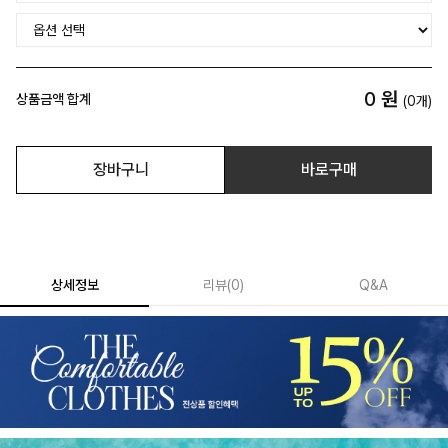
0
원
상품금액 합계
(
0
개)
장바구니
바로구매
상세정보
리뷰
(
0
)
Q&A