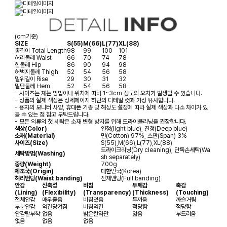
(cm기준)
SIZE
S(55)
M(66)
L(77)
XL(88)
총길이
Total Length
98
99
100
101
허리둘레
Waist
66
70
74
78
힙둘레
Hip
86
90
94
98
허벅지둘레
Thigh
52
54
56
58
밑위길이
Rise
29
30
31
32
밑단둘레
Hem
52
54
56
58
- 사이즈는 재는 방법이나 위치에 따라 1~3cm 정도의 오차가 발생할 수 있습니다.
- 상품의 실제 색상은 상세페이지 하단의 디테일 컷과 가장 유사합니다.
- 용자의 모니터 사양, 휴대폰 기종 및 해상도 설정에 따라 실제 색상과 다소 차이가 있
을 수 있는 점 참고 부탁드립니다.
- 모든 의류의 첫 세탁은 소재 변형 방지를 위해 드라이클리닝을 권장합니다.
색상(Color)
연청(light blue), 진청(Deep blue)
소재(Material)
면(Cotton) 97%, 스판(Span) 3%
사이즈(Size)
S(55),M(66),L(77),XL(88)
드라이크리닝(Dry cleaning), 단독손세탁(Wa
세탁방법(Washing)
sh separately)
중량(Weight)
700g
제조국(Origin)
대한민국(Korea)
허리밴딩(Waist banding)
전체밴딩(Full banding)
안감
신축성
비침
두께감
촉감
(Lining)
(Flexibility)
(Transparency)
(Thickness)
(Touching)
전체안감
매우좋음
비침있음
두꺼움
까슬거림
부분안감
약간당겨짐
비침약간
적당함
적당함
안감탈부착
없음
밝은칼라만
얇음
부드러움
없음
없음
없음