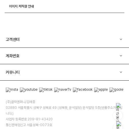
이미지 저작권 안내
고객센터
계좌번호
커뮤니티
(주)클릭앤퍼니/김예중
02880 서울특별시 성북구 성북로 49 (성북동, 운석빌딩) 운석빌딩 5층(반품주소가 아닙
니다.)
사업자 등록번호 209-81-43420
통신판매업신고 서울성북-0073호