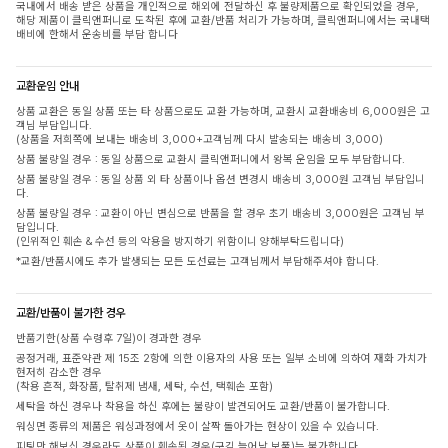
국내에서 배송 받은 상품을 개인적으로 해외에 전달하신 후 불량제품으로 확인되었을 경우,
해당 제품이 클릭앤퍼니로 도착된 후에 교환/반품 처리가 가능하며, 클릭앤퍼니에서는 국내택
배비에 한해서 운송비를 부담 합니다
교환운임 안내
상품 교환은 동일 상품 또는 타 상품으로도 교환 가능하며, 교환시 교환배송비 6,000원은 고
객님 부담입니다.
(상품을 저희쪽에 보내는 배송비 3,000+고객님께 다시 발송되는 배송비 3,000)
상품 불량일 경우 : 동일 상품으로 교환시 클릭앤퍼니에서 왕복 운임을 모두 부담합니다.
상품 불량일 경우 : 동일 상품 외 타 상품이나 옵션 변경시 배송비 3,000원 고객님 부담입니
다.
상품 불량일 경우 : 교환이 아닌 변심으로 반품을 할 경우 초기 배송비 3,000원은 고객님 부
담입니다.
(인위적인 훼손 & 수선 등의 악용을 방지하기 위함이니 양해부탁드립니다)
*교환/반품시에도 추가 발생되는 모든 도선료는 고객님께서 부담해주셔야 합니다.
교환/반품이 불가한 경우
반품기한(상품 수령후 7일)이 경과한 경우
공정거래, 표준약관 제 15조 2항에 의한 이용자의 사용 또는 일부 소비에 의하여 재화 가치가
현저히 감소한 경우
(착용 흔적, 화장품, 탈취제 냄새, 세탁, 수선, 택훼손 포함)
세탁을 하신 경우나 착용을 하신 후에는 불량이 발견되어도 교환/반품이 불가합니다.
워싱면 종류의 제품은 워싱과정에서 옷이 살짝 돌아가는 현상이 있을 수 있습니다.
피팅만 해보신 경우라도 상품이 훼손된 경우(구김,늘어남,보풀)는 불가합니다.