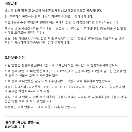
배송안내
배송은 입금 확인 후 2~3일 이내(주말제외) CJ 대한통운으로 발송됩니다.
단, 주문량이 폭주하는 경우 배송이 지연될 수 있으니 양해바랍니다.
무료배송은 순수 결제금액 6만원 이상 구매시(할인 및 적립금 제외한 금액) 적용됩니다.
제주도 및 도서산간지역은 추가배송비(도선료) 3,000원이 부과됩니다. (무료배송,교환/반품
시에도 도선료는 고객님 부담)
모든 배송 과정은 CCTV로 촬영 후 출고 진행되고 있어 상품을 고의적으로 훼손하시는 경우
확인이 가능하며 교환/반품 처리 절대 불가합니다.
교환/반품 신청
교환/반품은 상품수령일부터 7일 이내 고객센터 또는 게시판으로 신청해주셔야 합니다.
회수 접수 방법 : CJ대한통운택배(1588-1255)ARS 연결 후 1번 ▷ 1번 ▷ 받으신 운송장 번
호 등록 ▷ 착불로 선택 ▷ 회수접수 완료
회수 접수 후 대한통운 담당 기사가 주말 제외 1-2일 이내에 회수지로 방문합니다.
배송비 입금계좌 : 국민은행 512637-01-001048 / 예금주 : (주)클릭앤퍼니 (입금자명 옆
에 휴대폰 뒷번호 4자리 기재 요청)
대량 구매 후 반품 시 반품 수거 비용이 1만원 이상 추가 부과될 수 있습니다. (30만원 이상 주
문건/상품 개수 70% 이상 반품 시)
상습적인 대량 반품 시 구매에 제한이 있을 수 있습니다.
해외에서 확인된 불량제품
반품/교환 안내