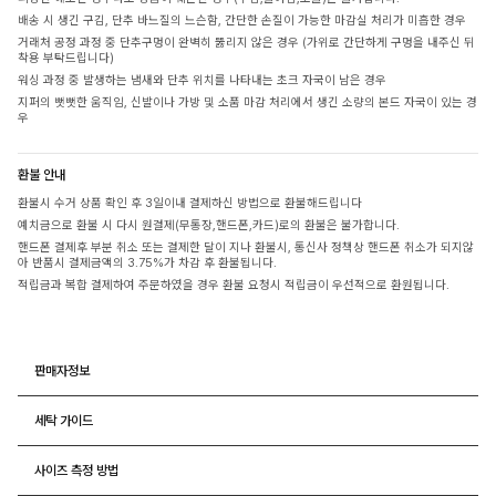
배송 시 생긴 구김, 단추 바느질의 느슨함, 간단한 손질이 가능한 마감실 처리가 미흡한 경우
거래처 공정 과정 중 단추구멍이 완벽히 뚫리지 않은 경우 (가위로 간단하게 구멍을 내주신 뒤
착용 부탁드립니다)
워싱 과정 중 발생하는 냄새와 단추 위치를 나타내는 초크 자국이 남은 경우
지퍼의 뻣뻣한 움직임, 신발이나 가방 및 소품 마감 처리에서 생긴 소량의 본드 자국이 있는 경
우
환불 안내
환불시 수거 상품 확인 후 3일이내 결제하신 방법으로 환불해드립니다
예치금으로 환불 시 다시 원결제(무통장,핸드폰,카드)로의 환불은 불가합니다.
핸드폰 결제후 부분 취소 또는 결제한 달이 지나 환불시, 통신사 정책상 핸드폰 취소가 되지않
아 반품시 결제금액의 3.75%가 차감 후 환불됩니다.
적립금과 복합 결제하여 주문하였을 경우 환불 요청시 적립금이 우선적으로 환원됩니다.
판매자정보
세탁 가이드
사이즈 측정 방법