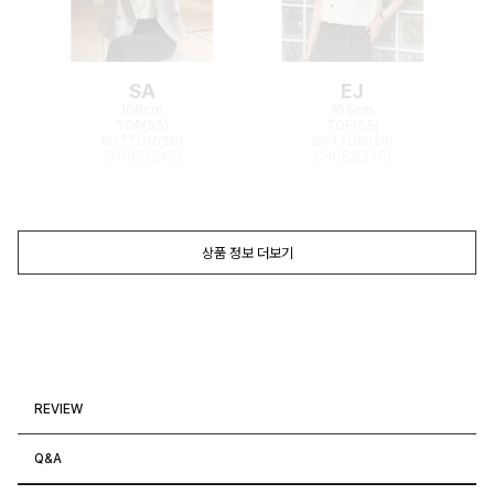
SA
EJ
168cm
165cm
TOP(55)
TOP(55)
BOTTOM(26)
BOTTOM(26)
SHOES(240)
SHOES(240)
상품 정보 더보기
REVIEW
Q&A