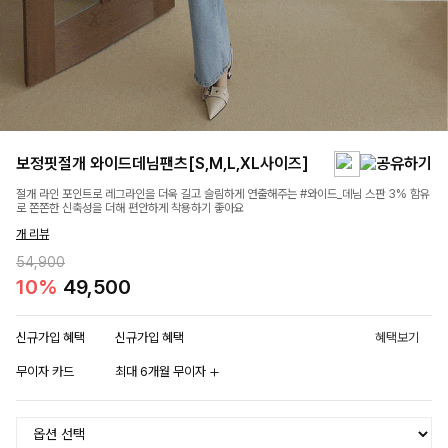
보정핏절개 와이드데님팬츠[S,M,L,XL사이즈]
절개 라인 포인트로 레그라인을 더욱 길고 슬림하게 연출해주는 #와이드_데님 스판 3% 함유
로 쫀쫀한 신축성을 더해 편안하게 착용하기 좋아요
개 리뷰
54,900
10%
49,500
신규가입 혜택
신규가입 혜택
혜택보기
무이자 카드
최대 6개월 무이자