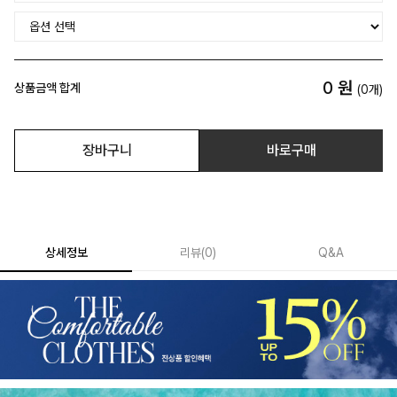
0
원
상품금액 합계
(
0
개)
장바구니
바로구매
상세정보
리뷰
(
0
)
Q&A