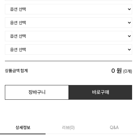
0
원
상품금액 합계
(
0
개)
장바구니
바로구매
상세정보
리뷰
(
0
)
Q&A