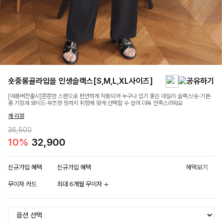
숏중롱골라입을 인생슬랙스[S,M,L,XL사이즈]
[여름버전출시]쫀쫀한 스판으로 편안하게 착용되어 누구나 입기 좋은 데일리 슬랙스!숏·기본·
롱 기장과 와이드·부츠컷 핏까지 취향에 맞게 선택할 수 있어 더욱 만족스러워요
개 리뷰
36,500
10%
32,900
신규가입 혜택
신규가입 혜택
혜택보기
무이자 카드
최대 6개월 무이자