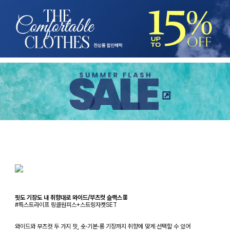
핏도 기장도 내 취향대로 와이드/부츠컷 슬랙스👖
#특스트라이프 링클원피스+스트링자켓SET
와이드와 부츠컷 두 가지 핏, 숏·기본·롱 기장까지 취향에 맞게 선택할 수 있어