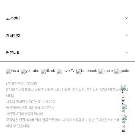
고객센터
계좌번호
커뮤니티
(주)클릭앤퍼니/김예중
02880 서울특별시 성북구 성북로 49 (성북동, 운석빌딩) 운석빌딩 5층(반품주소가 아닙
니다.)
사업자 등록번호 209-81-43420
통신판매업신고 서울성북-0073호
개인정보관리책임자 박수미
고객님은 안전거래를 위해 현금으로 결제 시 저희 소핑몰에 가입한 구매안전서비스를 이용
하실 수 있습니다.