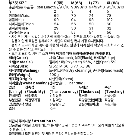
부츠컷 SIZE
S(55)
M(66)
L(77)
XL(88)
총길이(숏/기본/롱)
Total Lengt
92/97/10
93/98/10
94/99/10
95/100/10
h
2
3
4
5
허리둘레
Waist
66
70
74
78
힙둘레
Hip
90
94
98
102
허벅지둘레
Thigh
54
56
58
60
밑위길이
Rise
29
30
31
32
밑단둘레
Hem
50
52
54
56
- 사이즈는 재는 방법이나 위치에 따라 1~3cm 정도의 오차가 발생할 수 있습니다.
- 상품의 실제 색상은 상세페이지 하단의 디테일 컷과 가장 유사합니다.
- 용자의 모니터 사양, 휴대폰 기종 및 해상도 설정에 따라 실제 색상과 다소 차이가 있
을 수 있는 점 참고 부탁드립니다.
- 모든 의류의 첫 세탁은 소재 변형 방지를 위해 드라이클리닝을 권장합니다.
색상(Color)
챠콜(Charcoal), 블랙(Black), 베이지(Beige)
소재(Material)
폴리에스터(Polyester) 95%, 스판(Span) 5%
사이즈(Size)
S(55),M(66),L(77),XL(88)
세탁방법(Washing)
드라이크리닝(Dry cleaning), 손세탁(Hand wash)
중량(Weight)
400g
제조국(Origin)
대한민국(Korea)
허리밴딩(Waist banding)
전체밴딩(Full banding)
안감
신축성
비침
두께감
촉감
(Lining)
(Flexibility)
(Transparency)
(Thickness)
(Touching)
전체안감
매우좋음
비침있음
두꺼움
까슬거림
부분안감
약간당겨짐
비침약간
적당함(일반버전)
적당함
안감탈부착
없음
밝은칼라만
얇음(여름버전)
부드러움
없음
없음
취급시 주의사항 / Attention to
상품별로 기재된 소재에 해당하는 세탁 및 관리법을 지켜주셔야 더 오래 예쁘게 입으실
수 있습니다.
클릭앤퍼니 모든 의류는 첫 세탁은 드라이크리닝을 권장합니다.