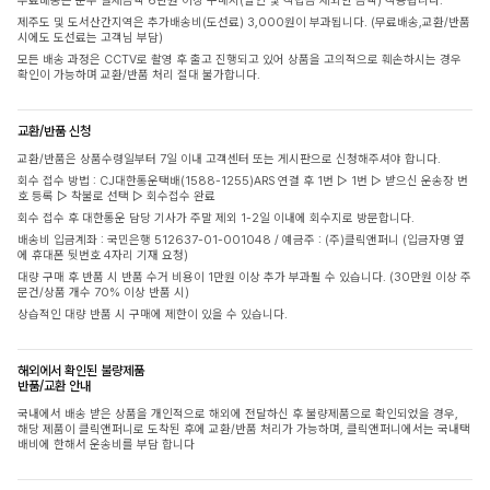
무료배송은 순수 결제금액 6만원 이상 구매시(할인 및 적립금 제외한 금액) 적용됩니다.
제주도 및 도서산간지역은 추가배송비(도선료) 3,000원이 부과됩니다. (무료배송,교환/반품
시에도 도선료는 고객님 부담)
모든 배송 과정은 CCTV로 촬영 후 출고 진행되고 있어 상품을 고의적으로 훼손하시는 경우
확인이 가능하며 교환/반품 처리 절대 불가합니다.
교환/반품 신청
교환/반품은 상품수령일부터 7일 이내 고객센터 또는 게시판으로 신청해주셔야 합니다.
회수 접수 방법 : CJ대한통운택배(1588-1255)ARS 연결 후 1번 ▷ 1번 ▷ 받으신 운송장 번
호 등록 ▷ 착불로 선택 ▷ 회수접수 완료
회수 접수 후 대한통운 담당 기사가 주말 제외 1-2일 이내에 회수지로 방문합니다.
배송비 입금계좌 : 국민은행 512637-01-001048 / 예금주 : (주)클릭앤퍼니 (입금자명 옆
에 휴대폰 뒷번호 4자리 기재 요청)
대량 구매 후 반품 시 반품 수거 비용이 1만원 이상 추가 부과될 수 있습니다. (30만원 이상 주
문건/상품 개수 70% 이상 반품 시)
상습적인 대량 반품 시 구매에 제한이 있을 수 있습니다.
해외에서 확인된 불량제품
반품/교환 안내
국내에서 배송 받은 상품을 개인적으로 해외에 전달하신 후 불량제품으로 확인되었을 경우,
해당 제품이 클릭앤퍼니로 도착된 후에 교환/반품 처리가 가능하며, 클릭앤퍼니에서는 국내택
배비에 한해서 운송비를 부담 합니다