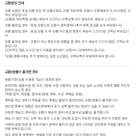
교환운임 안내
상품 교환은 동일 상품 또는 타 상품으로도 교환 가능하며, 교환시 교환배송비 6,000원은 고
객님 부담입니다.
(상품을 저희쪽에 보내는 배송비 3,000+고객님께 다시 발송되는 배송비 3,000)
상품 불량일 경우 : 동일 상품으로 교환시 클릭앤퍼니에서 왕복 운임을 모두 부담합니다.
상품 불량일 경우 : 동일 상품 외 타 상품이나 옵션 변경시 배송비 3,000원 고객님 부담입니
다.
상품 불량일 경우 : 교환이 아닌 변심으로 반품을 할 경우 초기 배송비 3,000원은 고객님 부
담입니다.
(인위적인 훼손 & 수선 등의 악용을 방지하기 위함이니 양해부탁드립니다)
*교환/반품시에도 추가 발생되는 모든 도선료는 고객님께서 부담해주셔야 합니다.
교환/반품이 불가한 경우
반품기한(상품 수령후 7일)이 경과한 경우
공정거래, 표준약관 제 15조 2항에 의한 이용자의 사용 또는 일부 소비에 의하여 재화 가치가
현저히 감소한 경우
(착용 흔적, 화장품, 탈취제 냄새, 세탁, 수선, 택훼손 포함)
세탁을 하신 경우나 착용을 하신 후에는 불량이 발견되어도 교환/반품이 불가합니다.
워싱면 종류의 제품은 워싱과정에서 옷이 살짝 돌아가는 현상이 있을 수 있습니다.
피팅만 해보신 경우라도 상품이 훼손된 경우(구김,늘어남,보풀)는 불가합니다.
배송 시 생긴 구김, 단추 바느질의 느슨함, 간단한 손질이 가능한 마감실 처리가 미흡한 경우
거래처 공정 과정 중 단추구멍이 완벽히 뚫리지 않은 경우 (가위로 간단하게 구멍을 내주신 뒤
착용 부탁드립니다)
워싱 과정 중 발생하는 냄새와 단추 위치를 나타내는 초크 자국이 남은 경우