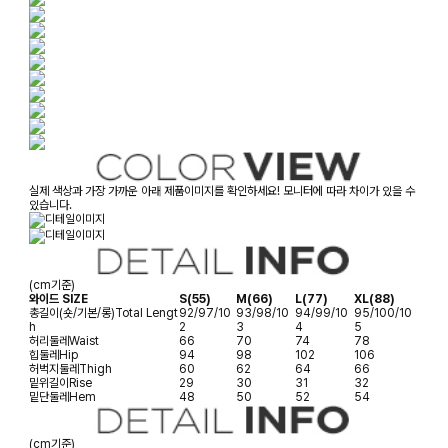
실제 색상과 가장 가까운 아래 제품이미지를 확인하세요! 모니터에 따라 차이가 있을 수
있습니다.
(cm기준)
와이드 SIZE
S(55)
M(66)
L(77)
XL(88)
총길이(숏/기본/롱)
Total Lengt
92/97/10
93/98/10
94/99/10
95/100/10
h
2
3
4
5
허리둘레
Waist
66
70
74
78
힙둘레
Hip
94
98
102
106
허벅지둘레
Thigh
60
62
64
66
밑위길이
Rise
29
30
31
32
밑단둘레
Hem
48
50
52
54
(cm기준)