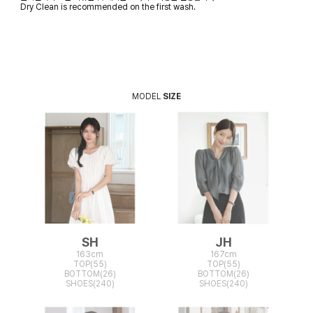
Dry Clean is recommended on the first wash.
MODEL
SIZE
SH
JH
163cm
167cm
TOP(55)
TOP(55)
BOTTOM(26)
BOTTOM(26)
SHOES(240)
SHOES(240)