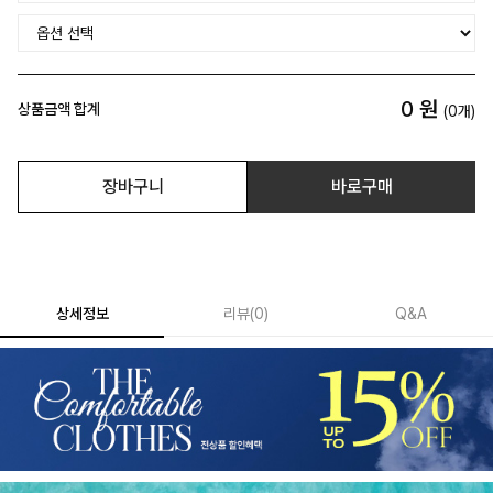
0
원
상품금액 합계
(
0
개)
장바구니
바로구매
상세정보
리뷰
(
0
)
Q&A