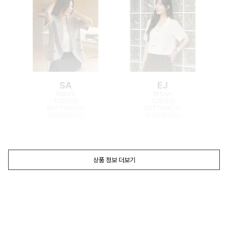
SA
EJ
168cm
165cm
TOP(55)
TOP(55)
BOTTOM(26)
BOTTOM(26)
SHOES(240)
SHOES(240)
상품 정보 더보기