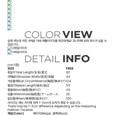
실제 색상과 가장 가까운 아래 제품이미지를 확인하세요! 모니터에 따라 차이가 있을 수
있습니다.
(cm기준)
SIZE
FREE
총길이
Total Length/全長/着丈
60
어깨넓이
Shoulder Width/肩宽/肩幅
44
가슴둘레
Bust Circumference/胸围/胸まわり
124
팔길이
Sleeve Length/袖长/袖丈
55
팔둘레
Arm/袖围/腕まわり
44
암홀너비
Armhole/袖根围/アームホール
26
밑단둘레
Hem/裤脚围/裾まわり
100
사이즈는 재는 위치에 따라 1~3cm의 오차가 생길 수 있습니다.
There may be 1~3cm difference depending on the measuring
method / location.
색상(Color)
베이지(Beige), 블랙(Black)