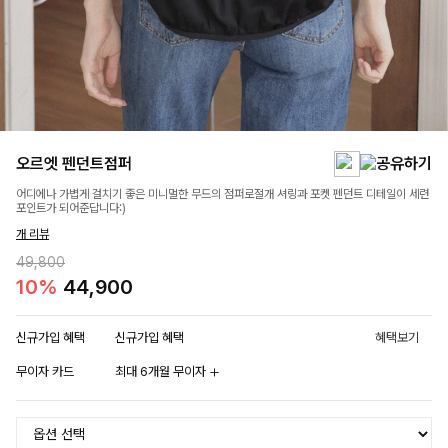
오르엣 펜던트점퍼
어디에나 가볍게 걸치기 좋은 미니멀한 무드의 점퍼로절개 셔링과 포켓 펜던트 디테일이 세련
포인트가 되어준답니다:)
개 리뷰
49,800
10%
44,900
신규가입 혜택
신규가입 혜택
혜택보기
무이자 카드
최대 6개월 무이자