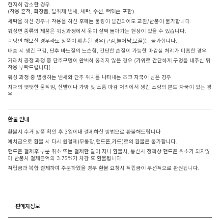
현저히 감소한 경우
(착용 흔적, 화장품, 탈취제 냄새, 세탁, 수선, 택훼손 포함)
세탁을 하신 경우나 착용을 하신 후에는 불량이 발견되어도 교환/반품이 불가합니다.
워싱면 종류의 제품은 워싱과정에서 옷이 살짝 돌아가는 현상이 있을 수 있습니다.
피팅만 해보신 경우라도 상품이 훼손된 경우(구김,늘어남,보풀)는 불가합니다.
배송 시 생긴 구김, 단추 바느질의 느슨함, 간단한 손질이 가능한 마감실 처리가 미흡한 경우
거래처 공정 과정 중 단추구멍이 완벽히 뚫리지 않은 경우 (가위로 간단하게 구멍을 내주신 뒤
착용 부탁드립니다)
워싱 과정 중 발생하는 냄새와 단추 위치를 나타내는 초크 자국이 남은 경우
지퍼의 뻣뻣한 움직임, 신발이나 가방 및 소품 마감 처리에서 생긴 소량의 본드 자국이 있는 경
우
환불 안내
환불시 수거 상품 확인 후 3일이내 결제하신 방법으로 환불해드립니다
예치금으로 환불 시 다시 원결제(무통장,핸드폰,카드)로의 환불은 불가합니다.
핸드폰 결제후 부분 취소 또는 결제한 달이 지나 환불시, 통신사 정책상 핸드폰 취소가 되지않
아 반품시 결제금액의 3.75%가 차감 후 환불됩니다.
적립금과 복합 결제하여 주문하였을 경우 환불 요청시 적립금이 우선적으로 환원됩니다.
판매자정보