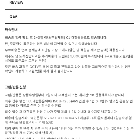
REVIEW
Q&A
배송안내
배송은 입금 확인 후 2~3일 이내(주말제외) CJ 대한통운으로 발송됩니다.
단, 주문량이 폭주하는 경우 배송이 지연될 수 있으니 양해바랍니다.
무료배송은 순수 결제금액 6만원 이상 구매시(할인 및 적립금 제외한 금액) 적용됩니다.
제주도 및 도서산간지역은 추가배송비(도선료) 3,000원이 부과됩니다. (무료배송,교환/반품
시에도 도선료는 고객님 부담)
모든 배송 과정은 CCTV로 촬영 후 출고 진행되고 있어 상품을 고의적으로 훼손하시는 경우
확인이 가능하며 교환/반품 처리 절대 불가합니다.
교환/반품 신청
교환/반품은 상품수령일부터 7일 이내 고객센터 또는 게시판으로 신청해주셔야 합니다.
회수 접수 방법 : CJ대한통운택배(1588-1255)ARS 연결 후 1번 ▷ 1번 ▷ 받으신 운송장 번
호 등록 ▷ 착불로 선택 ▷ 회수접수 완료
회수 접수 후 대한통운 담당 기사가 주말 제외 1-2일 이내에 회수지로 방문합니다.
배송비 입금계좌 : 국민은행 512637-01-001048 / 예금주 : (주)클릭앤퍼니 (입금자명 옆
에 휴대폰 뒷번호 4자리 기재 요청)
대량 구매 후 반품 시 반품 수거 비용이 1만원 이상 추가 부과될 수 있습니다. (30만원 이상 주
문건/상품 개수 70% 이상 반품 시)