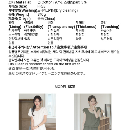
소재(Material)
면(Cotton) 97%, 스판(Span) 3%
사이즈(Size)
FREE
세탁방법(Washing)
드라이크리닝(Dry cleaning)
중량(Weight)
310g
제조국(Origin)
중국(China)
안감
신축성
비침
두께감
촉감
(Lining)
(Flexibility)
(Transparency)
(Thickness)
(Touching)
전체안감
매우좋음
비침있음
두꺼움
까슬거림
부분안감
약간당겨짐
비침약간
적당함
적당함
안감탈부착
없음
밝은칼라만
얇음
부드러움
없음
없음
취급시 주의사항 / Attention to / 注意事项 / 注意事項
상품별로 기재된 소재에 해당하는 세탁 및 관리법을 지켜주셔야 더 오래 예쁘게 입으실
수 있습니다.
클릭앤퍼니 모든 의류는 첫 세탁은 드라이크리닝을 권장합니다.
Dry Clean is recommended on the first wash.
建议在第一次洗涤时使用干洗。
最初の洗浄ではドライクリーニングをお勧めします。
MODEL
SIZE