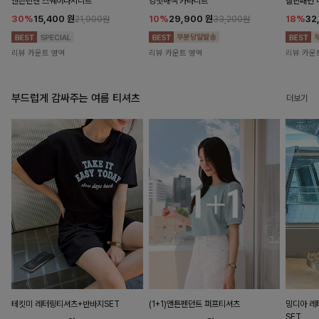
앤즌린넨 스퀘어나시니트
킹밋배색 카라니트
캘핀패턴 
30%
15,400
원
10%
29,900
원
18%
32
21,900원
33,200원
리뷰 카운트 영역
리뷰 카운트 영역
리뷰 카운
부드럽게 감싸주는 여름 티셔츠
더보기
테킷미 레터링티셔츠+반바지SET
(1+1)앤튼펜던트 퍼프티셔츠
밍디아 
SET