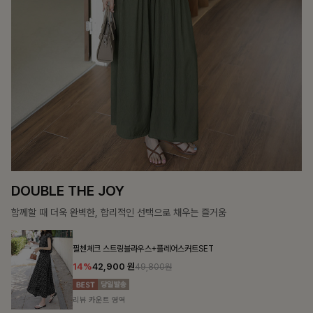
DOUBLE THE JOY
함께할 때 더욱 완벽한, 합리적인 선택으로 채우는 즐거움
필첸체크 스트링블라우스+플레어스커트SET
14%
42,900
원
49,800원
리뷰 카운트 영역