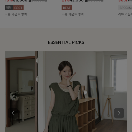
13%
86,900
원
21%
43,900
원
30%
7
99,800원
55,500원
리뷰 카운트 영역
리뷰 카운트 영역
리뷰 카운
ESSENTIAL PICKS