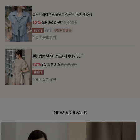
특스트라이프 링클원피스+스트링자켓SET
12%
69,900
원
79,400원
리뷰 카운트 영역
헨틴링클 날개티셔츠+치마바지SET
12%
29,900
원
33,900원
리뷰 카운트 영역
NEW ARRIVALS