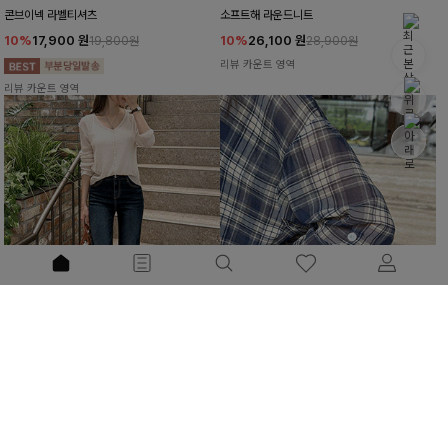
콘브이넥 라벨티셔츠
소프트해 라운드니트
10%
17,900
원
10%
26,100
원
19,800원
28,900원
리뷰 카운트 영역
리뷰 카운트 영역
다이어트그만 부츠컷데님팬츠[S,M,L사이즈]
티븐롤업 체크셔츠
10%
47,700
원
10%
24,300
원
52,900원
26,900원
리뷰 카운트 영역
리뷰 카운트 영역