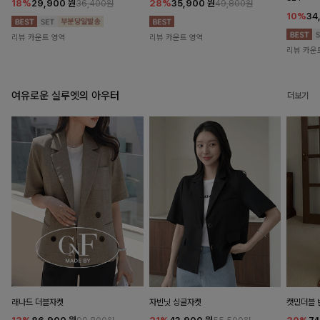
18%
29,900
원
28%
35,900
원
36,400원
49,800원
10%
34
리뷰 카운트 영역
리뷰 카운트 영역
리뷰 카운
여유로운 실루엣의 아우터
더보기
래나드 더블자켓
자빈닛 싱글자켓
캣민더블 