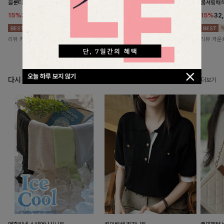
블룬티 나시원피스+셔츠SET
[주문폭주/군살삭제]젤링클프리 카라원
롬셔링배
피스
15%
31,900
원
15%
32
37,500원
18%
27,900
원
34,000원
리뷰 카운트 영역
리뷰 카운
리뷰 카운트 영역
오늘 하루 보지 않기
다시 찾게되는 니트
더보기