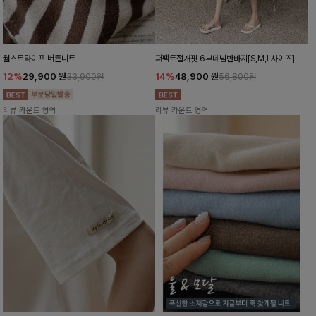
월스트라이프 버튼니트
퍼펙트절개핏 6부데님반바지[S,M,L사이즈]
12%
29,900
원
14%
48,900
원
33,900원
56,800원
리뷰 카운트 영역
리뷰 카운트 영역