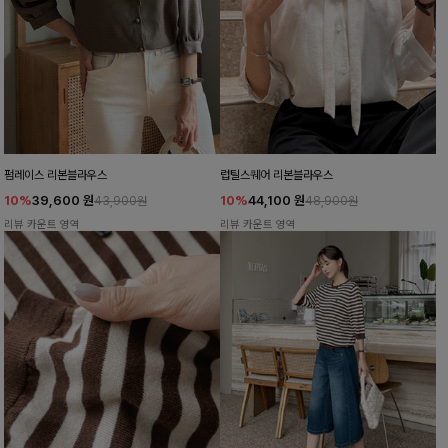
펌레이스 리본블라우스
럽틸스퀘어 리본블라우스
10%
39,600
원
10%
44,100
원
43,900원
48,900원
리뷰 카운트 영역
리뷰 카운트 영역