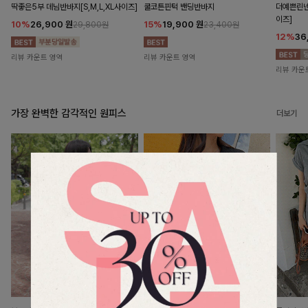
딱좋은5부 데님반바지[S,M,L,XL사이즈]
쿨코튼핀턱 밴딩반바지
더예쁜린넨
이즈]
10%
26,900
원
15%
19,900
원
29,800원
23,400원
12%
36
리뷰 카운트 영역
리뷰 카운트 영역
리뷰 카운
가장 완벽한 감각적인 원피스
더보기