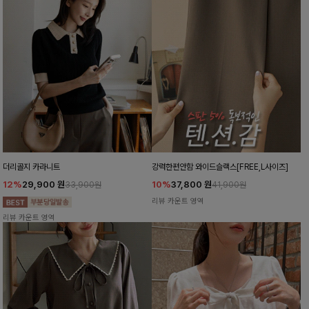
더리골지 카라니트
강력한편안함 와이드슬랙스[FREE,L사이즈]
12%
29,900
원
10%
37,800
원
33,900원
41,900원
리뷰 카운트 영역
리뷰 카운트 영역