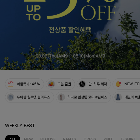
04
33
여름특가~45%
오늘 출발
단, 하루 혜택
NEW IT
우아한 실루엣 블라우스
하나로 완성된 코디 #원피스
데일리 #
WEEKLY BEST
NEW
BLOUSE
PANTS
DRESS
KNIT
T-SHIRT
ALL