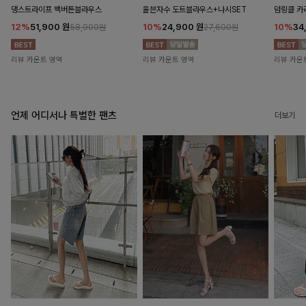
댕스트라이프 백버튼블라우스
율븐자수 도트블라우스+나시SET
덤링클 카
12%
51,900
원
10%
24,900
원
10%
34
58,900원
27,600원
리뷰 카운트 영역
리뷰 카운트 영역
리뷰 카운
언제 어디서나 특별한 팬츠
더보기