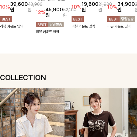
스럽게 퍼지는 플레어
가볍고 시원한 착용감
지 넥 라인 중 취향에
위기 있게 입어지는
39,600
19,800
34,900
43,900
21,900
실루엣이 여성스러운
으로 여름 내내 부담
맞게 선택할 수 있는
블라우스🖤 브이넥
10%
10%
10%
원
45,900
원
원
원
52,100
원
무드를 완성해주는 블
없이 즐기기 좋은 라
활용도 높은 가디건
카라 디자인에 여유로
12%
원
원
라우스 🤍 체형을 자
운드 니트 🤍 베이직
🤍 부드러운 착용감
운 소매핏 더해져 여
연스럽게 커버해주며
한 디자인으로 다양한
과 베이직한 디자인으
리하면서도 시원한 무
리뷰 카운트 영역
리뷰 카운트 영역
리뷰 카운트 영역
걸을 때마다 살랑이는
하의와 손쉽게 매치되
로 단독은 물론 가볍
드로 즐기기 좋아요-
리뷰 카운트 영역
핏으로 데일리룩부터
어 데일리하게 활용하
게 걸쳐 입기 좋아 데
데이트룩까지 화사하
기 좋아요 ✨
일리룩부터 출근룩까
게 즐기기 좋은 아이
지 다양하게 즐기기
템이에요 ✨
좋은 아이템이에요 ✨
COLLECTION