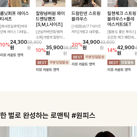
롬닛퍼프 레이스
찰랑넘버원 와이
필첸체크 스트링
드람린넨 스트링
티셔츠
드밴딩팬츠
블라우스+플레
블라우스
[S,M,L사이즈]
어스커트SET
[화사한실루엣]넥라
[시원함🧊/77사이즈
인에 레이스 디테일로
[군살커버만점/썸머
[활용도 좋은 투피스]
까지]가볍고 내추럴한
여성스러운 분위기를
소재]가볍게 찰랑이는
은은한 체크 패턴과
텍스처가 돋보이는 블
24,300
34,900
26,900
43,600
더했으며 풍성한 퍼프
원단과 여유로운 와이
허리 스트링 디테일이
라우스로, 답답함 없
10%
20%
원
35,900
42,900
원
원
39,800
원
소매로 군살을 숨겨주
드 핏으로 하루 종일
어우러진 투피스 세트
는 슬릿 카라 디자인
10%
14%
원
원
원
는 동시에 러블리한
편안하게 착용하실 수
입니다. 여유로운 상
이 얼굴선을 더욱 시
리뷰 카운트 영역
무드를 극대화시킨 티
있는 팬츠입니다 🖤
의와 풍성하게 퍼지는
원하게 연출해드립니
리뷰 카운트 영역
셔츠에요🤍
✨ 허리 전체 밴딩과
롱스커트가 자연스러
다 🤍🌿
리뷰 카운트 영역
리뷰 카운트 영역
스트링 디테일로 안정
운 체형 커버는 물론,
감 있는 착용감을 더
단품으로도 다양하게
해드려요!
활용하기 좋아요🖤
한 벌로 완성하는 로맨틱 #원피스