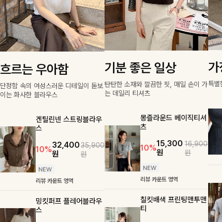
가
기분 좋은 일상
흐르는 우아함
특별
탄탄한 소재와 깔끔한 핏, 매일 손이 가
단정함 속의 여성스러운 디테일이 돋보
는 데일리 티셔츠
이는 화사한 블라우스
몽즐라운드 베이직티셔
겐틸린넨 스트링블라우
츠
스
15,300
16,900
32,400
35,900
10%
10%
원
원
원
원
리뷰 카운트 영역
리뷰 카운트 영역
칠킷배색 프린팅맨투맨
밍킷퍼프 플레어블라우
티
스