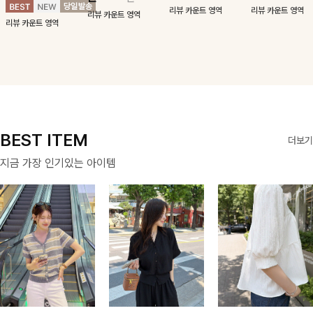
사하는 니트 가디
기장감까지 완벽한
드로 즐겨지는
리뷰 카운트 영역
리뷰 카운트 영역
건을 소개할게요 :)
데일리 원피스:B
ITEM
리뷰 카운트 영역
리뷰 카운트 영역
BEST ITEM
더보기
지금 가장 인기있는 아이템