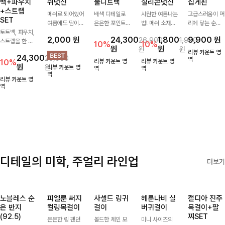
백+파우치
쉬덧신
물니트백
실리콘덧신
집게핀
+스트랩
메쉬로 되어있어
배색 디테일로
시원한 여름나는
고급스러움이 머
SET
여름에도 땀이
은은한 포인트를
법! 메쉬 소재배
리에 닿는 순간,
토트백, 파우치,
차지않게~! 발걸
더한 그물 니트
색으로 상쾌한
하나만으로 달라
2,000
원
24,300
1,800
9,900
원
26,900
1,900
스트랩을 한 번
음도 당당해지세
백 🤍 가볍고 내
착용감을 선사하
지는 그 날의 분
10%
10%
원
원
원
원
에 드리는
요:-)
추럴한 무드로
는 덧신이에요:)
위기를 느껴보세
리뷰 카운트 영
24,300
26,900
ITEM활용도 높
썸머 시즌 데일
요:)
역
10%
리뷰 카운트 영
리뷰 카운트 영
원
원
리뷰 카운트 영
게 어디에든 다
리하게 들기 좋
역
역
역
양하게 즐겨주세
아요
리뷰 카운트 영
요 ;)
역
디테일의 미학, 주얼리 라인업
더보기
노블레스 순
피엘룬 써지
사셀드 링귀
헤룬나비 실
캘디아 진주
은 반지
컬링목걸이
걸이
버귀걸이
목걸이+팔
(92.5)
찌SET
은은한 링 펜던
볼드한 체인 모
미니 사이즈의