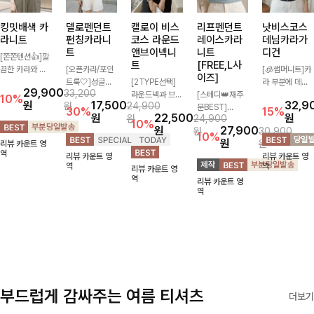
킹밋배색 카
델로펜던트
캘로이 비스
리프펜던트
낫비스코스
라니트
펀칭카라니
코스 라운드
레이스카라
데님카라가
트
앤브이넥니
니트
디건
[쫀쫀텐션👍]깔
트
[FREE,L사
끔한 카라와 반
[오픈카라/포인
[🧊썸머니트]카
이즈]
오픈 디자인이
트룩🤍]성글한
[2TYPE선택]
라 부분에 데님
29,900
33,200
만나 하나만 입
짜임으로 시원한
라운드넥과 브이
[스테디👑재주
배색으로 레이어
10%
원
17,500
32,9
원
24,900
어도 완성도 높
통기성 느껴지는
넥 두 가지 디자
문BEST]
드한 듯한 느낌
30%
15%
원
22,500
원
원
24,900
은 스타일링을
카라 니트! 내추
인으로 취향에
사랑스러움 가득
을 주며 비스코
10%
원
27,900
원
30,900
연출해드려요 부
럴하게 떨어지는
맞게 선택 가능
담은 카라 니트
스 혼방 소재로
10%
원
원
리뷰 카운트 영
담 없이 즐기기
여유핏에 오픈
한 베이직 니트
에 펜던트 포인
시원쾌적하게 즐
역
리뷰 카운트 영
리뷰 카운트 영
좋은 데일리 니
카라 디테일 더
🤍 깔끔한 실루
트까지 톡-톡 얼
길 수 있는 가디
역
역
리뷰 카운트 영
트로 어디에나
해져 꾸안꾸 무
엣과 부드러운
굴을 밝혀주는
건이에요~!
역
리뷰 카운트 영
손쉽게 매치됩니
드로 즐기기 좋
착용감으로 단독
컬러와 함께 해
역
다
아요-
은 물론 이너까
요-
지 활용도 높게
즐기기 좋아요
✨
부드럽게 감싸주는 여름 티셔츠
더보기