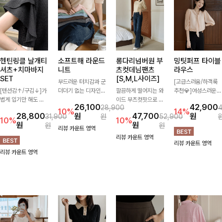
헨틴링클 날개티
소프트해 라운드
롱다리넘버원 부
밍팃퍼프 타이블
셔츠+치마바지
니트
츠컷데님팬츠
라우스
SET
[S,M,L사이즈]
부드러운 터치감과 군
[고급스러움/하객룩
[텐션감↑/구김↓]가
더더기 없는 디자인으
깔끔하게 떨어지는 와
추천💎]여성스러운
볍게 입기만 해도 코
로 매일 손이 가는 자
이드 부츠컷핏으로 다
브이넥 라인과 타이
26,100
42,900
28,900
디가 완성되는 세트
체제작 니트입니다.
리 라인을 길어 보이
디테일이 어우러져 우
10%
14%
28,800
원
47,700
원
31,900
원
52,900
아이템으로, 자연스럽
자연스럽게 떨어지는
게 연출해주는 데님
아한 무드를 완성해주
10%
10%
원
원
원
원
게 퍼지는 프릴 날개
여유핏과 깔끔한 라운
팬츠입니다. 은은한
는 7부 블라우스 🤍
리뷰 카운트 영역
소매가 우아한 포인트
드넥으로 단독은 물론
워싱이 더해져 캐주얼
여유로운 7부 소매로
리뷰 카운트 영역
리뷰 카운트 영역
를 더해드립니다💕
이너로도 활용하기 좋
하면서도 세련된 분위
편안하게 착용되며 데
리뷰 카운트 영역
잔잔한 링클 텍스처
아요.
기를 완성하며, 데일
일리룩부터 출근룩,
소재와 편안한 허리밴
리하게 손이 자주 가
하객룩까지 세련된 스
딩으로 하루 종일 산
요-
타일링을 연출하기 좋
뜻하고 쾌적하게 즐겨
은 아이템이에요
보세요!