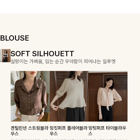
용적이며, 스트
우러져 단정하면
높은 셋트 아이
링 디테일로 다
서도 여리한 무
템이에요 :)
양한 핏을 연출
드로 입어져✨
할 수 있어 데일
리부터 여행룩까
지 멋스럽게 즐
BLOUSE
기기 좋아요 ✨
SOFT SILHOUETT
DOUBLE THE JOY
COZY ESSENTIAL
살랑이는 가벼움, 입는 순간 우아함이 피어나는 실루엣
함께할 때 더욱 완벽한, 합리적인 선택으로 채우는 즐거움
매일의 일상을 부드럽게 감싸줄 니트 컬렉션
폴딘울 골지유넥니트
칠스트라이프 카라7
푼스트라이프 카라니
필첸체크 스트링블라
쿠르디 언발뷔스티에
헨틴링클 날개티셔츠
겐틸린넨 스트링블라
밍킷퍼프 플레어블라
밍팃퍼프 타이블라우
부니트
트
우스+플레어스커트
+티셔츠+와이드팬
+치마바지SET
우스
우스
스
은은하게 더해진 울 함유
SET
츠SET
소재로 포근하면서도 가볍
[골드버튼/클래식무드🤍]
산뜻한 스트라이프 패턴과