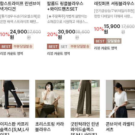
함스트라이프 린넨브이
팔롬드 링클블라우스
레킷퍼프 셔링블라우스
넥가디건
+와이드팬츠SET
[인기급상승/7부/데일리추천]
[통기성우수🧊/리오셀소재]은
[🔥주문폭주]가볍게 살랑이는
캉캉 디테일이 더해져 사랑스
은한 배색 스트라이프 패턴으
소재감으로 시원하고 여성스럽
럽고 풍성한 실루엣을 완성해
15,900
17,600
로 캐주얼하면서도 산뜻한 무
게 입어지는 블라우스+팬츠 세
주는 블라우스 🤍 가볍게 퍼지
10%
24,900
30,900
원
27,600
38,600
원
드 살려주는 니트 가디건 💛
트 🖤 허리 밴딩 디테일로 편
는 핏으로 체형을 자연스럽게
10%
20%
원
원
원
원
브이넥 라인에 슬림하게 떨어
안하면서도 자연스럽게 라인
커버해주며 여성스럽게 즐기기
지는 핏 더해져 단독으로도 여
잡아주어 꾸안꾸 무드로 멋스
좋아요 ✨
리뷰 카운트 영역
리하고 세련되게 입어져요-
럽게 완성!
리뷰 카운트 영역
리뷰 카운트 영역
이지스판 카프리
초리스트링 카라
굿핀턱라인 린넨
콘브이넥 라벨티
슬랙스[S,M,L사
블라우스
와이드슬랙스
셔츠