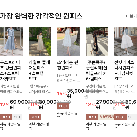
가장 완벽한 감각적인 원피스
더보기
특스트라이
리월르 플레
초밍리본 펀
[주문폭주/
젠킷레이스
프 링클원피
어원피스
칭원피스
군살삭제]젤
나시원피스
스+스트링
+스트랩
링클프리 카
+데님자켓
[🧊시원여리여
자켓SET
SET
라원피스
SET
리썸머원피스]
가볍고 시원한
[캡소매/분위기
섬세한 펀칭 디
구김이 적은 링
[소장가치UP
35,900
42,200
링클 원피스와
UP]허리 리본
테일과 리본 포
클프리 원단으로
💙]레이스가 담
15%
원
원
스트링 자켓이
스트랩이 세트로
인트가 어우러져
항상 깔끔하게
긴 플레어 라인
69,900
30,900
27,900
59,
79,400
34,300
34,000
세트로 구성되어
구성되어 여성스
사랑스러운 무드
착용 가능하며
의 나시 원피스
12%
10%
18%
20%
원
원
원
원
원
원
원
코디 고민 없이
럽고 우아한 실
를 더한 원피스
일자로 떨어지는
와 캐주얼하면서
리뷰 카운트 영
완성도 높은 스
루엣을 완성해주
🤍 여리하게 퍼
넉넉한 핏으로
트렌디한 데님
역
타일링을 연출해
는 원피스- 자연
지는 실루엣으로
군살을 완벽히
자켓의 러블리한
리뷰 카운트 영
리뷰 카운트 영
리뷰 카운트 영
리뷰 카운트 영
주는 아이템 🤍
스럽게 퍼지는
로맨틱하고 여성
커버해주는 원피
만남, 단독으로
역
역
역
역
따로 또 같이 활
플레어 라인과
스럽게 연출돼요
스에요🖤
도 스타일링이
용하기 좋아 실
깔끔한 핏이 어
✨
가능하여 활용도