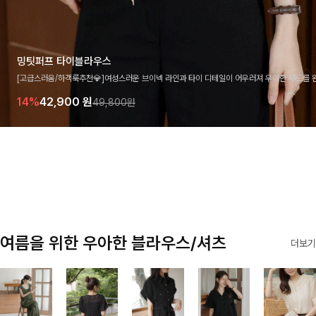
밍팃퍼프 타이블라우스
[고급스러움/하객룩추천💎]여성스러운 브이넥 라인과 타이 디테일이 어우러져 우아한 무드를 
라우스 🤍 여유로운 7부 소매로 편안하게 착용되며 데일리룩부터 출근룩, 하객룩까지 세련된
14%
42,900
원
49,800원
기 좋은 아이템이에요
여름을 위한 우아한 블라우스/셔츠
더보기