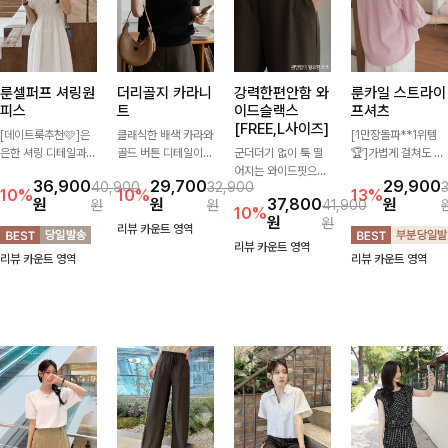
룬셀퍼프 셔링원
더리골지 카라니
강력한편안함 와
룬카일 스트라이
피스
트
이드슬랙스
프셔츠
[FREE,L사이즈]
[데이트룩추천🩷]은
클래식한 배색 카라와
[1만장돌파**1위템
은한 셔링 디테일과
골드 버튼 디테일이
군더더기 없이 툭 떨
🏆]가볍게 걸쳐도 살
퍼프 소매가 어우러져
세련된 포인트를 더해
어지는 와이드핏으로
아나는 산뜻한 컬러
36,900
29,700
29,900
40,900
32,900
사랑스러운 무드를 완
주는 니트입니다. 세
세련된 실루엣을 완성
감, 여름에 딱 맞는 코
10%
10%
13%
원
원
37,800
원
원
원
41,900
성해주는 원피스🤍
로 골지 짜임이 슬림
해주는 슬랙스입니다.
튼 셔츠❤️ 여유 있는
10%
원
원
허리 스모크 밴딩이
한 실루엣을 연출해
깔끔한 디자인과 롱한
핏과 스트라이프 패
리뷰 카운트 영역
슬림한 실루엣을 연출
단정하면서도 여성스
기장감으로 다리가 길
턴, 자연스러운 실루
리뷰 카운트 영역
리뷰 카운트 영역
리뷰 카운트 영역
해주며, 자연스럽게
러운 무드를 완성해드
어 보이고 뒷밴딩으로
엣으로 데일리 코디에
퍼지는 플레어 라인으
려요.
편안하기까지-
부담 없이 매치된답니
로 여성스럽고 편안하
다:)
게 즐기기 좋아요