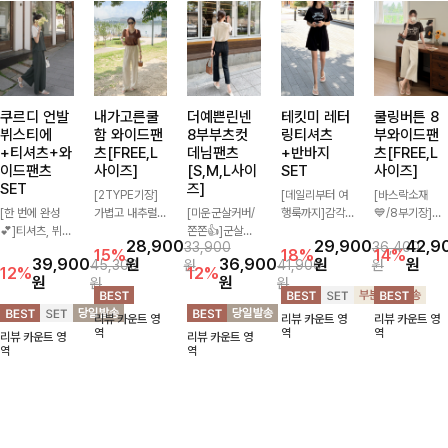
쿠르디 언발
내가고른쿨
더예쁜린넨
테킷미 레터
쿨링버튼 8
뷔스티에
함 와이드팬
8부부츠컷
링티셔츠
부와이드팬
+티셔츠+와
츠[FREE,L
데님팬츠
+반바지
츠[FREE,L
이드팬츠
사이즈]
[S,M,L사이
SET
사이즈]
SET
즈]
[2TYPE기장]
[데일리부터 여
[바스락소재
[한 번에 완성
가볍고 내추럴한
[미운군살커버/
행룩까지]감각
💙/8부기장]사
💕]티셔츠, 뷔스
소재감으로 여름
쫀쫀👍]군살을
적인 레터링 티
이드 버튼 디테
28,900
29,900
42,9
33,900
36,400
티에, 팬츠까지
시즌 시원하게
잡아주는 깔끔한
셔츠와 플레어
일이 은은한 포
15%
18%
14%
39,900
원
36,900
원
원
45,300
원
41,900
원
한 번에 구성된
즐기기 좋은 와
부츠컷 핏에 발
핏 반바지가 함
인트가 되어주는
12%
12%
원
원
원
원
실속 있는 3피
이드 팬츠! 허리
목이 드러나는
께 구성된 세트
와이드 팬츠입니
스 세트 🖤 따로
밴딩과 스트링
8부 기장으로
아이템으로, 편
다. 여유롭게 떨
리뷰 카운트 영
리뷰 카운트 영
리뷰 카운트 영
또 같이 활용하
디테일로 편안한
다리를 슬림하고
안하면서도 캐주
어지는 실루엣과
역
역
역
리뷰 카운트 영
리뷰 카운트 영
기 좋아 코디 걱
착용감을 더했으
길어보이게 만들
얼한 꾸안꾸룩을
가볍게 바스락거
역
역
정 없이 데일리
며, 여유롭게 떨
어주며 생지 소
완성해드립니다
리는 소재감으로
하게 즐기기 좋
어지는 와이드핏
재로 멋을 더한
✨🩵
시원하고 편안하
아요 ✨
이 군살을 자연
데님팬츠에요~!
게 즐기기 좋은
스럽게 커버해준
아이템-
답니다:)