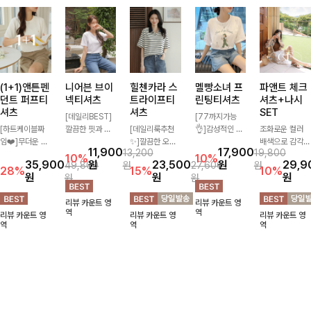
(1+1)앤튼펜
니어븐 브이
힐첸카라 스
멜빵소녀 프
파앤트 체크
던트 퍼프티
넥티셔츠
트라이프티
린팅티셔츠
셔츠+나시
셔츠
셔츠
SET
[데일리BEST]
[77까지가능
[하트케이블짜
깔끔한 핏과 디
[데일리룩추천
👌]감성적인 일
조화로운 컬러
임❤️]무더운 여
자인에 슬라브
✨]깔끔한 오픈
러스트 프린팅과
배색으로 감각적
11,900
17,900
13,200
19,800
름 사랑스러운
소재로 밋밋함
카라넥과 조화로
여유로운 오버핏
이면서 단독부터
10%
10%
35,900
원
23,500
원
29,9
49,800
원
27,600
원
낭만같은 티셔츠
없이 착용 가능
운 배색이 들어
이 만나 편안하
세트까지 활용도
28%
15%
10%
원
원
원
원
원
소재감에서 주는
하며 심플하게
간 스트라이프
면서도 캐주얼한
높게 즐기는 셔
포인트와 금장으
입어도 좋고 레
패턴으로 단정하
무드를 완성해주
츠+나시 SET!
리뷰 카운트 영
리뷰 카운트 영
로 고급스러움도
이어드해서 입어
고 캐주얼한 무
는 티셔츠! 데일
캐주얼한 감성으
역
역
리뷰 카운트 영
리뷰 카운트 영
리뷰 카운트 영
놓치지 말아요♥
도 좋은 데일리
드를 선사하는
리룩부터 꾸안꾸
로 대충 입어도
역
역
역
티셔츠에요~!
반팔 티셔츠에
룩까지 부담 없
이쁜 ITEM 💛
요:)
이 즐기기 좋아
요-