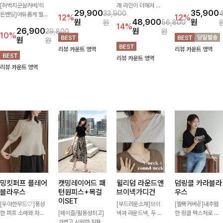
[허벅지군살커버/히
턴과 버튼 포인트가
개 라인이 더해져 다
스타일을 더한 원피
29,900
35,900
33,900
든밴딩]여유롭게 떨어
더해져 캐주얼하면서
리 라인을 더욱 길고
스! 스트링이 내장되
12%
12%
원
48,900
원
원
56,800
지는 와이드핏과 부담
도 세련된 무드를 연
슬림하게 연출해주는
어있어 여리여리한 라
14%
26,900
원
29,800
원
없는 5부 기장으로 편
출해주는 니트- 가볍
5부 데님 반바지 🤍
인을 만들어주고 넉넉
10%
원
원
안하게 즐기기 좋은
고 부드러운 착용감으
부담 없는 기장과 여
한 포켓으로 실용성까
리뷰 카운트 영역
리뷰 카운트 영역
데님 팬츠 ✨ 빈티지
로 단독은 물론 데일
유로운 핏으로 편안하
지 갖췄어요:)
리뷰 카운트 영역
한 워싱감이 더해져
리룩으로 활용하기 좋
게 착용되며 다양한
리뷰 카운트 영역
캐주얼하면서도 트렌
은 아이템!
상의와 손쉽게 매치되
디한 무드로 연출
어 데일리부터 휴가룩
까지 활용도 높게 즐
기기 좋아요 d
밍킷퍼프 플레어
캣밍레이어드 패
윌리덤 라운드앤
덤링클 카라블라
블라우스
턴원피스+목걸
브이넥가디건
우스
이SET
[우아한무드🤍]풍성
[부드러운소재]브이
[팔뚝커버✌]내추럴
한 퍼프 소매와 자연
[페이즐/활동성최고]
넥과 라운드넥, 두 가
한 링클 텍스처로 분