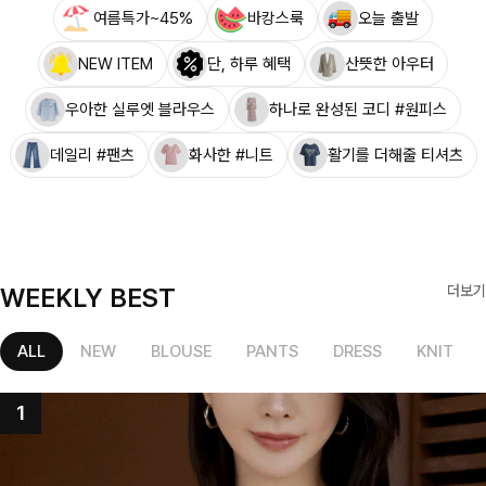
여름특가~45%
바캉스룩
오늘 출발
NEW ITEM
단, 하루 혜택
산뜻한 아우터
우아한 실루엣 블라우스
하나로 완성된 코디 #원피스
데일리 #팬츠
화사한 #니트
활기를 더해줄 티셔츠
WEEKLY BEST
더보기
ALL
NEW
BLOUSE
PANTS
DRESS
KNIT