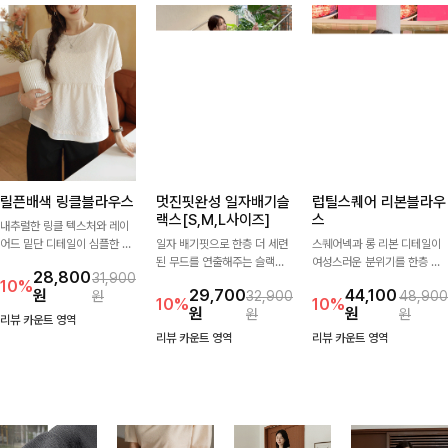
릴픈배색 링클블라우스
멋진핏완성 일자배기슬
럽틸스퀘어 리본블라우
랙스[S,M,L사이즈]
스
내추럴한 링클 텍스처와 레이
어드 밑단 디테일이 심플한 디
일자 배기핏으로 한층 더 세련
스퀘어넥과 롱 리본 디테일이
자인에 포인트를 더해주며, 가
된 무드를 연출해주는 슬랙스
여성스러운 분위기를 한층 더
28,800
31,900
볍게 툭 입기만 해도 멋스러운
입니다. 차분한 핏감과 롱한 기
해주는 블라우스입니다. 자연
10%
원
29,700
44,100
원
32,900
48,900
스타일을 완성해드려요- 여유
장으로 상의를 어떤 스타일과
스럽게 잡힌 셔링과 봉긋한 소
10%
10%
원
원
원
원
로운 핏으로 군살은 자연스럽
매치해도 멋스럽게 완성돼요.
매가 여리한 실루엣을 연출해
리뷰 카운트 영역
게 커버해주고, 편안한 착용감
특별한 날은 물론 데일리룩으
리뷰 카운트 영역
리뷰 카운트 영역
까지 더해 손이 자주 가는 데일
로도 부담 없이 즐기기 좋아요
리 아이템이랍니다🤍
🎀