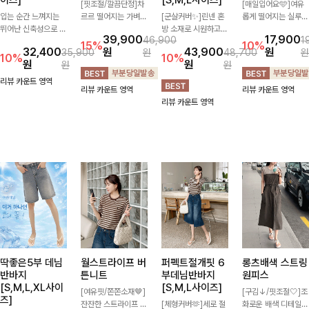
이즈]
[S,M,L사이즈]
[핏조절/깔끔단정]차
[매일입어요🩵]여유
입는 순간 느껴지는
르르 떨어지는 가벼운
[군살커버✨]린넨 혼
롭게 떨어지는 실루엣
뛰어난 신축성으로 활
소재감으로 시원하고
방 소재로 시원하고
과 깔끔한 브이넥 디
39,900
17,900
46,900
1
동량 많은 날에도 편
쾌적하게 즐기기 좋은
쾌적하게 즐기기 좋은
자인으로 데일리하게
15%
10%
32,400
원
43,900
원
35,900
원
48,700
원
안하게🌿 발목이 드
카라 블라우스- 심플
와이드 슬랙스입니다.
즐기기 좋은 티셔츠-
10%
10%
원
원
원
원
러나는 카프리 기장이
한 디자인에 클래식한
핀턱 디테일과 여유로
소매 라벨 디테일이
다리 라인을 더욱 길
카라와 버튼 디테일을
운 와이드 핏이 더해
은은한 포인트를 더해
리뷰 카운트 영역
리뷰 카운트 영역
리뷰 카운트 영역
고 산뜻하게 보여주
더해 데일리부터 오피
져 길고 멋스러운 실
심플하면서도 센스 있
리뷰 카운트 영역
며, 깔끔한 실루엣으
스룩까지 활용도 높게
루엣을 완성해드려
는 스타일을 완성해드
로 출근룩부터 데일리
입기 좋아-
요-
려요!
룩까지 활용도 높게
즐기기 좋습니다
딱좋은5부 데님
월스트라이프 버
퍼펙트절개핏 6
롱츠배색 스트링
반바지
튼니트
부데님반바지
원피스
[S,M,L,XL사이
[S,M,L사이즈]
[여유핏/쫀쫀소재🤎]
[구김↓/핏조절🤍]조
즈]
잔잔한 스트라이프 패
[체형커버🫶]세로 절
화로운 배색 디테일로