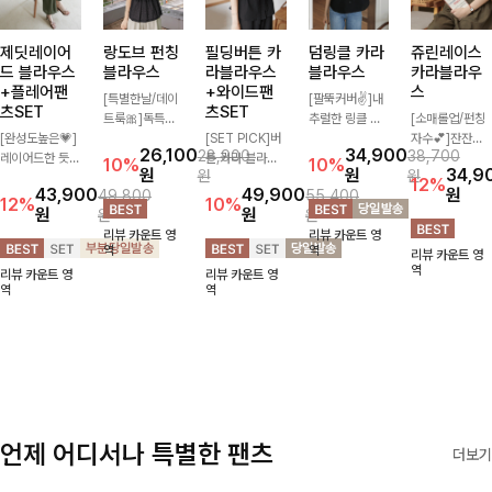
제딧레이어
랑도브 펀칭
필딩버튼 카
덤링클 카라
쥬린레이스
드 블라우스
블라우스
라블라우스
블라우스
카라블라우
+플레어팬
+와이드팬
스
[특별한날/데이
[팔뚝커버✌]내
츠SET
츠SET
트룩🎀]독특한
추럴한 링클 텍
[소매롤업/펀칭
[완성도높은💗]
펀칭 패턴으로
[SET PICK]버
스처로 분위기
자수💕]잔잔하
26,100
34,900
28,900
38,700
레이어드한 듯
시원해보이면서
튼 카라 블라우
있게 입어지는
고 고급스러운
10%
10%
원
원
34,9
원
원
자연스러운 나시
로맨틱한 무드를
스와 팬츠, 스트
블라우스🖤 브
자수 디테일이
12%
43,900
49,900
원
49,800
55,400
와 버튼 원피스
선사하는 블라우
랩까지 구성된
이넥 카라 디자
사랑스러운 블라
12%
10%
원
원
원
원
가 함께 구성된
스:) 풍성한 퍼프
활용도 높은 3
인에 여유로운
우스-페미닌하
리뷰 카운트 영
리뷰 카운트 영
세트 아이템입니
소매와 밑단 셔
종 세트 🤍 코디
소매핏 더해져
면서 여리한 무
역
역
리뷰 카운트 영
다. 코디 고민 없
링으로 스타일을
걱정 없이 한 번
여리하면서도 시
드로 즐겨지는
역
리뷰 카운트 영
리뷰 카운트 영
이 한 벌만으로
더했어요
에 완성도 있는
원한 무드로 즐
ITEM
역
역
도 내추럴하면서
스타일링을 연출
기기 좋아요-
여성스러운 썸머
할 수 있어 데일
룩 완성!
리하게 즐기기
좋아요 ✨
언제 어디서나 특별한 팬츠
더보기