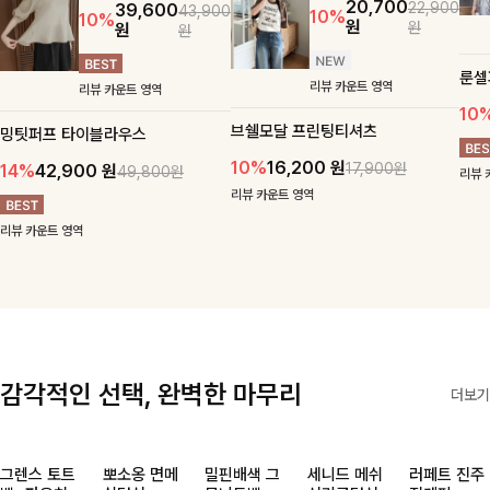
20,700
22,900
39,600
43,900
10%
10%
원
원
원
원
룬셀
리뷰 카운트 영역
리뷰 카운트 영역
10
브쉘모달 프린팅티셔츠
밍팃퍼프 타이블라우스
10%
16,200
원
17,900원
14%
42,900
원
49,800원
리뷰 
리뷰 카운트 영역
리뷰 카운트 영역
감각적인 선택, 완벽한 마무리
더보기
그렌스 토트
뽀소옹 면메
밀핀배색 그
세니드 메쉬
러페트 진주