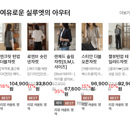
여유로운 실루엣의 아우터
더보기
엔크릿 턴업
로엔브 숏린
렌체드 슬림
스티안 더블
젤뷰턴업 테
더블자켓
넨자켓
자켓[S,M,L
오픈자켓
일러드자켓
사이즈]
[하객룩,출근룩
[세미크롭/세련
[여름아우터🧊
[클래식👑]실용
OK]턴업 레터링
된디자인]린넨
[Best아우터✨]
베스트셀러]가
성을 담은 포켓
포인트로 센스
이 블렌딩된 가
허리를 얇아보이
볍게 툭 걸쳐도
에 버튼과 소매
104,900
33,800
96,900
92,9
127,900
37,900
113,900
있게 완성된 썸
볍고 드라이한
게 만들어줄 슬
멋스러운 무드가
턴업 디테일로
18%
11%
15%
10%
원
원
67,800
원
원
원
원
104,300
원
머 자켓, 더블버
소재감으로 한여
림핏! 깔끔하고
살아나는 썸머
멋을 더했으며
35%
원
원
튼 디자인으로
름에도 부담 없
단정한 핏으로
오픈자켓✨ 백
유연한 소재로
깔끔하고 세련된
이 툭 걸치기 좋
고급스러운 분위
슬릿 디테일로
자연스러운 실루
리뷰 카운트 영
리뷰 카운트 영
리뷰 카운트 영
리뷰 카운트 영
무드가 느껴져요
은 반팔 자켓, 크
기를 연출시켜줄
착용감이 편안하
엣을 연출해주는
역
역
역
역
리뷰 카운트 영
🩶 가볍고 시원
롭에 가까운 깔
아우터로 데일리
며 깔끔한 핏과
아우터에요~!
역
한 소재감으로
끔한 기장감과
로도, 특별한 날
은은한 결감으로
여름에도 부담
단정한 테일러드
에도 걸치기 좋
데일리부터 출근
없이 툭 걸치기
카라 디테일이
답니다!
룩까지 센스 있