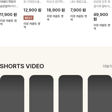
이태리 컷팅의
트 디자인으로
티브가 감각적인
나비 쉐입으로
은은한 진주 목
순은반지!
레이
심플한 POINT,
포인트가 되어주
은은하게 빛을
걸이와 팔찌가
12,900
원
18,900
원
7,900
원
어드 하기 좋은
써지컬스틸 소재
는 귀걸이- 심플
내어줄 이어링,
세트로 구성되어
11,900
원
49,900
반지에요!고급스
로 변색 걱정 없
하면서도 존재감
과하지 않은 포
한 번에 완성도
리뷰 카운트 영
리뷰 카운트 영
원
러운 컬러감과
이 데일리로 착
있는 디자인으로
역
인트가 되어줘
역
높은 스타일링을
리뷰 카운트 영
리뷰 카운트 영
디테일로 강추에
역
용하기 좋아요-
데일리룩부터 스
데일리로 착용하
연출해주는 아이
리뷰 카운트 영
역
요^^
타일리시한 포인
기 좋아요:)
템 🤍 데일리룩
역
트룩까지 다양하
부터 하객룩, 모
게 매치하기 좋
임룩까지 우아한
은 아이템💎
포인트를 더해주
며 따로 또는 함
께 다양하게 활
용하기 좋아요
✨
SHORTS VIDEO
더보기