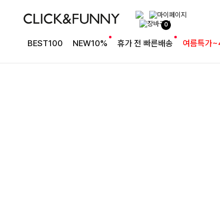
여유로운 핏의 코튼 팬츠
0
라인보정핏 절개코튼와이드팬츠[S,M,L사이즈]
BEST100
NEW10%
휴가 전 빠른배송
여름특가~