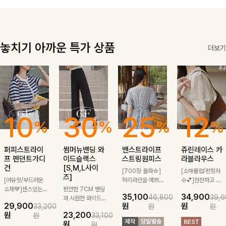
좋은 아이템!
더해져 데일리룩
게 매치돼요
은 물론 출근룩
까지 세련된 무
드로 완성해줘요
🤍
놓치기 아까운 특가 상품
더보기
10
30
25
12
%
%
%
%
퍼피스트라이
썸머뉴밴딩 와
밴스트라이프
쥬린레이스 카
프 펜던트가디
이드슬랙스
스트링원피스
라블라우스
건
[S,M,L사이
[700장 돌파☆]
[소매롤업/펀칭자
즈]
[여유핏/부드러운
허리라인을 예쁘게
수💕]잔잔하고 고
소재💙]센스있는
편안한 7CM 밴딩
잡아주는 스트링과
급스러운 자수 디
35,100
34,900
46,800
39,6
스트라이프 패턴에
과 시원한 와이드
깔끔한 스트라이프
테일이 사랑스러운
29,900
원
원
33,200
원
원
귀여운 퍼피 펜던
구김 제로 슬랙스
패턴에 링클프리!
블라우스-페미닌
원
23,200
원
33,100
트로 포인트를 선
로 여름 잡아보자 !
💙플레어지는 롱한
하면서 여리한 무
원
원