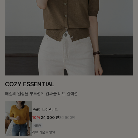
12%
69,900
원
79,400원
리뷰 카운트 영역
헨틴링클 날개티셔츠+치마바지SET
12%
29,900
원
33,900원
리뷰 카운트 영역