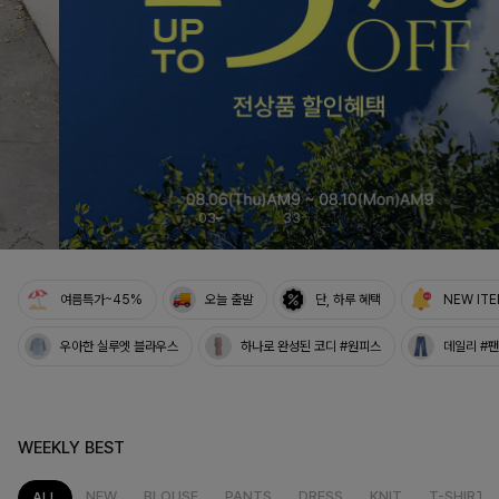
03
33
여름특가~45%
오늘 출발
단, 하루 혜택
NEW IT
우아한 실루엣 블라우스
하나로 완성된 코디 #원피스
데일리 #
WEEKLY BEST
NEW
BLOUSE
PANTS
DRESS
KNIT
T-SHIRT
ALL