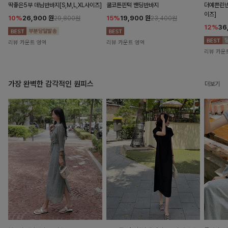
딱좋은5부 데님반바지[S,M,L,XL사이즈]
쿨코튼핀턱 밴딩반바지
더예쁜린넨
이즈]
10%
26,900
원
15%
19,900
원
29,800원
23,400원
12%
36
리뷰 카운트 영역
리뷰 카운트 영역
리뷰 카운
가장 완벽한 감각적인 원피스
더보기