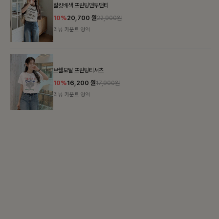
가벼운 계절감
탄탄한 소재와 깔끔한 핏, 매일 손이 가는 데일리 티셔츠
몽즐라운드 베이직티셔츠
10%
15,300
원
16,900원
리뷰 카운트 영역