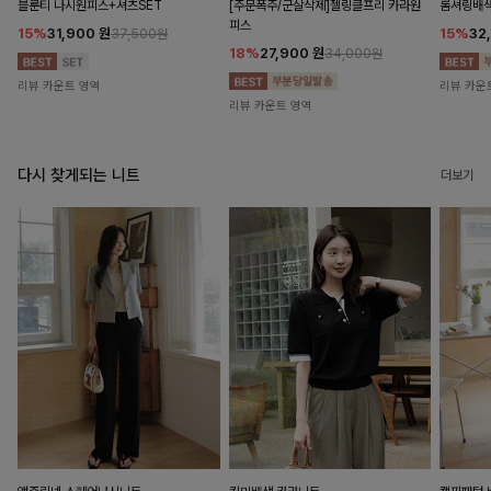
블룬티 나시원피스+셔츠SET
[주문폭주/군살삭제]젤링클프리 카라원
롬셔링배
피스
15%
31,900
원
15%
32
37,500원
18%
27,900
원
34,000원
리뷰 카운트 영역
리뷰 카운
리뷰 카운트 영역
다시 찾게되는 니트
더보기