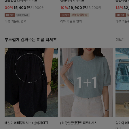
앤즌린넨 스퀘어나시니트
킹밋배색 카라니트
캘핀패턴 
30%
15,400
원
10%
29,900
원
18%
32
21,900원
33,200원
리뷰 카운트 영역
리뷰 카운트 영역
리뷰 카운
부드럽게 감싸주는 여름 티셔츠
더보기
테킷미 레터링티셔츠+반바지SET
(1+1)앤튼펜던트 퍼프티셔츠
밍디아 
SET