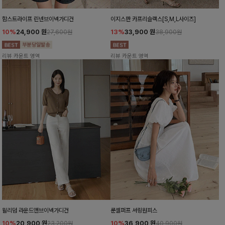
함스트라이프 린넨브이넥가디건
이지스판 카프리슬랙스[S,M,L사이즈]
10%
24,900
원
13%
33,900
원
27,600원
38,900원
리뷰 카운트 영역
리뷰 카운트 영역
윌리덤 라운드앤브이넥가디건
룬셀퍼프 셔링원피스
10%
20,900
원
10%
36,900
원
23,200원
40,900원