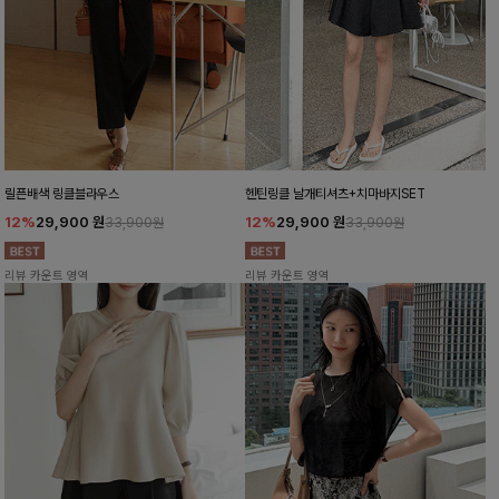
릴픈배색 링클블라우스
헨틴링클 날개티셔츠+치마바지SET
12%
29,900
원
12%
29,900
원
33,900원
33,900원
리뷰 카운트 영역
리뷰 카운트 영역