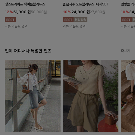
댕스트라이프 백버튼블라우스
율븐자수 도트블라우스+나시SET
덤링클 카
12%
51,900
원
10%
24,900
원
10%
34
58,900원
27,600원
리뷰 카운트 영역
리뷰 카운트 영역
리뷰 카운
언제 어디서나 특별한 팬츠
더보기