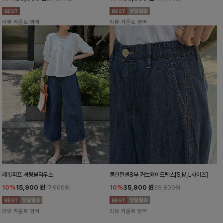
리뷰 카운트 영역
리뷰 카운트 영역
레킷퍼프 셔링블라우스
쿨한린넨8부 커브와이드팬츠[S,M,L사이즈]
10%
15,900
원
10%
35,900
원
17,600원
39,800원
리뷰 카운트 영역
리뷰 카운트 영역