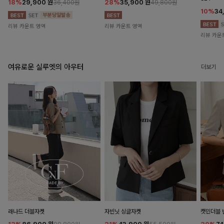
18%
29,900
원
28%
35,900
원
36,400원
49,800원
10%
34
리뷰 카운트 영역
리뷰 카운트 영역
리뷰 카운
여유로운 실루엣의 아우터
더보기
래나드 더블자켓
자빈닛 싱글자켓
캣민더블 