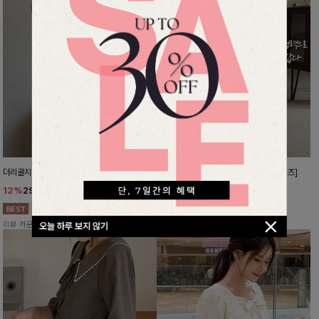
더리골지 카라니트
강력한편안함 와이드슬랙스[FREE,L사이즈]
12%
29,900
원
10%
37,800
원
33,900원
41,900원
리뷰 카운트 영역
리뷰 카운트 영역
오늘 하루 보지 않기