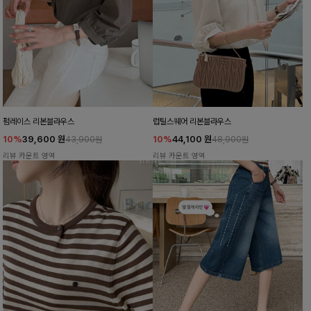
펌레이스 리본블라우스
럽틸스퀘어 리본블라우스
10%
39,600
원
10%
44,100
원
43,900원
48,900원
리뷰 카운트 영역
리뷰 카운트 영역