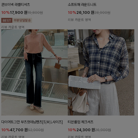
콘브이넥 라벨티셔츠
소프트해 라운드니트
10%
17,900
원
10%
26,100
원
19,800원
28,900원
리뷰 카운트 영역
리뷰 카운트 영역
다이어트그만 부츠컷데님팬츠[S,M,L사이즈]
티븐롤업 체크셔츠
10%
47,700
원
10%
24,300
원
52,900원
26,900원
리뷰 카운트 영역
리뷰 카운트 영역