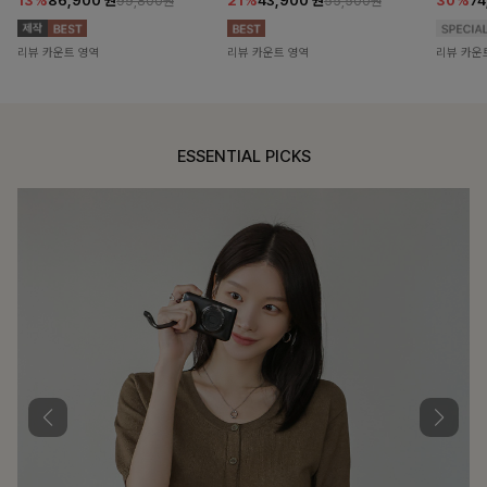
13%
86,900
원
21%
43,900
원
30%
7
99,800원
55,500원
리뷰 카운트 영역
리뷰 카운트 영역
리뷰 카운
ESSENTIAL PICKS
DOUBLE THE JOY
함께할 때 더욱 완벽한, 합리적인 선택으로 채우는 즐거움
필첸체크 스트링블라우스+플레어스커트SET
14%
42,900
원
49,800원
리뷰 카운트 영역
특스트라이프 링클원피스+스트링자켓SET