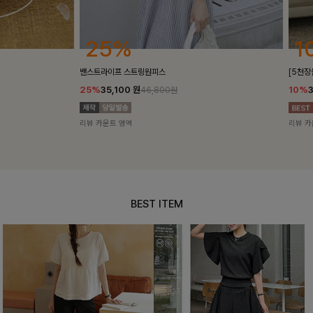
25%
10%
밴스트라이프 스트링원피스
[5천장돌파/C
25%
35,100
원
10%
34,90
46,800원
리뷰 카운트 영역
리뷰 카운트 영
BEST ITEM