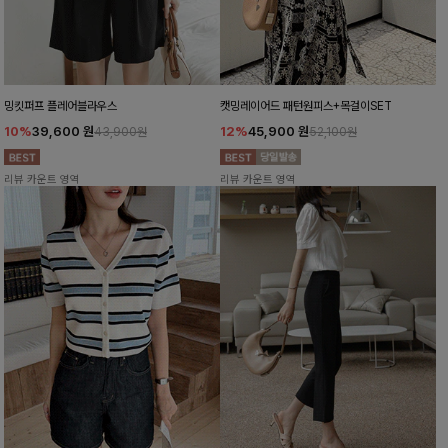
밍킷퍼프 플레어블라우스
캣밍레이어드 패턴원피스+목걸이SET
10%
39,600
원
12%
45,900
원
43,900원
52,100원
리뷰 카운트 영역
리뷰 카운트 영역