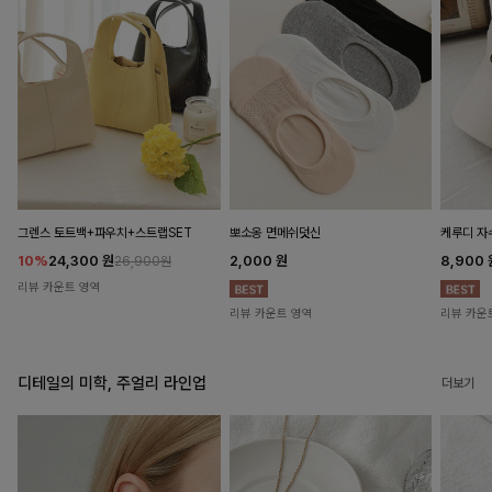
뽀소옹 면메쉬덧신
그렌스 토트백+파우치+스트랩SET
케루디 자
2,000
원
10%
24,300
원
8,900
26,900원
리뷰 카운트 영역
리뷰 카운트 영역
리뷰 카운
디테일의 미학, 주얼리 라인업
더보기