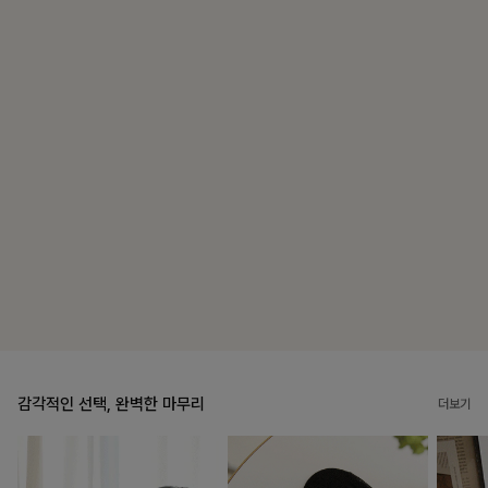
칠킷배색 프린팅맨투맨티
10%
20,700
원
22,900원
리뷰 카운트 영역
브쉘모달 프린팅티셔츠
10%
16,200
원
17,900원
리뷰 카운트 영역
감각적인 선택, 완벽한 마무리
더보기