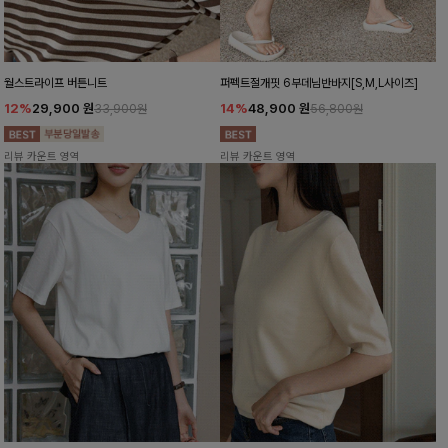
월스트라이프 버튼니트
퍼펙트절개핏 6부데님반바지[S,M,L사이즈]
12%
29,900
원
14%
48,900
원
33,900원
56,800원
리뷰 카운트 영역
리뷰 카운트 영역