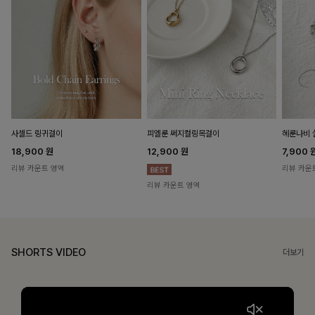
헤룬나비 
사셀드 링귀걸이
피엘룬 써지컬링목걸이
7,900
18,900
원
12,900
원
리뷰 카운
리뷰 카운트 영역
리뷰 카운트 영역
SHORTS VIDEO
더보기