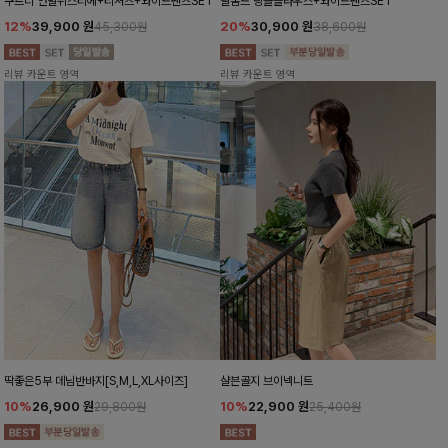
쿠르디 언발뷔스티에+티셔츠+와이드팬츠SET
팔롬드 링클블라우스+와이드팬츠SET
12%
39,900
원
20%
30,900
원
45,300원
38,600원
리뷰 카운트 영역
리뷰 카운트 영역
딱좋은5부 데님반바지[S,M,L,XL사이즈]
샬븐골지 브이넥니트
10%
26,900
원
10%
22,900
원
29,800원
25,400원