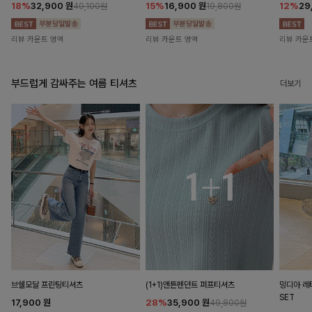
18%
32,900
원
15%
16,900
원
12%
29
40,100원
19,800원
리뷰 카운트 영역
리뷰 카운트 영역
리뷰 카운
부드럽게 감싸주는 여름 티셔츠
더보기
브쉘모달 프린팅티셔츠
(1+1)앤튼펜던트 퍼프티셔츠
밍디아 
SET
17,900
원
28%
35,900
원
49,800원