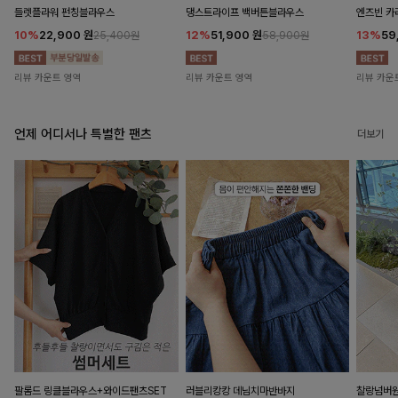
들렛플라워 펀칭블라우스
댕스트라이프 백버튼블라우스
엔즈빈 카
10%
22,900
원
12%
51,900
원
13%
59
25,400원
58,900원
리뷰 카운트 영역
리뷰 카운트 영역
리뷰 카운
언제 어디서나 특별한 팬츠
더보기
팔롬드 링클블라우스+와이드팬츠SET
러블리캉캉 데님치마반바지
찰랑넘버원