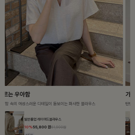
가벼운 계절감
탄탄한 소재와 깔끔한 핏, 매일 손이 가는 데일리 티셔츠
톡애플 배색티셔츠
10%
15,900
원
17,600원