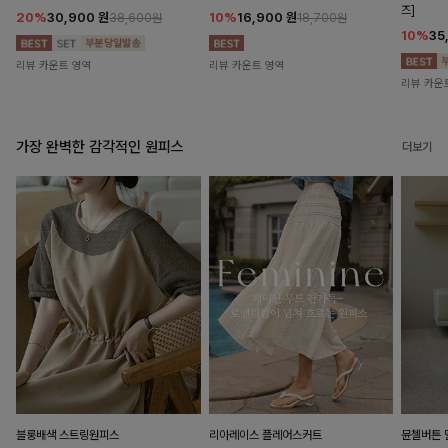
즈]
20%
30,900
원
10%
16,900
원
38,600원
18,700원
10%
35
리뷰 카운트 영역
리뷰 카운트 영역
리뷰 카운
가장 완벽한 감각적인 원피스
더보기
블룽배색 스트링원피스
리아레이스 플레어스커트
뮨첼버튼 