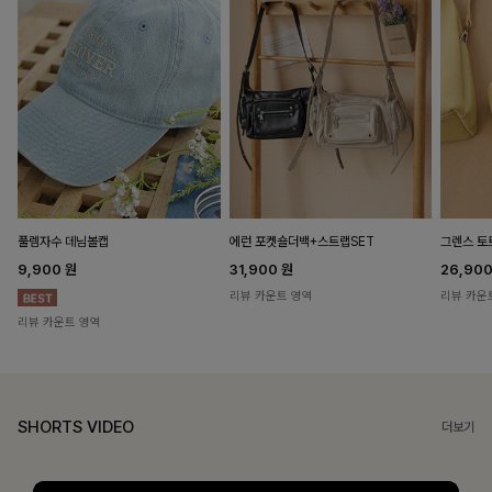
풀렘자수 데님볼캡
에런 포켓숄더백+스트랩SET
그렌스 토
9,900
원
31,900
원
26,90
리뷰 카운트 영역
리뷰 카운
리뷰 카운트 영역
SHORTS VIDEO
더보기