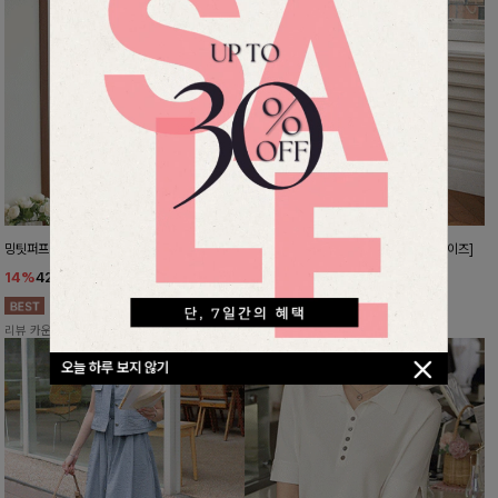
밍팃퍼프 타이블라우스
숏중롱골라입을 인생슬랙스[S,M,L,XL사이즈]
14%
42,900
원
10%
32,900
원
49,800원
36,500원
리뷰 카운트 영역
리뷰 카운트 영역
오늘 하루 보지 않기