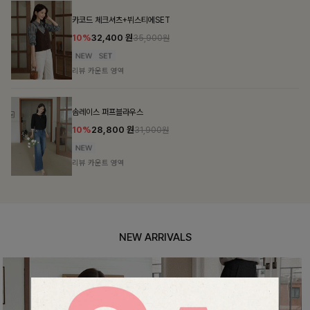
폴딘울 골지유넥니트
26,900
원
리뷰 카운트 영역
셀드펜던트 7부니트
10%
25,800
원
28,600원
리뷰 카운트 영역
NEW ARRIVALS