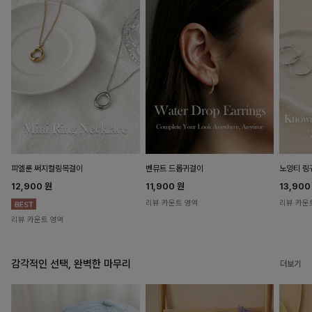
피엘룬 써지컬링목걸이
벤뮤트 드롭귀걸이
노잉티 링
12,900
원
11,900
원
13,90
리뷰 카운트 영역
리뷰 카운
리뷰 카운트 영역
감각적인 선택, 완벽한 마무리
더보기