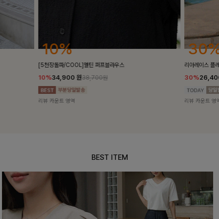
30%
18
리아레이스 플레어스커트
켄픈배색 스
30%
26,400
원
18%
28,
37,700원
리뷰 카운트 영역
리뷰 카운트 
BEST ITEM