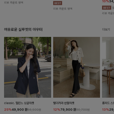
10%
34
리뷰 카운트 영역
리뷰 카운트 영역
리뷰 카운
여유로운 실루엣의 아우터
더보기
classic. 헬린느 싱글자켓
탤더카라 반팔자켓
롬피드 
25%
49,900
원
12%
79,900
원
13%
29
66,500원
90,700원