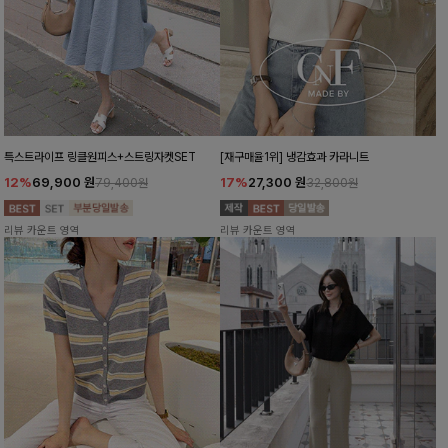
특스트라이프 링클원피스+스트링자켓SET
[재구매율1위] 냉감효과 카라니트
12%
69,900
원
17%
27,300
원
79,400원
32,800원
리뷰 카운트 영역
리뷰 카운트 영역