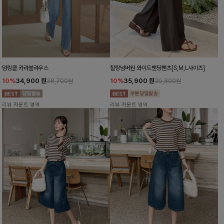
덤링클 카라블라우스
찰랑넘버원 와이드밴딩팬츠[S,M,L사이즈]
10%
34,900
원
10%
35,900
원
38,700원
39,800원
리뷰 카운트 영역
리뷰 카운트 영역