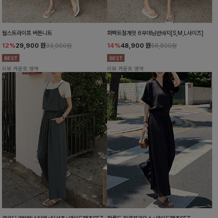
월스트라이프 버튼니트
퍼펙트절개핏 6부데님반바지[S,M,L사이즈]
12%
29,900
원
14%
48,900
원
33,900원
56,800원
리뷰 카운트 영역
리뷰 카운트 영역