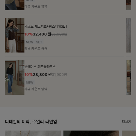
리뷰 카운트 영역
브쉘모달 프린팅티셔츠
17,900
원
리뷰 카운트 영역
몽즐라운드 베이직티셔츠
16,900
원
리뷰 카운트 영역
디테일의 미학, 주얼리 라인업
더보기