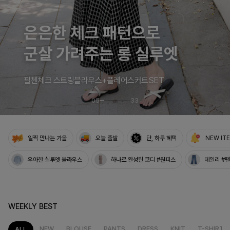
특별한 날을 빛내는
하객룩의 정석
로즐리본 러플블라우스
06
33
일찍 만나는 가을
오늘 출발
단, 하루 혜택
NEW IT
우아한 실루엣 블라우스
하나로 완성된 코디 #원피스
데일리 #
WEEKLY BEST
NEW
BLOUSE
PANTS
DRESS
KNIT
T-SHIRT
ALL