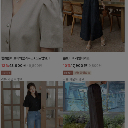
폴릿핀턱 브이넥블라우스+스트랩SET
콘브이넥 라벨티셔츠
12%
43,900
원
10%
17,900
원
49,800원
19,800원
리뷰 카운트 영역
리뷰 카운트 영역