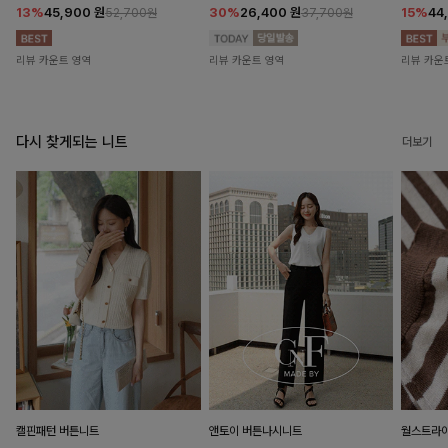
13%
45,900
원
30%
26,400
원
15%
44
52,700원
37,700원
리뷰 카운트 영역
리뷰 카운트 영역
리뷰 카운
다시 찾게되는 니트
더보기
캘핀패턴 버튼니트
앤토이 버튼나시니트
월스트라