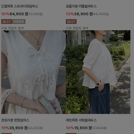
딘젤퍼프 스트라이프원피스
로즐리본 러플블라우스
10%
64,900
원
13%
38,900
원
72,100원
44,700원
리뷰 카운트 영역
리뷰 카운트 영역
초밍리본 펀칭원피스
레킷퍼프 셔링블라우스
15%
35,900
원
10%
15,900
원
42,200원
17,600원