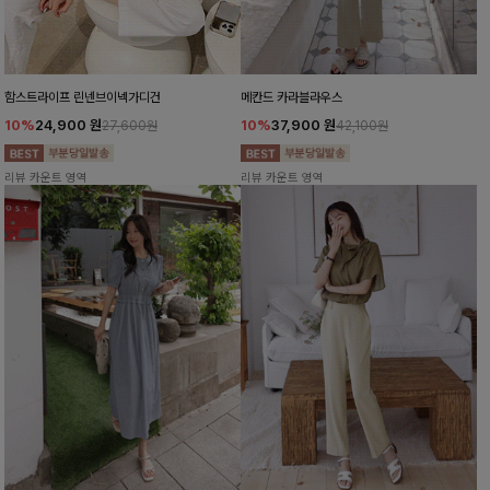
함스트라이프 린넨브이넥가디건
메칸드 카라블라우스
10%
24,900
원
10%
37,900
원
27,600원
42,100원
리뷰 카운트 영역
리뷰 카운트 영역