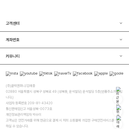
고객센터
계좌번호
커뮤니티
(주)클릭앤퍼니/김예중
02880 서울특별시 성북구 성북로 49 (성북동, 운석빌딩) 운석빌딩 5층(반품주소가 아닙
니다.)
사업자 등록번호 209-81-43420
통신판매업신고 서울성북-0073호
개인정보관리책임자 박수미
고객님은 안전거래를 위해 현금으로 결제 시 저희 소핑몰에 가입한 구매안전서비스를 이용
하실 수 있습니다.