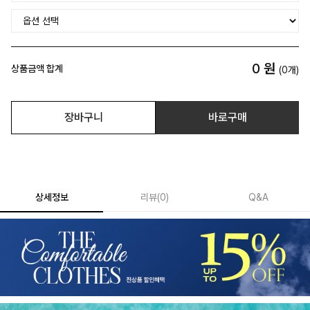
0
원
상품금액 합계
(
0
개)
장바구니
바로구매
상세정보
리뷰
(
0
)
Q&A