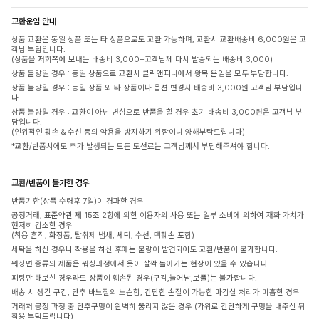
교환운임 안내
상품 교환은 동일 상품 또는 타 상품으로도 교환 가능하며, 교환시 교환배송비 6,000원은 고
객님 부담입니다.
(상품을 저희쪽에 보내는 배송비 3,000+고객님께 다시 발송되는 배송비 3,000)
상품 불량일 경우 : 동일 상품으로 교환시 클릭앤퍼니에서 왕복 운임을 모두 부담합니다.
상품 불량일 경우 : 동일 상품 외 타 상품이나 옵션 변경시 배송비 3,000원 고객님 부담입니
다.
상품 불량일 경우 : 교환이 아닌 변심으로 반품을 할 경우 초기 배송비 3,000원은 고객님 부
담입니다.
(인위적인 훼손 & 수선 등의 악용을 방지하기 위함이니 양해부탁드립니다)
*교환/반품시에도 추가 발생되는 모든 도선료는 고객님께서 부담해주셔야 합니다.
교환/반품이 불가한 경우
반품기한(상품 수령후 7일)이 경과한 경우
공정거래, 표준약관 제 15조 2항에 의한 이용자의 사용 또는 일부 소비에 의하여 재화 가치가
현저히 감소한 경우
(착용 흔적, 화장품, 탈취제 냄새, 세탁, 수선, 택훼손 포함)
세탁을 하신 경우나 착용을 하신 후에는 불량이 발견되어도 교환/반품이 불가합니다.
워싱면 종류의 제품은 워싱과정에서 옷이 살짝 돌아가는 현상이 있을 수 있습니다.
피팅만 해보신 경우라도 상품이 훼손된 경우(구김,늘어남,보풀)는 불가합니다.
배송 시 생긴 구김, 단추 바느질의 느슨함, 간단한 손질이 가능한 마감실 처리가 미흡한 경우
거래처 공정 과정 중 단추구멍이 완벽히 뚫리지 않은 경우 (가위로 간단하게 구멍을 내주신 뒤
착용 부탁드립니다)