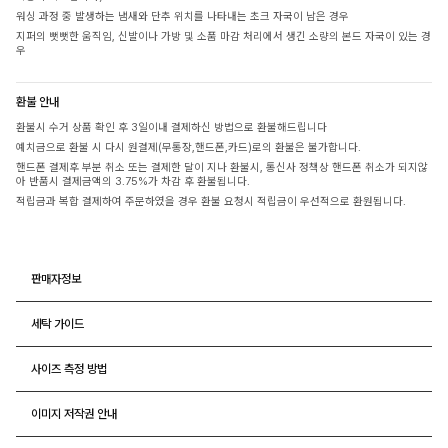
워싱 과정 중 발생하는 냄새와 단추 위치를 나타내는 초크 자국이 남은 경우
지퍼의 뻣뻣한 움직임, 신발이나 가방 및 소품 마감 처리에서 생긴 소량의 본드 자국이 있는 경
우
환불 안내
환불시 수거 상품 확인 후 3일이내 결제하신 방법으로 환불해드립니다
예치금으로 환불 시 다시 원결제(무통장,핸드폰,카드)로의 환불은 불가합니다.
핸드폰 결제후 부분 취소 또는 결제한 달이 지나 환불시, 통신사 정책상 핸드폰 취소가 되지않
아 반품시 결제금액의 3.75%가 차감 후 환불됩니다.
적립금과 복합 결제하여 주문하였을 경우 환불 요청시 적립금이 우선적으로 환원됩니다.
판매자정보
세탁 가이드
사이즈 측정 방법
이미지 저작권 안내