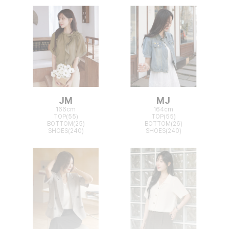
JM
MJ
166cm
164cm
TOP(55)
TOP(55)
BOTTOM(25)
BOTTOM(26)
SHOES(240)
SHOES(240)