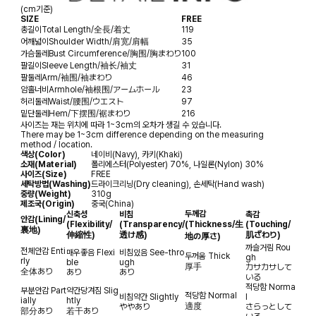
(cm기준)
SIZE
FREE
총길이
Total Length/全長/着丈
119
어깨넓이
Shoulder Width/肩宽/肩幅
35
가슴둘레
Bust Circumference/胸围/胸まわり
100
팔길이
Sleeve Length/袖长/袖丈
31
팔둘레
Arm/袖围/袖まわり
46
암홀너비
Armhole/袖根围/アームホール
23
허리둘레
Waist/腰围/ウエスト
97
밑단둘레
Hem/下摆围/裾まわり
216
사이즈는 재는 위치에 따라 1~3cm의 오차가 생길 수 있습니다.
There may be 1~3cm difference depending on the measuring
method / location.
색상(Color)
네이비(Navy), 카키(Khaki)
소재(Material)
폴리에스터(Polyester) 70%, 나일론(Nylon) 30%
사이즈(Size)
FREE
세탁방법(Washing)
드라이크리닝(Dry cleaning), 손세탁(Hand wash)
중량(Weight)
310g
제조국(Origin)
중국(China)
두께감
신축성
비침
촉감
안감
(Lining/
(Flexibility/
(Transparency/
(Thickness/生
(Touching/
裏地)
伸縮性)
透け感)
肌ざわり)
地の厚さ)
까슬거림
Rou
전체안감
Enti
매우좋음
Flexi
비침있음
See-thro
두꺼움
Thick
gh
rly
ble
ugh
厚手
カサカサして
全体あり
あり
あり
いる
적당함
Norma
부분안감
Part
약간당겨짐
Slig
적당함
Normal
비침약간
Slightly
l
ially
htly
適度
ややあり
さらっとして
部分あり
若干あり