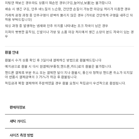
피팅만 해보신 경우라도 상품이 훼손된 경우(구김,늘어남,보풀)는 불가합니다.
배송 시 생긴 구김, 단추 바느질의 느슨함, 간단한 손질이 가능한 마감실 처리가 미흡한 경우
거래처 공정 과정 중 단추구멍이 완벽히 뚫리지 않은 경우 (가위로 간단하게 구멍을 내주신 뒤
착용 부탁드립니다)
워싱 과정 중 발생하는 냄새와 단추 위치를 나타내는 초크 자국이 남은 경우
지퍼의 뻣뻣한 움직임, 신발이나 가방 및 소품 마감 처리에서 생긴 소량의 본드 자국이 있는 경
우
환불 안내
환불시 수거 상품 확인 후 3일이내 결제하신 방법으로 환불해드립니다
예치금으로 환불 시 다시 원결제(무통장,핸드폰,카드)로의 환불은 불가합니다.
핸드폰 결제후 부분 취소 또는 결제한 달이 지나 환불시, 통신사 정책상 핸드폰 취소가 되지않
아 반품시 결제금액의 3.75%가 차감 후 환불됩니다.
적립금과 복합 결제하여 주문하였을 경우 환불 요청시 적립금이 우선적으로 환원됩니다.
판매자정보
세탁 가이드
사이즈 측정 방법