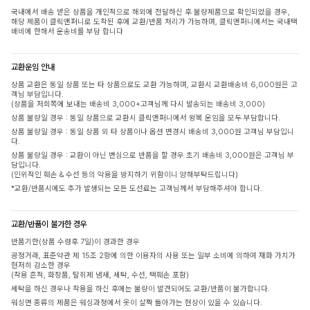
국내에서 배송 받은 상품을 개인적으로 해외에 전달하신 후 불량제품으로 확인되었을 경우,
해당 제품이 클릭앤퍼니로 도착된 후에 교환/반품 처리가 가능하며, 클릭앤퍼니에서는 국내택
배비에 한해서 운송비를 부담 합니다
교환운임 안내
상품 교환은 동일 상품 또는 타 상품으로도 교환 가능하며, 교환시 교환배송비 6,000원은 고
객님 부담입니다.
(상품을 저희쪽에 보내는 배송비 3,000+고객님께 다시 발송되는 배송비 3,000)
상품 불량일 경우 : 동일 상품으로 교환시 클릭앤퍼니에서 왕복 운임을 모두 부담합니다.
상품 불량일 경우 : 동일 상품 외 타 상품이나 옵션 변경시 배송비 3,000원 고객님 부담입니
다.
상품 불량일 경우 : 교환이 아닌 변심으로 반품을 할 경우 초기 배송비 3,000원은 고객님 부
담입니다.
(인위적인 훼손 & 수선 등의 악용을 방지하기 위함이니 양해부탁드립니다)
*교환/반품시에도 추가 발생되는 모든 도선료는 고객님께서 부담해주셔야 합니다.
교환/반품이 불가한 경우
반품기한(상품 수령후 7일)이 경과한 경우
공정거래, 표준약관 제 15조 2항에 의한 이용자의 사용 또는 일부 소비에 의하여 재화 가치가
현저히 감소한 경우
(착용 흔적, 화장품, 탈취제 냄새, 세탁, 수선, 택훼손 포함)
세탁을 하신 경우나 착용을 하신 후에는 불량이 발견되어도 교환/반품이 불가합니다.
워싱면 종류의 제품은 워싱과정에서 옷이 살짝 돌아가는 현상이 있을 수 있습니다.