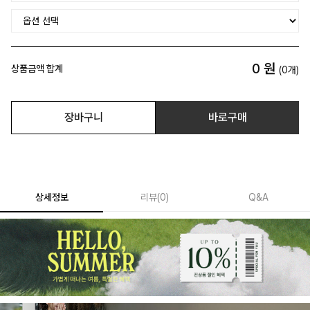
0
원
상품금액 합계
(
0
개)
장바구니
바로구매
상세정보
리뷰
(
0
)
Q&A