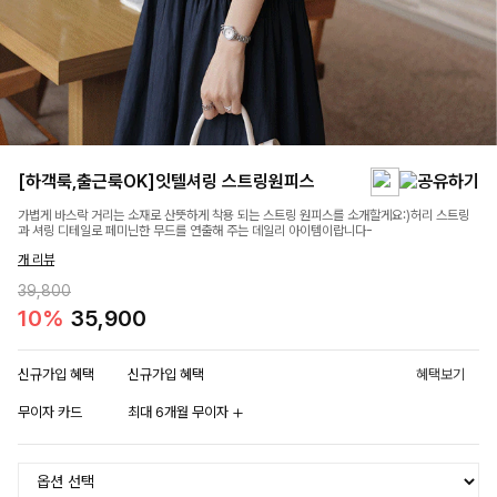
[하객룩,출근룩OK]잇텔셔링 스트링원피스
가볍게 바스락 거리는 소재로 산뜻하게 착용 되는 스트링 원피스를 소개할게요:)허리 스트링
과 셔링 디테일로 페미닌한 무드를 연출해 주는 데일리 아이템이랍니다-
개 리뷰
39,800
10%
35,900
신규가입 혜택
신규가입 혜택
혜택보기
무이자 카드
최대 6개월 무이자