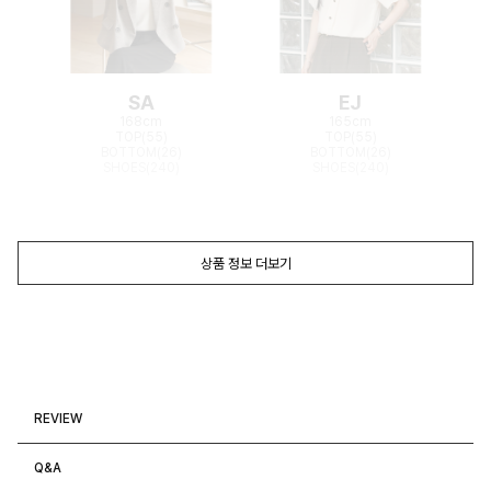
SA
EJ
168cm
165cm
TOP(55)
TOP(55)
BOTTOM(26)
BOTTOM(26)
SHOES(240)
SHOES(240)
상품 정보 더보기
REVIEW
Q&A