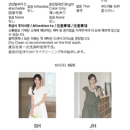
いる
안감탈부착
D
밝은칼라만
Bright
얇음
Thin
부드러움
Soft
없음
Inflexible
etachable
Color Only
なし
薄手
柔らかい
脱着可能
薄い色あり
없음
None
없음
None
なし
なし
취급시 주의사항 / Attention to / 注意事项 / 注意事項
상품별로 기재된 소재에 해당하는 세탁 및 관리법을 지켜주셔야 더 오래 예쁘게 입으실
수 있습니다.
클릭앤퍼니 모든 의류는 첫 세탁은 드라이크리닝을 권장합니다.
Dry Clean is recommended on the first wash.
建议在第一次洗涤时使用干洗。
最初の洗浄ではドライクリーニングをお勧めします。
MODEL
SIZE
SH
JH