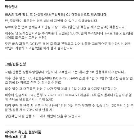
배송안내
배송은 입금 확인 후 2~3일 이내(주말제외) CJ 대한통운으로 발송됩니다.
단, 주문량이 폭주하는 경우 배송이 지연될 수 있으니 양해바랍니다.
무료배송은 순수 결제금액 6만원 이상 구매시(할인 및 적립금 제외한 금액) 적용됩니다.
제주도 및 도서산간지역은 추가배송비(도선료) 3,000원이 부과됩니다. (무료배송,교환/반품
시에도 도선료는 고객님 부담)
모든 배송 과정은 CCTV로 촬영 후 출고 진행되고 있어 상품을 고의적으로 훼손하시는 경우
확인이 가능하며 교환/반품 처리 절대 불가합니다.
교환/반품 신청
교환/반품은 상품수령일부터 7일 이내 고객센터 또는 게시판으로 신청해주셔야 합니다.
회수 접수 방법 : CJ대한통운택배(1588-1255)ARS 연결 후 1번 ▷ 1번 ▷ 받으신 운송장 번
호 등록 ▷ 착불로 선택 ▷ 회수접수 완료
회수 접수 후 대한통운 담당 기사가 주말 제외 1-2일 이내에 회수지로 방문합니다.
배송비 입금계좌 : 국민은행 512637-01-001048 / 예금주 : (주)클릭앤퍼니 (입금자명 옆
에 휴대폰 뒷번호 4자리 기재 요청)
대량 구매 후 반품 시 반품 수거 비용이 1만원 이상 추가 부과될 수 있습니다. (30만원 이상 주
문건/상품 개수 70% 이상 반품 시)
상습적인 대량 반품 시 구매에 제한이 있을 수 있습니다.
해외에서 확인된 불량제품
반품/교환 안내