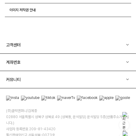
이미지 저작권 안내
고객센터
계좌번호
커뮤니티
(주)클릭앤퍼니/김예중
02880 서울특별시 성북구 성북로 49 (성북동, 운석빌딩) 운석빌딩 5층(반품주소가 아닙
니다.)
사업자 등록번호 209-81-43420
통신판매업신고 서울성북-0073호