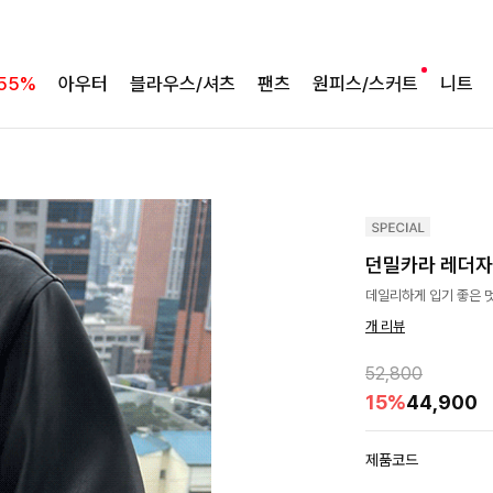
55%
아우터
블라우스/셔츠
팬츠
원피스/스커트
니트
던밀카라 레더
데일리하게 입기 좋은 
개 리뷰
52,800
15%
44,900
제품코드