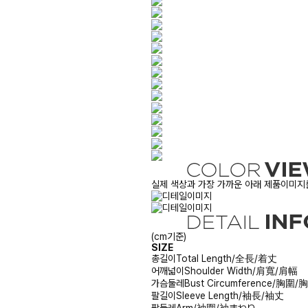
실제 색상과 가장 가까운 아래 제품이미지를
(cm기준)
SIZE
총길이
Total Length/全長/着丈
어깨넓이
Shoulder Width/肩寬/肩幅
가슴둘레
Bust Circumference/胸圍
팔길이
Sleeve Length/袖長/袖丈