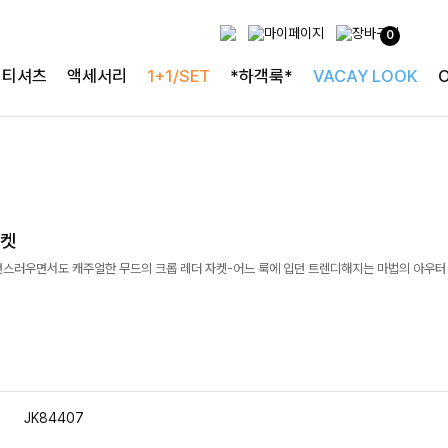
0
티셔츠
액세서리
1+1/SET
*하객룩*
VACAY LOOK
자켓
멋스러우면서도 캐주얼한 무드의 크롭 레더 자켓-어느 룩에 입던 트렌디해지는 마법의 아우터 ;
JK84407