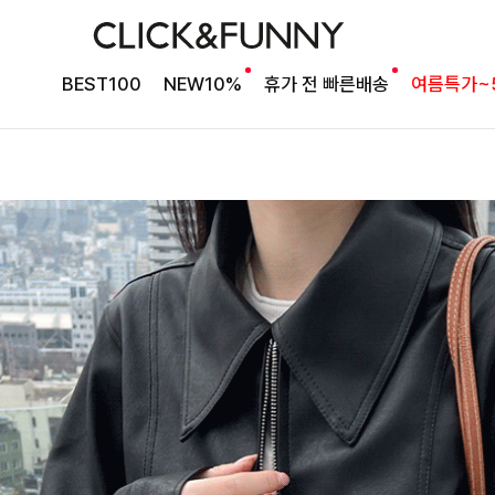
BEST100
NEW10%
휴가 전 빠른배송
여름특가~