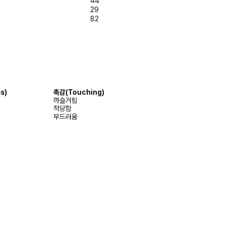
44
29
82
s)
촉감
(Touching)
까슬거림
적당함
부드러움