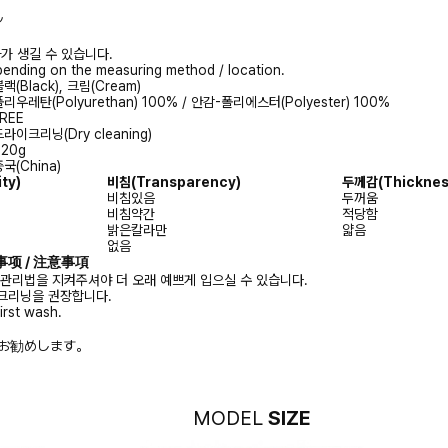
ル
가 생길 수 있습니다.
ending on the measuring method / location.
랙(Black), 크림(Cream)
리우레탄(Polyurethan) 100% / 안감-폴리에스터(Polyester) 100%
REE
라이크리닝(Dry cleaning)
620g
국(China)
ity)
비침
(Transparency)
두께감
(Thicknes
비침있음
두꺼움
비침약간
적당함
밝은칼라만
얇음
없음
注意事项 / 注意事項
 관리법을 지켜주셔야 더 오래 예쁘게 입으실 수 있습니다.
크리닝을 권장합니다.
irst wash.
お勧めします。
MODEL
SIZE