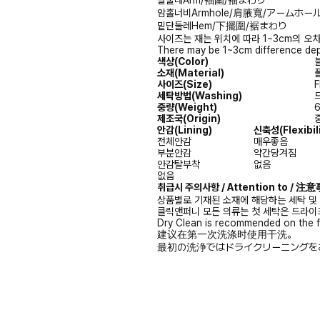
팔둘레
Arm/袖圍/袖まわり
암홀너비
Armhole/肩腋寬/アームホー
밑단둘레
Hem/下擺圍/裾まわり
사이즈는 재는 위치에 따라 1~3cm의 오차
There may be 1~3cm difference dep
색상(Color)
블
소재(Material)
폴
사이즈(Size)
F
세탁방법(Washing)
드
중량(Weight)
제조국(Origin)
중
안감
(Lining)
신축성
(Flexibil
전체안감
매우좋음
부분안감
약간당겨짐
안감탈부착
없음
없음
취급시 주의사항 / Attention to / 
상품별로 기재된 소재에 해당하는 세탁 및
클릭앤퍼니 모든 의류는 첫 세탁은 드라이
Dry Clean is recommended on the f
建议在第一次洗涤时使用干洗。
最初の洗浄ではドライクリーニングを