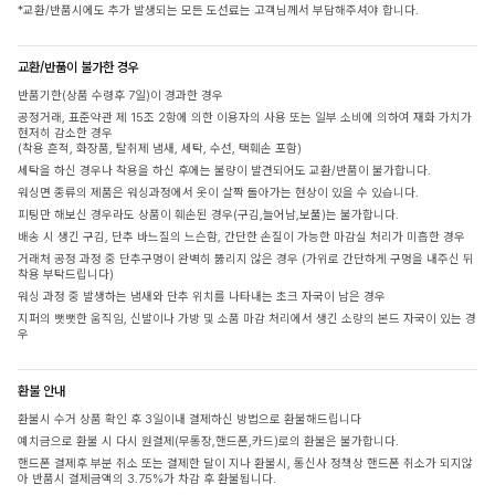
*교환/반품시에도 추가 발생되는 모든 도선료는 고객님께서 부담해주셔야 합니다.
교환/반품이 불가한 경우
반품기한(상품 수령후 7일)이 경과한 경우
공정거래, 표준약관 제 15조 2항에 의한 이용자의 사용 또는 일부 소비에 의하여 재화 가치가
현저히 감소한 경우
(착용 흔적, 화장품, 탈취제 냄새, 세탁, 수선, 택훼손 포함)
세탁을 하신 경우나 착용을 하신 후에는 불량이 발견되어도 교환/반품이 불가합니다.
워싱면 종류의 제품은 워싱과정에서 옷이 살짝 돌아가는 현상이 있을 수 있습니다.
피팅만 해보신 경우라도 상품이 훼손된 경우(구김,늘어남,보풀)는 불가합니다.
배송 시 생긴 구김, 단추 바느질의 느슨함, 간단한 손질이 가능한 마감실 처리가 미흡한 경우
거래처 공정 과정 중 단추구멍이 완벽히 뚫리지 않은 경우 (가위로 간단하게 구멍을 내주신 뒤
착용 부탁드립니다)
워싱 과정 중 발생하는 냄새와 단추 위치를 나타내는 초크 자국이 남은 경우
지퍼의 뻣뻣한 움직임, 신발이나 가방 및 소품 마감 처리에서 생긴 소량의 본드 자국이 있는 경
우
환불 안내
환불시 수거 상품 확인 후 3일이내 결제하신 방법으로 환불해드립니다
예치금으로 환불 시 다시 원결제(무통장,핸드폰,카드)로의 환불은 불가합니다.
핸드폰 결제후 부분 취소 또는 결제한 달이 지나 환불시, 통신사 정책상 핸드폰 취소가 되지않
아 반품시 결제금액의 3.75%가 차감 후 환불됩니다.