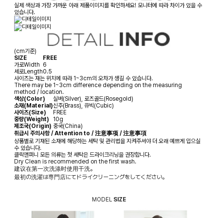
실제 색상과 가장 가까운 아래 제품이미지를 확인하세요! 모니터에 따라 차이가 있을 수
있습니다.
(cm기준)
SIZE
FREE
가로
Width
6
세로
Length
0.5
사이즈는 재는 위치에 따라 1~3cm의 오차가 생길 수 있습니다.
There may be 1~3cm difference depending on the measuring
method / location.
색상(Color)
실버(Silver), 로즈골드(Rosegold)
소재(Material)
신주(Brass), 큐빅(Cubic)
사이즈(Size)
FREE
중량(Weight)
10g
제조국(Origin)
중국(China)
취급시 주의사항 / Attention to / 注意事项 / 注意事項
상품별로 기재된 소재에 해당하는 세탁 및 관리법을 지켜주셔야 더 오래 예쁘게 입으실
수 있습니다.
클릭앤퍼니 모든 의류는 첫 세탁은 드라이크리닝을 권장합니다.
Dry Clean is recommended on the first wash.
建议在第一次洗涤时使用干洗。
最初の洗濯は専門店にてドライクリーニングをしてください。
MODEL
SIZE