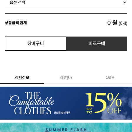
0
원
상품금액 합계
(
0
개)
장바구니
바로구매
상세정보
리뷰
(
0
)
Q&A