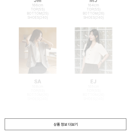
JM
MJ
166cm
164cm
TOP(55)
TOP(55)
BOTTOM(25)
BOTTOM(26)
SHOES(240)
SHOES(240)
SA
EJ
168cm
165cm
TOP(55)
TOP(55)
BOTTOM(26)
BOTTOM(26)
SHOES(240)
SHOES(240)
상품 정보 더보기