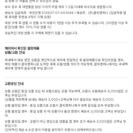
호 등록 ▷ 착불로 선택 ▷ 회수접수 완료
회수 접수 후 대한통운 담당 기사가 주말 제외 1-2일 이내에 회수지로 방문합니다.
배송비 입금계좌 : 국민은행 512637-01-001048 / 예금주 : (주)클릭앤퍼니 (입금자명 옆
에 휴대폰 뒷번호 4자리 기재 요청)
대량 구매 후 반품 시 반품 수거 비용이 1만원 이상 추가 부과될 수 있습니다. (30만원 이상 주
문건/상품 개수 70% 이상 반품 시)
상습적인 대량 반품 시 구매에 제한이 있을 수 있습니다.
해외에서 확인된 불량제품
반품/교환 안내
국내에서 배송 받은 상품을 개인적으로 해외에 전달하신 후 불량제품으로 확인되었을 경우,
해당 제품이 클릭앤퍼니로 도착된 후에 교환/반품 처리가 가능하며, 클릭앤퍼니에서는 국내택
배비에 한해서 운송비를 부담 합니다
교환운임 안내
상품 교환은 동일 상품 또는 타 상품으로도 교환 가능하며, 교환시 교환배송비 6,000원은 고
객님 부담입니다.
(상품을 저희쪽에 보내는 배송비 3,000+고객님께 다시 발송되는 배송비 3,000)
상품 불량일 경우 : 동일 상품으로 교환시 클릭앤퍼니에서 왕복 운임을 모두 부담합니다.
상품 불량일 경우 : 동일 상품 외 타 상품이나 옵션 변경시 배송비 3,000원 고객님 부담입니
다.
상품 불량일 경우 : 교환이 아닌 변심으로 반품을 할 경우 초기 배송비 3,000원은 고객님 부
담입니다.
(인위적인 훼손 & 수선 등의 악용을 방지하기 위함이니 양해부탁드립니다)