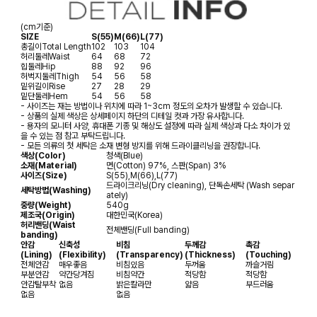
(cm기준)
SIZE
S(55)
M(66)
L(77)
총길이
Total Length
102
103
104
허리둘레
Waist
64
68
72
힙둘레
Hip
88
92
96
허벅지둘레
Thigh
54
56
58
밑위길이
Rise
27
28
29
밑단둘레
Hem
54
56
58
- 사이즈는 재는 방법이나 위치에 따라 1~3cm 정도의 오차가 발생할 수 있습니다.
- 상품의 실제 색상은 상세페이지 하단의 디테일 컷과 가장 유사합니다.
- 용자의 모니터 사양, 휴대폰 기종 및 해상도 설정에 따라 실제 색상과 다소 차이가 있
을 수 있는 점 참고 부탁드립니다.
- 모든 의류의 첫 세탁은 소재 변형 방지를 위해 드라이클리닝을 권장합니다.
색상(Color)
청색(Blue)
소재(Material)
면(Cotton) 97%, 스판(Span) 3%
사이즈(Size)
S(55),M(66),L(77)
드라이크리닝(Dry cleaning), 단독손세탁 (Wash separ
세탁방법(Washing)
ately)
중량(Weight)
540g
제조국(Origin)
대한민국(Korea)
허리밴딩(Waist
전체밴딩(Full banding)
banding)
안감
신축성
비침
두께감
촉감
(Lining)
(Flexibility)
(Transparency)
(Thickness)
(Touching)
전체안감
매우좋음
비침있음
두꺼움
까슬거림
부분안감
약간당겨짐
비침약간
적당함
적당함
안감탈부착
없음
밝은칼라만
얇음
부드러움
없음
없음