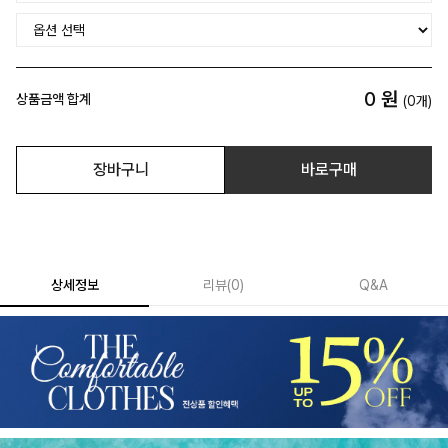
0
원
상품금액 합계
(
0
개)
장바구니
바로구매
상세정보
리뷰
(
0
)
Q&A