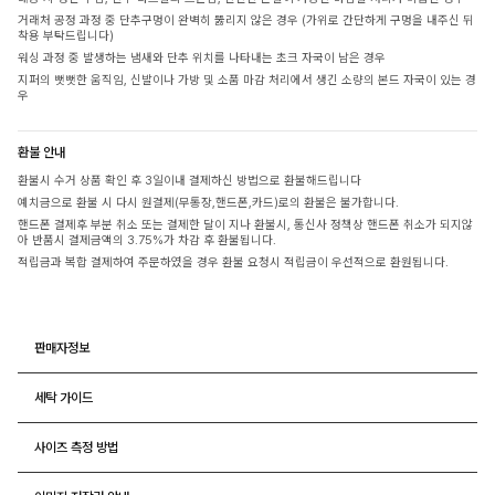
거래처 공정 과정 중 단추구멍이 완벽히 뚫리지 않은 경우 (가위로 간단하게 구멍을 내주신 뒤
착용 부탁드립니다)
워싱 과정 중 발생하는 냄새와 단추 위치를 나타내는 초크 자국이 남은 경우
지퍼의 뻣뻣한 움직임, 신발이나 가방 및 소품 마감 처리에서 생긴 소량의 본드 자국이 있는 경
우
환불 안내
환불시 수거 상품 확인 후 3일이내 결제하신 방법으로 환불해드립니다
예치금으로 환불 시 다시 원결제(무통장,핸드폰,카드)로의 환불은 불가합니다.
핸드폰 결제후 부분 취소 또는 결제한 달이 지나 환불시, 통신사 정책상 핸드폰 취소가 되지않
아 반품시 결제금액의 3.75%가 차감 후 환불됩니다.
적립금과 복합 결제하여 주문하였을 경우 환불 요청시 적립금이 우선적으로 환원됩니다.
판매자정보
세탁 가이드
사이즈 측정 방법