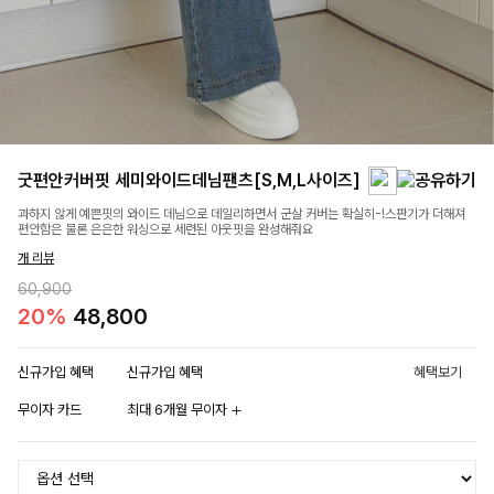
굿편안커버핏 세미와이드데님팬츠[S,M,L사이즈]
과하지 않게 예쁜핏의 와이드 데님으로 데일리하면서 군살 커버는 확실히-!스판기가 더해져
편안함은 물론 은은한 워싱으로 세련된 아웃핏을 완성해줘요
개 리뷰
60,900
20%
48,800
신규가입 혜택
신규가입 혜택
혜택보기
무이자 카드
최대 6개월 무이자