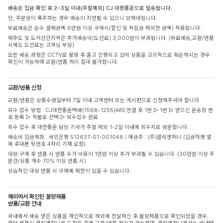
배송은 입금 확인 후 2~3일 이내(주말제외) CJ 대한통운으로 발송됩니다.
단, 주문량이 폭주하는 경우 배송이 지연될 수 있으니 양해바랍니다.
무료배송은 순수 결제금액 6만원 이상 구매시(할인 및 적립금 제외한 금액) 적용됩니다.
제주도 및 도서산간지역은 추가배송비(도선료) 3,000원이 부과됩니다. (무료배송,교환/반품
시에도 도선료는 고객님 부담)
모든 배송 과정은 CCTV로 촬영 후 출고 진행되고 있어 상품을 고의적으로 훼손하시는 경우
확인이 가능하며 교환/반품 처리 절대 불가합니다.
교환/반품 신청
교환/반품은 상품수령일부터 7일 이내 고객센터 또는 게시판으로 신청해주셔야 합니다.
회수 접수 방법 : CJ대한통운택배(1588-1255)ARS 연결 후 1번 ▷ 1번 ▷ 받으신 운송장 번
호 등록 ▷ 착불로 선택 ▷ 회수접수 완료
회수 접수 후 대한통운 담당 기사가 주말 제외 1-2일 이내에 회수지로 방문합니다.
배송비 입금계좌 : 국민은행 512637-01-001048 / 예금주 : (주)클릭앤퍼니 (입금자명 옆
에 휴대폰 뒷번호 4자리 기재 요청)
대량 구매 후 반품 시 반품 수거 비용이 1만원 이상 추가 부과될 수 있습니다. (30만원 이상 주
문건/상품 개수 70% 이상 반품 시)
상습적인 대량 반품 시 구매에 제한이 있을 수 있습니다.
해외에서 확인된 불량제품
반품/교환 안내
국내에서 배송 받은 상품을 개인적으로 해외에 전달하신 후 불량제품으로 확인되었을 경우,