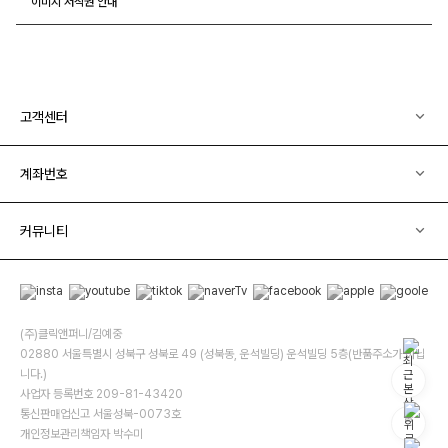
이미지 저작권 안내
고객센터
계좌번호
커뮤니티
(주)클릭앤퍼니/김예중
02880 서울특별시 성북구 성북로 49 (성북동, 운석빌딩) 운석빌딩 5층(반품주소가 아닙
니다.)
사업자 등록번호 209-81-43420
통신판매업신고 서울성북-0073호
개인정보관리책임자 박수미