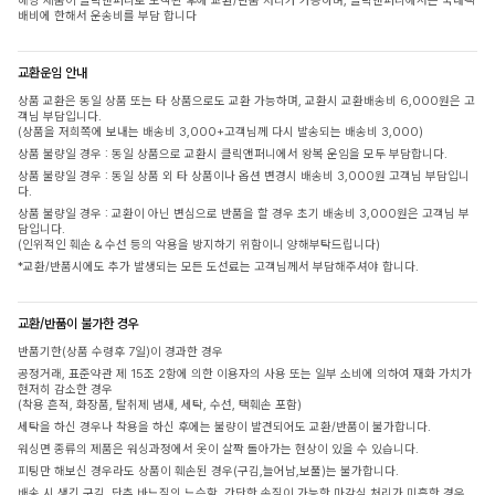
해당 제품이 클릭앤퍼니로 도착된 후에 교환/반품 처리가 가능하며, 클릭앤퍼니에서는 국내택
배비에 한해서 운송비를 부담 합니다
교환운임 안내
상품 교환은 동일 상품 또는 타 상품으로도 교환 가능하며, 교환시 교환배송비 6,000원은 고
객님 부담입니다.
(상품을 저희쪽에 보내는 배송비 3,000+고객님께 다시 발송되는 배송비 3,000)
상품 불량일 경우 : 동일 상품으로 교환시 클릭앤퍼니에서 왕복 운임을 모두 부담합니다.
상품 불량일 경우 : 동일 상품 외 타 상품이나 옵션 변경시 배송비 3,000원 고객님 부담입니
다.
상품 불량일 경우 : 교환이 아닌 변심으로 반품을 할 경우 초기 배송비 3,000원은 고객님 부
담입니다.
(인위적인 훼손 & 수선 등의 악용을 방지하기 위함이니 양해부탁드립니다)
*교환/반품시에도 추가 발생되는 모든 도선료는 고객님께서 부담해주셔야 합니다.
교환/반품이 불가한 경우
반품기한(상품 수령후 7일)이 경과한 경우
공정거래, 표준약관 제 15조 2항에 의한 이용자의 사용 또는 일부 소비에 의하여 재화 가치가
현저히 감소한 경우
(착용 흔적, 화장품, 탈취제 냄새, 세탁, 수선, 택훼손 포함)
세탁을 하신 경우나 착용을 하신 후에는 불량이 발견되어도 교환/반품이 불가합니다.
워싱면 종류의 제품은 워싱과정에서 옷이 살짝 돌아가는 현상이 있을 수 있습니다.
피팅만 해보신 경우라도 상품이 훼손된 경우(구김,늘어남,보풀)는 불가합니다.
배송 시 생긴 구김, 단추 바느질의 느슨함, 간단한 손질이 가능한 마감실 처리가 미흡한 경우