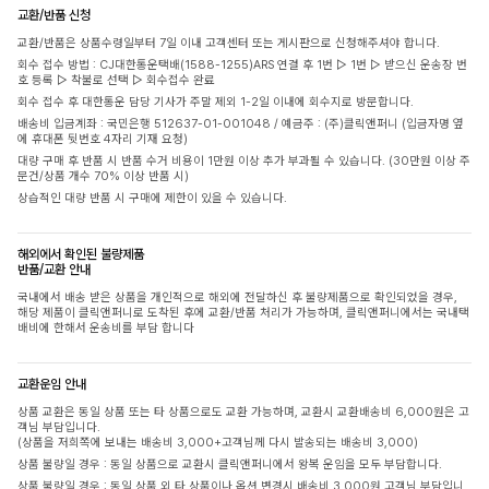
교환/반품 신청
교환/반품은 상품수령일부터 7일 이내 고객센터 또는 게시판으로 신청해주셔야 합니다.
회수 접수 방법 : CJ대한통운택배(1588-1255)ARS 연결 후 1번 ▷ 1번 ▷ 받으신 운송장 번
호 등록 ▷ 착불로 선택 ▷ 회수접수 완료
회수 접수 후 대한통운 담당 기사가 주말 제외 1-2일 이내에 회수지로 방문합니다.
배송비 입금계좌 : 국민은행 512637-01-001048 / 예금주 : (주)클릭앤퍼니 (입금자명 옆
에 휴대폰 뒷번호 4자리 기재 요청)
대량 구매 후 반품 시 반품 수거 비용이 1만원 이상 추가 부과될 수 있습니다. (30만원 이상 주
문건/상품 개수 70% 이상 반품 시)
상습적인 대량 반품 시 구매에 제한이 있을 수 있습니다.
해외에서 확인된 불량제품
반품/교환 안내
국내에서 배송 받은 상품을 개인적으로 해외에 전달하신 후 불량제품으로 확인되었을 경우,
해당 제품이 클릭앤퍼니로 도착된 후에 교환/반품 처리가 가능하며, 클릭앤퍼니에서는 국내택
배비에 한해서 운송비를 부담 합니다
교환운임 안내
상품 교환은 동일 상품 또는 타 상품으로도 교환 가능하며, 교환시 교환배송비 6,000원은 고
객님 부담입니다.
(상품을 저희쪽에 보내는 배송비 3,000+고객님께 다시 발송되는 배송비 3,000)
상품 불량일 경우 : 동일 상품으로 교환시 클릭앤퍼니에서 왕복 운임을 모두 부담합니다.
상품 불량일 경우 : 동일 상품 외 타 상품이나 옵션 변경시 배송비 3,000원 고객님 부담입니