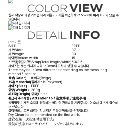
실제 색상과 가장 가까운 아래 제품이미지를 확인하세요! 모니터에 따라 차이가 있을 수
있습니다.
(cm기준)
SIZE
FREE
가로
Width
37
세로
length
33
바닥폭
Bottom width
15
스트랩(총길이/폭)
Strap(Total length/width)
63/3.5
사이즈는 재는 위치에 따라 1~3cm의 오차가 생길 수 있습니다.
There may be 1~3cm difference depending on the measuring
method / location.
색상(Color)
베이지(Beige)
소재(Material)
폴리에스터(Polyester)
사이즈(Size)
FREE
중량(Weight)
280g
제조국(Origin)
중국(China)
취급시 주의사항 / Attention to / 注意事项 / 注意事項
상품별로 기재된 소재에 해당하는 세탁 및 관리법을 지켜주셔야 더 오래 예쁘게 입으실
수 있습니다.
클릭앤퍼니 모든 의류는 첫 세탁은 드라이크리닝을 권장합니다.
Dry Clean is recommended on the first wash.
建议在第一次洗涤时使用干洗。
最初の洗浄ではドライクリーニングをお勧めします。