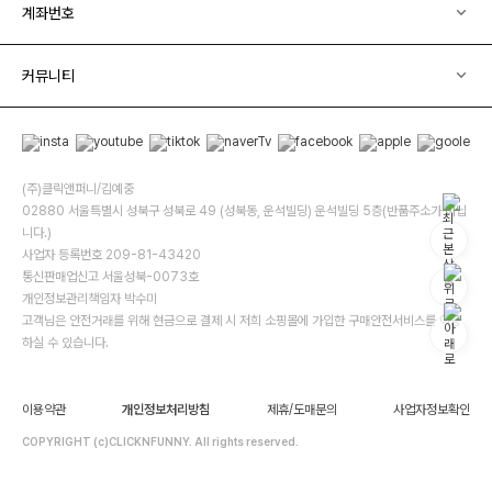
계좌번호
커뮤니티
(주)클릭앤퍼니/김예중
02880 서울특별시 성북구 성북로 49 (성북동, 운석빌딩) 운석빌딩 5층(반품주소가 아닙
니다.)
사업자 등록번호 209-81-43420
통신판매업신고 서울성북-0073호
개인정보관리책임자 박수미
고객님은 안전거래를 위해 현금으로 결제 시 저희 소핑몰에 가입한 구매안전서비스를 이용
하실 수 있습니다.
이용약관
개인정보처리방침
제휴/도매문의
사업자정보확인
COPYRIGHT (c)CLICKNFUNNY. All rights reserved.