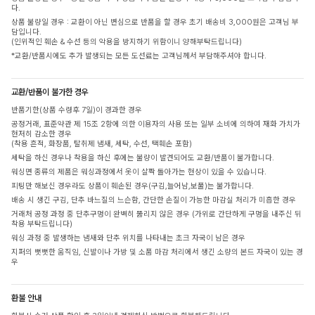
다.
상품 불량일 경우 : 교환이 아닌 변심으로 반품을 할 경우 초기 배송비 3,000원은 고객님 부
담입니다.
(인위적인 훼손 & 수선 등의 악용을 방지하기 위함이니 양해부탁드립니다)
*교환/반품시에도 추가 발생되는 모든 도선료는 고객님께서 부담해주셔야 합니다.
교환/반품이 불가한 경우
반품기한(상품 수령후 7일)이 경과한 경우
공정거래, 표준약관 제 15조 2항에 의한 이용자의 사용 또는 일부 소비에 의하여 재화 가치가
현저히 감소한 경우
(착용 흔적, 화장품, 탈취제 냄새, 세탁, 수선, 택훼손 포함)
세탁을 하신 경우나 착용을 하신 후에는 불량이 발견되어도 교환/반품이 불가합니다.
워싱면 종류의 제품은 워싱과정에서 옷이 살짝 돌아가는 현상이 있을 수 있습니다.
피팅만 해보신 경우라도 상품이 훼손된 경우(구김,늘어남,보풀)는 불가합니다.
배송 시 생긴 구김, 단추 바느질의 느슨함, 간단한 손질이 가능한 마감실 처리가 미흡한 경우
거래처 공정 과정 중 단추구멍이 완벽히 뚫리지 않은 경우 (가위로 간단하게 구멍을 내주신 뒤
착용 부탁드립니다)
워싱 과정 중 발생하는 냄새와 단추 위치를 나타내는 초크 자국이 남은 경우
지퍼의 뻣뻣한 움직임, 신발이나 가방 및 소품 마감 처리에서 생긴 소량의 본드 자국이 있는 경
우
환불 안내