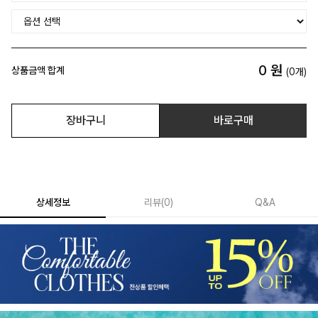
0
원
상품금액 합계
(
0
개)
장바구니
바로구매
상세정보
리뷰
(
0
)
Q&A