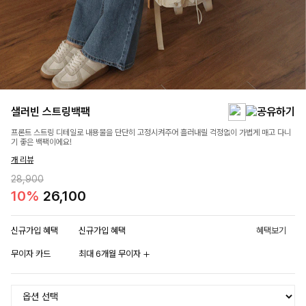
샐러빈 스트링백팩
프론트 스트링 디테일로 내용물을 단단히 고정시켜주어 흘러내릴 걱정없이 가볍게 매고 다니
기 좋은 백팩이에요!
개 리뷰
28,900
10%
26,100
신규가입 혜택
신규가입 혜택
혜택보기
무이자 카드
최대 6개월 무이자