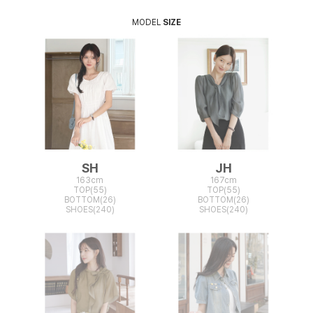
MODEL
SIZE
SH
JH
163cm
167cm
TOP(55)
TOP(55)
BOTTOM(26)
BOTTOM(26)
SHOES(240)
SHOES(240)