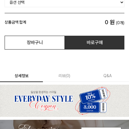
0
원
상품금액 합계
(
0
개)
장바구니
바로구매
상세정보
리뷰
(
0
)
Q&A