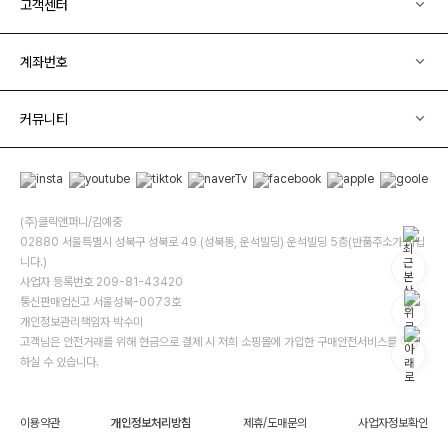
고객센터
계좌번호
커뮤니티
(주)클릭앤퍼니/김예중
02880 서울특별시 성북구 성북로 49 (성북동, 운석빌딩) 운석빌딩 5층(반품주소가 아닙
니다.)
사업자 등록번호 209-81-43420
통신판매업신고 서울성북-0073호
개인정보관리책임자 박수미
고객님은 안전거래를 위해 현금으로 결제 시 저희 소핑몰에 가입한 구매안전서비스를 이용
하실 수 있습니다.
이용약관
개인정보처리방침
제휴/도매문의
사업자정보확인