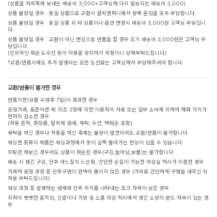
(상품을 저희쪽에 보내는 배송비 3,000+고객님께 다시 발송되는 배송비 3,000)
상품 불량일 경우 : 동일 상품으로 교환시 클릭앤퍼니에서 왕복 운임을 모두 부담합니다.
상품 불량일 경우 : 동일 상품 외 타 상품이나 옵션 변경시 배송비 3,000원 고객님 부담입니
다.
상품 불량일 경우 : 교환이 아닌 변심으로 반품을 할 경우 초기 배송비 3,000원은 고객님 부
담입니다.
(인위적인 훼손 & 수선 등의 악용을 방지하기 위함이니 양해부탁드립니다)
*교환/반품시에도 추가 발생되는 모든 도선료는 고객님께서 부담해주셔야 합니다.
교환/반품이 불가한 경우
반품기한(상품 수령후 7일)이 경과한 경우
공정거래, 표준약관 제 15조 2항에 의한 이용자의 사용 또는 일부 소비에 의하여 재화 가치가
현저히 감소한 경우
(착용 흔적, 화장품, 탈취제 냄새, 세탁, 수선, 택훼손 포함)
세탁을 하신 경우나 착용을 하신 후에는 불량이 발견되어도 교환/반품이 불가합니다.
워싱면 종류의 제품은 워싱과정에서 옷이 살짝 돌아가는 현상이 있을 수 있습니다.
피팅만 해보신 경우라도 상품이 훼손된 경우(구김,늘어남,보풀)는 불가합니다.
배송 시 생긴 구김, 단추 바느질의 느슨함, 간단한 손질이 가능한 마감실 처리가 미흡한 경우
거래처 공정 과정 중 단추구멍이 완벽히 뚫리지 않은 경우 (가위로 간단하게 구멍을 내주신 뒤
착용 부탁드립니다)
워싱 과정 중 발생하는 냄새와 단추 위치를 나타내는 초크 자국이 남은 경우
지퍼의 뻣뻣한 움직임, 신발이나 가방 및 소품 마감 처리에서 생긴 소량의 본드 자국이 있는 경
우