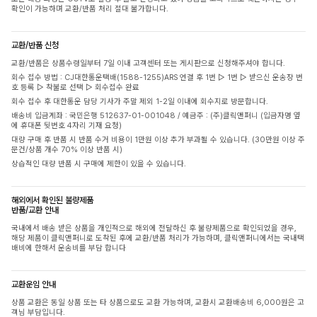
확인이 가능하며 교환/반품 처리 절대 불가합니다.
교환/반품 신청
교환/반품은 상품수령일부터 7일 이내 고객센터 또는 게시판으로 신청해주셔야 합니다.
회수 접수 방법 : CJ대한통운택배(1588-1255)ARS 연결 후 1번 ▷ 1번 ▷ 받으신 운송장 번
호 등록 ▷ 착불로 선택 ▷ 회수접수 완료
회수 접수 후 대한통운 담당 기사가 주말 제외 1-2일 이내에 회수지로 방문합니다.
배송비 입금계좌 : 국민은행 512637-01-001048 / 예금주 : (주)클릭앤퍼니 (입금자명 옆
에 휴대폰 뒷번호 4자리 기재 요청)
대량 구매 후 반품 시 반품 수거 비용이 1만원 이상 추가 부과될 수 있습니다. (30만원 이상 주
문건/상품 개수 70% 이상 반품 시)
상습적인 대량 반품 시 구매에 제한이 있을 수 있습니다.
해외에서 확인된 불량제품
반품/교환 안내
국내에서 배송 받은 상품을 개인적으로 해외에 전달하신 후 불량제품으로 확인되었을 경우,
해당 제품이 클릭앤퍼니로 도착된 후에 교환/반품 처리가 가능하며, 클릭앤퍼니에서는 국내택
배비에 한해서 운송비를 부담 합니다
교환운임 안내
상품 교환은 동일 상품 또는 타 상품으로도 교환 가능하며, 교환시 교환배송비 6,000원은 고
객님 부담입니다.