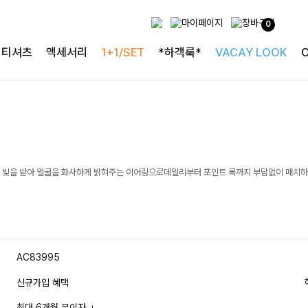
0
티셔츠
액세서리
1+1/SET
*하객룩*
VACAY LOOK
 빛을 받아 얼굴을 화사하게 밝혀주는 이어링으로데일리부터 포인트 룩까지 부담없이 매치하
AC83995
신규가입 혜택
최대 6개월 무이자