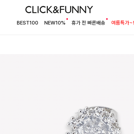
BEST100
NEW10%
휴가 전 빠른배송
여름특가~