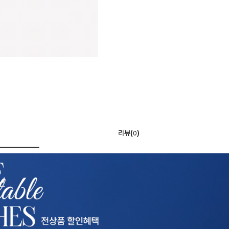
리뷰(
)
0