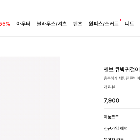
55%
아우터
블라우스/셔츠
팬츠
원피스/스커트
니트
첸브 큐빅귀걸이
촘촘하게 세팅된 큐빅이
개 리뷰
7,900
제품코드
신규가입 혜택
무이자 카드