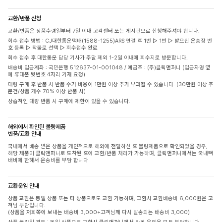
교환/반품 신청
교환/반품은 상품수령일부터 7일 이내 고객센터 또는 게시판으로 신청해주셔야 합니다.
회수 접수 방법 : CJ대한통운택배(1588-1255)ARS 연결 후 1번 ▷ 1번 ▷ 받으신 운송장 번
호 등록 ▷ 착불로 선택 ▷ 회수접수 완료
회수 접수 후 대한통운 담당 기사가 주말 제외 1-2일 이내에 회수지로 방문합니다.
배송비 입금계좌 : 국민은행 512637-01-001048 / 예금주 : (주)클릭앤퍼니 (입금자명 옆
에 휴대폰 뒷번호 4자리 기재 요청)
대량 구매 후 반품 시 반품 수거 비용이 1만원 이상 추가 부과될 수 있습니다. (30만원 이상 주
문건/상품 개수 70% 이상 반품 시)
상습적인 대량 반품 시 구매에 제한이 있을 수 있습니다.
해외에서 확인된 불량제품
반품/교환 안내
국내에서 배송 받은 상품을 개인적으로 해외에 전달하신 후 불량제품으로 확인되었을 경우,
해당 제품이 클릭앤퍼니로 도착된 후에 교환/반품 처리가 가능하며, 클릭앤퍼니에서는 국내택
배비에 한해서 운송비를 부담 합니다
교환운임 안내
상품 교환은 동일 상품 또는 타 상품으로도 교환 가능하며, 교환시 교환배송비 6,000원은 고
객님 부담입니다.
(상품을 저희쪽에 보내는 배송비 3,000+고객님께 다시 발송되는 배송비 3,000)