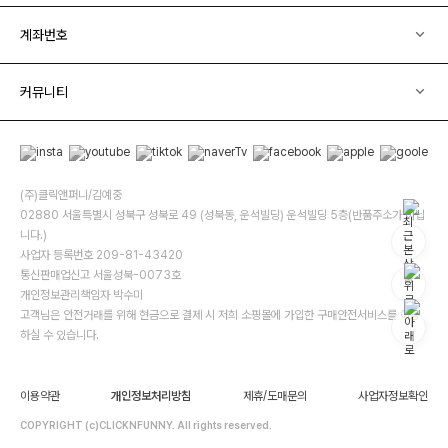
계좌번호
커뮤니티
(주)클릭앤퍼니/김예중
02880 서울특별시 성북구 성북로 49 (성북동, 운석빌딩) 운석빌딩 5층(반품주소가 아닙
니다.)
사업자 등록번호 209-81-43420
통신판매업신고 서울성북-0073호
개인정보관리책임자 박수미
고객님은 안전거래를 위해 현금으로 결제 시 저희 소핑몰에 가입한 구매안전서비스를 이용
하실 수 있습니다.
이용약관
개인정보처리방침
제휴/도매문의
사업자정보확인
COPYRIGHT (c)CLICKNFUNNY. All rights reserved.