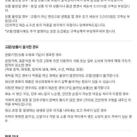
상품 불량일 경우 : 동일 상품으로 교환시 클릭앤퍼니에서 왕복 운임을 모두 부담합니다.
상품 불량일 경우 : 동일 상품 외 타 상품이나 옵션 변경시 배송비 3,000원 고객님 부담입니
다.
상품 불량일 경우 : 교환이 아닌 변심으로 반품을 할 경우 초기 배송비 3,000원은 고객님 부
담입니다.
(인위적인 훼손 & 수선 등의 악용을 방지하기 위함이니 양해부탁드립니다)
*교환/반품시에도 추가 발생되는 모든 도선료는 고객님께서 부담해주셔야 합니다.
교환/반품이 불가한 경우
반품기한(상품 수령후 7일)이 경과한 경우
공정거래, 표준약관 제 15조 2항에 의한 이용자의 사용 또는 일부 소비에 의하여 재화 가치가
현저히 감소한 경우
(착용 흔적, 화장품, 탈취제 냄새, 세탁, 수선, 택훼손 포함)
세탁을 하신 경우나 착용을 하신 후에는 불량이 발견되어도 교환/반품이 불가합니다.
워싱면 종류의 제품은 워싱과정에서 옷이 살짝 돌아가는 현상이 있을 수 있습니다.
피팅만 해보신 경우라도 상품이 훼손된 경우(구김,늘어남,보풀)는 불가합니다.
배송 시 생긴 구김, 단추 바느질의 느슨함, 간단한 손질이 가능한 마감실 처리가 미흡한 경우
거래처 공정 과정 중 단추구멍이 완벽히 뚫리지 않은 경우 (가위로 간단하게 구멍을 내주신 뒤
착용 부탁드립니다)
워싱 과정 중 발생하는 냄새와 단추 위치를 나타내는 초크 자국이 남은 경우
지퍼의 뻣뻣한 움직임, 신발이나 가방 및 소품 마감 처리에서 생긴 소량의 본드 자국이 있는 경
우
환불 안내