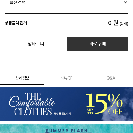
0
원
상품금액 합계
(
0
개)
장바구니
바로구매
상세정보
리뷰
(
0
)
Q&A