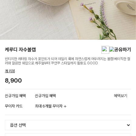
케루디 자수볼캡
빈티지한 레터링 자수가 포인트가 되어 데일리 룩에 자연스럽게 어우러지는 볼캡!베이직한 컬
러와 깔끔한 쉐입으로 캐주얼부터 꾸안꾸 스타일까지 활용도 GOOD
개 리뷰
8,900
신규가입 혜택
신규가입 혜택
혜택보기
무이자 카드
최대 6개월 무이자