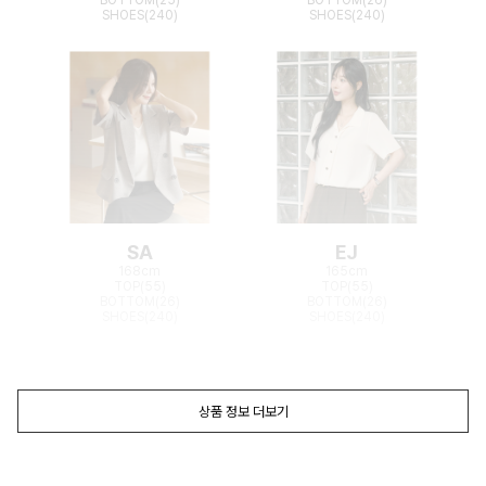
SHOES(240)
SHOES(240)
SA
EJ
168cm
165cm
TOP(55)
TOP(55)
BOTTOM(26)
BOTTOM(26)
SHOES(240)
SHOES(240)
상품 정보 더보기