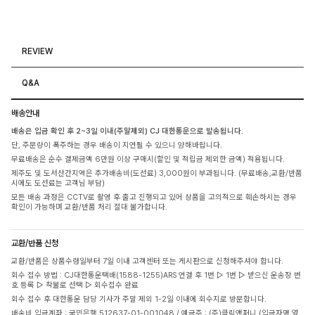
REVIEW
Q&A
배송안내
배송은 입금 확인 후 2~3일 이내(주말제외) CJ 대한통운으로 발송됩니다.
단, 주문량이 폭주하는 경우 배송이 지연될 수 있으니 양해바랍니다.
무료배송은 순수 결제금액 6만원 이상 구매시(할인 및 적립금 제외한 금액) 적용됩니다.
제주도 및 도서산간지역은 추가배송비(도선료) 3,000원이 부과됩니다. (무료배송,교환/반품
시에도 도선료는 고객님 부담)
모든 배송 과정은 CCTV로 촬영 후 출고 진행되고 있어 상품을 고의적으로 훼손하시는 경우
확인이 가능하며 교환/반품 처리 절대 불가합니다.
교환/반품 신청
교환/반품은 상품수령일부터 7일 이내 고객센터 또는 게시판으로 신청해주셔야 합니다.
회수 접수 방법 : CJ대한통운택배(1588-1255)ARS 연결 후 1번 ▷ 1번 ▷ 받으신 운송장 번
호 등록 ▷ 착불로 선택 ▷ 회수접수 완료
회수 접수 후 대한통운 담당 기사가 주말 제외 1-2일 이내에 회수지로 방문합니다.
배송비 입금계좌 : 국민은행 512637-01-001048 / 예금주 : (주)클릭앤퍼니 (입금자명 옆