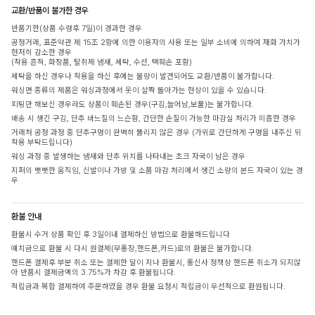
교환/반품이 불가한 경우
반품기한(상품 수령후 7일)이 경과한 경우
공정거래, 표준약관 제 15조 2항에 의한 이용자의 사용 또는 일부 소비에 의하여 재화 가치가
현저히 감소한 경우
(착용 흔적, 화장품, 탈취제 냄새, 세탁, 수선, 택훼손 포함)
세탁을 하신 경우나 착용을 하신 후에는 불량이 발견되어도 교환/반품이 불가합니다.
워싱면 종류의 제품은 워싱과정에서 옷이 살짝 돌아가는 현상이 있을 수 있습니다.
피팅만 해보신 경우라도 상품이 훼손된 경우(구김,늘어남,보풀)는 불가합니다.
배송 시 생긴 구김, 단추 바느질의 느슨함, 간단한 손질이 가능한 마감실 처리가 미흡한 경우
거래처 공정 과정 중 단추구멍이 완벽히 뚫리지 않은 경우 (가위로 간단하게 구멍을 내주신 뒤
착용 부탁드립니다)
워싱 과정 중 발생하는 냄새와 단추 위치를 나타내는 초크 자국이 남은 경우
지퍼의 뻣뻣한 움직임, 신발이나 가방 및 소품 마감 처리에서 생긴 소량의 본드 자국이 있는 경
우
환불 안내
환불시 수거 상품 확인 후 3일이내 결제하신 방법으로 환불해드립니다
예치금으로 환불 시 다시 원결제(무통장,핸드폰,카드)로의 환불은 불가합니다.
핸드폰 결제후 부분 취소 또는 결제한 달이 지나 환불시, 통신사 정책상 핸드폰 취소가 되지않
아 반품시 결제금액의 3.75%가 차감 후 환불됩니다.
적립금과 복합 결제하여 주문하였을 경우 환불 요청시 적립금이 우선적으로 환원됩니다.