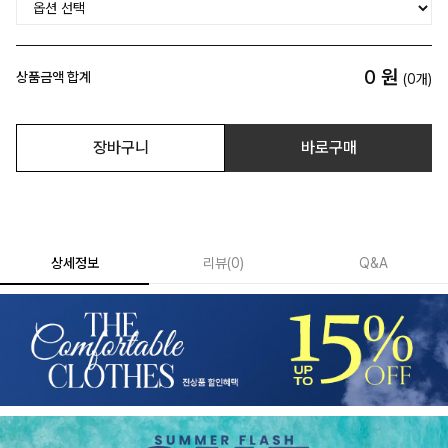
0
원
상품금액 합계
(
0
개)
장바구니
바로구매
상세정보
리뷰
(
0
)
Q&A