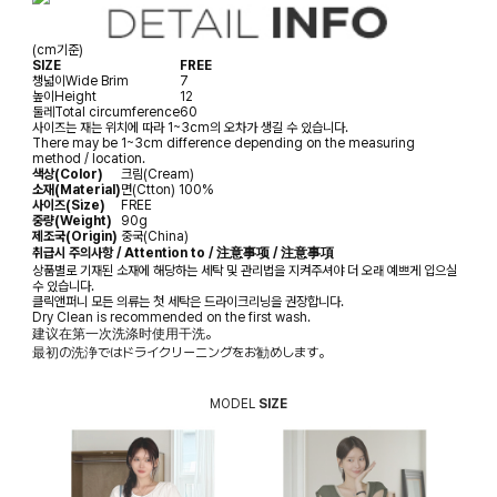
(cm기준)
SIZE
FREE
챙넓이
Wide Brim
7
높이
Height
12
둘레
Total circumference
60
사이즈는 재는 위치에 따라 1~3cm의 오차가 생길 수 있습니다.
There may be 1~3cm difference depending on the measuring
method / location.
색상(Color)
크림(Cream)
소재(Material)
면(Ctton) 100%
사이즈(Size)
FREE
중량(Weight)
90g
제조국(Origin)
중국(China)
취급시 주의사항 / Attention to / 注意事项 / 注意事項
상품별로 기재된 소재에 해당하는 세탁 및 관리법을 지켜주셔야 더 오래 예쁘게 입으실
수 있습니다.
클릭앤퍼니 모든 의류는 첫 세탁은 드라이크리닝을 권장합니다.
Dry Clean is recommended on the first wash.
建议在第一次洗涤时使用干洗。
最初の洗浄ではドライクリーニングをお勧めします。
MODEL
SIZE