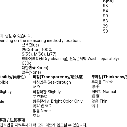
S(55)
98
64
90
58
29
50
가 생길 수 있습니다.
ending on the measuring method / location.
청색(Blue)
면(Cotton) 100%
S(55), M(66), L(77)
드라이크리닝(Dry cleaning), 단독손세탁(Wash separately)
630g
대한민국(Korea)
없음(None)
xibility/伸縮性)
비침
(Transparency/透け感)
두께감
(Thicknes
두꺼움
Thick
exible
비침있음
See-through
厚手
あり
Slightly
적당함
Normal
비침약간
Slightly
適度
ややあり
밝은칼라만
Bright Color Only
얇음
Thin
ble
薄い色あり
薄手
없음
None
なし
注意事项 / 注意事項
 관리법을 지켜주셔야 더 오래 예쁘게 입으실 수 있습니다.