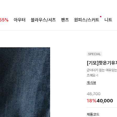
55%
아우터
블라우스/셔츠
팬츠
원피스/스커트
니트
[기모]핫온기유
군더더기 없는 여유있는
츠예요~!
개 리뷰
48,700
18%
40,000
제품코드