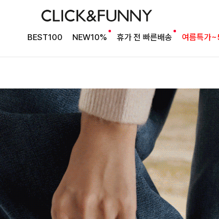
BEST100
NEW10%
휴가 전 빠른배송
여름특가~