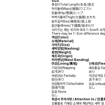
SIZE
총길이
Total Length/全長/着丈
허리둘레
Waist/腰圍/ウエスト
힙둘레
Hip/臀圍/ヒップ
허벅지둘레
Thigh/大腿圍/太もも
밑위길이
Rise/褲檔長/股上前
밑단둘레
Hem/下擺圍/裾まわり
사이즈는 재는 위치에 따라 1~3cm의 오차
There may be 1~3cm difference dep
색상(Color)
소재(Material)
사이즈(Size)
세탁방법(Washing)
중량(Weight)
제조국(Origin)
허리밴딩(Waist Banding)
안감
(Lining/裏地)
신축성
(Fle
기모안감
Napping
매우좋음
Fl
起毛あり
あり
부분안감
Partially
약간당겨짐
部分あり
若干あり
안감탈부착
Detachable
없음
Inflexi
脱着可能
なし
없음
None
なし
취급시 주의사항 / Attention to / 
상품별로 기재된 소재에 해당하는 세탁 및