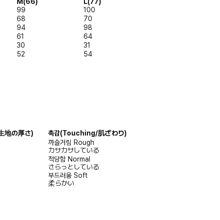
M(66)
L(77)
99
100
68
70
94
98
61
64
30
31
52
54
s/生地の厚さ)
촉감
(Touching/肌ざわり)
까슬거림
Rough
カサカサしている
적당함
Normal
さらっとしている
부드러움
Soft
柔らかい