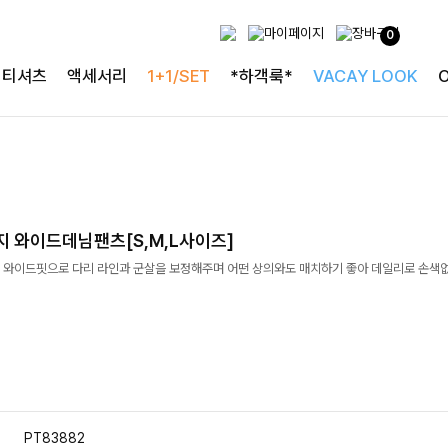
0
티셔츠
액세서리
1+1/SET
*하객룩*
VACAY LOOK
지 와이드데님팬츠[S,M,L사이즈]
 와이드핏으로 다리 라인과 군살을 보정해주며 어떤 상의와도 매치하기 좋아 데일리로 손색
PT83882