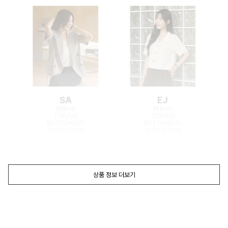
SA
EJ
168cm
165cm
TOP(55)
TOP(55)
BOTTOM(26)
BOTTOM(26)
SHOES(240)
SHOES(240)
상품 정보 더보기