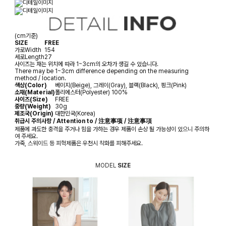
(cm기준)
SIZE
FREE
가로
Width
154
세로
Length
27
사이즈는 재는 위치에 따라 1~3cm의 오차가 생길 수 있습니다.
There may be 1~3cm difference depending on the measuring
method / location.
색상(Color)
베이지(Beige), 그레이(Gray), 블랙(Black), 핑크(Pink)
소재(Material)
폴리에스터(Polyester) 100%
사이즈(Size)
FREE
중량(Weight)
30g
제조국(Origin)
대한민국(Korea)
취급시 주의사항 / Attention to / 注意事项 / 注意事項
제품에 과도한 충격을 주거나 힘을 가하는 경우 제품이 손상 될 가능성이 있으니 주의하
여 주세요.
가죽, 스웨이드 등 피혁제품은 우천시 착화를 피해주세요.
MODEL
SIZE