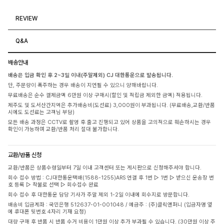
REVIEW
Q&A
배송안내
배송은 입금 확인 후 2~3일 이내(주말제외) CJ 대한통운으로 발송됩니다.
단, 주문량이 폭주하는 경우 배송이 지연될 수 있으니 양해바랍니다.
무료배송은 순수 결제금액 6만원 이상 구매시(할인 및 적립금 제외한 금액) 적용됩니다.
제주도 및 도서산간지역은 추가배송비(도선료) 3,000원이 부과됩니다. (무료배송,교환/반품
시에도 도선료는 고객님 부담)
모든 배송 과정은 CCTV로 촬영 후 출고 진행되고 있어 상품을 고의적으로 훼손하시는 경우
확인이 가능하며 교환/반품 처리 절대 불가합니다.
교환/반품 신청
교환/반품은 상품수령일부터 7일 이내 고객센터 또는 게시판으로 신청해주셔야 합니다.
회수 접수 방법 : CJ대한통운택배(1588-1255)ARS 연결 후 1번 ▷ 1번 ▷ 받으신 운송장 번
호 등록 ▷ 착불로 선택 ▷ 회수접수 완료
회수 접수 후 대한통운 담당 기사가 주말 제외 1-2일 이내에 회수지로 방문합니다.
배송비 입금계좌 : 국민은행 512637-01-001048 / 예금주 : (주)클릭앤퍼니 (입금자명 옆
에 휴대폰 뒷번호 4자리 기재 요청)
대량 구매 후 반품 시 반품 수거 비용이 1만원 이상 추가 부과될 수 있습니다. (30만원 이상 주