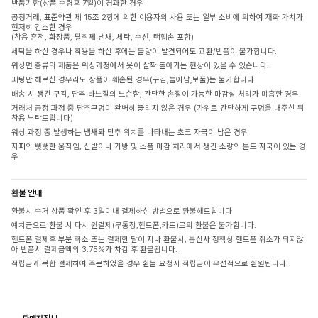
반품기한(상품 수령후 7일)이 경과한 경우
공정거래, 표준약관 제 15조 2항에 의한 이용자의 사용 또는 일부 소비에 의하여 재화 가치가
현저히 감소한 경우
(착용 흔적, 화장품, 탈취제 냄새, 세탁, 수선, 택훼손 포함)
세탁을 하신 경우나 착용을 하신 후에는 불량이 발견되어도 교환/반품이 불가합니다.
워싱면 종류의 제품은 워싱과정에서 옷이 살짝 돌아가는 현상이 있을 수 있습니다.
피팅만 해보신 경우라도 상품이 훼손된 경우(구김,늘어남,보풀)는 불가합니다.
배송 시 생긴 구김, 단추 바느질의 느슨함, 간단한 손질이 가능한 마감실 처리가 미흡한 경우
거래처 공정 과정 중 단추구멍이 완벽히 뚫리지 않은 경우 (가위로 간단하게 구멍을 내주신 뒤
착용 부탁드립니다)
워싱 과정 중 발생하는 냄새와 단추 위치를 나타내는 초크 자국이 남은 경우
지퍼의 뻣뻣한 움직임, 신발이나 가방 및 소품 마감 처리에서 생긴 소량의 본드 자국이 있는 경
우
환불 안내
환불시 수거 상품 확인 후 3일이내 결제하신 방법으로 환불해드립니다
예치금으로 환불 시 다시 원결제(무통장,핸드폰,카드)로의 환불은 불가합니다.
핸드폰 결제후 부분 취소 또는 결제한 달이 지나 환불시, 통신사 정책상 핸드폰 취소가 되지않
아 반품시 결제금액의 3.75%가 차감 후 환불됩니다.
적립금과 복합 결제하여 주문하였을 경우 환불 요청시 적립금이 우선적으로 환원됩니다.