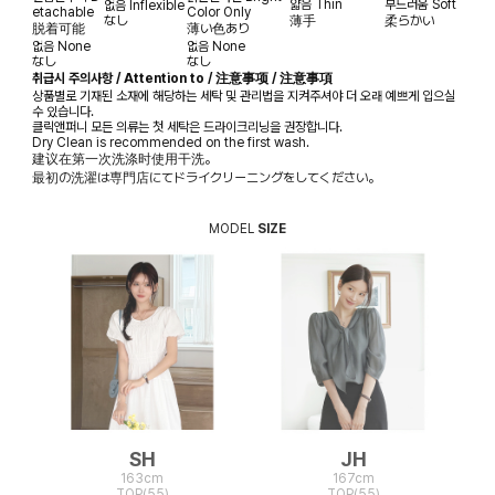
얇음
Thin
부드러움
Soft
없음
Inflexible
etachable
Color Only
なし
薄手
柔らかい
脱着可能
薄い色あり
없음
None
없음
None
なし
なし
취급시 주의사항 / Attention to / 注意事项 / 注意事項
상품별로 기재된 소재에 해당하는 세탁 및 관리법을 지켜주셔야 더 오래 예쁘게 입으실
수 있습니다.
클릭앤퍼니 모든 의류는 첫 세탁은 드라이크리닝을 권장합니다.
Dry Clean is recommended on the first wash.
建议在第一次洗涤时使用干洗。
最初の洗濯は専門店にてドライクリーニングをしてください。
MODEL
SIZE
SH
JH
163cm
167cm
TOP(55)
TOP(55)