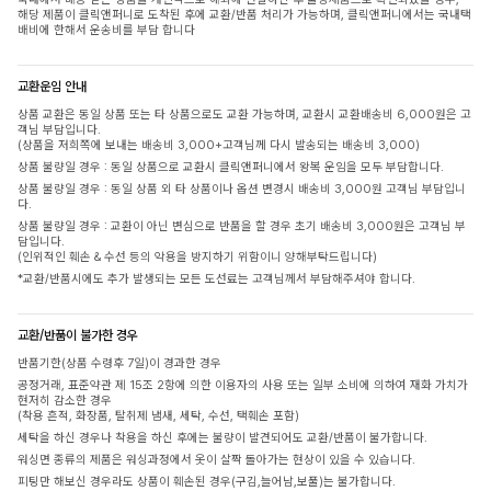
해당 제품이 클릭앤퍼니로 도착된 후에 교환/반품 처리가 가능하며, 클릭앤퍼니에서는 국내택
배비에 한해서 운송비를 부담 합니다
교환운임 안내
상품 교환은 동일 상품 또는 타 상품으로도 교환 가능하며, 교환시 교환배송비 6,000원은 고
객님 부담입니다.
(상품을 저희쪽에 보내는 배송비 3,000+고객님께 다시 발송되는 배송비 3,000)
상품 불량일 경우 : 동일 상품으로 교환시 클릭앤퍼니에서 왕복 운임을 모두 부담합니다.
상품 불량일 경우 : 동일 상품 외 타 상품이나 옵션 변경시 배송비 3,000원 고객님 부담입니
다.
상품 불량일 경우 : 교환이 아닌 변심으로 반품을 할 경우 초기 배송비 3,000원은 고객님 부
담입니다.
(인위적인 훼손 & 수선 등의 악용을 방지하기 위함이니 양해부탁드립니다)
*교환/반품시에도 추가 발생되는 모든 도선료는 고객님께서 부담해주셔야 합니다.
교환/반품이 불가한 경우
반품기한(상품 수령후 7일)이 경과한 경우
공정거래, 표준약관 제 15조 2항에 의한 이용자의 사용 또는 일부 소비에 의하여 재화 가치가
현저히 감소한 경우
(착용 흔적, 화장품, 탈취제 냄새, 세탁, 수선, 택훼손 포함)
세탁을 하신 경우나 착용을 하신 후에는 불량이 발견되어도 교환/반품이 불가합니다.
워싱면 종류의 제품은 워싱과정에서 옷이 살짝 돌아가는 현상이 있을 수 있습니다.
피팅만 해보신 경우라도 상품이 훼손된 경우(구김,늘어남,보풀)는 불가합니다.