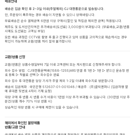
배송안내
배송은 입금 확인 후 2~3일 이내(주말제외) CJ 대한통운으로 발송됩니다.
단, 주문량이 폭주하는 경우 배송이 지연될 수 있으니 양해바랍니다.
무료배송은 순수 결제금액 6만원 이상 구매시(할인 및 적립금 제외한 금액) 적용됩니다.
제주도 및 도서산간지역은 추가배송비(도선료) 3,000원이 부과됩니다. (무료배송,교환/반품
시에도 도선료는 고객님 부담)
모든 배송 과정은 CCTV로 촬영 후 출고 진행되고 있어 상품을 고의적으로 훼손하시는 경우
확인이 가능하며 교환/반품 처리 절대 불가합니다.
교환/반품 신청
교환/반품은 상품수령일부터 7일 이내 고객센터 또는 게시판으로 신청해주셔야 합니다.
회수 접수 방법 : CJ대한통운택배(1588-1255)ARS 연결 후 1번 ▷ 1번 ▷ 받으신 운송장 번
호 등록 ▷ 착불로 선택 ▷ 회수접수 완료
회수 접수 후 대한통운 담당 기사가 주말 제외 1-2일 이내에 회수지로 방문합니다.
배송비 입금계좌 : 국민은행 512637-01-001048 / 예금주 : (주)클릭앤퍼니 (입금자명 옆
에 휴대폰 뒷번호 4자리 기재 요청)
대량 구매 후 반품 시 반품 수거 비용이 1만원 이상 추가 부과될 수 있습니다. (30만원 이상 주
문건/상품 개수 70% 이상 반품 시)
상습적인 대량 반품 시 구매에 제한이 있을 수 있습니다.
해외에서 확인된 불량제품
반품/교환 안내
국내에서 배송 받은 상품을 개인적으로 해외에 전달하신 후 불량제품으로 확인되었을 경우,