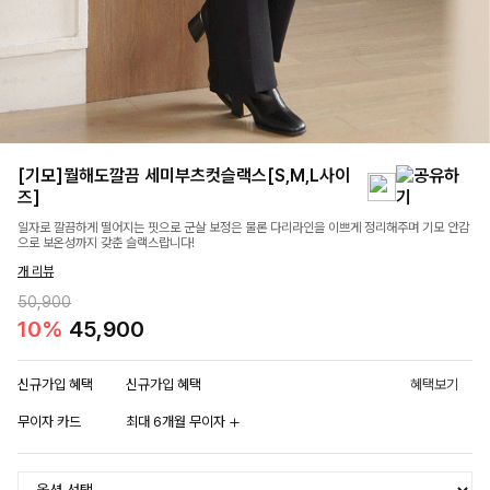
[기모]뭘해도깔끔 세미부츠컷슬랙스[S,M,L사이
즈]
일자로 깔끔하게 떨어지는 핏으로 군살 보정은 물론 다리라인을 이쁘게 정리해주며 기모 안감
으로 보온성까지 갖춘 슬랙스랍니다!
개 리뷰
50,900
10%
45,900
신규가입 혜택
신규가입 혜택
혜택보기
무이자 카드
최대 6개월 무이자