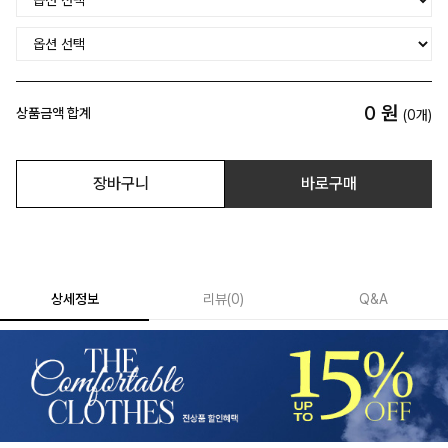
0
원
상품금액 합계
(
0
개)
장바구니
바로구매
상세정보
리뷰
(
0
)
Q&A