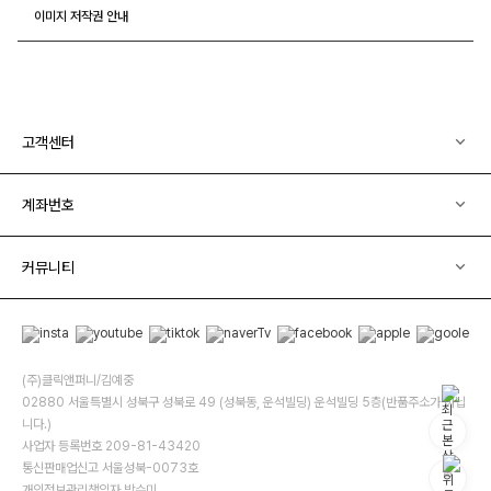
이미지 저작권 안내
고객센터
계좌번호
커뮤니티
(주)클릭앤퍼니/김예중
02880 서울특별시 성북구 성북로 49 (성북동, 운석빌딩) 운석빌딩 5층(반품주소가 아닙
니다.)
사업자 등록번호 209-81-43420
통신판매업신고 서울성북-0073호
개인정보관리책임자 박수미