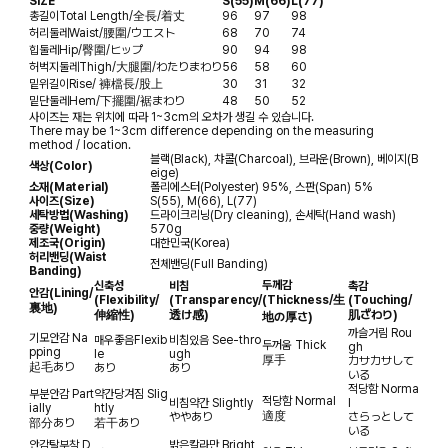
SIZE
S(55)
M(66)
L(77)
총길이
Total Length/全長/着丈
96
97
98
허리둘레
Waist/腰圍/ウエスト
68
70
74
힙둘레
Hip/臀圍/ヒップ
90
94
98
허벅지둘레
Thigh/大腿圍/わたりまわり
56
58
60
밑위길이
Rise/ 褲檔長/股上
30
31
32
밑단둘레
Hem/下擺圍/裾まわり
48
50
52
사이즈는 재는 위치에 따라 1~3cm의 오차가 생길 수 있습니다.
There may be 1~3cm difference depending on the measuring
method / location.
블랙(Black), 챠콜(Charcoal), 브라운(Brown), 베이지(B
색상(Color)
eige)
소재(Material)
폴리에스터(Polyester) 95%, 스판(Span) 5%
사이즈(Size)
S(55), M(66), L(77)
세탁방법(Washing)
드라이크리닝(Dry cleaning), 손세탁(Hand wash)
중량(Weight)
570g
제조국(Origin)
대한민국(Korea)
허리밴딩(Waist
전체밴딩(Full Banding)
Banding)
두께감
신축성
비침
촉감
안감
(Lining/
(Flexibility/
(Transparency/
(Thickness/生
(Touching/
裏地)
伸縮性)
透け感)
肌ざわり)
地の厚さ)
까슬거림
Rou
기모안감
Na
매우좋음
Flexib
비침있음
See-thro
두꺼움
Thick
gh
pping
le
ugh
厚手
カサカサして
起毛あり
あり
あり
いる
적당함
Norma
부분안감
Part
약간당겨짐
Slig
적당함
Normal
비침약간
Slightly
l
ially
htly
適度
ややあり
さらっとして
部分あり
若干あり
いる
안감탈부착
D
밝은칼라만
Bright