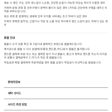
배송 시 생긴 구김, 단추 바느질의 느슨함, 간단한 손질이 가능한 마감실 처리가 미흡한 경우
거래처 공정 과정 중 단추구멍이 완벽히 뚫리지 않은 경우 (가위로 간단하게 구멍을 내주신 뒤
착용 부탁드립니다)
워싱 과정 중 발생하는 냄새와 단추 위치를 나타내는 초크 자국이 남은 경우
지퍼의 뻣뻣한 움직임, 신발이나 가방 및 소품 마감 처리에서 생긴 소량의 본드 자국이 있는 경
우
환불 안내
환불시 수거 상품 확인 후 3일이내 결제하신 방법으로 환불해드립니다
예치금으로 환불 시 다시 원결제(무통장,핸드폰,카드)로의 환불은 불가합니다.
핸드폰 결제후 부분 취소 또는 결제한 달이 지나 환불시, 통신사 정책상 핸드폰 취소가 되지않
아 반품시 결제금액의 3.75%가 차감 후 환불됩니다.
적립금과 복합 결제하여 주문하였을 경우 환불 요청시 적립금이 우선적으로 환원됩니다.
판매자정보
세탁 가이드
사이즈 측정 방법