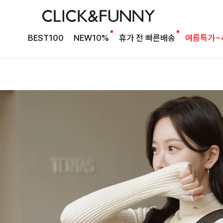
BEST100
NEW10%
휴가 전 빠른배송
여름특가~