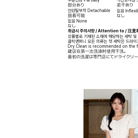
부분안감
Partially
약간당겨짐
部分あり
若干あり
안감탈부착
Detachable
없음
Inflexi
脱着可能
なし
없음
None
なし
취급시 주의사항 / Attention to / 
상품별로 기재된 소재에 해당하는 세탁 및
클릭앤퍼니 모든 의류는 첫 세탁은 드라이
Dry Clean is recommended on the f
建议在第一次洗涤时使用干洗。
最初の洗濯は専門店にてドライクリー