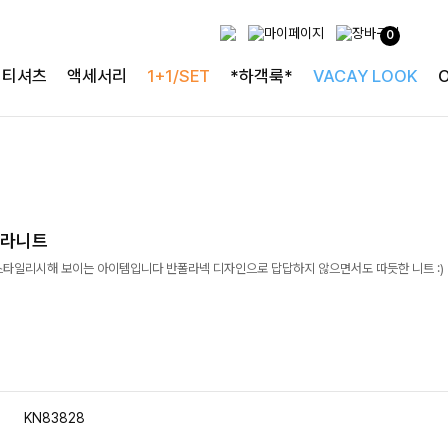
0
티셔츠
액세서리
1+1/SET
*하객룩*
VACAY LOOK
폴라니트
스타일리시해 보이는 아이템입니다 반폴라넥 디자인으로 답답하지 않으면서도 따듯한 니트 :)
KN83828