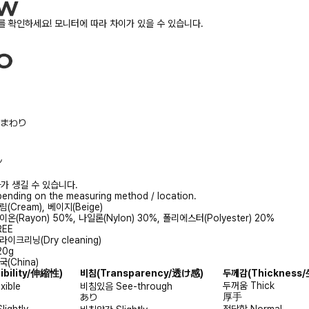
 확인하세요! 모니터에 따라 차이가 있을 수 있습니다.
/胸まわり
ル
가 생길 수 있습니다.
ending on the measuring method / location.
림(Cream), 베이지(Beige)
이온(Rayon) 50%, 나일론(Nylon) 30%, 폴리에스터(Polyester) 20%
REE
라이크리닝(Dry cleaning)
20g
국(China)
xibility/伸縮性)
비침
(Transparency/透け感)
두께감
(Thicknes
두꺼움
Thick
exible
비침있음
See-through
厚手
あり