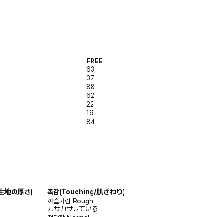
FREE
63
37
88
62
22
19
84
s/生地の厚さ)
촉감
(Touching/肌ざわり)
까슬거림
Rough
カサカサしている