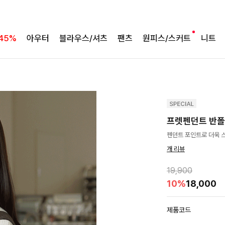
45%
아우터
블라우스/셔츠
팬츠
원피스/스커트
니트
프렛펜던트 반
펜던트 포인트로 더욱 
개 리뷰
19,900
10%
18,000
제품코드