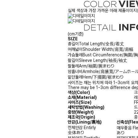
실제 색상과 가장 가까운 아래 제품이미지를
(cm기준)
SIZE
총길이
Total Length/全長/着丈
어깨넓이
Shoulder Width/肩寬/肩幅
가슴둘레
Bust Circumference/胸圍
팔길이
Sleeve Length/袖長/袖丈
팔둘레
Arm/袖圍/腕まわり
암홀너비
Armhole/肩腋寬/アームホー
밑단둘레
Hem/下擺圍/裾まわり
사이즈는 재는 위치에 따라 1~3cm의 오차
There may be 1~3cm difference dep
색상(Color)
크
소재(Material)
레
사이즈(Size)
F
세탁방법(Washing)
드
중량(Weight)
2
제조국(Origin)
중
안감
(Lining/裏地)
신축성
(Fle
전체안감
Entirly
매우좋음
Fl
全体あり
あり