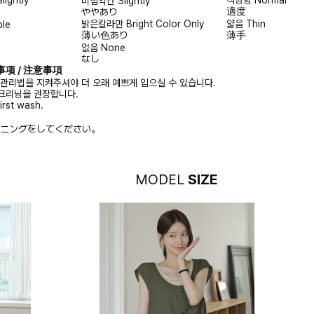
Slightly
적당함
Normal
비침약간
Slightly
適度
ややあり
밝은칼라만
Bright Color Only
얇음
Thin
ble
薄い色あり
薄手
없음
None
なし
注意事项 / 注意事項
 관리법을 지켜주셔야 더 오래 예쁘게 입으실 수 있습니다.
크리닝을 권장합니다.
irst wash.
ニングをしてください。
MODEL
SIZE