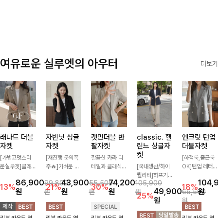
✨🩵
감에 캐주얼한
감성까지 더해져
데일리하게 손이
자주 가요
여유로운 실루엣의 아우터
더보기
래나드 더블
자빈닛 싱글
캣민더블 반
classic. 헬
엔크릿 턴업
자켓
자켓
팔자켓
린느 싱글자
더블자켓
켓
[가볍고멋스러
[재진행 문의폭
깔끔한 카라 디
[하객룩,출근룩
운실루엣]클래
주🔥]가벼운 소
테일과 클래식한
[국내생산/하이
OK]턴업 레터링
식하면서 베이직
재로 툭 걸쳐주
더블 버튼 디자
퀄리티]하프기
포인트로 센스
86,900
43,900
74,200
104,
99,800
55,500
105,900
하게 걸치기 좋
기만 해도 캐주
인으로 세련된
장의 부담스럽지
있게 완성된 썸
13%
21%
30%
18%
원
원
원
49,900
원
원
원
원
66,500
은 반팔 자켓-자
얼한 무드를 만
무드를 완성한
않은 기장으로
머 자켓, 더블버
25%
원
원
주 입게 될 깔끔
들어주며 반팔
반팔 자켓 ✨ 가
클래식이 주는
튼 디자인으로
한 핏은 물론, 쾌
디자인으로 더운
볍게 걸쳐주기만
멋!스탠다드한
깔끔하고 세련된