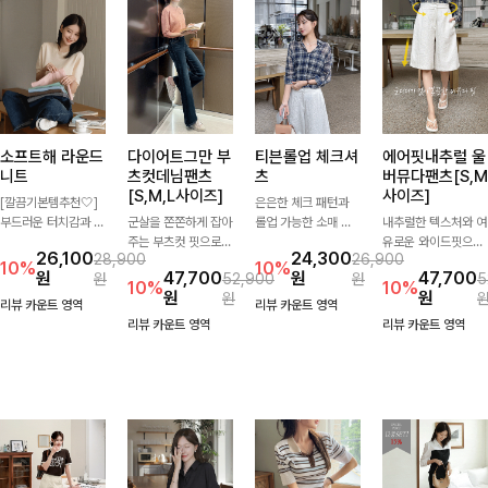
소프트해 라운드
다이어트그만 부
티븐롤업 체크셔
에어핏내추럴 울
니트
츠컷데님팬츠
츠
버뮤다팬츠[S,M
[S,M,L사이즈]
사이즈]
[깔끔기본템추천🤍]
은은한 체크 패턴과
부드러운 터치감과 군
군살을 쫀쫀하게 잡아
롤업 가능한 소매 디
내추럴한 텍스처와 여
더더기 없는 디자인으
주는 부츠컷 핏으로
테일로 다양한 분위기
유로운 와이드핏으로
26,100
24,300
28,900
26,900
로 매일 손이 가는 자
다리 라인을 이쁘고
를 연출하실 수 있어
군살은 자연스럽게 커
10%
10%
원
47,700
원
47,700
원
52,900
원
5
체제작 니트입니다.
깔끔하게 만들어주고
요🌿 차르르 흐르는
버해드리는 버뮤다 팬
10%
10%
원
원
원
자연스럽게 떨어지는
진청 색감으로 더욱
가벼운 소재와 여유로
츠 🤍 깔끔한 허리 디
리뷰 카운트 영역
리뷰 카운트 영역
여유핏과 깔끔한 라운
슬림해보이는 효과를
운 핏으로 단독은 물
테일과 편안한 착용감
리뷰 카운트 영역
리뷰 카운트 영역
드넥으로 단독은 물론
주는 데님팬츠!
론 아우터처럼 툭 걸
으로 데일리부터 출근
이너로도 활용하기 좋
쳐도 멋스러운 데일리
룩까지 산뜻하게 즐기
아요.
셔츠입니다
기 좋은 팬츠예요!