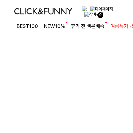
완성도 높은 원피스SET
0
특스트라이프 링클원피스+스트링자켓SET
BEST100
NEW10%
휴가 전 빠른배송
여름특가~