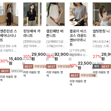
앤즌린넨 스
킹밋배색 카
캘핀패턴 버
캘로이 비스
엘팃펀칭 니
퀘어나시니
라니트
튼니트
코스 라운드
트
트
앤브이넥니
[쫀쫀텐션👍]깔
[입체패턴/고급
[베스트입고★]
트
린넨 함유 소재
끔한 카라와 반
스러움]브이넥
느낌있는 스퀘어
로 시원하고 쾌
오픈 디자인이
라인과 감각적인
[2TYPE선택]
펀칭과 골드버튼
29,900
32,900
26,
33,200
40,100
적하게 즐기기
만나 하나만 입
패턴이 어우러져
라운드넥과 브이
으로 세련됨이
10%
18%
27%
15,400
원
원
원
21,900
원
원
좋은 나시 니트
어도 완성도 높
포인트 있게 즐
넥 두 가지 디자
묻어나는 니트:)
30%
원
22,500
원
24,900
🌿 깔끔한 스퀘
은 스타일링을
기기 좋은 가디
인으로 취향에
시원쫀쫀함 가
10%
원
원
어넥 디자인이
연출해드려요 부
건 🤍 가볍게 걸
맞게 선택 가능
득, 여성스러운
리뷰 카운트 영
리뷰 카운트 영
리뷰 카운트 영
쇄골 라인을 더
담 없이 즐기기
쳐주기만 해도
한 베이직 니트
룩을 완성해봐요
역
역
역
리뷰 카운트 영
욱 여리하고 여
좋은 데일리 니
스타일리시한 무
🤍 깔끔한 실루
♡
역
리뷰 카운트 영
성스럽게 연출해
트로 어디에나
드를 더해주어
엣과 부드러운
역
드립니다
손쉽게 매치됩니
데일리하게 활용
착용감으로 단독
다
하기 좋아요 ✨
은 물론 이너까
지 활용도 높게
즐기기 좋아요
✨