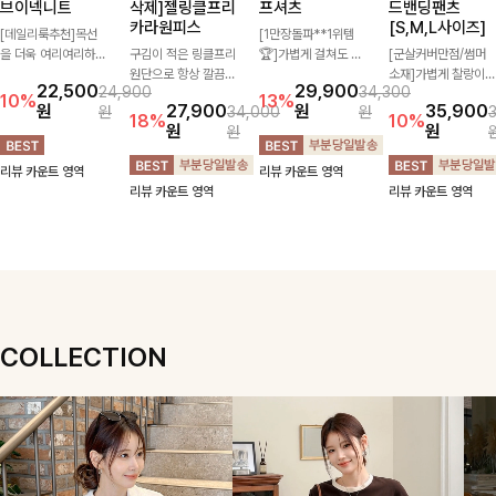
브이넥니트
삭제]젤링클프리
프셔츠
드밴딩팬츠
카라원피스
[S,M,L사이즈]
[데일리룩추천]목선
[1만장돌파**1위템
을 더욱 여리여리하게
구김이 적은 링클프리
🏆]가볍게 걸쳐도 살
[군살커버만점/썸머
연출해주는 브이넥 디
원단으로 항상 깔끔하
아나는 산뜻한 컬러
소재]가볍게 찰랑이는
22,500
29,900
24,900
34,300
자인으로 깔끔한 무드
게 착용 가능하며 일
감, 여름에 딱 맞는 코
원단과 여유로운 와이
10%
13%
원
27,900
원
35,900
원
34,000
원
를 완성해주는 니트
자로 떨어지는 넉넉한
튼 셔츠❤️ 여유 있는
드 핏으로 하루 종일
18%
10%
원
원
원
🤍 부드러운 착용감
핏으로 군살을 완벽히
핏과 스트라이프 패
편안하게 착용하실 수
과 베이직한 실루엣으
커버해주는 원피스에
턴, 자연스러운 실루
있는 팬츠입니다 🖤
리뷰 카운트 영역
리뷰 카운트 영역
로 단독은 물론 다양
요🖤
엣으로 데일리 코디에
✨ 허리 전체 밴딩과
리뷰 카운트 영역
리뷰 카운트 영역
한 아우터와 레이어드
부담 없이 매치된답니
스트링 디테일로 안정
하기 좋아 데일리하게
다:)
감 있는 착용감을 더
즐기기 좋은 아이템이
해드려요!
에요 ✨
COLLECTION