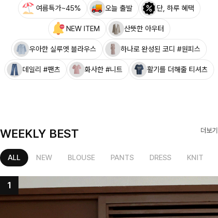
여름특가~45%
오늘 출발
단, 하루 혜택
NEW ITEM
산뜻한 아우터
우아한 실루엣 블라우스
하나로 완성된 코디 #원피스
데일리 #팬츠
화사한 #니트
활기를 더해줄 티셔츠
WEEKLY BEST
더보기
ALL
NEW
BLOUSE
PANTS
DRESS
KNIT