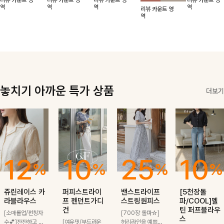
리뷰 카운트 영
리뷰 카운트 영
리뷰 카운트 영
리뷰 카운트 영
적함도 챙겨드려
날에도 편안하게
해도 멋스럽게
핏이 멋스러운,
무드가 느껴져요
역
역
역
역
리뷰 카운트 영
요 :)
착용 가능한 반
스타일링돼요
쾌적하면서 세련
🩶 가볍고 시원
역
팔자켓입니다-!
된 무드의 썸머
한 소재감으로
반팔자켓 -
여름에도 부담
없이 툭 걸치기
좋은 아이템!
놓치기 아까운 특가 상품
더보기
12
10
25
10
%
%
%
%
쥬린레이스 카
퍼피스트라이
밴스트라이프
[5천장돌
라블라우스
프 펜던트가디
스트링원피스
파/COOL]멜
건
틴 퍼프블라우
[소매롤업/펀칭자
[700장 돌파☆]
스
수💕]잔잔하고 고
[여유핏/부드러운
허리라인을 예쁘게