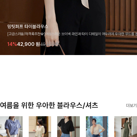
밍팃퍼프 타이블라우스
[고급스러움/하객룩추천💎]여성스러운 브이넥 라인과 타이 디테일이 어우러져 우아한 무드를 
라우스 🤍 여유로운 7부 소매로 편안하게 착용되며 데일리룩부터 출근룩, 하객룩까지 세련된
14%
42,900
원
49,800원
기 좋은 아이템이에요
여름을 위한 우아한 블라우스/셔츠
더보기