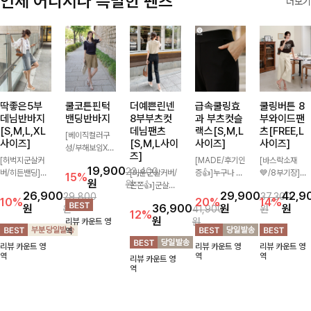
언제 어디서나 특별한 팬츠
더보기
딱좋은5부
쿨코튼핀턱
더예쁜린넨
급속쿨링효
쿨링버튼 8
데님반바지
밴딩반바지
8부부츠컷
과 부츠컷슬
부와이드팬
[S,M,L,XL
데님팬츠
랙스[S,M,L
츠[FREE,L
[베이직컬러구
사이즈]
[S,M,L사이
사이즈]
사이즈]
성/부해보임X]
즈]
[허벅지군살커
와이드하게 떨어
[MADE/후기인
[바스락소재
19,900
23,400
버/히든밴딩]여
지는 핏으로 편
[미운군살커버/
증👍]누구나 갖
💙/8부기장]사
15%
원
원
유롭게 떨어지는
안하면서도 멋스
쫀쫀👍]군살을
고 싶어할 슬랙
이드 버튼 디테
26,900
29,900
42,9
29,800
37,300
와이드핏과 부담
럽게 입어지는
잡아주는 깔끔한
스:)베이직하지
일이 은은한 포
10%
20%
14%
원
36,900
원
원
원
41,900
원
없는 5부 기장
밴딩 반바지🤎
부츠컷 핏에 발
만 부츠컷으로
인트가 되어주는
12%
원
원
리뷰 카운트 영
으로 편안하게
넉넉한 포켓 디
목이 드러나는
이쁜 핏 연출은
와이드 팬츠입니
역
즐기기 좋은 데
테일 더해져 데
8부 기장으로
물론,쫀쫀한 스
다. 여유롭게 떨
리뷰 카운트 영
리뷰 카운트 영
리뷰 카운트 영
님 팬츠 ✨ 빈티
일리룩부터 여행
다리를 슬림하고
판끼로 하루종일
어지는 실루엣과
역
역
역
리뷰 카운트 영
지한 워싱감이
룩까지 활용도
길어보이게 만들
편안하게!
가볍게 바스락거
역
더해져 캐주얼하
높게 즐겨지는
어주며 생지 소
리는 소재감으로
면서도 트렌디한
아이템!
재로 멋을 더한
시원하고 편안하
무드로 연출
데님팬츠에요~!
게 즐기기 좋은
아이템-