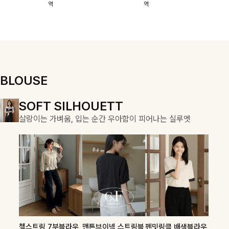
역
역
이에요:)
스에요🖤
돼요
할 수 있어요🤍
여유로운 핏이
만나 편안함은
물론, 고급스러
운 분위기까지
더해드립니다
BLOUSE
DOUBLE THE JOY
SOFT SILHOUETT
COZY ESSENTIAL
함께할 때 더욱 완벽한, 합리적인 선택으로 채우는 즐거움
살랑이는 가벼움, 입는 순간 우아함이 피어나는 실루엣
매일의 일상을 부드럽게 감싸줄 니트 컬렉션
켐펜던트 꽈배기니트
칠스트라이프 카라7
폴딘울 골지유넥니트
첼스트링 7부블라우
맨튼브이넥 스트링블
펜밋링클 배색블라우
필첸체크 스트링블라
팔롬드 링클블라우스
헨틴링클 날개티셔츠