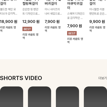
걸이
컬링목걸이
버귀걸이
어큐빅귀걸
걸이
이
볼드한 체인 모
은은한 링 펜던
미니 사이즈의
미니멀한 리본
티브가 감각적인
트 디자인으로
나비 쉐입으로
스퀘어 디자인으
펜던트로 은은한
포인트가 되어주
심플한 POINT,
은은하게 빛을
로 감각적인 무
포인트를 더해주
18,900
원
12,900
원
7,900
원
9,900
원
는 귀걸이- 심플
써지컬스틸 소재
내어줄 이어링,
드를 더했고 그
는 목걸이예요.
7,900
원
하면서도 존재감
로 변색 걱정 없
과하지 않은 포
안에 큐빅을 담
골드, 실버 컬러
리뷰 카운트 영
리뷰 카운트 영
리뷰 카운트 영
있는 디자인으로
역
이 데일리로 착
인트가 되어줘
역
아 더욱 고급스
로 구성돼 어떤
역
리뷰 카운트 영
데일리룩부터 스
용하기 좋아요-
데일리로 착용하
럽게 연출되는
룩에도 부담 없
역
리뷰 카운트 영
타일리시한 포인
기 좋아요:)
귀걸이에요~!
이 매치하기 좋
역
트룩까지 다양하
아요
게 매치하기 좋
은 아이템💎
SHORTS VIDEO
더보기