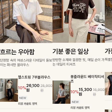
가
기분 좋은 일상
흐르는 우아함
특별
탄탄한 소재와 깔끔한 핏, 매일 손이 가
단정함 속의 여성스러운 디테일이 돋보
는 데일리 티셔츠
이는 화사한 블라우스
몽즐라운드 베이직티셔
첼스트링 7부블라우스
츠
26,100
28,900
10%
15,300
원
16,900
원
10%
원
원
리뷰 카운트 영역
리뷰 카운트 영역