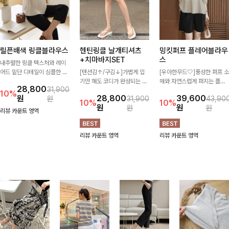
릴픈배색 링클블라우스
헨틴링클 날개티셔츠
밍킷퍼프 플레어블라우
+치마바지SET
스
내추럴한 링클 텍스처와 레이
어드 밑단 디테일이 심플한 디
[텐션감↑/구김↓]가볍게 입
[우아한무드🤍]풍성한 퍼프 소
자인에 포인트를 더해주며, 가
기만 해도 코디가 완성되는 세
매와 자연스럽게 퍼지는 플레
28,800
31,900
볍게 툭 입기만 해도 멋스러운
트 아이템으로, 자연스럽게 퍼
어 실루엣이 여성스러운 무드
10%
원
28,800
39,600
원
31,900
43,90
스타일을 완성해드려요- 여유
지는 프릴 날개 소매가 우아한
를 완성해주는 블라우스 🤍 체
10%
10%
원
원
원
원
로운 핏으로 군살은 자연스럽
포인트를 더해드립니다💕 잔
형을 자연스럽게 커버해주며
리뷰 카운트 영역
게 커버해주고, 편안한 착용감
잔한 링클 텍스처 소재와 편안
걸을 때마다 살랑이는 핏으로
까지 더해 손이 자주 가는 데일
한 허리밴딩으로 하루 종일 산
데일리룩부터 데이트룩까지 화
리뷰 카운트 영역
리뷰 카운트 영역
리 아이템이랍니다🤍
뜻하고 쾌적하게 즐겨보세요!
사하게 즐기기 좋은 아이템이
에요 ✨