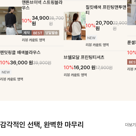
맨튼브이넥 스트링블라
칠킷배색 프린팅맨투맨
우스
티
34,900
38,700
10%
20,700
원
22,900
원
10%
원
원
리뷰 카운트 영역
룬셀
리뷰 카운트 영역
펜밋링클 배색블라우스
10
브쉘모달 프린팅티셔츠
10%
36,000
원
39,900원
10%
16,200
원
17,900원
리뷰 
리뷰 카운트 영역
리뷰 카운트 영역
감각적인 선택, 완벽한 마무리
더보기