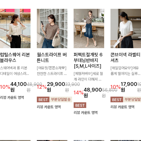
럽틸스퀘어 리본
월스트라이프 버
퍼펙트절개핏 6
콘브이넥 라벨티
블라우스
튼니트
부데님반바지
셔츠
[S,M,L사이즈]
스퀘어넥과 롱 리본
[여유핏/쫀쫀소재🤎]
[매일입어요🩵]여유
디테일이 여성스러운
잔잔한 스트라이프 패
[체형커버🫶]세로 절
롭게 떨어지는 실루엣
분위기를 한층 더해주
턴과 버튼 포인트가
개 라인이 더해져 다
과 깔끔한 브이넥 디
44,100
29,900
17,900
48,900
33,900
1
는 블라우스입니다.
더해져 캐주얼하면서
리 라인을 더욱 길고
자인으로 데일리하게
10%
12%
10%
원
원
48,900
원
원
원
56,800
원
자연스럽게 잡힌 셔링
도 세련된 무드를 연
슬림하게 연출해주는
즐기기 좋은 티셔츠-
14%
원
원
과 봉긋한 소매가 여
출해주는 니트- 가볍
5부 데님 반바지 🤍
소매 라벨 디테일이
리뷰 카운트 영역
리한 실루엣을 연출해
고 부드러운 착용감으
부담 없는 기장과 여
은은한 포인트를 더해
리뷰 카운트 영역
리뷰 카운트 영역
특별한 날은 물론 데
로 단독은 물론 데일
유로운 핏으로 편안하
심플하면서도 센스 있
리뷰 카운트 영역
일리룩으로도 부담 없
리룩으로 활용하기 좋
게 착용되며 다양한
는 스타일을 완성해드
이 즐기기 좋아요🎀
은 아이템!
상의와 손쉽게 매치되
려요!
어 데일리부터 휴가룩
까지 활용도 높게 즐
기기 좋아요 d