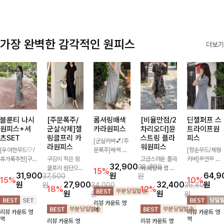
가장 완벽한 감각적인 원피스
더보기
블룬티 나시
[주문폭주/
롬셔링배색
[비율만점/2
딘젤퍼프 스
원피스+셔
군살삭제]젤
카라원피스
차리오더]뮨
트라이프원
츠SET
링클프리 카
스트링 플라
피스
[군살커버💕/주
라원피스
워원피스
[우아한무드🤍/
문폭주]배색 카
[청순무드/체형
휴가룩추천]구
구김이 적은 링
라와 스트라이프
고급스러운 플라
커버]꾸안꾸 무
32,900
38,700
김이 덜한 링클
클프리 원단으로
패턴으로 캐주얼
워 패턴과 랩 디
드의 정석🤍 가
15%
31,900
원
64,9
37,500
원
소재의 나시원피
항상 깔끔하게
한 무드를 더한
자인으로 여성스
볍고 산뜻한 착
15%
10%
원
27,900
32,400
원
원
34,000
36,800
스+셔츠 조합으
착용 가능하며
롱 원피스 🖤 셔
러우면서 세련된
용감으로 여름
18%
12%
원
원
원
원
로 코디 걱정없
일자로 떨어지는
링 디테일과 쫀
분위기를 더해주
내내 손이 자주
리뷰 카운트 영
이 여성스럽고
넉넉한 핏으로
쫀한 스판 소재
며 스트링이 내
가는 원피스예
역
리뷰 카운트 영
리뷰 카운트 영
편안하게 즐길
군살을 완벽히
로 편안하면서도
장되어있어 슬림
요- 은은한 스트
역
역
리뷰 카운트 영
리뷰 카운트 영
수 있는 아이템
커버해주는 원피
여성스럽게 연출
하게 핏을 조절
라이프 패턴과