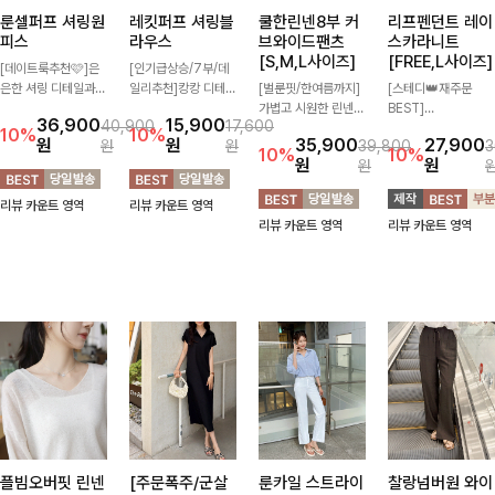
룬셀퍼프 셔링원
레킷퍼프 셔링블
쿨한린넨8부 커
리프펜던트 레이
피스
라우스
브와이드팬츠
스카라니트
[S,M,L사이즈]
[FREE,L사이즈]
[데이트룩추천🩷]은
[인기급상승/7부/데
은한 셔링 디테일과
일리추천]캉캉 디테일
[벌룬핏/한여름까지]
[스테디👑재주문
퍼프 소매가 어우러져
이 더해져 사랑스럽고
가볍고 시원한 린넨
BEST]
36,900
15,900
40,900
17,600
사랑스러운 무드를 완
풍성한 실루엣을 완성
혼방 소재로 한여름까
사랑스러움 가득 담은
10%
10%
원
원
35,900
27,900
원
원
39,800
3
성해주는 원피스🤍
해주는 블라우스 🤍
지 쾌적하게 즐기기
카라 니트에 펜던트
10%
10%
원
원
원
허리 스모크 밴딩이
가볍게 퍼지는 핏으로
좋은 8부 커브 와이드
포인트까지 톡-톡 얼
슬림한 실루엣을 연출
체형을 자연스럽게 커
팬츠 🤍 자연스럽게
굴을 밝혀주는 컬러와
리뷰 카운트 영역
리뷰 카운트 영역
해주며, 자연스럽게
버해주며 여성스럽게
떨어지는 커브핏이 멋
함께 해요-
리뷰 카운트 영역
리뷰 카운트 영역
퍼지는 플레어 라인으
즐기기 좋아요 ✨
스러운 실루엣을 연출
로 여성스럽고 편안하
해줘요 ✨
게 즐기기 좋아요
플빔오버핏 린넨
[주문폭주/군살
룬카일 스트라이
찰랑넘버원 와이