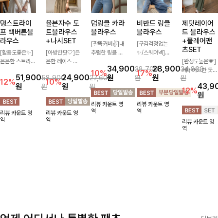
댕스트라이
율븐자수 도
덤링클 카라
비반드 링클
제딧레이어
프 백버튼블
트블라우스
블라우스
블라우스
드 블라우스
라우스
+나시SET
+플레어팬
[팔뚝커버✌]내
[구김걱정없는
츠SET
[활용도좋은✨]
[아방한핏🤍]은
추럴한 링클 텍
✨/스퀘어넥]입
은은한 스트라이
은한 레이스 자
스처로 분위기
체감 있는 링클
[완성도높은💗]
34,900
28,900
38,700
34,800
프 패턴이 더해
수와 도트 패턴
있게 입어지는
엠보 텍스처가
레이어드한 듯
10%
17%
51,900
24,900
원
원
58,900
27,600
원
원
져 심플한 코디
으로 사랑스러운
블라우스🖤 브
돋보이는 블라우
자연스러운 나시
12%
10%
원
원
43,9
원
원
에도 세련된 포
감성 가득 담았
이넥 카라 디자
스- 여유로운 실
와 버튼 원피스
12%
원
인트를 더해드리
으며 나시 세트
인에 여유로운
루엣과 물결 짜
가 함께 구성된
리뷰 카운트 영
리뷰 카운트 영
며 깔끔한 스트
구성으로 이너
소매핏 더해져
임 소매 디테일
세트 아이템입니
역
역
리뷰 카운트 영
리뷰 카운트 영
라이프 디테일로
걱정없이 손쉽게
여리하면서도 시
이 더해져 편안
다. 코디 고민 없
역
역
리뷰 카운트 영
유행 없이 오래
코디 가능한 블
원한 무드로 즐
하면서도 여성스
이 한 벌만으로
역
함께하기 좋은
라우스에요:)
기기 좋아요-
러운 무드를 연
도 내추럴하면서
블라우스예요
출해드려요!
여성스러운 썸머
룩 완성!