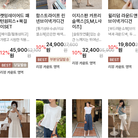
캣밍레이어드 패
함스트라이프 린
이지스판 카프리
윌리덤 라운드앤
턴원피스+목걸
넨브이넥가디건
슬랙스[S,M,L사
브이넥가디건
이SET
이즈]
[통기성우수🧊/리오
[부드러운소재]브이
[페이즐/활동성최고]
셀소재]은은한 배색
[슬림핏연출]입는 순
넥과 라운드넥, 두 가
가볍고 시원한 착용감
스트라이프 패턴으로
간 느껴지는 뛰어난
지 넥 라인 중 취향에
24,900
19,800
27,600
2
으로 여름 내내 부담
캐주얼하면서도 산뜻
신축성으로 활동량 많
맞게 선택할 수 있는
10%
10%
45,900
원
32,400
원
52,100
원
35,900
없이 즐기기 좋은 라
한 무드 살려주는 니
은 날에도 편안하게
활용도 높은 가디건
12%
10%
원
원
원
원
운드 니트 🤍 베이직
트 가디건 💛 브이넥
🌿 발목이 드러나는
🤍 부드러운 착용감
한 디자인으로 다양한
라인에 슬림하게 떨어
카프리 기장이 다리
과 베이직한 디자인으
리뷰 카운트 영역
리뷰 카운트 영역
리뷰 카운트 영역
하의와 손쉽게 매치되
지는 핏 더해져 단독
라인을 더욱 길고 산
로 단독은 물론 가볍
리뷰 카운트 영역
어 데일리하게 활용하
으로도 여리하고 세련
뜻하게 보여주며, 깔
게 걸쳐 입기 좋아 데
기 좋아요 ✨
되게 입어져요-
끔한 실루엣으로 출근
일리룩부터 출근룩까
룩부터 데일리룩까지
지 다양하게 즐기기
활용도 높게 즐기기
좋은 아이템이에요 ✨
좋습니다