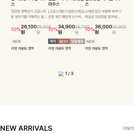
부니트
스
라우스
스
우스+플레어스커트
+와이드팬츠SET
+치마바지SET
꽈배기 짜임에 미니 펜던트
[여리핏/가벼운착용감]은은
SET
로 센스있는 아웃핏을 완성
[골드버튼/클래식무드🤍]
하게 더해진 울 함유 소재로
잔잔한 광택감이 고급스러
[고급스러운/시원한소재]은
소매와 밑단 부분에 배색 디
[🔥주문폭주]가볍게 살랑이
[텐션감↑/구김↓]가볍게
해주는 반팔니트예요- 소프
스트라이프 패턴으로 데일
포근하면서도 가볍게 착용
운 분위기를 더해주는 블라
은한 체크 패턴과 브이넥으
테일로 밋밋함을 덜어내고
[활용도 좋은 투피스]은은한
는 소재감으로 시원하고 여
입기만 해도 코디가 완성되
22,900
24,300
26,900
26,900
트한 텍스처의 비스코스 혼
리룩에 포인트를 더해줄 아
되는 니트예요🧶 세로 골지
우스예요 ✨ 허리 스트링과
로 단정하면서 실버버튼으
더욱 멋스럽게 연출되며 링
15%
10%
체크 패턴과 허리 스트링 디
성스럽게 입어지는 블라우스
는 세트 아이템으로, 자연스
원
31,900
원
26,100
34,900
36,000
원
35,400
원
28,900
38,700
39,900
30,900
28,800
방 소재로 누구나 부담없이
이템입니다 카라넥 디자인
짜임 디테일이 슬림한 실루
프릴 밑단이 자연스럽게 실
로 고급스러운 디테일을 넣
클 소재로 구김 걱정없이 즐
38,600
31,900
10%
테일이 어우러진 투피스 세
+팬츠 세트 🖤 허리 밴딩 디
럽게 퍼지는 프릴 날개 소매
10%
10%
10%
20%
10%
원
원
원
원
원
원
원
원
42,900
원
원
입기 좋아요
으로 깔끔한 이미지로 만들
엣을 연출해주며, 부드러운
루엣을 살려주며, 여유로운
었으며 밑단스트링으로 핏
길 수 있는 블라우스랍니
49,800
원
원
리뷰 카운트 영역
트입니다. 여유로운 상의와
테일로 편안하면서도 자연스
가 우아한 포인트를 더해드
14%
원
어 주는 7부 니트입니다 ~
신축성까지 더해져 데일리
핏으로 편안하면서도 여성
을 더욱 깔끔하게 잡아주는
다:)
원
풍성하게 퍼지는 롱스커트가
럽게 라인 잡아주어 꾸안꾸
립니다💕 잔잔한 링클 텍스
리뷰 카운트 영역
로 즐기기 좋답니다🤍
스러운 무드를 완성해준답
블라우스예요 :)
자연스러운 체형 커버는 물
무드로 멋스럽게 완성!
처 소재와 편안한 허리밴딩
리뷰 카운트 영역
리뷰 카운트 영역
리뷰 카운트 영역
리뷰 카운트 영역
니다 🤍
리뷰 카운트 영역
리뷰 카운트 영역
론, 단품으로도 다양하게 활
으로 하루 종일 산뜻하고 쾌
리뷰 카운트 영역
용하기 좋아요🖤
적하게 즐겨보세요!
1
/
3
NEW ARRIVALS
더보기