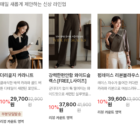
매일 새롭게 제안하는 신상 라인업
더리골지 카라니트
강력한편안함 와이드슬
펌레이스 리본블라우스
랙스[FREE,L사이즈]
클래식한 배색 카라와 골드 버
레이스 자수가 들어간 커다란
튼 디테일이 세련된 포인트를
군더더기 없이 툭 떨어지는 와
카라와 리본으로 여성스러우면
더해주는 니트입니다. 세로 골
이드핏으로 세련된 실루엣을
서 사랑스러운 무드가 가득 느
29,700
39,600
32,900
43,90
지 짜임이 슬림한 실루엣을 연
완성해주는 슬랙스입니다. 깔
껴지는 블라우스에요🤎
10%
10%
원
37,800
원
원
41,900
원
출해 단정하면서도 여성스러운
끔한 디자인과 롱한 기장감으
10%
원
원
무드를 완성해드려요.
로 다리가 길어 보이고 뒷밴딩
리뷰 카운트 영역
으로 편안하기까지-
리뷰 카운트 영역
리뷰 카운트 영역