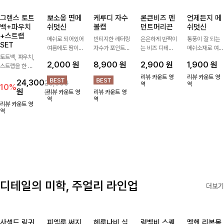
그렌스 토트
뽀소옹 면메
케루디 자수
론큰비즈 펜
언제든지 메
백+파우치
쉬덧신
볼캡
던트머리끈
쉬덧신
+스트랩
메쉬로 되어있어
빈티지한 레터링
은은하게 반짝이
통풍이 잘 되는
SET
여름에도 땀이
자수가 포인트가
는 비즈 디테일
메쉬소재로 여름
토트백, 파우치,
차지않게~! 발걸
되어 데일리 룩
과 펜던트 포인
까지 쾌적하게
2,000
원
8,900
원
2,900
원
1,900
원
스트랩을 한 번
음도 당당해지세
에 자연스럽게
트로 스타일에
데일리로 신기
에 드리는
요:-)
어우러지는 볼
센스를 더해주는
좋은 덧신이에요
리뷰 카운트 영
리뷰 카운트 영
24,300
26,900
ITEM활용도 높
캡!베이직한 컬
아이템, 탄탄한
역
^^
역
10%
원
원
리뷰 카운트 영
리뷰 카운트 영
게 어디에든 다
러와 깔끔한 쉐
밴딩으로 안정감
역
역
양하게 즐겨주세
입으로 캐주얼부
있게 잡아주어
리뷰 카운트 영
요 ;)
역
터 꾸안꾸 스타
데일리로 활용하
일까지 활용도
기 좋은 헤어 악
GOOD
세서리
디테일의 미학, 주얼리 라인업
더보기
사셀드 링귀
피엘룬 써지
헤룬나비 실
럼벨비 스퀘
멜헨 리본목