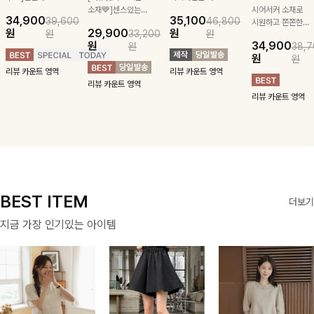
급스러운 자수 디
소재💙]센스있는
잡아주는 스트링과
시어서커 소재로
34,900
35,100
39,600
46,800
테일이 사랑스러운
스트라이프 패턴에
깔끔한 스트라이프
시원하고 쫀쫀한
원
29,900
원
원
33,200
원
블라우스-페미닌
귀여운 퍼피 펜던
패턴에 링클프리!
텐션감으로 언제든
원
34,900
원
38,7
하면서 여리한 무
트로 포인트를 선
💙플레어지는 롱한
편안하게 입혀질
원
원
드로 즐겨지는
사하는 니트 가디
기장감까지 완벽한
블라우스- 단정한
리뷰 카운트 영역
리뷰 카운트 영역
ITEM
건을 소개할게요 :)
데일리 원피스:B
카라와 풍성한 퍼
리뷰 카운트 영역
프 소매로 여성스
리뷰 카운트 영역
러움을 더했어요 :)
BEST ITEM
더보기
지금 가장 인기있는 아이템