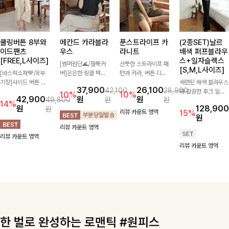
쿨링버튼 8부와
메칸드 카라블라
푼스트라이프 카
(2종SET)날르
이드팬츠
우스
라니트
배색 퍼프블라우
[FREE,L사이즈]
스+일자슬랙스
[썸머원단🌊/팔뚝커
산뜻한 스트라이프 패
[S,M,L사이즈]
[바스락소재💙/8부
버]은은한 링클 텍스
턴과 카라, 버튼 디테
기장]사이드 버튼 디
처와 여유로운 실루엣
일이 어우러져 단정하
세련된 배색 블라우스
37,900
26,100
42,100
28,900
테일이 은은한 포인트
이 만나 내추럴하면서
면서도 세련된 무드를
와 깔끔한 후크 일자
10%
10%
42,900
원
원
49,800
원
원
가 되어주는 와이드
도 세련된 무드를 연
완성해주는 니트 🤍
슬랙스를 함께 구성한
14%
원
128,900
원
팬츠입니다. 여유롭게
출해주는 블라우스-
부드럽고 가벼운 착용
세트입니다. 허리 라
리뷰 카운트 영역
15%
원
떨어지는 실루엣과 가
데일리룩부터 출근룩
감으로 데님부터 슬랙
인을 자연스럽게 살려
리뷰 카운트 영역
볍게 바스락거리는 소
까지 다양하게 활용하
스까지 다양하게 매치
주는 블라우스와 롱한
리뷰 카운트 영역
재감으로 시원하고 편
기 좋은 베이직한 디
하기 좋아 데일리룩부
일자핏 슬랙스가 만나
리뷰 카운트 영역
안하게 즐기기 좋은
자인!
터 출근룩까지 활용도
단정하면서도 고급스
아이템-
높게 즐기기 좋은 아
러운 실루엣을 완성해
이템이에요 ✨
드려요.
한 벌로 완성하는 로맨틱 #원피스