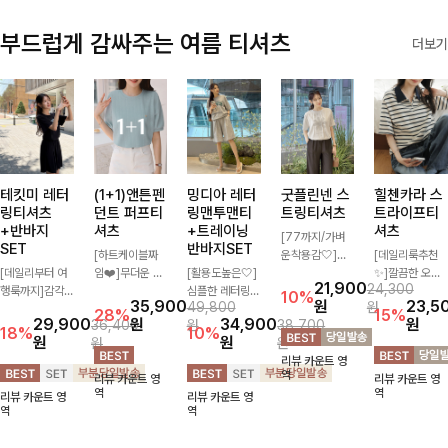
부드럽게 감싸주는 여름 티셔츠
더보기
테킷미 레터
(1+1)앤튼펜
밍디아 레터
굿플린넨 스
힐첸카라 스
링티셔츠
던트 퍼프티
링맨투맨티
트링티셔츠
트라이프티
+반바지
셔츠
+트레이닝
셔츠
[77까지/가벼
SET
반바지SET
[하트케이블짜
운착용감🤍]린
[데일리룩추천
[데일리부터 여
임❤️]무더운 여
[활용도높은🤍]
넨 소재와 내추
✨]깔끔한 오픈
21,900
24,300
행룩까지]감각
름 사랑스러운
심플한 레터링
럴한 플라워 프
카라넥과 조화로
10%
35,900
원
23,5
49,800
원
적인 레터링 티
낭만같은 티셔츠
포인트의 반팔
린팅이 포인트가
운 배색이 들어
28%
15%
29,900
원
34,900
원
36,400
원
38,700
셔츠와 플레어
소재감에서 주는
티셔츠와 여유롭
되어 하나만으로
간 스트라이프
18%
10%
원
원
원
원
핏 반바지가 함
포인트와 금장으
게 떨어지는 반
도 감성 있는 스
패턴으로 단정하
리뷰 카운트 영
께 구성된 세트
로 고급스러움도
바지 조합으로
타일을 완성해드
고 캐주얼한 무
역
리뷰 카운트 영
리뷰 카운트 영
아이템으로, 편
놓치지 말아요♥
꾸안꾸 무드 제
리는 티셔츠-🌼
드를 선사하는
역
역
리뷰 카운트 영
리뷰 카운트 영
안하면서도 캐주
대로 살려주는
🌿
반팔 티셔츠에
역
역
얼한 꾸안꾸룩을
트레이닝 세트
요:)
완성해드립니다
🖤 편안한 착용