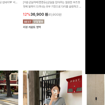
 반바지🤎 넉넉
[미운군살커버/쫀쫀👍]군살을 잡아주는 깔끔한 부츠컷
직하지만 부츠컷으
여행룩까지 활용도
핏에 발목이 드러나는 8부 기장으로 다리를 슬림하고 길
로 하루종일 편안
20%
29,9
어보이게 만들어주며 생지 소재로 멋을 더한 데님팬츠에
12%
36,900
원
41,900원
요~!
리뷰 카운트 영역
리뷰 카운트 영역