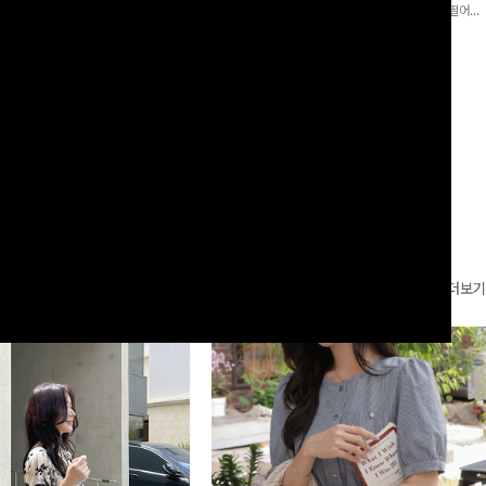
로 이쁜 핏 연출은 물론,쫀쫀한 스판끼
포인트가 되어주는 와이드 팬츠입니다. 여유롭게 떨어지
하게!
는 실루엣과 가볍게 바스락거리는 소재감으로 시원하고
00
원
14%
42,900
원
37,300원
49,800원
편안하게 즐기기 좋은 아이템-
리뷰 카운트 영역
더보기