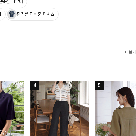
산뜻한 아우터
트
활기를 더해줄 티셔츠
더보기