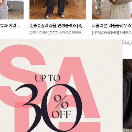
[재구매율1위] 냉감효과 카라니트
숏중롱골라입을 인생슬랙스[S,M,L,XL사이즈]
로즐리본 러플블라우스
[여름버전출시]쫀쫀한 스판으로 편안하게
[쉬폰소재/여리여리]우아한 리
필요가 없어요!얇
착용되어 누구나 입기 좋은 데일리 슬랙스!
연스럽게 흐르는 러플 디테일
10%
32,900
원
13%
38,900
원
32,800원
36,500원
44,
여름에도 시원하게
숏·기본·롱 기장과 와이드·부츠컷 핏까지 취
분위기를 더해주는 블라우스 
다
향에 맞게 선택할 수 있어 더욱 만족스러워
한 소재감과 여유롭게 떨어지
요
얼굴까지 화사해 보이며 세련
좋아요