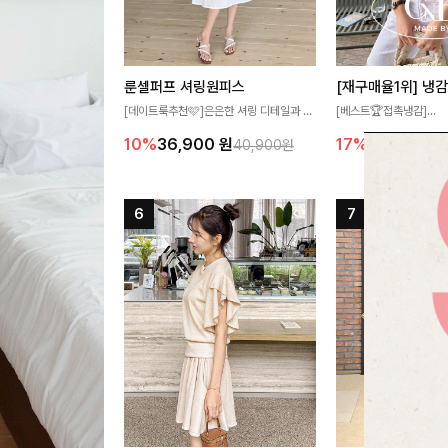
룬셀퍼프 셔링원피스
[데이트룩추천🩷]은은한 셔링 디테일과 퍼
[베스트🏆접촉냉감]
프 소매가 어우러져 사랑스러운 무드를 완
여름에도 무더위 걱정할 
10%
36,900
원
17%
27,300
원
40,900원
성해주는 원피스🤍 허리 스모크 밴딩이 슬
고 가벼운 소재감으로 
림한 실루엣을 연출해주며, 자연스럽게 퍼
즐기실 수 있는 니트랍니
지는 플레어 라인으로 여성스럽고 편안하게
즐기기 좋아요