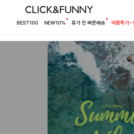
베스트셀러 블라우스
[2차리오더] 드람린넨 스트링블라우스
BEST100
NEW10%
휴가 전 빠른배송
여름특가~