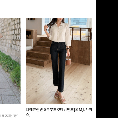
더예쁜린넨 8부부츠컷데님팬츠[S,M,L사이
급속쿨링효과 
즈]
 떨어지는 핏으
[MADE/후기인