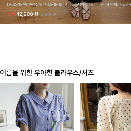
[고급스러움/하객룩추천💎]여성스러운 브이넥 라인과 타이 디테일이 어우러져 우아한 무드를 
라우스 🤍 여유로운 7부 소매로 편안하게 착용되며 데일리룩부터 출근룩, 하객룩까지 세련된
14%
42,900
원
49,800원
기 좋은 아이템이에요
여름을 위한 우아한 블라우스/셔츠