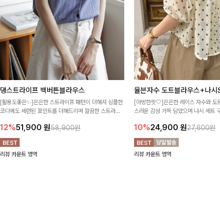
댕스트라이프 백버튼블라우스
율븐자수 도트블라우스+나시S
[활용도좋은✨]은은한 스트라이프 패턴이 더해져 심플한
[아방한핏🤍]은은한 레이스 자수와 도
코디에도 세련된 포인트를 더해드리며 깔끔한 스트라이
스러운 감성 가득 담았으며 나시 세트 
프 디테일로 유행 없이 오래 함께하기 좋은 블라우스예요
정없이 손쉽게 코디 가능한 블라우스에요
12%
51,900
원
10%
24,900
원
58,900원
27,600원
리뷰 카운트 영역
리뷰 카운트 영역