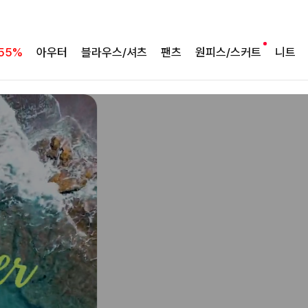
바람처럼 가벼운 셋업
팔롬드 링클블라우스+와이드팬츠SET
55%
아우터
블라우스/셔츠
팬츠
원피스/스커트
니트