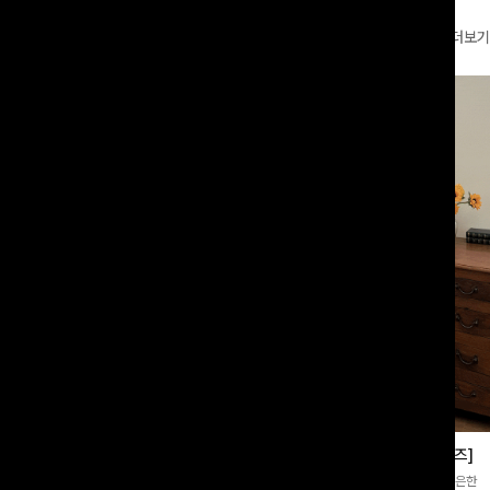
더보기
부츠컷슬랙스[S,M,L사이즈]
쿨링버튼 8부와이드팬츠[FREE,L사이즈]
증👍]누구나 갖고 싶어할 슬랙스:)베이
[바스락소재💙/8부기장]사이드 버튼 디테일이 은은한