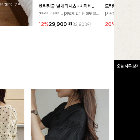
완성해주는 7부 블
헨틴링클 날개티셔츠+치마바지SET
드람린넨 스트링블
 스타일링을 연출하
[텐션감↑/구김↓]가볍게 입기만 해도 코
[시원함🧊/77사이즈까
디가 완성되는 세트 아이템으로, 자연스럽
한 텍스처가 돋보이는 블
12%
29,900
원
20%
34,900
원
33,900원
게 퍼지는 프릴 날개 소매가 우아한 포인트
없는 슬릿 카라 디자인이
를 더해드립니다💕 잔잔한 링클 텍스처 소
원하게 연출해드립니다 
재와 편안한 허리밴딩으로 하루 종일 산뜻
하고 쾌적하게 즐겨보세요!
오늘 하루 보지