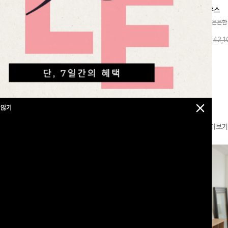
찰랑넘버원 와이드밴딩팬츠[S,M,L사이즈]
메칸드 카라블라우스
라우스
[군살커버만점/썸머소재]가볍게 찰랑이는
[썸머원단🌊/팔뚝커버]은은한
지]가볍고 내추럴
원단과 여유로운 와이드 핏으로 하루 종일
와 여유로운 실루엣이 만나 
라우스로, 답답함
10%
35,900
원
10%
37,900
원
39,800원
42,
43,600원
편안하게 착용하실 수 있는 팬츠입니다 🖤
세련된 무드를 연출해주는 블
 얼굴선을 더욱 시
✨ 허리 전체 밴딩과 스트링 디테일로 안정
리룩부터 출근룩까지 다양하게
🌿
감 있는 착용감을 더해드려요!
은 베이직한 디자인!
 않기
더보기