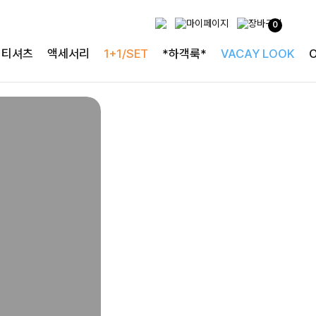
두가지 컬러 데일리아이템
0
룬카일 스트라이프셔츠
티셔츠
액세서리
1+1/SET
*하객룩*
VACAY LOOK