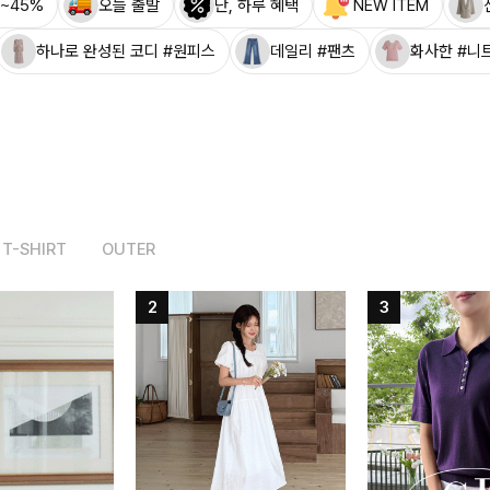
~45%
오늘 출발
단, 하루 혜택
NEW ITEM
하나로 완성된 코디 #원피스
데일리 #팬츠
화사한 #니
T-SHIRT
OUTER