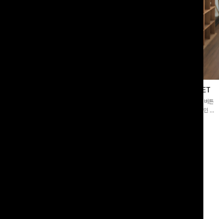
블라우스
제딧레이어드 블라우스+플레어팬츠SET
스퀘어넥]입체감 있는 링클 엠보 텍스
[완성도높은💗]레이어드한 듯 자연스러운 나시와 버튼
라우스- 여유로운 실루엣과 물결 짜임
원피스가 함께 구성된 세트 아이템입니다. 코디 고민 없
더해져 편안하면서도 여성스러운 무드를
이 한 벌만으로도 내추럴하면서 여성스러운 썸머룩 완성!
00
원
12%
43,900
원
34,800원
49,800원
리뷰 카운트 영역