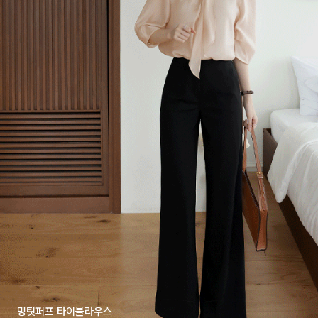
밍팃퍼프 타이블라우스