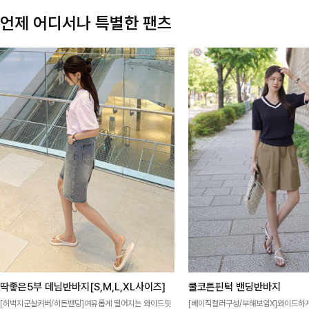
언제 어디서나 특별한 팬츠
딱좋은5부 데님반바지[S,M,L,XL사이즈]
쿨코튼핀턱 밴딩반바지
[허벅지군살커버/히든밴딩]여유롭게 떨어지는 와이드핏
[베이직컬러구성/부해보임X]와이드하게