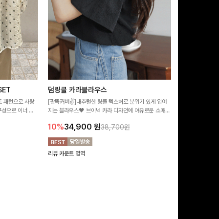
ET
덤링클 카라블라우스
비반드 링클
트 패턴으로 사랑
[팔뚝커버✌]내추럴한 링클 텍스처로 분위기 있게 입어
[구김걱정없는✨/
구성으로 이너 걱
지는 블라우스🖤 브이넥 카라 디자인에 여유로운 소매핏
처가 돋보이는 블
:)
더해져 여리하면서도 시원한 무드로 즐기기 좋아요-
소매 디테일이 
10%
34,900
원
17%
28,9
38,700원
연출해드려요!
리뷰 카운트 영역
리뷰 카운트 영역