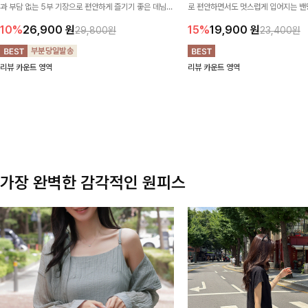
과 부담 없는 5부 기장으로 편안하게 즐기기 좋은 데님
로 편안하면서도 멋스럽게 입어지는 밴딩
팬츠 ✨ 빈티지한 워싱감이 더해져 캐주얼하면서도 트렌
한 포켓 디테일 더해져 데일리룩부터 
10%
26,900
원
15%
19,900
원
29,800원
23,400원
디한 무드로 연출
높게 즐겨지는 아이템!
리뷰 카운트 영역
리뷰 카운트 영역
가장 완벽한 감각적인 원피스