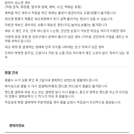
현저히 감소한 경우
(착용 흔적, 화장품, 탈취제 냄새, 세탁, 수선, 택훼손 포함)
세탁을 하신 경우나 착용을 하신 후에는 불량이 발견되어도 교환/반품이 불가합니다.
워싱면 종류의 제품은 워싱과정에서 옷이 살짝 돌아가는 현상이 있을 수 있습니다.
피팅만 해보신 경우라도 상품이 훼손된 경우(구김,늘어남,보풀)는 불가합니다.
배송 시 생긴 구김, 단추 바느질의 느슨함, 간단한 손질이 가능한 마감실 처리가 미흡한 경우
거래처 공정 과정 중 단추구멍이 완벽히 뚫리지 않은 경우 (가위로 간단하게 구멍을 내주신 뒤
착용 부탁드립니다)
워싱 과정 중 발생하는 냄새와 단추 위치를 나타내는 초크 자국이 남은 경우
지퍼의 뻣뻣한 움직임, 신발이나 가방 및 소품 마감 처리에서 생긴 소량의 본드 자국이 있는 경
우
환불 안내
환불시 수거 상품 확인 후 3일이내 결제하신 방법으로 환불해드립니다
예치금으로 환불 시 다시 원결제(무통장,핸드폰,카드)로의 환불은 불가합니다.
핸드폰 결제후 부분 취소 또는 결제한 달이 지나 환불시, 통신사 정책상 핸드폰 취소가 되지않
아 반품시 결제금액의 3.75%가 차감 후 환불됩니다.
적립금과 복합 결제하여 주문하였을 경우 환불 요청시 적립금이 우선적으로 환원됩니다.
판매자정보