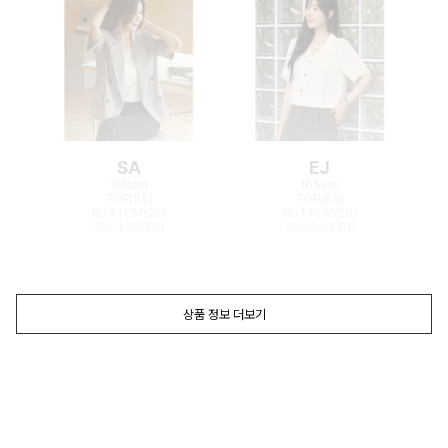
SA
EJ
168cm
165cm
TOP(55)
TOP(55)
BOTTOM(26)
BOTTOM(26)
SHOES(240)
SHOES(240)
상품 정보 더보기