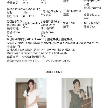
厚手
カサカサして
全体あり
あり
あり
いる
적당함
Norma
부분안감
Part
약간당겨짐
Slig
적당함
Normal
비침약간
Slightly
l
ially
htly
適度
ややあり
さらっとして
部分あり
若干あり
いる
안감탈부착
D
밝은칼라만
Bright
얇음
Thin
부드러움
Soft
없음
Inflexible
etachable
Color Only
なし
薄手
柔らかい
脱着可能
薄い色あり
없음
None
없음
None
なし
なし
취급시 주의사항 / Attention to / 注意事项 / 注意事項
상품별로 기재된 소재에 해당하는 세탁 및 관리법을 지켜주셔야 더 오래 예쁘게 입으실
수 있습니다.
클릭앤퍼니 모든 의류는 첫 세탁은 드라이크리닝을 권장합니다.
Dry Clean is recommended on the first wash.
建议在第一次洗涤时使用干洗。
最初の洗浄ではドライクリーニングをお勧めします。
MODEL
SIZE