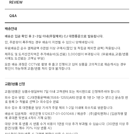
REVIEW
Q&A
배송안내
배송은 입금 확인 후 2~3일 이내(주말제외) CJ 대한통운으로 발송됩니다.
단, 주문량이 폭주하는 경우 배송이 지연될 수 있으니 양해바랍니다.
무료배송은 순수 결제금액 6만원 이상 구매시(할인 및 적립금 제외한 금액) 적용됩니다.
제주도 및 도서산간지역은 추가배송비(도선료) 3,000원이 부과됩니다. (무료배송,교환/반품
시에도 도선료는 고객님 부담)
모든 배송 과정은 CCTV로 촬영 후 출고 진행되고 있어 상품을 고의적으로 훼손하시는 경우
확인이 가능하며 교환/반품 처리 절대 불가합니다.
교환/반품 신청
교환/반품은 상품수령일부터 7일 이내 고객센터 또는 게시판으로 신청해주셔야 합니다.
회수 접수 방법 : CJ대한통운택배(1588-1255)ARS 연결 후 1번 ▷ 1번 ▷ 받으신 운송장 번
호 등록 ▷ 착불로 선택 ▷ 회수접수 완료
회수 접수 후 대한통운 담당 기사가 주말 제외 1-2일 이내에 회수지로 방문합니다.
배송비 입금계좌 : 국민은행 512637-01-001048 / 예금주 : (주)클릭앤퍼니 (입금자명 옆
에 휴대폰 뒷번호 4자리 기재 요청)
대량 구매 후 반품 시 반품 수거 비용이 1만원 이상 추가 부과될 수 있습니다. (30만원 이상 주
문건/상품 개수 70% 이상 반품 시)