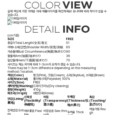
실제 색상과 가장 가까운 아래 제품이미지를 확인하세요! 모니터에 따라 차이가 있을 수
있습니다.
(cm기준)
SIZE
FREE
총길이
Total Length/全長/着丈
51
어깨+소매(단면)
Shoulder Width/肩寬/肩幅
65
가슴둘레
Bust Circumference/胸圍/胸まわり
90
팔둘레
Arm/袖圍/袖まわり
36
밑단둘레
Hem/下擺圍/裾まわり
70
사이즈는 재는 위치에 따라 1~3cm의 오차가 생길 수 있습니다.
There may be 1~3cm difference depending on the measuring
method / location.
색상(Color)
핑크(Pink), 크림(Cream), 소라(Skyblue), 브라운(Brown)
소재(Material)
폴리에스터(Polyester) 100%
사이즈(Size)
FREE
세탁방법(Washing)
드라이크리닝(Dry cleaning)
중량(Weight)
410g
제조국(Origin)
대한민국(Korea)
두께감
신축성
비침
촉감
안감
(Lining/
(Flexibility/
(Transparency/
(Thickness/生
(Touching/
裏地)
伸縮性)
透け感)
肌ざわり)
地の厚さ)
까슬거림
Rou
전체안감
Enti
매우좋음
Flexi
비침있음
See-thro
두꺼움
Thick
gh
rly
ble
ugh