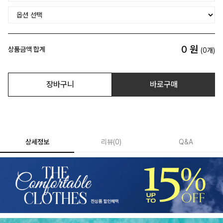
0
원
상품금액 합계
(
0
개)
장바구니
바로구매
상세정보
리뷰
(
0
)
Q&A