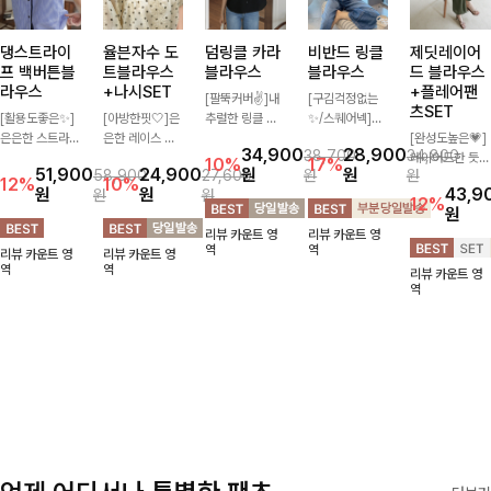
댕스트라이
율븐자수 도
덤링클 카라
비반드 링클
제딧레이어
프 백버튼블
트블라우스
블라우스
블라우스
드 블라우스
라우스
+나시SET
+플레어팬
[팔뚝커버✌]내
[구김걱정없는
츠SET
[활용도좋은✨]
[아방한핏🤍]은
추럴한 링클 텍
✨/스퀘어넥]입
은은한 스트라이
은한 레이스 자
스처로 분위기
체감 있는 링클
[완성도높은💗]
34,900
28,900
38,700
34,800
프 패턴이 더해
수와 도트 패턴
있게 입어지는
엠보 텍스처가
레이어드한 듯
10%
17%
51,900
24,900
원
원
58,900
27,600
원
원
져 심플한 코디
으로 사랑스러운
블라우스🖤 브
돋보이는 블라우
자연스러운 나시
12%
10%
원
원
43,9
원
원
에도 세련된 포
감성 가득 담았
이넥 카라 디자
스- 여유로운 실
와 버튼 원피스
12%
원
인트를 더해드리
으며 나시 세트
인에 여유로운
루엣과 물결 짜
가 함께 구성된
리뷰 카운트 영
리뷰 카운트 영
며 깔끔한 스트
구성으로 이너
소매핏 더해져
임 소매 디테일
세트 아이템입니
역
역
리뷰 카운트 영
리뷰 카운트 영
라이프 디테일로
걱정없이 손쉽게
여리하면서도 시
이 더해져 편안
다. 코디 고민 없
역
역
리뷰 카운트 영
유행 없이 오래
코디 가능한 블
원한 무드로 즐
하면서도 여성스
이 한 벌만으로
역
함께하기 좋은
라우스에요:)
기기 좋아요-
러운 무드를 연
도 내추럴하면서
블라우스예요
출해드려요!
여성스러운 썸머
룩 완성!