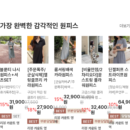
가장 완벽한 감각적인 원피스
더보기
블룬티 나시
[주문폭주/
롬셔링배색
[비율만점/2
딘젤퍼프 스
원피스+셔
군살삭제]젤
카라원피스
차리오더]뮨
트라이프원
츠SET
링클프리 카
스트링 플라
피스
[군살커버💕/주
라원피스
워원피스
[우아한무드🤍/
문폭주]배색 카
[청순무드/체형
휴가룩추천]구
구김이 적은 링
라와 스트라이프
고급스러운 플라
커버]꾸안꾸 무
32,900
38,700
김이 덜한 링클
클프리 원단으로
패턴으로 캐주얼
워 패턴과 랩 디
드의 정석🤍 가
15%
31,900
원
64,9
37,500
원
소재의 나시원피
항상 깔끔하게
한 무드를 더한
자인으로 여성스
볍고 산뜻한 착
15%
10%
원
27,900
32,400
원
원
34,000
36,800
스+셔츠 조합으
착용 가능하며
롱 원피스 🖤 셔
러우면서 세련된
용감으로 여름
18%
12%
원
원
원
원
로 코디 걱정없
일자로 떨어지는
링 디테일과 쫀
분위기를 더해주
내내 손이 자주
리뷰 카운트 영
이 여성스럽고
넉넉한 핏으로
쫀한 스판 소재
며 스트링이 내
가는 원피스예
역
리뷰 카운트 영
리뷰 카운트 영
편안하게 즐길
군살을 완벽히
로 편안하면서도
장되어있어 슬림
요- 은은한 스트
역
역
리뷰 카운트 영
리뷰 카운트 영
수 있는 아이템
커버해주는 원피
여성스럽게 연출
하게 핏을 조절
라이프 패턴과