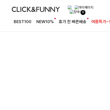
슬림한 실루엣 카라 니트
0
더리골지 카라니트
BEST100
NEW10%
휴가 전 빠른배송
여름특가~