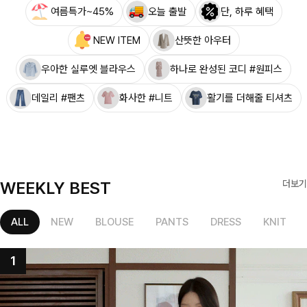
여름특가~45%
오늘 출발
단, 하루 혜택
NEW ITEM
산뜻한 아우터
우아한 실루엣 블라우스
하나로 완성된 코디 #원피스
데일리 #팬츠
화사한 #니트
활기를 더해줄 티셔츠
WEEKLY BEST
더보기
ALL
NEW
BLOUSE
PANTS
DRESS
KNIT