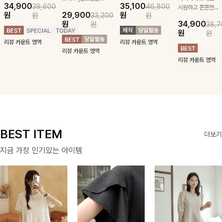
급스러운 자수 디
소재💙]센스있는
잡아주는 스트링과
시어서커 소재로
34,900
35,100
39,600
46,800
테일이 사랑스러운
스트라이프 패턴에
깔끔한 스트라이프
시원하고 쫀쫀한
원
29,900
원
원
33,200
원
블라우스-페미닌
귀여운 퍼피 펜던
패턴에 링클프리!
텐션감으로 언제든
원
34,900
원
38,7
하면서 여리한 무
트로 포인트를 선
💙플레어지는 롱한
편안하게 입혀질
원
원
드로 즐겨지는
사하는 니트 가디
기장감까지 완벽한
블라우스- 단정한
리뷰 카운트 영역
리뷰 카운트 영역
ITEM
건을 소개할게요 :)
데일리 원피스:B
카라와 풍성한 퍼
리뷰 카운트 영역
프 소매로 여성스
리뷰 카운트 영역
러움을 더했어요 :)
BEST ITEM
더보기
지금 가장 인기있는 아이템