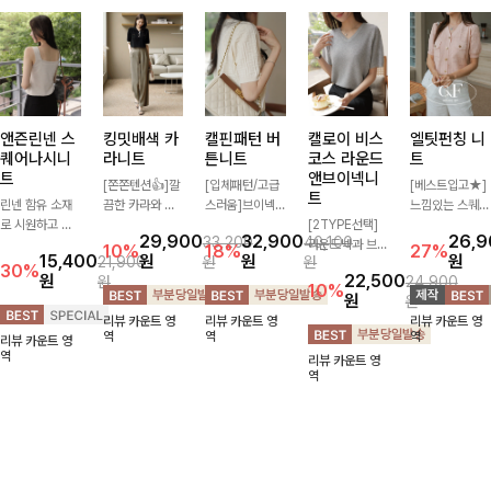
앤즌린넨 스
킹밋배색 카
캘핀패턴 버
캘로이 비스
엘팃펀칭 니
퀘어나시니
라니트
튼니트
코스 라운드
트
트
앤브이넥니
[쫀쫀텐션👍]깔
[입체패턴/고급
[베스트입고★]
트
린넨 함유 소재
끔한 카라와 반
스러움]브이넥
느낌있는 스퀘어
로 시원하고 쾌
오픈 디자인이
라인과 감각적인
[2TYPE선택]
펀칭과 골드버튼
29,900
32,900
26,
33,200
40,100
적하게 즐기기
만나 하나만 입
패턴이 어우러져
라운드넥과 브이
으로 세련됨이
10%
18%
27%
15,400
원
원
원
21,900
원
원
좋은 나시 니트
어도 완성도 높
포인트 있게 즐
넥 두 가지 디자
묻어나는 니트:)
30%
원
22,500
원
24,900
🌿 깔끔한 스퀘
은 스타일링을
기기 좋은 가디
인으로 취향에
시원쫀쫀함 가
10%
원
원
어넥 디자인이
연출해드려요 부
건 🤍 가볍게 걸
맞게 선택 가능
득, 여성스러운
리뷰 카운트 영
리뷰 카운트 영
리뷰 카운트 영
쇄골 라인을 더
담 없이 즐기기
쳐주기만 해도
한 베이직 니트
룩을 완성해봐요
역
역
역
리뷰 카운트 영
욱 여리하고 여
좋은 데일리 니
스타일리시한 무
🤍 깔끔한 실루
♡
역
리뷰 카운트 영
성스럽게 연출해
트로 어디에나
드를 더해주어
엣과 부드러운
역
드립니다
손쉽게 매치됩니
데일리하게 활용
착용감으로 단독
다
하기 좋아요 ✨
은 물론 이너까
지 활용도 높게
즐기기 좋아요
✨