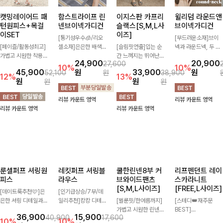
캣밍레이어드 패
함스트라이프 린
이지스판 카프리
윌리덤 라운드앤
턴원피스+목걸
넨브이넥가디건
슬랙스[S,M,L사
브이넥가디건
이SET
이즈]
[통기성우수🧊/리오
[부드러운소재]브이
[페이즐/활동성최고]
셀소재]은은한 배색
[슬림핏연출]입는 순
넥과 라운드넥, 두 가
가볍고 시원한 착용감
스트라이프 패턴으로
간 느껴지는 뛰어난
지 넥 라인 중 취향에
24,900
20,900
27,600
으로 여름 내내 부담
캐주얼하면서도 산뜻
신축성으로 활동량 많
맞게 선택할 수 있는
10%
10%
45,900
원
33,900
원
52,100
원
38,900
없이 즐기기 좋은 라
한 무드 살려주는 니
은 날에도 편안하게
활용도 높은 가디건
12%
13%
원
원
원
원
운드 니트 🤍 베이직
트 가디건 💛 브이넥
🌿 발목이 드러나는
🤍 부드러운 착용감
한 디자인으로 다양한
라인에 슬림하게 떨어
카프리 기장이 다리
과 베이직한 디자인으
리뷰 카운트 영역
리뷰 카운트 영역
하의와 손쉽게 매치되
지는 핏 더해져 단독
라인을 더욱 길고 산
로 단독은 물론 가볍
리뷰 카운트 영역
리뷰 카운트 영역
어 데일리하게 활용하
으로도 여리하고 세련
뜻하게 보여주며, 깔
게 걸쳐 입기 좋아 데
기 좋아요 ✨
되게 입어져요-
끔한 실루엣으로 출근
일리룩부터 출근룩까
룩부터 데일리룩까지
지 다양하게 즐기기
활용도 높게 즐기기
좋은 아이템이에요 ✨
좋습니다