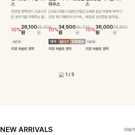
필첸체크 스트링블라
특스트라이프 링클원
헨틴링클 날개티셔츠
부니트
스
라우스
스
우스+플레어스커트
피스+스트링자켓
+치마바지SET
부드럽게 몸을 감싸는 니트
넉넉한 핏으로 편하게 착용
SET
SET
짜임으로 편안한 착용감을
[골드버튼/클래식무드🤍]
가능한 심플&베이직 무드의
잔잔한 광택감이 고급스러
[고급스러운/시원한소재]은
소매와 밑단 부분에 배색 디
[텐션감↑/구김↓]가볍게
더해드리며 여유 있게 떨어
스트라이프 패턴으로 데일
니트!레터리 펜던트로 고급
운 분위기를 더해주는 블라
은한 체크 패턴과 브이넥으
테일로 밋밋함을 덜어내고
[활용도 좋은 투피스]은은한
가볍고 시원한 링클 원피스
입기만 해도 코디가 완성되
24,300
25,800
26,900
28,600
지는 핏과 브이넥 디자인이
리룩에 포인트를 더해줄 아
스러운 포인트를 내어주었
우스예요 ✨ 허리 스트링과
로 단정하면서 실버버튼으
더욱 멋스럽게 연출되며 링
10%
10%
체크 패턴과 허리 스트링 디
와 스트링 자켓이 세트로 구
는 세트 아이템으로, 자연스
원
31,900
원
26,100
34,900
36,000
원
35,400
원
28,900
38,700
39,900
29,900
여리여리한 실루엣을 완성
이템입니다 카라넥 디자인
어요:D
프릴 밑단이 자연스럽게 실
로 고급스러운 디테일을 넣
클 소재로 구김 걱정없이 즐
33,900
10%
테일이 어우러진 투피스 세
성되어 코디 고민 없이 완성
럽게 퍼지는 프릴 날개 소매
10%
10%
10%
12%
원
원
원
원
원
원
원
원
42,900
69,900
원
해드려요 ✨ 단독은 물론 다
으로 깔끔한 이미지로 만들
루엣을 살려주며, 여유로운
었으며 밑단스트링으로 핏
길 수 있는 블라우스랍니
49,800
79,400
원
트입니다. 여유로운 상의와
도 높은 스타일링을 연출해
가 우아한 포인트를 더해드
14%
12%
원
원
양한 아우터와도 자연스럽
어 주는 7부 니트입니다 ~
핏으로 편안하면서도 여성
을 더욱 깔끔하게 잡아주는
다:)
원
원
풍성하게 퍼지는 롱스커트가
주는 아이템 🤍 따로 또 같
립니다💕 잔잔한 링클 텍스
리뷰 카운트 영역
리뷰 카운트 영역
게 매치되는 데일리 니트랍
스러운 무드를 완성해준답
블라우스예요 :)
자연스러운 체형 커버는 물
이 활용하기 좋아 실용적이
처 소재와 편안한 허리밴딩
리뷰 카운트 영역
리뷰 카운트 영역
리뷰 카운트 영역
리뷰 카운트 영역
니다
니다 🤍
리뷰 카운트 영역
론, 단품으로도 다양하게 활
며, 스트링 디테일로 다양한
으로 하루 종일 산뜻하고 쾌
리뷰 카운트 영역
리뷰 카운트 영역
용하기 좋아요🖤
핏을 연출할 수 있어 데일리
적하게 즐겨보세요!
부터 여행룩까지 멋스럽게
즐기기 좋아요 ✨
1
/
3
NEW ARRIVALS
더보기