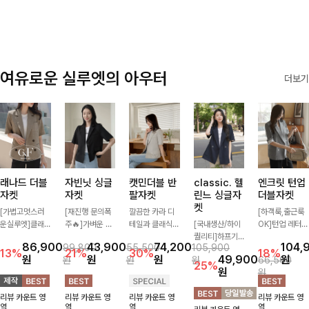
✨🩵
감에 캐주얼한
감성까지 더해져
데일리하게 손이
자주 가요
여유로운 실루엣의 아우터
더보기
래나드 더블
자빈닛 싱글
캣민더블 반
classic. 헬
엔크릿 턴업
자켓
자켓
팔자켓
린느 싱글자
더블자켓
켓
[가볍고멋스러
[재진행 문의폭
깔끔한 카라 디
[하객룩,출근룩
운실루엣]클래
주🔥]가벼운 소
테일과 클래식한
[국내생산/하이
OK]턴업 레터링
식하면서 베이직
재로 툭 걸쳐주
더블 버튼 디자
퀄리티]하프기
포인트로 센스
86,900
43,900
74,200
104,
99,800
55,500
105,900
하게 걸치기 좋
기만 해도 캐주
인으로 세련된
장의 부담스럽지
있게 완성된 썸
13%
21%
30%
18%
원
원
원
49,900
원
원
원
원
66,500
은 반팔 자켓-자
얼한 무드를 만
무드를 완성한
않은 기장으로
머 자켓, 더블버
25%
원
원
주 입게 될 깔끔
들어주며 반팔
반팔 자켓 ✨ 가
클래식이 주는
튼 디자인으로
한 핏은 물론, 쾌
디자인으로 더운
볍게 걸쳐주기만
멋!스탠다드한
깔끔하고 세련된