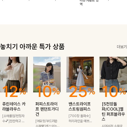
리뷰 카운트 영
리뷰 카운트 영
리뷰 카운트 영
리뷰 카운트 영
적함도 챙겨드려
날에도 편안하게
해도 멋스럽게
핏이 멋스러운,
무드가 느껴져요
역
역
역
역
리뷰 카운트 영
요 :)
착용 가능한 반
스타일링돼요
쾌적하면서 세련
🩶 가볍고 시원
역
팔자켓입니다-!
된 무드의 썸머
한 소재감으로
반팔자켓 -
여름에도 부담
없이 툭 걸치기
좋은 아이템!
놓치기 아까운 특가 상품
더보기
12
10
25
10
%
%
%
%
쥬린레이스 카
퍼피스트라이
밴스트라이프
[5천장돌
라블라우스
프 펜던트가디
스트링원피스
파/COOL]멜
건
틴 퍼프블라우
[소매롤업/펀칭자
[700장 돌파☆]
스
수💕]잔잔하고 고
[여유핏/부드러운
허리라인을 예쁘게