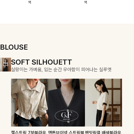
역
역
이에요:)
스에요🖤
돼요
할 수 있어요🤍
여유로운 핏이
만나 편안함은
물론, 고급스러
운 분위기까지
더해드립니다
BLOUSE
DOUBLE THE JOY
SOFT SILHOUETT
COZY ESSENTIAL
함께할 때 더욱 완벽한, 합리적인 선택으로 채우는 즐거움
살랑이는 가벼움, 입는 순간 우아함이 피어나는 실루엣
매일의 일상을 부드럽게 감싸줄 니트 컬렉션
론클디 브이넥니트
칠스트라이프 카라7
셀드펜던트 7부니트
첼스트링 7부블라우
맨튼브이넥 스트링블
펜밋링클 배색블라우