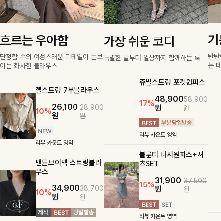
기
흐르는 우아함
가장 쉬운 코디
탄탄
단정함 속의 여성스러운 디테일이 돋보
특별한 날부터 일상까지 함께하는 룩
는 
이는 화사한 블라우스
쥬빌스트링 포켓원피스
첼스트링 7부블라우스
48,900
58,900
17%
26,100
원
28,900
원
10%
원
원
리뷰 카운트 영역
리뷰 카운트 영역
블룬티 나시원피스+셔