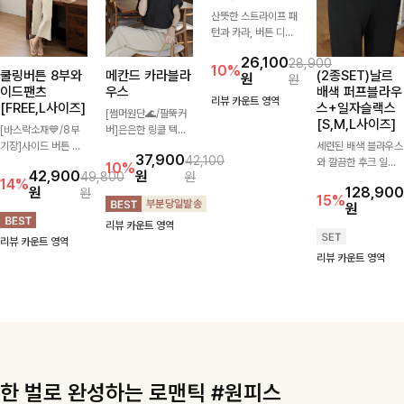
쿨링버튼 8부와
메칸드 카라블라
푼스트라이프 카
(2종SET)날르
이드팬츠
우스
라니트
배색 퍼프블라우
[FREE,L사이즈]
스+일자슬랙스
[썸머원단🌊/팔뚝커
산뜻한 스트라이프 패
[S,M,L사이즈]
[바스락소재💙/8부
버]은은한 링클 텍스
턴과 카라, 버튼 디테
기장]사이드 버튼 디
처와 여유로운 실루엣
일이 어우러져 단정하
세련된 배색 블라우스
37,900
26,100
42,100
28,900
테일이 은은한 포인트
이 만나 내추럴하면서
면서도 세련된 무드를
와 깔끔한 후크 일자
10%
10%
42,900
원
원
49,800
원
원
가 되어주는 와이드
도 세련된 무드를 연
완성해주는 니트 🤍
슬랙스를 함께 구성한
14%
원
128,900
원
팬츠입니다. 여유롭게
출해주는 블라우스-
부드럽고 가벼운 착용
세트입니다. 허리 라
리뷰 카운트 영역
15%
원
떨어지는 실루엣과 가
데일리룩부터 출근룩
감으로 데님부터 슬랙
인을 자연스럽게 살려
리뷰 카운트 영역
볍게 바스락거리는 소
까지 다양하게 활용하
스까지 다양하게 매치
주는 블라우스와 롱한
리뷰 카운트 영역
재감으로 시원하고 편
기 좋은 베이직한 디
하기 좋아 데일리룩부
일자핏 슬랙스가 만나
리뷰 카운트 영역
안하게 즐기기 좋은
자인!
터 출근룩까지 활용도
단정하면서도 고급스
아이템-
높게 즐기기 좋은 아
러운 실루엣을 완성해
이템이에요 ✨
드려요.
한 벌로 완성하는 로맨틱 #원피스