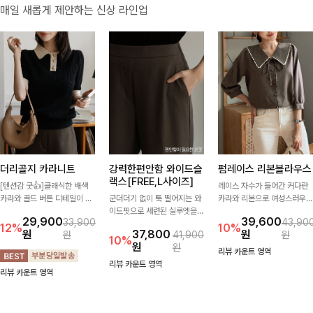
매일 새롭게 제안하는 신상 라인업
더리골지 카라니트
강력한편안함 와이드슬
펌레이스 리본블라우스
랙스[FREE,L사이즈]
[텐션감 굿👍]클래식한 배색
레이스 자수가 들어간 커다란
카라와 골드 버튼 디테일이 세
군더더기 없이 툭 떨어지는 와
카라와 리본으로 여성스러우면
련된 포인트를 더해주는 니트
이드핏으로 세련된 실루엣을
서 사랑스러운 무드가 가득 느
29,900
39,600
33,900
43,90
입니다. 세로 골지 짜임이 슬림
완성해주는 슬랙스입니다. 깔
껴지는 블라우스에요🤎
12%
10%
원
37,800
원
원
41,900
원
한 실루엣을 연출해 단정하면
끔한 디자인과 롱한 기장감으
10%
원
원
서도 여성스러운 무드를 완성
로 다리가 길어 보이고 뒷밴딩
리뷰 카운트 영역
해드려요.
으로 편안하기까지-
리뷰 카운트 영역
리뷰 카운트 영역