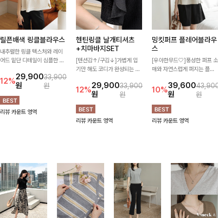
릴픈배색 링클블라우스
헨틴링클 날개티셔츠
밍킷퍼프 플레어블라우
+치마바지SET
스
내추럴한 링클 텍스처와 레이
어드 밑단 디테일이 심플한 디
[텐션감↑/구김↓]가볍게 입
[우아한무드🤍]풍성한 퍼프 소
자인에 포인트를 더해주며, 가
기만 해도 코디가 완성되는 세
매와 자연스럽게 퍼지는 플레
29,900
33,900
볍게 툭 입기만 해도 멋스러운
트 아이템으로, 자연스럽게 퍼
어 실루엣이 여성스러운 무드
12%
원
29,900
39,600
원
33,900
43,90
스타일을 완성해드려요- 여유
지는 프릴 날개 소매가 우아한
를 완성해주는 블라우스 🤍 체
12%
10%
원
원
원
원
로운 핏으로 군살은 자연스럽
포인트를 더해드립니다💕 잔
형을 자연스럽게 커버해주며
게 커버해주고, 편안한 착용감
잔한 링클 텍스처 소재와 편안
걸을 때마다 살랑이는 핏으로
리뷰 카운트 영역
까지 더해 손이 자주 가는 데일
한 허리밴딩으로 하루 종일 산
데일리룩부터 데이트룩까지 화
리뷰 카운트 영역
리뷰 카운트 영역
리 아이템이랍니다🤍
뜻하고 쾌적하게 즐겨보세요!
사하게 즐기기 좋은 아이템이
에요 ✨