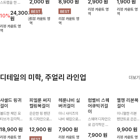
그렌스 토트
뽀소옹 면메
케루디 자수
론큰비즈 펜
언제든지 메
백+파우치
쉬덧신
볼캡
던트머리끈
쉬덧신
+스트랩
메쉬로 되어있어
빈티지한 레터링
은은하게 반짝이
통풍이 잘 되는
SET
여름에도 땀이
자수가 포인트가
는 비즈 디테일
메쉬소재로 여름
토트백, 파우치,
차지않게~! 발걸
되어 데일리 룩
과 펜던트 포인
까지 쾌적하게
2,000
원
8,900
원
2,900
원
1,900
원
스트랩을 한 번
음도 당당해지세
에 자연스럽게
트로 스타일에
데일리로 신기
에 드리는
요:-)
어우러지는 볼
센스를 더해주는
좋은 덧신이에요
리뷰 카운트 영
리뷰 카운트 영
24,300
26,900
ITEM활용도 높
캡!베이직한 컬
아이템, 탄탄한
역
^^
역
10%
원
원
리뷰 카운트 영
리뷰 카운트 영
게 어디에든 다
러와 깔끔한 쉐
밴딩으로 안정감
역
역
양하게 즐겨주세
입으로 캐주얼부
있게 잡아주어
리뷰 카운트 영
요 ;)
역
터 꾸안꾸 스타
데일리로 활용하
일까지 활용도
기 좋은 헤어 악
GOOD
세서리
디테일의 미학, 주얼리 라인업
더보기
사셀드 링귀
피엘룬 써지
헤룬나비 실
럼벨비 스퀘
멜헨 리본목