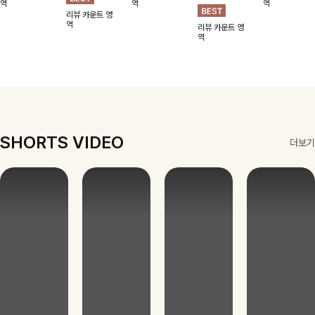
걸이
컬링목걸이
버귀걸이
어큐빅귀걸
걸이
이
볼드한 체인 모
은은한 링 펜던
미니 사이즈의
미니멀한 리본
티브가 감각적인
트 디자인으로
나비 쉐입으로
스퀘어 디자인으
펜던트로 은은한
포인트가 되어주
심플한 POINT,
은은하게 빛을
로 감각적인 무
포인트를 더해주
18,900
원
12,900
원
7,900
원
9,900
원
는 귀걸이- 심플
써지컬스틸 소재
내어줄 이어링,
드를 더했고 그
는 목걸이예요.
7,900
원
하면서도 존재감
로 변색 걱정 없
과하지 않은 포
안에 큐빅을 담
골드, 실버 컬러
리뷰 카운트 영
리뷰 카운트 영
리뷰 카운트 영
있는 디자인으로
역
이 데일리로 착
인트가 되어줘
역
아 더욱 고급스
로 구성돼 어떤
역
리뷰 카운트 영
데일리룩부터 스
용하기 좋아요-
데일리로 착용하
럽게 연출되는
룩에도 부담 없
역
리뷰 카운트 영
타일리시한 포인
기 좋아요:)
귀걸이에요~!
이 매치하기 좋
역
트룩까지 다양하
아요
게 매치하기 좋
은 아이템💎
SHORTS VIDEO
더보기