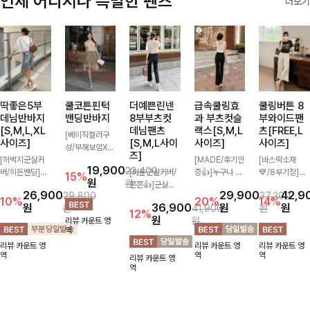
언제 어디서나 특별한 팬츠
더보기
딱좋은5부
쿨코튼핀턱
더예쁜린넨
급속쿨링효
쿨링버튼 8
데님반바지
밴딩반바지
8부부츠컷
과 부츠컷슬
부와이드팬
[S,M,L,XL
데님팬츠
랙스[S,M,L
츠[FREE,L
[베이직컬러구
사이즈]
[S,M,L사이
사이즈]
사이즈]
성/부해보임X]
즈]
[허벅지군살커
와이드하게 떨어
[MADE/후기인
[바스락소재
19,900
23,400
버/히든밴딩]여
지는 핏으로 편
[미운군살커버/
증👍]누구나 갖
💙/8부기장]사
15%
원
원
유롭게 떨어지는
안하면서도 멋스
쫀쫀👍]군살을
고 싶어할 슬랙
이드 버튼 디테
26,900
29,900
42,9
29,800
37,300
와이드핏과 부담
럽게 입어지는
잡아주는 깔끔한
스:)베이직하지
일이 은은한 포
10%
20%
14%
원
36,900
원
원
원
41,900
원
없는 5부 기장
밴딩 반바지🤎
부츠컷 핏에 발
만 부츠컷으로
인트가 되어주는
12%
원
원
리뷰 카운트 영
으로 편안하게
넉넉한 포켓 디
목이 드러나는
이쁜 핏 연출은
와이드 팬츠입니
역
즐기기 좋은 데
테일 더해져 데
8부 기장으로
물론,쫀쫀한 스
다. 여유롭게 떨
리뷰 카운트 영
리뷰 카운트 영
리뷰 카운트 영
님 팬츠 ✨ 빈티
일리룩부터 여행
다리를 슬림하고
판끼로 하루종일
어지는 실루엣과
역
역
역
리뷰 카운트 영
지한 워싱감이
룩까지 활용도
길어보이게 만들
편안하게!
가볍게 바스락거
역
더해져 캐주얼하
높게 즐겨지는
어주며 생지 소
리는 소재감으로
면서도 트렌디한
아이템!
재로 멋을 더한
시원하고 편안하
무드로 연출
데님팬츠에요~!
게 즐기기 좋은
아이템-