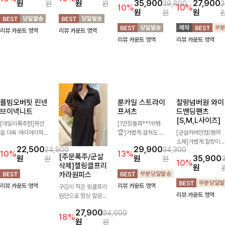
룬셀퍼프 셔링원
레킷퍼프 셔링블
쿨한린넨8부 커
리프펜던트 레이
피스
라우스
브와이드팬츠
스카라니트
[S,M,L사이즈]
[FREE,L사이즈]
[데이트룩추천🩷]은
[인기급상승/7부/데
은한 셔링 디테일과
일리추천]캉캉 디테일
[벌룬핏/한여름까지]
[스테디👑재주문
퍼프 소매가 어우러져
이 더해져 사랑스럽고
가볍고 시원한 린넨
BEST]
36,900
15,900
40,900
17,600
사랑스러운 무드를 완
풍성한 실루엣을 완성
혼방 소재로 한여름까
사랑스러움 가득 담은
10%
10%
원
원
35,900
27,900
원
원
39,800
3
성해주는 원피스🤍
해주는 블라우스 🤍
지 쾌적하게 즐기기
카라 니트에 펜던트
10%
10%
원
원
원
허리 스모크 밴딩이
가볍게 퍼지는 핏으로
좋은 8부 커브 와이드
포인트까지 톡-톡 얼
슬림한 실루엣을 연출
체형을 자연스럽게 커
팬츠 🤍 자연스럽게
굴을 밝혀주는 컬러와
리뷰 카운트 영역
리뷰 카운트 영역
해주며, 자연스럽게
버해주며 여성스럽게
떨어지는 커브핏이 멋
함께 해요-
리뷰 카운트 영역
리뷰 카운트 영역
퍼지는 플레어 라인으
즐기기 좋아요 ✨
스러운 실루엣을 연출
로 여성스럽고 편안하
해줘요 ✨
게 즐기기 좋아요
플빔오버핏 린넨
[주문폭주/군살
룬카일 스트라이
찰랑넘버원 와이