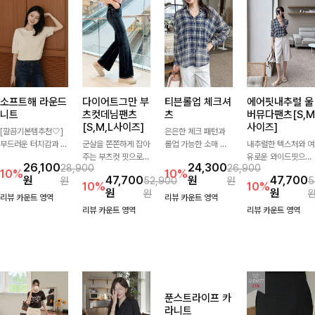
소프트해 라운드
다이어트그만 부
티븐롤업 체크셔
에어핏내추럴 울
니트
츠컷데님팬츠
츠
버뮤다팬츠[S,M
[S,M,L사이즈]
사이즈]
[깔끔기본템추천🤍]
은은한 체크 패턴과
부드러운 터치감과 군
군살을 쫀쫀하게 잡아
롤업 가능한 소매 디
내추럴한 텍스처와 여
더더기 없는 디자인으
주는 부츠컷 핏으로
테일로 다양한 분위기
유로운 와이드핏으로
26,100
24,300
28,900
26,900
로 매일 손이 가는 자
다리 라인을 이쁘고
를 연출하실 수 있어
군살은 자연스럽게 커
10%
10%
원
47,700
원
47,700
원
52,900
원
5
체제작 니트입니다.
깔끔하게 만들어주고
요🌿 차르르 흐르는
버해드리는 버뮤다 팬
10%
10%
원
원
원
자연스럽게 떨어지는
진청 색감으로 더욱
가벼운 소재와 여유로
츠 🤍 깔끔한 허리 디
리뷰 카운트 영역
리뷰 카운트 영역
여유핏과 깔끔한 라운
슬림해보이는 효과를
운 핏으로 단독은 물
테일과 편안한 착용감
리뷰 카운트 영역
리뷰 카운트 영역
드넥으로 단독은 물론
주는 데님팬츠!
론 아우터처럼 툭 걸
으로 데일리부터 출근
이너로도 활용하기 좋
쳐도 멋스러운 데일리
룩까지 산뜻하게 즐기
아요.
셔츠입니다
기 좋은 팬츠예요!