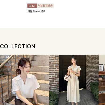
브이넥니트
삭제]젤링클프리
프셔츠
드밴딩팬츠
카라원피스
[S,M,L사이즈]
[데일리룩추천]목선
[1만장돌파**1위템
을 더욱 여리여리하게
구김이 적은 링클프리
🏆]가볍게 걸쳐도 살
[군살커버만점/썸머
연출해주는 브이넥 디
원단으로 항상 깔끔하
아나는 산뜻한 컬러
소재]가볍게 찰랑이는
22,500
29,900
24,900
34,300
자인으로 깔끔한 무드
게 착용 가능하며 일
감, 여름에 딱 맞는 코
원단과 여유로운 와이
10%
13%
원
27,900
원
35,900
원
34,000
원
를 완성해주는 니트
자로 떨어지는 넉넉한
튼 셔츠❤️ 여유 있는
드 핏으로 하루 종일
18%
10%
원
원
원
🤍 부드러운 착용감
핏으로 군살을 완벽히
핏과 스트라이프 패
편안하게 착용하실 수
과 베이직한 실루엣으
커버해주는 원피스에
턴, 자연스러운 실루
있는 팬츠입니다 🖤
리뷰 카운트 영역
리뷰 카운트 영역
로 단독은 물론 다양
요🖤
엣으로 데일리 코디에
✨ 허리 전체 밴딩과
리뷰 카운트 영역
리뷰 카운트 영역
한 아우터와 레이어드
부담 없이 매치된답니
스트링 디테일로 안정
하기 좋아 데일리하게
다:)
감 있는 착용감을 더
즐기기 좋은 아이템이
해드려요!
에요 ✨
COLLECTION