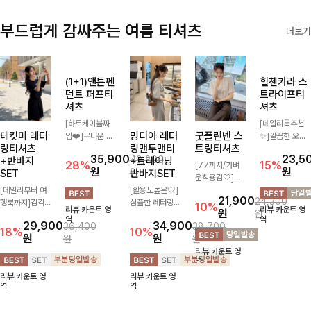
부드럽게 감싸주는 여름 티셔츠
더보기
테킷미 레터
(1+1)앤튼펜
밍디아 레터
굿플린넨 스
힐첸카라 스
링티셔츠
던트 퍼프티
링맨투맨티
트링티셔츠
트라이프티
+반바지
셔츠
+트레이닝
셔츠
[77까지/가벼
SET
반바지SET
[하트케이블짜
운착용감🤍]린
[데일리룩추천
[데일리부터 여
임❤️]무더운 여
[활용도높은🤍]
넨 소재와 내추
✨]깔끔한 오픈
21,900
24,300
행룩까지]감각
름 사랑스러운
심플한 레터링
럴한 플라워 프
카라넥과 조화로
10%
35,900
원
23,5
49,800
원
적인 레터링 티
낭만같은 티셔츠
포인트의 반팔
린팅이 포인트가
운 배색이 들어
28%
15%
29,900
원
34,900
원
36,400
원
38,700
셔츠와 플레어
소재감에서 주는
티셔츠와 여유롭
되어 하나만으로
간 스트라이프
18%
10%
원
원
원
원
핏 반바지가 함
포인트와 금장으
게 떨어지는 반
도 감성 있는 스
패턴으로 단정하
리뷰 카운트 영
께 구성된 세트
로 고급스러움도
바지 조합으로
타일을 완성해드
고 캐주얼한 무
역
리뷰 카운트 영
리뷰 카운트 영
아이템으로, 편
놓치지 말아요♥
꾸안꾸 무드 제
리는 티셔츠-🌼
드를 선사하는
역
역
리뷰 카운트 영
리뷰 카운트 영
안하면서도 캐주
대로 살려주는
🌿
반팔 티셔츠에
역
역
얼한 꾸안꾸룩을
트레이닝 세트
요:)
완성해드립니다
🖤 편안한 착용