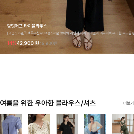
밍팃퍼프 타이블라우스
[고급스러움/하객룩추천💎]여성스러운 브이넥 라인과 타이 디테일이 어우러져 우아한 무드를 
라우스 🤍 여유로운 7부 소매로 편안하게 착용되며 데일리룩부터 출근룩, 하객룩까지 세련된
14%
42,900
원
49,800원
기 좋은 아이템이에요
여름을 위한 우아한 블라우스/셔츠
더보기