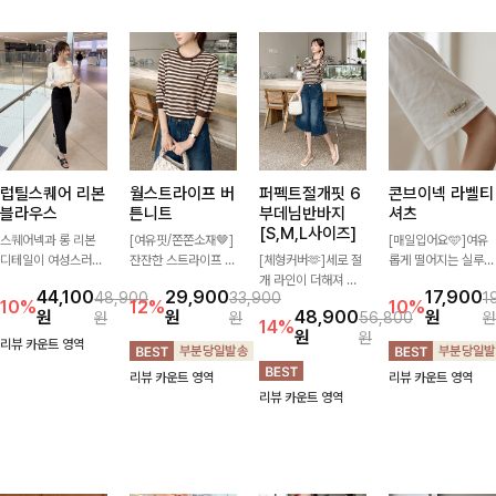
럽틸스퀘어 리본
월스트라이프 버
퍼펙트절개핏 6
콘브이넥 라벨티
블라우스
튼니트
부데님반바지
셔츠
[S,M,L사이즈]
스퀘어넥과 롱 리본
[여유핏/쫀쫀소재🤎]
[매일입어요🩵]여유
디테일이 여성스러운
잔잔한 스트라이프 패
[체형커버🫶]세로 절
롭게 떨어지는 실루엣
분위기를 한층 더해주
턴과 버튼 포인트가
개 라인이 더해져 다
과 깔끔한 브이넥 디
44,100
29,900
17,900
48,900
33,900
1
는 블라우스입니다.
더해져 캐주얼하면서
리 라인을 더욱 길고
자인으로 데일리하게
10%
12%
10%
원
원
48,900
원
원
원
56,800
원
자연스럽게 잡힌 셔링
도 세련된 무드를 연
슬림하게 연출해주는
즐기기 좋은 티셔츠-
14%
원
원
과 봉긋한 소매가 여
출해주는 니트- 가볍
5부 데님 반바지 🤍
소매 라벨 디테일이
리뷰 카운트 영역
리한 실루엣을 연출해
고 부드러운 착용감으
부담 없는 기장과 여
은은한 포인트를 더해
리뷰 카운트 영역
리뷰 카운트 영역
특별한 날은 물론 데
로 단독은 물론 데일
유로운 핏으로 편안하
심플하면서도 센스 있
리뷰 카운트 영역
일리룩으로도 부담 없
리룩으로 활용하기 좋
게 착용되며 다양한
는 스타일을 완성해드
이 즐기기 좋아요🎀
은 아이템!
상의와 손쉽게 매치되
려요!
어 데일리부터 휴가룩
까지 활용도 높게 즐
기기 좋아요 d