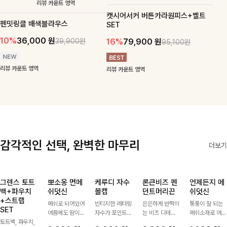
맨튼브이넥 스트링블라
츠SET
우스
31,900
37,500
15%
34,900
원
38,700
원
10%
원
원
리뷰 카운트 영역
리뷰 카운트 영역
캣시어서커 버튼카라원피스+벨트
펜밋링클 배색블라우스
SET
10%
36,000
원
16%
79,900
원
39,900원
95,100원
리뷰 카운트 영역
리뷰 카운트 영역
감각적인 선택, 완벽한 마무리
더보기