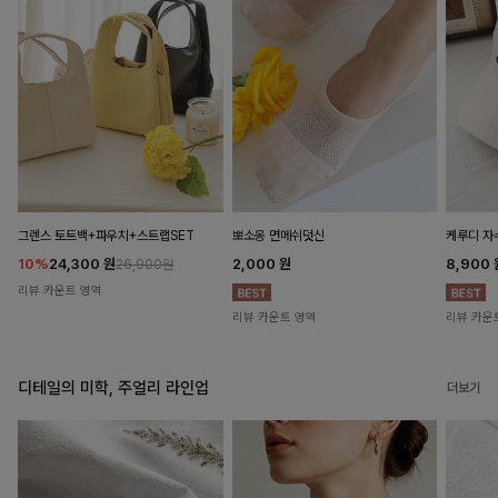
뽀소옹 면메쉬덧신
그렌스 토트백+파우치+스트랩SET
케루디 자
2,000
원
10%
24,300
원
8,900
26,900원
리뷰 카운트 영역
리뷰 카운트 영역
리뷰 카운
디테일의 미학, 주얼리 라인업
더보기