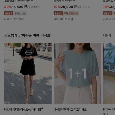
앤즌린넨 스퀘어나시니트
킹밋배색 카라니트
캘핀패턴 
30%
15,400
원
10%
29,900
원
18%
32
21,900원
33,200원
리뷰 카운트 영역
리뷰 카운트 영역
리뷰 카운
부드럽게 감싸주는 여름 티셔츠
더보기
테킷미 레터링티셔츠+반바지SET
(1+1)앤튼펜던트 퍼프티셔츠
밍디아 
SET