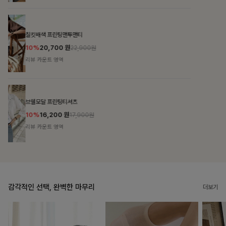
블룬티 나시원피스+셔츠SET
15%
31,900
원
37,500원
리뷰 카운트 영역
캣시어서커 버튼카라원피스+벨트SET
16%
79,900
원
95,100원
리뷰 카운트 영역
감각적인 선택, 완벽한 마무리
더보기