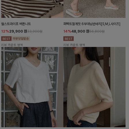
월스트라이프 버튼니트
퍼펙트절개핏 6부데님반바지[S,M,L사이즈]
12%
29,900
원
14%
48,900
원
33,900원
56,800원
리뷰 카운트 영역
리뷰 카운트 영역