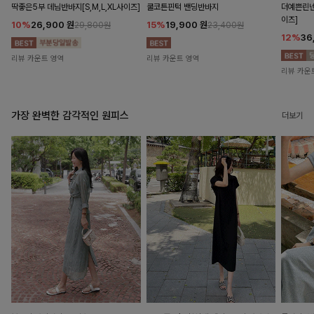
딱좋은5부 데님반바지[S,M,L,XL사이즈]
쿨코튼핀턱 밴딩반바지
더예쁜린넨
이즈]
10%
26,900
원
15%
19,900
원
29,800원
23,400원
12%
36
리뷰 카운트 영역
리뷰 카운트 영역
리뷰 카운
가장 완벽한 감각적인 원피스
더보기