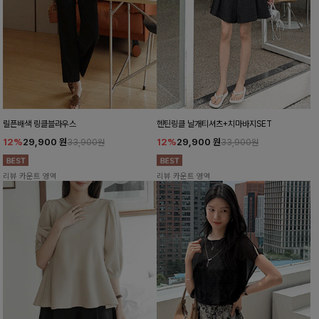
릴픈배색 링클블라우스
헨틴링클 날개티셔츠+치마바지SET
12%
29,900
원
12%
29,900
원
33,900원
33,900원
리뷰 카운트 영역
리뷰 카운트 영역