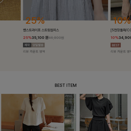
10%
18%
[5천장돌파/COOL]멜틴 퍼프블라우스
켄픈배색 스트
10%
34,900
원
18%
28,8
38,700원
리뷰 카운트 영역
리뷰 카운트 영
BEST ITEM