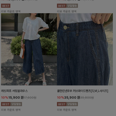
리뷰 카운트 영역
리뷰 카운트 영역
레킷퍼프 셔링블라우스
쿨한린넨8부 커브와이드팬츠[S,M,L사이즈]
10%
15,900
원
10%
35,900
원
17,600원
39,800원
리뷰 카운트 영역
리뷰 카운트 영역