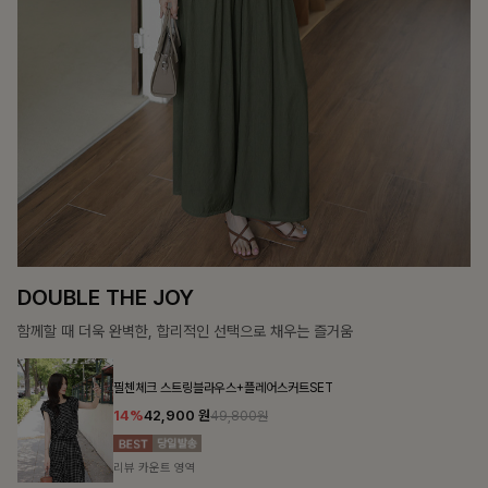
SOFT SILHOUETT
살랑이는 가벼움, 입는 순간 우아함이 피어나는 실루엣
첼스트링 7부블라우스
10%
26,100
원
28,900원
리뷰 카운트 영역