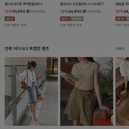
댕스트라이프 백버튼블라우스
율븐자수 도트블라우스+나시SET
덤링클 카
12%
51,900
원
10%
24,900
원
10%
34
58,900원
27,600원
리뷰 카운트 영역
리뷰 카운트 영역
리뷰 카운
언제 어디서나 특별한 팬츠
더보기