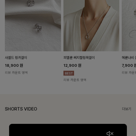
헤룬나비 
사셀드 링귀걸이
피엘룬 써지컬링목걸이
7,900
18,900
원
12,900
원
리뷰 카운
리뷰 카운트 영역
리뷰 카운트 영역
SHORTS VIDEO
더보기