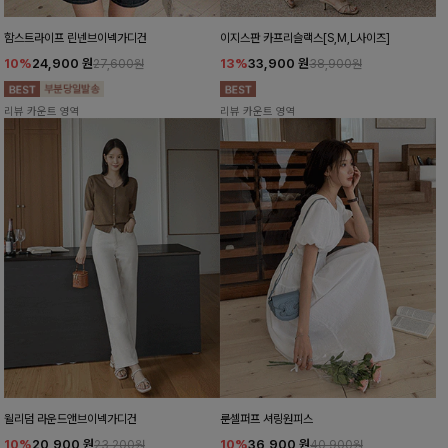
함스트라이프 린넨브이넥가디건
이지스판 카프리슬랙스[S,M,L사이즈]
10%
24,900
원
13%
33,900
원
27,600원
38,900원
리뷰 카운트 영역
리뷰 카운트 영역
윌리덤 라운드앤브이넥가디건
룬셀퍼프 셔링원피스
10%
20,900
원
10%
36,900
원
23,200원
40,900원