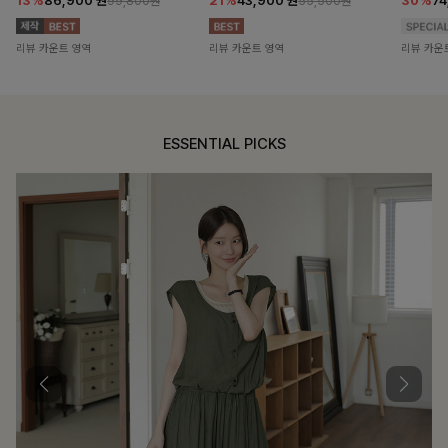
13%
86,900
원
21%
43,900
원
30%
7
99,800원
55,500원
리뷰 카운트 영역
리뷰 카운트 영역
리뷰 카운
ESSENTIAL PICKS