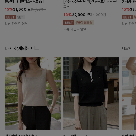
블룬티 나시원피스+셔츠SET
[주문폭주/군살삭제]젤링클프리 카라원
롬셔링배
피스
15%
31,900
원
15%
32
37,500원
18%
27,900
원
34,000원
리뷰 카운트 영역
리뷰 카운
리뷰 카운트 영역
다시 찾게되는 니트
더보기