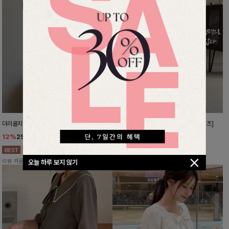
더리골지 카라니트
강력한편안함 와이드슬랙스[FREE,L사이즈]
12%
29,900
원
10%
37,800
원
33,900원
41,900원
리뷰 카운트 영역
리뷰 카운트 영역
오늘 하루 보지 않기