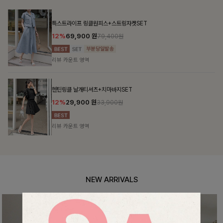
맨튼브이넥 스트링블라우스
10%
34,900
원
38,700원
리뷰 카운트 영역
펜밋링클 배색블라우스
10%
36,000
원
39,900원
리뷰 카운트 영역
NEW ARRIVALS