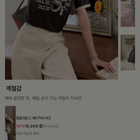
가장 쉬운 코디
특별한 날부터 일상까지 함께하는 룩
쥬빌스트링 포켓원피스
17%
48,900
원
58,900원
리뷰 카운트 영역