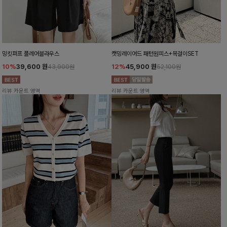
밍킷퍼프 플레어블라우스
캣밍레이어드 패턴원피스+목걸이SET
10%
39,600
원
12%
45,900
원
43,900원
52,100원
리뷰 카운트 영역
리뷰 카운트 영역