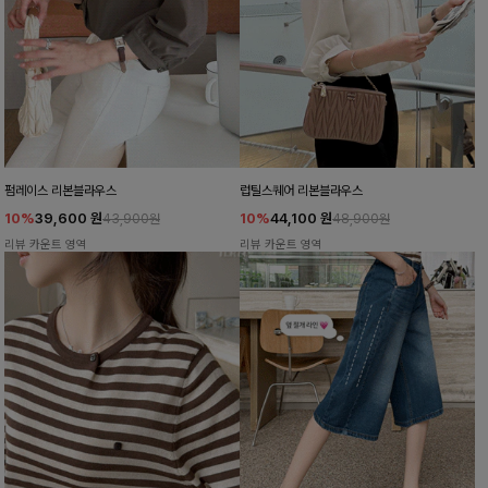
펌레이스 리본블라우스
럽틸스퀘어 리본블라우스
10%
39,600
원
10%
44,100
원
43,900원
48,900원
리뷰 카운트 영역
리뷰 카운트 영역