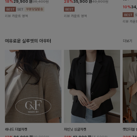
18%
29,900
원
28%
35,900
원
36,400원
49,800원
10%
34
리뷰 카운트 영역
리뷰 카운트 영역
리뷰 카운
여유로운 실루엣의 아우터
더보기
래나드 더블자켓
자빈닛 싱글자켓
캣민더블 