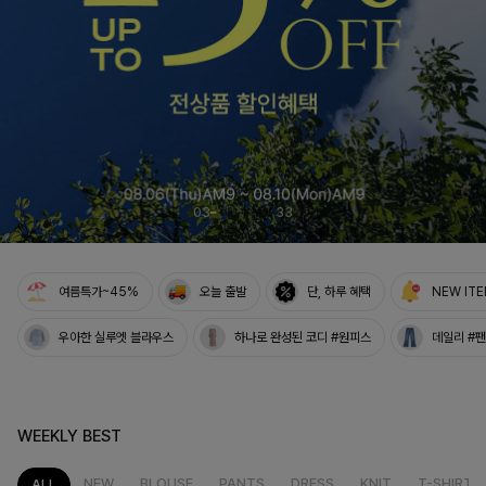
여름의 끝을 완성할
감각적인 원피스
셀퍼프 셔링원피스
04
33
여름특가~45%
오늘 출발
단, 하루 혜택
NEW IT
우아한 실루엣 블라우스
하나로 완성된 코디 #원피스
데일리 #
WEEKLY BEST
NEW
BLOUSE
PANTS
DRESS
KNIT
T-SHIRT
ALL